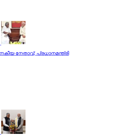
 ജനകീയ നേതാവ്; പ്രധാനമന്ത്രി