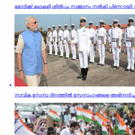
മോദിക്ക് കഥകളി ശില്‍പം സമ്മാനം നല്‍കി പിണറായി: 
നാവിക സേനാ ദിനത്തില്‍ സേനാംഗങ്ങളെ അഭിനന്ദിച്ച