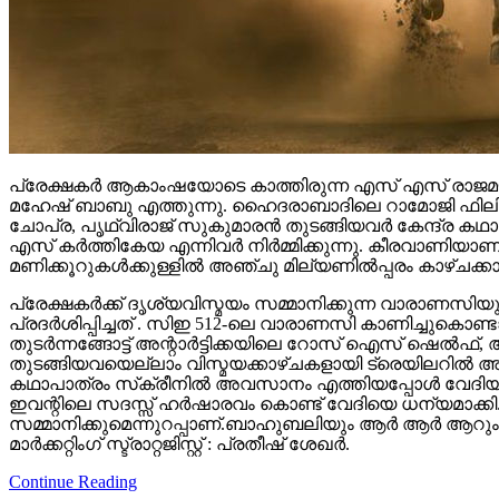
പ്രേക്ഷകർ ആകാംഷയോടെ കാത്തിരുന്ന എസ് എസ് രാജമൗലി
മഹേഷ് ബാബു എത്തുന്നു. ഹൈദരാബാദിലെ റാമോജി ഫിലിം സി
ചോപ്ര, പൃഥ്വിരാജ് സുകുമാരൻ തുടങ്ങിയവർ കേന്ദ്ര ക
എസ് കർത്തികേയ എന്നിവർ നിർമ്മിക്കുന്നു. കീരവാണിയ
മണിക്കൂറുകൾക്കുള്ളിൽ അഞ്ചു മില്യണിൽപ്പരം കാഴ്ചക്ക
പ്രേക്ഷകർക്ക് ദൃശ്യവിസ്മയം സമ്മാനിക്കുന്ന വാരാണസിയുട
പ്രദർശിപ്പിച്ചത് . സിഇ 512-ലെ വാരാണസി കാണിച്ചുകൊണ്ടാണ്
തുടര്‍ന്നങ്ങോട്ട് അന്റാര്‍ട്ടിക്കയിലെ റോസ് ഐസ് ഷെ
തുടങ്ങിയവയെല്ലാം വിസ്മയക്കാഴ്ചകളായി ട്രെയിലറില്‍ 
കഥാപാത്രം സ്‌ക്രീനിൽ അവസാനം എത്തിയപ്പോൾ വേദിയി
ഇവന്റിലെ സദസ്സ് ഹർഷാരവം കൊണ്ട് വേദിയെ ധന്യമാക്കി. 
സമ്മാനിക്കുമെന്നുറപ്പാണ്.ബാഹുബലിയും ആർ ആർ ആറും 
മാർക്കറ്റിംഗ് സ്ട്രാറ്റജിസ്റ്റ് : പ്രതീഷ് ശേഖർ.
Continue Reading