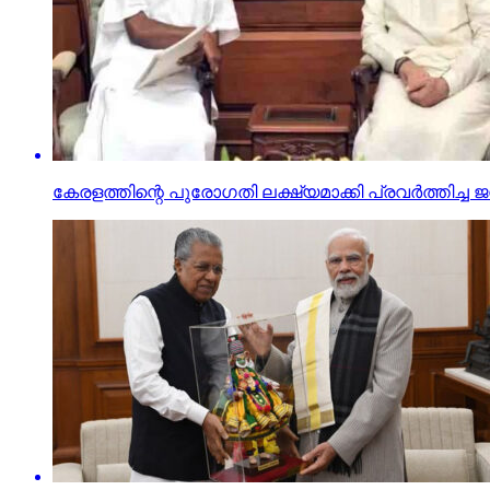
കേരളത്തിന്റെ പുരോഗതി ലക്ഷ്യമാക്കി പ്രവര്‍ത്തിച്ച