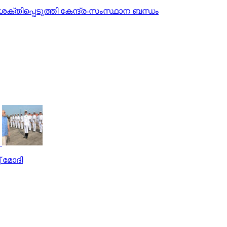
ശക്തിപ്പെടുത്തി കേന്ദ്ര-സംസ്ഥാന ബന്ധം
് മോദി