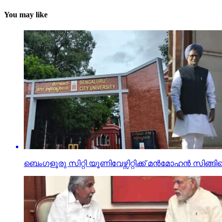
You may like
ബെംഗളൂരു സിറ്റി യൂണിവേഴ്സിറ്റിക്ക് മന്‍മോഹന്‍ സിങ്