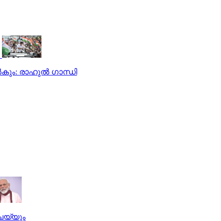
ൽകും: രാഹുൽ ഗാന്ധി
െയ്യും