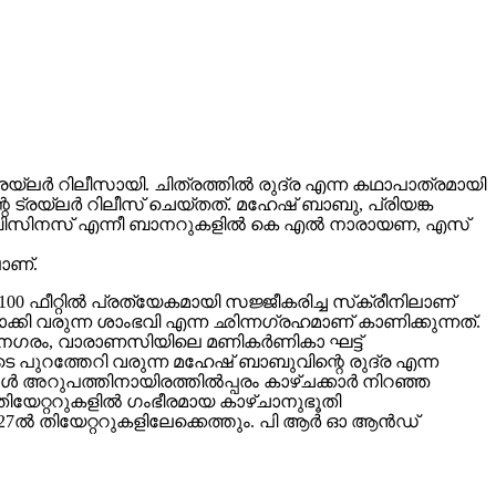
ലർ റിലീസായി. ചിത്രത്തിൽ രുദ്ര എന്ന കഥാപാത്രമായി
 ട്രയ്ലർ റിലീസ് ചെയ്തത്. മഹേഷ് ബാബു, പ്രിയങ്ക
വിങ് ബിസിനസ് എന്നീ ബാനറുകളിൽ കെ എൽ നാരായണ, എസ്
ാണ്.
00 ഫീറ്റിൽ പ്രത്യേകമായി സജ്ജീകരിച്ച സ്‌ക്രീനിലാണ്
യമാക്കി വരുന്ന ശാംഭവി എന്ന ഛിന്നഗ്രഹമാണ് കാണിക്കുന്നത്.
കാനഗരം, വാരാണസിയിലെ മണികര്‍ണികാ ഘട്ട്
 പുറത്തേറി വരുന്ന മഹേഷ് ബാബുവിന്റെ രുദ്ര എന്ന
 അറുപത്തിനായിരത്തിൽപ്പരം കാഴ്ചക്കാർ നിറഞ്ഞ
ിയേറ്ററുകളില്‍ ഗംഭീരമായ കാഴ്ചാനുഭൂതി
27ൽ തിയേറ്ററുകളിലേക്കെത്തും. പി ആർ ഓ ആൻഡ്