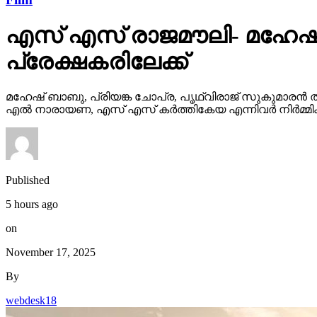
എസ് എസ് രാജമൗലി- മഹേഷ്
പ്രേക്ഷകരിലേക്ക്
മഹേഷ് ബാബു, പ്രിയങ്ക ചോപ്ര, പൃഥ്വിരാജ് സുകുമാരൻ ത
എൽ നാരായണ, എസ് എസ് കർത്തികേയ എന്നിവർ നിർമ്മിക്ക
Published
5 hours ago
on
November 17, 2025
By
webdesk18