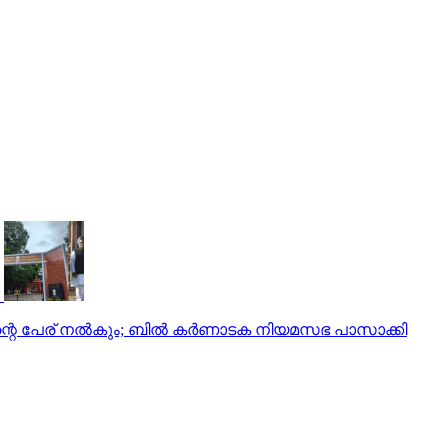
ങിന്റെ പേര് നല്‍കും; ബില്‍ കര്‍ണാടക നിയമസഭ പാസാക്കി