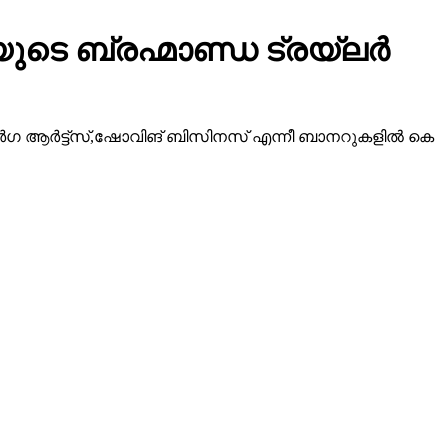
ടെ ബ്രഹ്മാണ്ഡ ട്രയ്ലർ
ീ ദുർഗ ആർട്ട്സ്,ഷോവിങ് ബിസിനസ് എന്നീ ബാനറുകളിൽ കെ