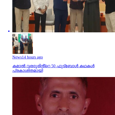
News
14 hours ago
കമാൽ വരദൂരിൻ്റെ 50 ഫുട്ബോൾ കഥകൾ
പ്രകാശിതമായി