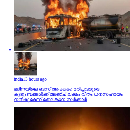
india
13 hours ago
മദീനയിലെ ബസ് അപകടം; മരിച്ചവരുടെ
കുടുംബങ്ങള്‍ക്ക് അഞ്ച് ലക്ഷം വീതം ധനസഹായം
നല്‍കുമെന്ന് തെലങ്കാന സര്‍ക്കാര്‍