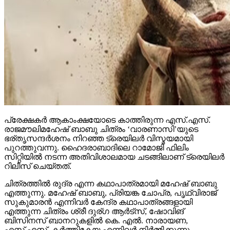
പ്രേക്ഷകര്‍ ആകാംക്ഷയോടെ കാത്തിരുന്ന എസ്.എസ്.
രാജമൗലിമഹേഷ് ബാബു ചിത്രം ‘വാരണാസി’യുടെ
ഭര്തൃസന്ദര്‍ശനം നിറഞ്ഞ ട്രെയിലര്‍ വിസ്മയമായി
പുറത്തുവന്നു. ഹൈദരാബാദിലെ റാമോജി ഫിലിം
സിറ്റിയില്‍ നടന്ന അതിവിശാലമായ ചടങ്ങിലാണ് ട്രെയിലര്‍
റിലീസ് ചെയ്തത്.
ചിത്രത്തില്‍ രുദ്ര എന്ന കഥാപാത്രമായി മഹേഷ് ബാബു
എത്തുന്നു. മഹേഷ് ബാബു, പ്രിയങ്ക ചോപ്ര, പൃഥ്വിരാജ്
സുകുമാരന്‍ എന്നിവര്‍ കേന്ദ്ര കഥാപാത്രങ്ങളായി
എത്തുന്ന ചിത്രം ശ്രീ ദുര്ഗ ആര്‍ട്‌സ്, ഷോവിങ്
ബിസിനസ് ബാനറുകളില്‍ കെ. എല്‍. നാരായണ,
എസ്.എസ്. കര്‍ത്തികേയ എന്നിവര്‍ നിര്‍മ്മിക്കുന്നു.