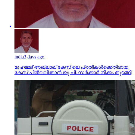
india
3 days ago
മുഹമ്മദ് അഖ്‌ലാഖ് കേസിലെ പ്രതികള്‍ക്കെതിരായ
കേസ് പിന്‍വലിക്കാന്‍ യു.പി. സര്‍ക്കാര്‍ നീക്കം തുടങ്ങി