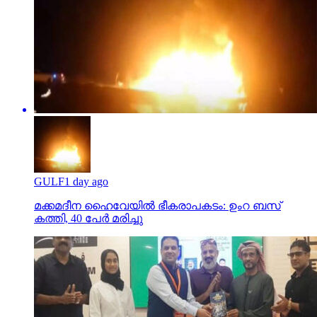
GULF
1 day ago
മക്കമദീന ഹൈവേയില്‍ ഭീകരാപകടം: ഉംറ ബസ്
കത്തി, 40 പേര്‍ മരിച്ചു