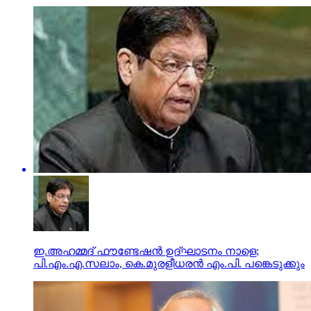
ഇ.അഹമ്മദ് ഫൗണ്ടേഷന്‍ ഉദ്ഘാടനം നാളെ;
പി.എം.എ.സലാം, കെ.മുരളീധരന്‍ എം.പി. പങ്കെടുക്കും