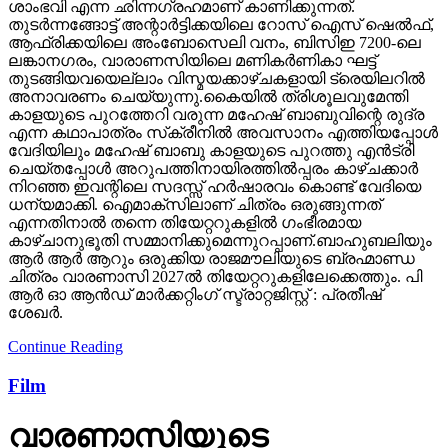
ആഫ്രിക്കയിലെ അംബോസെലി വനം, ബിസിഇ 7200-ലെ
ലങ്കാനഗരം, വാരാണസിയിലെ മണികര്‍ണികാ ഘട്ട്
തുടങ്ങിയവയെല്ലാം വിസ്മയക്കാഴ്ചകളായി ട്രെയിലറില്‍
അനാവരണം ചെയ്യുന്നു.കൈയില്‍ ത്രിശൂലവുമേന്തി
കാളയുടെ പുറത്തേറി വരുന്ന മഹേഷ് ബാബുവിന്റെ രുദ്ര
എന്ന കഥാപാത്രം സ്‌ക്രീനിൽ അവസാനം എത്തിയപ്പോൾ
വേദിയിലും മഹേഷ് ബാബു കാളയുടെ പുറത്തു എൻട്രി
ചെയ്തപ്പോൾ അറുപത്തിനായിരത്തിൽപ്പരം കാഴ്ചക്കാർ
നിറഞ്ഞ ഇവന്റിലെ സദസ്സ് ഹർഷാരവം കൊണ്ട് വേദിയെ
ധന്യമാക്കി. ഐമാക്‌സിലാണ് ചിത്രം ഒരുങ്ങുന്നത്
എന്നതിനാല്‍ തന്നെ തിയേറ്ററുകളില്‍ ഗംഭീരമായ
കാഴ്ചാനുഭൂതി സമ്മാനിക്കുമെന്നുറപ്പാണ്.ബാഹുബലിയും
ആർ ആർ ആറും ഒരുക്കിയ രാജമൗലിയുടെ ബ്രഹ്മാണ്ഡ
ചിത്രം വാരണാസി 2027ൽ തിയേറ്ററുകളിലേക്കെത്തും. പി
ആർ ഓ ആൻഡ് മാർക്കറ്റിംഗ് സ്ട്രാറ്റജിസ്റ്റ് : പ്രതീഷ്
ശേഖർ.
Continue Reading
Film
വാരണാസിയുടെ
ബ്രഹ്‌മാണ്ഡ ട്രെയിലര്‍