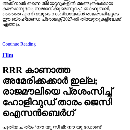
കാഴ്ചാനുഭവം സമ്മാനിക്കുമെന്നുറപ്പ്. ബാഹുബലി,
ഞഞഞ എന്നിവയുടെ സംവിധായകന്‍ രാജമൗലിയുടെ
ഈ ബ്രഹ്‌മാണ്ഡ പ്രോജക്റ്റ് 2027-ല്‍ തിയേറ്ററുകളിലേക്ക്
എത്തും.
Continue Reading
Film
RRR കാണാത്ത
അമേരിക്കക്കാര്‍ ഇല്ല;
രാജമൗലിയെ പ്രശംസിച്ച്
ഹോളിവുഡ് താരം ജെസി
ഐസന്‍ബെര്‍ഗ്
പുതിയ ചിത്രം ‘നൗ യു സീ മീ: നൗ യു ഡോണ്ട്’
എന്നതിന്റെ പ്രമോഷന്റെ ഭാഗമായി ബോംബെ ടൈംസിന്
നല്‍കിയ അഭിമുഖത്തിലാണ് ജെസി ഐസന്‍ബെര്‍ഗ്