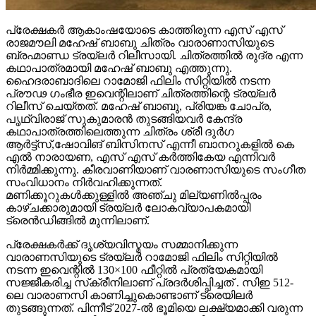
പ്രേക്ഷകർ ആകാംഷയോടെ കാത്തിരുന്ന എസ് എസ്
രാജമൗലി മഹേഷ് ബാബു ചിത്രം വാരാണാസിയുടെ
ബ്രഹ്മാണ്ഡ ട്രയ്ലർ റിലീസായി. ചിത്രത്തിൽ രുദ്ര എന്ന
കഥാപാത്രമായി മഹേഷ് ബാബു എത്തുന്നു.
ഹൈദരാബാദിലെ റാമോജി ഫിലിം സിറ്റിയിൽ നടന്ന
പ്രൗഢ ഗംഭീര ഇവെന്റിലാണ് ചിത്രത്തിന്റെ ട്രയ്ലർ
റിലീസ് ചെയ്തത്. മഹേഷ് ബാബു, പ്രിയങ്ക ചോപ്ര,
പൃഥ്വിരാജ് സുകുമാരൻ തുടങ്ങിയവർ കേന്ദ്ര
കഥാപാത്രത്തിലെത്തുന്ന ചിത്രം ശ്രീ ദുർഗ
ആർട്ട്സ്,ഷോവിങ് ബിസിനസ് എന്നീ ബാനറുകളിൽ കെ
എൽ നാരായണ, എസ് എസ് കർത്തികേയ എന്നിവർ
നിർമ്മിക്കുന്നു. കീരവാണിയാണ് വാരണാസിയുടെ സംഗീത
സംവിധാനം നിർവഹിക്കുന്നത്.
മണിക്കൂറുകൾക്കുള്ളിൽ അഞ്ചു മില്യണിൽപ്പരം
കാഴ്ചക്കാരുമായി ട്രയ്ലർ ലോകവ്യാപകമായി
ട്രെൻഡിങ്ങിൽ മുന്നിലാണ്.
പ്രേക്ഷകർക്ക് ദൃശ്യവിസ്മയം സമ്മാനിക്കുന്ന
വാരാണസിയുടെ ട്രയ്ലർ റാമോജി ഫിലിം സിറ്റിയിൽ
നടന്ന ഇവെന്റിൽ 130×100 ഫീറ്റിൽ പ്രത്യേകമായി
സജ്ജീകരിച്ച സ്‌ക്രീനിലാണ് പ്രദർശിപ്പിച്ചത് . സിഇ 512-
ലെ വാരാണസി കാണിച്ചുകൊണ്ടാണ് ട്രെയിലര്‍
തുടങ്ങുന്നത്. പിന്നീട് 2027-ല്‍ ഭൂമിയെ ലക്ഷ്യമാക്കി വരുന്ന
ശാംഭവി എന്ന ഛിന്നഗ്രഹമാണ് കാണിക്കുന്നത്.
തുടര്‍ന്നങ്ങോട്ട് അന്റാര്‍ട്ടിക്കയിലെ റോസ് ഐസ് ഷെല്‍ഫ്,