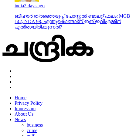
ബീഹാർ തിരഞ്ഞെടുപ്പ് പോസ്റ്റൽ ബാലറ്റ് ഫലം: MGB
142, NDA 98; എന്തുകൊണ്ടാണ് ഇത് ഇവിഎമ്മിന്
എതിരായിരിക്കുന്നത്?
Home
Privacy Policy
Impressum
About Us
News
business
crime
gulf
india