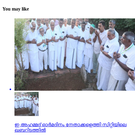
You may like
ഇ അഹമ്മദ് ഓര്‍മദിനം നേതാക്കളെത്തി സിറ്റിയിലെ
ഖബറിടത്തില്‍