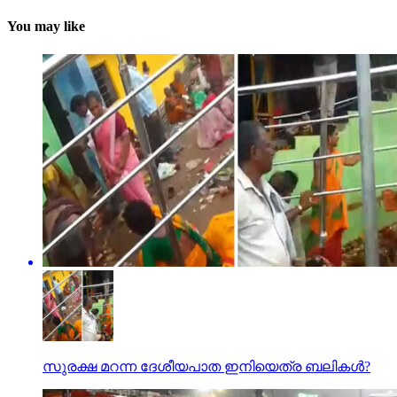
You may like
സുരക്ഷ മറന്ന ദേശീയപാത ഇനിയെത്ര ബലികള്‍?