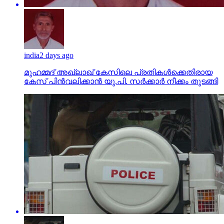
india
2 days ago
മുഹമ്മദ് അഖ്‌ലാഖ് കേസിലെ പ്രതികള്‍ക്കെതിരായ
കേസ് പിന്‍വലിക്കാന്‍ യു.പി. സര്‍ക്കാര്‍ നീക്കം തുടങ്ങി