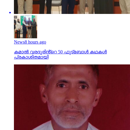
News
8 hours ago
കമാൽ വരദൂരിൻ്റെ 50 ഫുട്ബോൾ കഥകൾ
പ്രകാശിതമായി