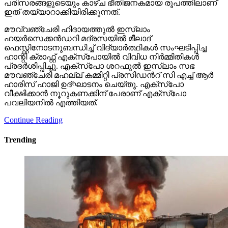
പരിസരങ്ങളുടെയും കാഴ്ച ഭീതിജനകമായ രൂപത്തിലാണ്
ഇത് തയ്യാറാക്കിയിരിക്കുന്നത്.
മൗവ്വഞ്ചേരി ഹിദായത്തുൽ ഇസ്ലാം
ഹയർസെക്കൻഡറി മദ്രസയിൽ മീലാദ്
ഫെസ്റ്റിനോടനുബന്ധിച്ച് വിദ്യാർത്ഥികൾ സംഘടിപ്പിച്ച
ഹാന്റി ക്രാഫ്റ്റ് എക്സ്പോയിൽ വിവിധ നിർമ്മിതികൾ
പ്രദർശിപ്പിച്ചു. എക്സ്പോ ശറഫുൽ ഇസ്ലാം സഭ
മൗവഞ്ചേരി മഹല്ല് കമ്മിറ്റി പ്രസിഡൻറ് സി എച്ച് ആർ
ഹാരിസ് ഹാജി ഉദ്ഘാടനം ചെയ്തു. എക്സ്പോ
വീക്ഷിക്കാൻ നൂറുകണക്കിന് പേരാണ് എക്സ്പോ
പവലിയനിൽ എത്തിയത്.
Continue Reading
Trending