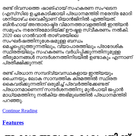
രണ്ട് ദിവസത്തെ ഷാങ്ഹായ് സഹകരണ സംഘടന
(എസ്‌സി‌ഒ) ഉച്ചകോടിക്കായി പ്രധാനമന്ത്രി നരേന്ദ്ര മോദി
ശനിയാഴ്ച വൈകീട്ടാണ് ടിയാൻജിനിൽ എത്തിയത്.
ബിൻഹായ് അന്താരാഷ്ട്ര വിമാനത്താവളത്തിൽ ഇന്ത്യൻ
സമൂഹം നരേന്ദ്രമോദിയ്ക്ക് ഊഷ്മള സ്വീകരണം നൽകി.
2020 ലെ ഗാൽവാൻ താഴ്‌വരയിലെ
സംഘർഷത്തിനുശേഷമുള്ള ബന്ധം
മെച്ചപ്പെടുത്തുന്നതിലും, വ്യാപാരത്തിലും പ്രാദേശിക
സ്ഥിരതയിലും സഹകരണം വർധിപ്പിക്കുന്നതിനുമുള്ള
തീരുമാനങ്ങൾ സന്ദർശനത്തിനിടയിൽ ഉണ്ടാകും എന്നാണ്
പ്രതീക്ഷിക്കുന്നത്.
രണ്ട് പ്രധാന സമ്പദ്‌വ്യവസ്ഥകളായ ഇന്ത്യയും
ചൈനയും ലോക സാമ്പത്തിക ക്രമത്തിൽ സ്ഥിരത
കൈവരിക്കുന്നതിന് ഒരുമിച്ച് പ്രവർത്തിക്കേണ്ടത്
പ്രധാനമാണെന്ന് സന്ദർശനത്തിനു മുൻപായി ജപ്പാൻ
മാധ്യമത്തിനു നൽകിയ അഭിമുഖത്തിൽ പ്രധാനമന്ത്രി
പറഞ്ഞു.
Continue Reading
Features