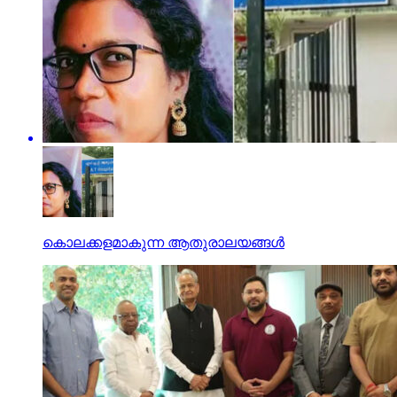
കൊലക്കളമാകുന്ന ആതുരാലയങ്ങള്‍