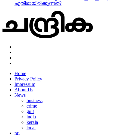
എതിരായിരിക്കുന്നത്?
Home
Privacy Policy
Impressum
About Us
News
business
crime
gulf
india
kerala
local
nri