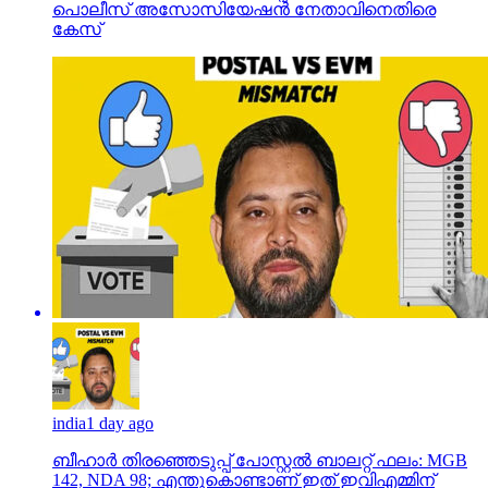
പൊലീസ് അസോസിയേഷന്‍ നേതാവിനെതിരെ
കേസ്
india
1 day ago
ബീഹാർ തിരഞ്ഞെടുപ്പ് പോസ്റ്റൽ ബാലറ്റ് ഫലം: MGB
142, NDA 98; എന്തുകൊണ്ടാണ് ഇത് ഇവിഎമ്മിന്