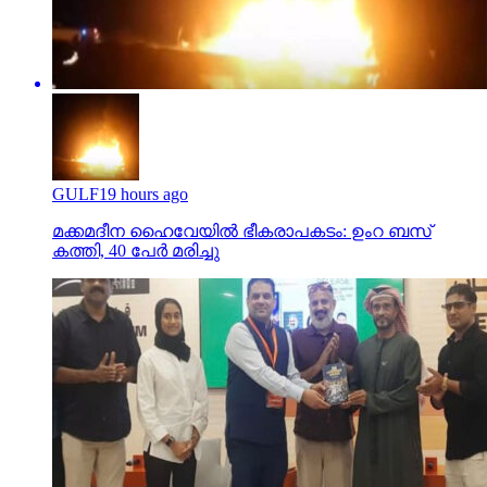
GULF
19 hours ago
മക്കമദീന ഹൈവേയില്‍ ഭീകരാപകടം: ഉംറ ബസ്
കത്തി, 40 പേര്‍ മരിച്ചു