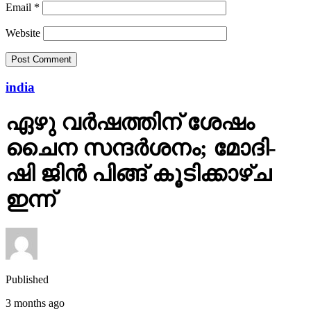
Email
*
Website
india
ഏഴു വർഷത്തിന് ശേഷം
ചൈന സന്ദർശനം; മോദി-
ഷി ജിൻ പിങ്ങ് കൂടിക്കാഴ്ച
ഇന്ന്
Published
3 months ago