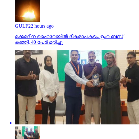
GULF
22 hours ago
മക്കമദീന ഹൈവേയില്‍ ഭീകരാപകടം: ഉംറ ബസ്
കത്തി, 40 പേര്‍ മരിച്ചു