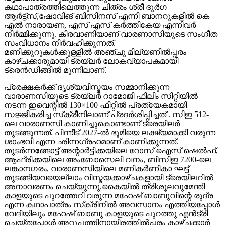
കഥാപാത്രത്തിലെത്തുന്ന ചിത്രം ശ്രീ ദുർഗ
ആർട്ട്സ്,ഷോവിങ് ബിസിനസ് എന്നീ ബാനറുകളിൽ കെ
എൽ നാരായണ, എസ് എസ് കർത്തികേയ എന്നിവർ
നിർമ്മിക്കുന്നു. കീരവാണിയാണ് വാരണാസിയുടെ സംഗീത
സംവിധാനം നിർവഹിക്കുന്നത്.
മണിക്കൂറുകൾക്കുള്ളിൽ അഞ്ചു മില്യണിൽപ്പരം
കാഴ്ചക്കാരുമായി ട്രയ്ലർ ലോകവ്യാപകമായി
ട്രെൻഡിങ്ങിൽ മുന്നിലാണ്.
പ്രേക്ഷകർക്ക് ദൃശ്യവിസ്മയം സമ്മാനിക്കുന്ന
വാരാണസിയുടെ ട്രയ്ലർ റാമോജി ഫിലിം സിറ്റിയിൽ
നടന്ന ഇവെന്റിൽ 130×100 ഫീറ്റിൽ പ്രത്യേകമായി
സജ്ജീകരിച്ച സ്‌ക്രീനിലാണ് പ്രദർശിപ്പിച്ചത് . സിഇ 512-
ലെ വാരാണസി കാണിച്ചുകൊണ്ടാണ് ട്രെയിലര്‍
തുടങ്ങുന്നത്. പിന്നീട് 2027-ല്‍ ഭൂമിയെ ലക്ഷ്യമാക്കി വരുന്ന
ശാംഭവി എന്ന ഛിന്നഗ്രഹമാണ് കാണിക്കുന്നത്.
തുടര്‍ന്നങ്ങോട്ട് അന്റാര്‍ട്ടിക്കയിലെ റോസ് ഐസ് ഷെല്‍ഫ്,
ആഫ്രിക്കയിലെ അംബോസെലി വനം, ബിസിഇ 7200-ലെ
ലങ്കാനഗരം, വാരാണസിയിലെ മണികര്‍ണികാ ഘട്ട്
തുടങ്ങിയവയെല്ലാം വിസ്മയക്കാഴ്ചകളായി ട്രെയിലറില്‍
അനാവരണം ചെയ്യുന്നു.കൈയില്‍ ത്രിശൂലവുമേന്തി
കാളയുടെ പുറത്തേറി വരുന്ന മഹേഷ് ബാബുവിന്റെ രുദ്ര
എന്ന കഥാപാത്രം സ്‌ക്രീനിൽ അവസാനം എത്തിയപ്പോൾ
വേദിയിലും മഹേഷ് ബാബു കാളയുടെ പുറത്തു എൻട്രി
ചെയ്തപ്പോൾ അറുപത്തിനായിരത്തിൽപ്പരം കാഴ്ചക്കാർ