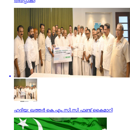
തീര്‍പ്പാക്കി
ഹദിയ: ഖത്തര്‍ കെ.എം.സി.സി ഫണ്ട് കൈമാറി