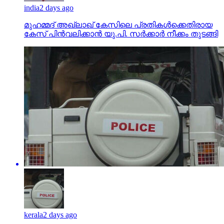
india
2 days ago
മുഹമ്മദ് അഖ്‌ലാഖ് കേസിലെ പ്രതികള്‍ക്കെതിരായ
കേസ് പിന്‍വലിക്കാന്‍ യു.പി. സര്‍ക്കാര്‍ നീക്കം തുടങ്ങി
kerala
2 days ago