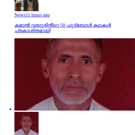
News
11 hours ago
കമാൽ വരദൂരിൻ്റെ 50 ഫുട്ബോൾ കഥകൾ
പ്രകാശിതമായി