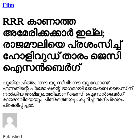
Film
RRR കാണാത്ത
അമേരിക്കക്കാര്‍ ഇല്ല;
രാജമൗലിയെ പ്രശംസിച്ച്
ഹോളിവുഡ് താരം ജെസി
ഐസന്‍ബെര്‍ഗ്
പുതിയ ചിത്രം ‘നൗ യു സീ മീ: നൗ യു ഡോണ്ട്’
എന്നതിന്റെ പ്രമോഷന്റെ ഭാഗമായി ബോംബെ ടൈംസിന്
നല്‍കിയ അഭിമുഖത്തിലാണ് ജെസി ഐസന്‍ബെര്‍ഗ്
രാജമൗലിയെയും ചിത്രത്തെയും കുറിച്ച് അഭിപ്രായം
പ്രകടിപ്പിച്ചത്.
Published