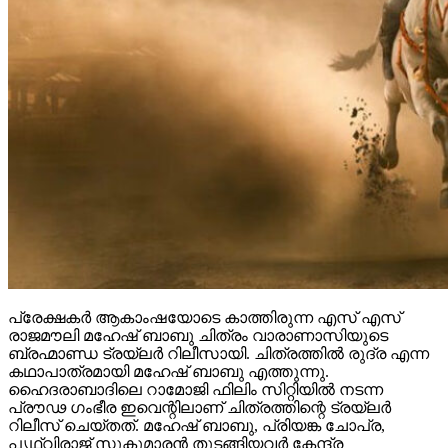
പ്രേക്ഷകർ ആകാംഷയോടെ കാത്തിരുന്ന എസ് എസ്
രാജമൗലി മഹേഷ് ബാബു ചിത്രം വാരാണാസിയുടെ
ബ്രഹ്മാണ്ഡ ട്രയ്ലർ റിലീസായി. ചിത്രത്തിൽ രുദ്ര എന്ന
കഥാപാത്രമായി മഹേഷ് ബാബു എത്തുന്നു.
ഹൈദരാബാദിലെ റാമോജി ഫിലിം സിറ്റിയിൽ നടന്ന
പ്രൗഢ ഗംഭീര ഇവെന്റിലാണ് ചിത്രത്തിന്റെ ട്രയ്ലർ
റിലീസ് ചെയ്തത്. മഹേഷ് ബാബു, പ്രിയങ്ക ചോപ്ര,
പൃഥ്വിരാജ് സുകുമാരൻ തുടങ്ങിയവർ കേന്ദ്ര