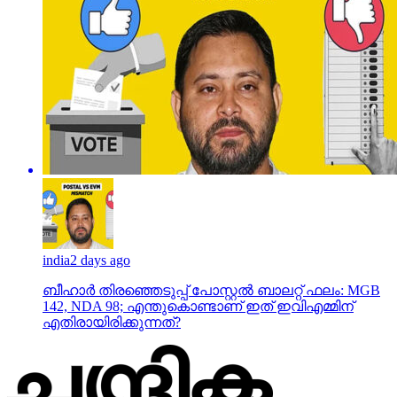
india
2 days ago
ബീഹാർ തിരഞ്ഞെടുപ്പ് പോസ്റ്റൽ ബാലറ്റ് ഫലം: MGB
142, NDA 98; എന്തുകൊണ്ടാണ് ഇത് ഇവിഎമ്മിന്
എതിരായിരിക്കുന്നത്?