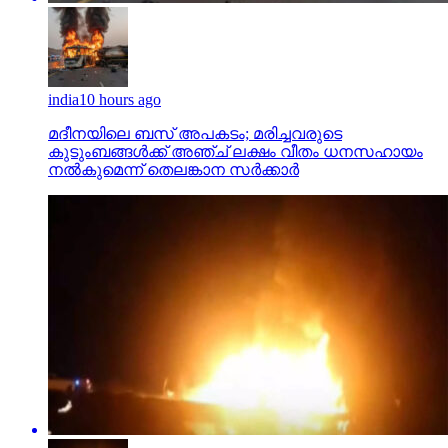
india
10 hours ago
മദീനയിലെ ബസ് അപകടം; മരിച്ചവരുടെ
കുടുംബങ്ങള്‍ക്ക് അഞ്ച് ലക്ഷം വീതം ധനസഹായം
നല്‍കുമെന്ന് തെലങ്കാന സര്‍ക്കാര്‍