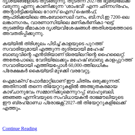
ദൃശ്യങ്ങളോടെ തുടങ്ങുന്നു. തുടര്‍ന്ന് 2027ല്‍ ഭൂമിയിലേക്ക്
വരുന്നു എന്നു കാണിക്കുന്ന ‘ശാംഭവി’ എന്ന ഛിന്നഗ്രഹം,
അന്റാര്‍ട്ടിക്കയിലെ റോസ് ഐസ് ഷെല്‍ഫ്,
ആഫ്രിക്കയിലെ അംബോസെലി വനം, ബി.സി.ഇ 7200-ലെ
ലങ്കാനഗരം, വാരണാസിയിലെ മണികര്‍ണികാ ഘട്ട്
തുടങ്ങിയ ഭീമാകാര ദൃശ്യവിശേഷങ്ങള്‍ അതിശയത്തോടെ
അവതരിപ്പിക്കുന്നു.
കയ്യില്‍ ത്രിശൂലം പിടിച്ച് കാളയുടെ പുറത്ത്
സവാരിയുമായി എത്തുന്ന രുദ്രയായി മഹേഷ്
ബാബുവിന്റെ എന്‍ട്രിയാണ് ട്രെയിലറിന്റെ ഹൈലൈറ്റ്.
അതേപോലെ, വേദിയിലേക്കും മഹേഷ് ബാബു കാളപ്പുറത്ത്
സവാരിയായി എത്തിയപ്പോള്‍ 60,000-ത്തിലധികം
പ്രേക്ഷകര്‍ കൈയ്യടി മുഴക്കി വരവേറ്റു.
ഐമാക്‌സ് ഫോര്‍മാറ്റിലാണ് ഈ ചിത്രം ഒരുക്കുന്നത്.
അതിനാല്‍ തന്നെ തിയേറ്ററുകളില്‍ അത്ഭുതകരമായ
കാഴ്ചാനുഭവം സമ്മാനിക്കുമെന്നുറപ്പ്. ബാഹുബലി,
ഞഞഞ എന്നിവയുടെ സംവിധായകന്‍ രാജമൗലിയുടെ
ഈ ബ്രഹ്‌മാണ്ഡ പ്രോജക്റ്റ് 2027-ല്‍ തിയേറ്ററുകളിലേക്ക്
എത്തും.
Continue Reading