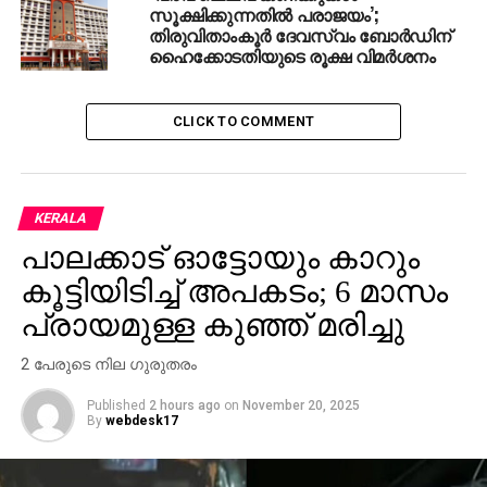
UP NEXT
സൂക്ഷിക്കുന്നതില്‍ പരാജയം’;
എ.ഐ ക്യാമറാ കണ്ണില്‍നിന്നും നമ്പര്‍ പ്ലേറ്റ്
തിരുവിതാംകൂര്‍ ദേവസ്വം ബോര്‍ഡിന്
മറച്ചുവെച്ച്‌ രക്ഷപ്പെടുന്നവരെ പിടിക്കാന്‍
ഹൈക്കോടതിയുടെ രൂക്ഷ വിമര്‍ശനം
എം.വി.ഡി
DON'T MISS
ചന്ദ്രിക ക്യാമ്പയിൻ 25 നകം പൂർത്തിയാക്കുക.
CLICK TO COMMENT
പി.എം.എ.സലാം
KERALA
പാലക്കാട് ഓട്ടോയും കാറും
കൂട്ടിയിടിച്ച് അപകടം; 6 മാസം
പ്രായമുള്ള കുഞ്ഞ് മരിച്ചു
2 പേരുടെ നില ഗുരുതരം
Published
2 hours ago
on
November 20, 2025
By
webdesk17