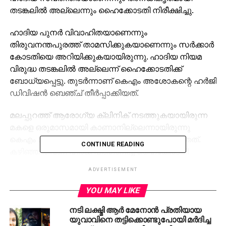
തടങ്കലില്‍ അല്ലെന്നും ഹൈക്കോടതി നിരീക്ഷിച്ചു.
ഹാദിയ പുനര്‍ വിവാഹിതയാണെന്നും
തിരുവനന്തപുരത്ത് താമസിക്കുകയാണെന്നും സര്‍ക്കാര്‍
കോടതിയെ അറിയിക്കുകയായിരുന്നു. ഹാദിയ നിയമ
വിരുദ്ധ തടങ്കലില്‍ അല്ലെന്ന് ഹൈക്കോടതിക്ക്
ബോധ്യപ്പെട്ടു. തുടര്‍ന്നാണ് കെഎം അശോകന്റെ ഹര്‍ജി
ഡിവിഷന്‍ ബെഞ്ച് തീര്‍പ്പാക്കിയത്.
മലപ്പുറത്ത് ആരോഗ്യ ക്ലിനിക് നടത്തുകയായിരുന്ന
മകളെ ഒരുമാസമായി കാണാനില്ലെന്നായിരുന്നു
കെഎം അശോകന്‍ നല്‍കിയ ഹര്‍ജിയില്‍ പറഞ്ഞത്.
CONTINUE READING
കഴിഞ്ഞ തവണ ഹര്‍ജി പരിഗണിച്ച ഹൈക്കോടതി
സംസ്ഥാന പൊലീസിനോട് വിശദീകരണം തേടിയിരുന്നു.
ADVERTISEMENT
പൊലീസ് നല്‍കിയ റിപ്പോര്‍ട്ട് സര്‍ക്കാര്‍
ഹൈക്കോടതിയെ അറിയിച്ചു.
YOU MAY LIKE
നടി ലക്ഷ്മി ആർ മേനോൻ പ്രതിയായ
അതിനിടെ തനിക്കെതിരായ ആരോപണങ്ങള്‍ തള്ളി
യുവാവിനെ തട്ടിക്കൊണ്ടുപോയി മർദിച്ച
ഹാദിയ രംഗത്തെത്തിയിരുന്നു. താന്‍