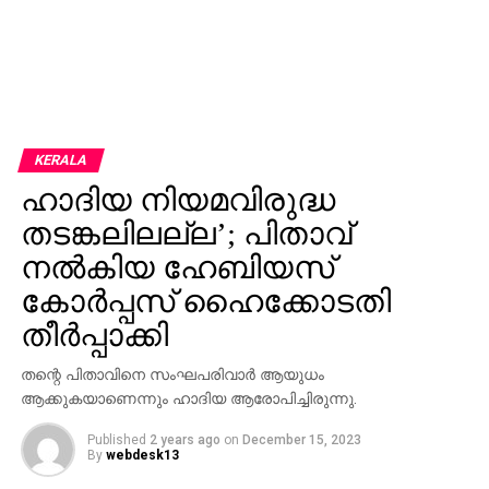
KERALA
ഹാദിയ നിയമവിരുദ്ധ
തടങ്കലിലല്ല’; പിതാവ്
നല്‍കിയ ഹേബിയസ്
കോര്‍പ്പസ് ഹൈക്കോടതി
തീര്‍പ്പാക്കി
തന്റെ പിതാവിനെ സംഘപരിവാര്‍ ആയുധം
ആക്കുകയാണെന്നും ഹാദിയ ആരോപിച്ചിരുന്നു.
Published
2 years ago
on
December 15, 2023
By
webdesk13