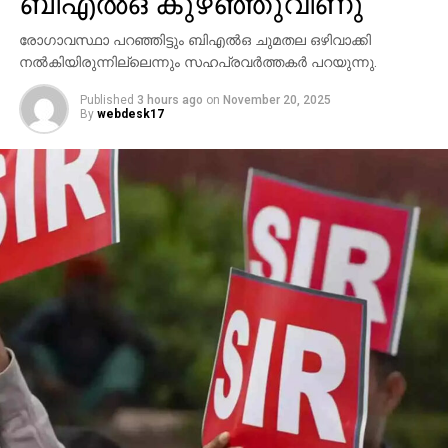
ബിഎല്‍ഒ കുഴഞ്ഞുവീണു
രോഗാവസ്ഥാ പറഞ്ഞിട്ടും ബിഎല്‍ഒ ചുമതല ഒഴിവാക്കി
നല്‍കിയിരുന്നില്ലെന്നും സഹപ്രവര്‍ത്തകര്‍ പറയുന്നു.
Published
3 hours ago
on
November 20, 2025
By
webdesk17