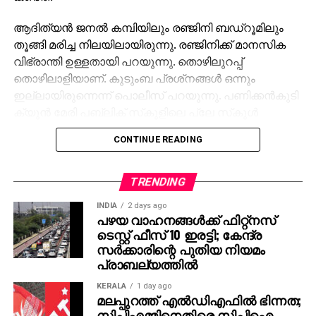
ആദിത്യന്‍ ജനല്‍ കമ്പിയിലും രഞ്ജിനി ബഡ്‌റൂമിലും
തൂങ്ങി മരിച്ച നിലയിലായിരുന്നു. രഞ്ജിനിക്ക് മാനസിക
വിഭ്രാന്തി ഉള്ളതായി പറയുന്നു. തൊഴിലുറപ്പ്
തൊഴിലാളിയാണ്. കുടുംബ പ്രശ്‌നങ്ങള്‍ ഒന്നും
ഇല്ലായിരുന്നെന്ന് പൊലീസ് പറയുന്നു. പണിക്കന്‍കുടി
ക്യൂന്‍ മേരി പബ്ലിക് സ്‌കൂളിലെ പ്ലേ സ്‌കൂള്‍
വിദ്യാര്‍ഥിയാണ് മരിച്ച ആദിത്യന്‍. മൃതദേഹം അടിമാലി
CONTINUE READING
താലൂക്ക് ആശുപത്രി മോര്‍ച്ചറിയില്‍.
രഞ്ജിനിയുടെ മൃതദേഹം ഇന്‍ക്വസ്റ്റിനു ശേഷം
TRENDING
പോസ്റ്റ്‌മോര്‍ട്ടത്തിനായി ആശുപത്രിയിലേക്ക് മാറ്റുമെന്ന്
INDIA
2 days ago
വെള്ളത്തൂവല്‍ പൊലീസ് പറഞ്ഞു. ഇടുക്കി ഡിവൈ.
പഴയ വാഹനങ്ങള്‍ക്ക് ഫിറ്റ്‌നസ്
എസ്.പി. രാജന്‍ അരമന, വെള്ളത്തൂവല്‍ എസ്.എച്ച്.ഒ
ടെസ്റ്റ് ഫീസ് 10 ഇരട്ടി; കേന്ദ്ര
അജിത്ത് കുമാര്‍ എന്നിവരുടെ നേതൃത്വത്തില്‍
സര്‍ക്കാരിന്റെ പുതിയ നിയമം
പൊലീസ് സംഘം സംഭവ സ്ഥലത്തുണ്ട്.
പ്രാബല്യത്തില്‍
KERALA
1 day ago
മലപ്പുറത്ത് എല്‍ഡിഎഫില്‍ ഭിന്നത;
സിപിഎമ്മിനെതിരെ സിപിഐ