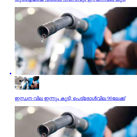
ഇന്ധന വില ഇന്നും കൂടി; പെട്രോള്‍വില 90ലേക്ക്