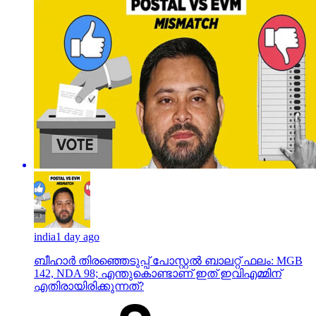
india
1 day ago
ബീഹാർ തിരഞ്ഞെടുപ്പ് പോസ്റ്റൽ ബാലറ്റ് ഫലം: MGB
142, NDA 98; എന്തുകൊണ്ടാണ് ഇത് ഇവിഎമ്മിന്
എതിരായിരിക്കുന്നത്?