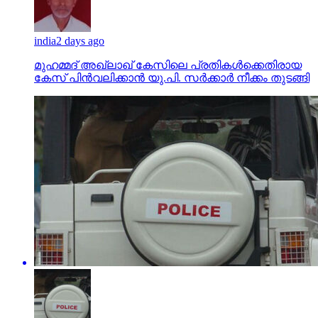
india
2 days ago
മുഹമ്മദ് അഖ്‌ലാഖ് കേസിലെ പ്രതികള്‍ക്കെതിരായ
കേസ് പിന്‍വലിക്കാന്‍ യു.പി. സര്‍ക്കാര്‍ നീക്കം തുടങ്ങി