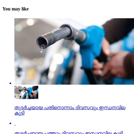
You may like
തുടര്‍ച്ചയായ പതിനൊന്നാം ദിവസവും ഇന്ധനവില
കൂടി
തുടര്‍ച്ചയായ പത്താം ദിവസവും ഇന്ധനവില കൂടി