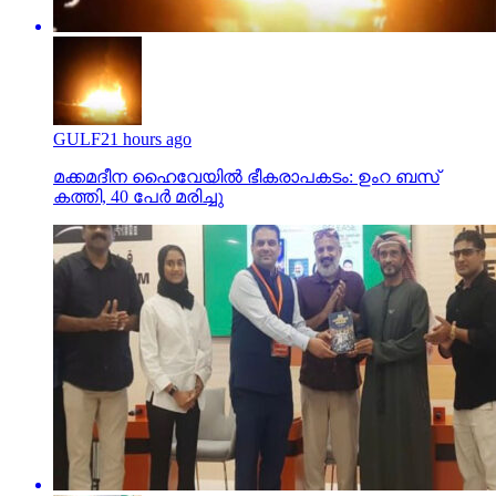
GULF
21 hours ago
മക്കമദീന ഹൈവേയില്‍ ഭീകരാപകടം: ഉംറ ബസ്
കത്തി, 40 പേര്‍ മരിച്ചു