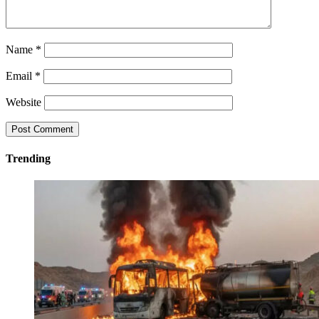
Name
*
Email
*
Website
Trending