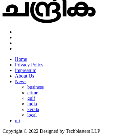
Home
Privacy Policy
Impressum
About Us
News
business
crime
gulf
india
kerala
local
nri
Copyright © 2022 Designed by Techblasters LLP