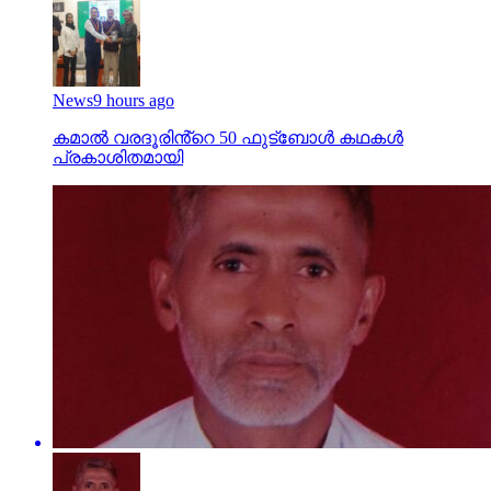
News
9 hours ago
കമാൽ വരദൂരിൻ്റെ 50 ഫുട്ബോൾ കഥകൾ
പ്രകാശിതമായി