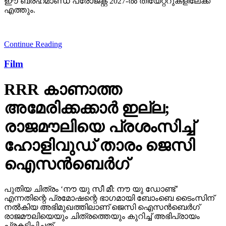
Continue Reading
Film
RRR കാണാത്ത
അമേരിക്കക്കാര്‍ ഇല്ല;
രാജമൗലിയെ പ്രശംസിച്ച്
ഹോളിവുഡ് താരം ജെസി
ഐസന്‍ബെര്‍ഗ്
പുതിയ ചിത്രം ‘നൗ യു സീ മീ: നൗ യു ഡോണ്ട്’
എന്നതിന്റെ പ്രമോഷന്റെ ഭാഗമായി ബോംബെ ടൈംസിന്
നല്‍കിയ അഭിമുഖത്തിലാണ് ജെസി ഐസന്‍ബെര്‍ഗ്
രാജമൗലിയെയും ചിത്രത്തെയും കുറിച്ച് അഭിപ്രായം
പ്രകടിപ്പിച്ചത്.