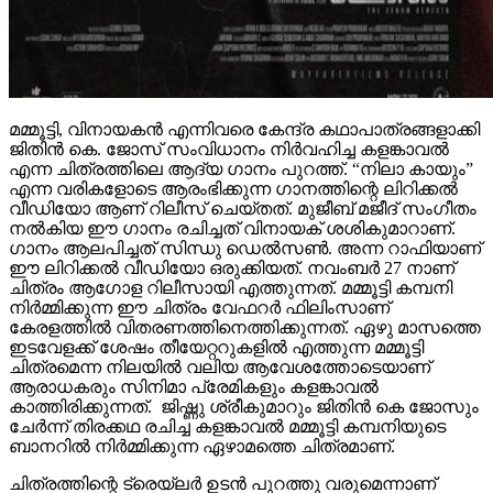
മമ്മൂട്ടി, വിനായകൻ എന്നിവരെ കേന്ദ്ര കഥാപാത്രങ്ങളാക്കി
ജിതിൻ കെ. ജോസ് സംവിധാനം നിർവഹിച്ച കളങ്കാവൽ
എന്ന ചിത്രത്തിലെ ആദ്യ ഗാനം പുറത്ത്. “നിലാ കായും”
എന്ന വരികളോടെ ആരംഭിക്കുന്ന ഗാനത്തിന്റെ ലിറിക്കൽ
വീഡിയോ ആണ് റിലീസ് ചെയ്തത്. മുജീബ് മജീദ് സംഗീതം
നൽകിയ ഈ ഗാനം രചിച്ചത് വിനായക് ശശികുമാറാണ്.
ഗാനം ആലപിച്ചത് സിന്ധു ഡെൽസൺ. അന്ന റാഫിയാണ്
ഈ ലിറിക്കൽ വീഡിയോ ഒരുക്കിയത്. നവംബർ 27 നാണ്
ചിത്രം ആഗോള റിലീസായി എത്തുന്നത്. മമ്മൂട്ടി കമ്പനി
നിർമ്മിക്കുന്ന ഈ ചിത്രം വേഫറർ ഫിലിംസാണ്
കേരളത്തിൽ വിതരണത്തിനെത്തിക്കുന്നത്. ഏഴു മാസത്തെ
ഇടവേളക്ക് ശേഷം തീയേറ്ററുകളിൽ എത്തുന്ന മമ്മൂട്ടി
ചിത്രമെന്ന നിലയിൽ വലിയ ആവേശത്തോടെയാണ്
ആരാധകരും സിനിമാ പ്രേമികളും കളങ്കാവൽ
കാത്തിരിക്കുന്നത്. ജിഷ്ണു ശ്രീകുമാറും ജിതിൻ കെ ജോസും
ചേർന്ന് തിരക്കഥ രചിച്ച കളങ്കാവൽ മമ്മൂട്ടി കമ്പനിയുടെ
ബാനറിൽ നിർമ്മിക്കുന്ന ഏഴാമത്തെ ചിത്രമാണ്.
ചിത്രത്തിന്റെ ട്രെയ്‌ലർ ഉടൻ പുറത്തു വരുമെന്നാണ്
സൂചന. ഒരു ക്രൈം ഡ്രാമയായി ഒരുക്കിയ ചിത്രത്തിന്റെ
ടീസറിന്, വമ്പൻ പ്രേക്ഷക പ്രതികരണമാണ് സമൂഹ