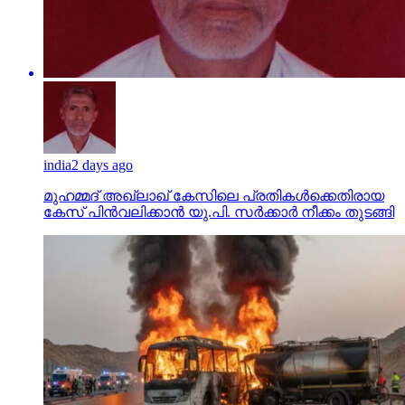
india
2 days ago
മുഹമ്മദ് അഖ്‌ലാഖ് കേസിലെ പ്രതികള്‍ക്കെതിരായ
കേസ് പിന്‍വലിക്കാന്‍ യു.പി. സര്‍ക്കാര്‍ നീക്കം തുടങ്ങി