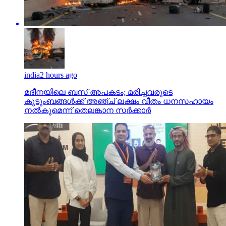
india
2 hours ago
മദീനയിലെ ബസ് അപകടം; മരിച്ചവരുടെ
കുടുംബങ്ങള്‍ക്ക് അഞ്ച് ലക്ഷം വീതം ധനസഹായം
നല്‍കുമെന്ന് തെലങ്കാന സര്‍ക്കാര്‍