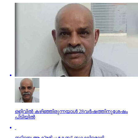
ഒളിവില്‍ കഴിഞ്ഞിരുന്നയാള്‍ 28വര്‍ഷത്തിനുശേഷം
പിടിയില്‍
നടിയെ ആക്രമിച്ച കേസ്: സാക്ഷിമൊഴി