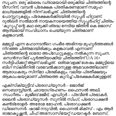
മാധ്യമങ്ങളിൽ നിന്ന് ലഭിച്ചത്. ചിത്രത്തിന്റെ
പോസ്റ്ററുകളും പ്രേക്ഷകർക്കിടയിൽ സൂപ്പർ ഹിറ്റാണ്.
ദുൽഖർ സൽമാൻ നായകനായെത്തിയ സൂപ്പർഹിറ്റ് ചിത്രം
‘കുറുപ്പ്’ന്റെ കഥ ഒരുക്കി ശ്രദ്ധ നേടിയ ജിതിൻ കെ ജോസ്
ആദ്യമായ് സംവിധാനം ചെയ്യുന്ന ചിത്രമാണ്
കളങ്കാവൽ.
മമ്മൂട്ടി എന്ന മഹാനടൻ്റെ ഗംഭീര അഭിനയ മുഹൂർത്തങ്ങൾ
നിറഞ്ഞ ചിത്രമായിരിക്കും കളങ്കാവൽ എന്നാണ്
ചിത്രത്തിന്റെ ഓരോ അപ്‌ഡേറ്റുകളും നൽകുന്ന സൂചന.
സെൻസറിങ് പൂർത്തിയാക്കിയ ചിത്രത്തിന് U/A 16+
സർട്ടിഫിക്കറ്റ് ആണ് ലഭിച്ചത്. ഒരിടവേളക്ക് ശേഷം മമ്മൂട്ടിയെ
ബിഗ് സ്‌ക്രീനിൽ വരവേൽക്കാനുള്ള ആവേശത്തിലാണ്
ആരാധകരും സിനിമാ പ്രേമികളും. വലിയ പ്രതീക്ഷയും
ആകാംഷയുമാണ് ചിത്രത്തെ കുറിച്ച് പ്രേക്ഷകർക്കുള്ളത്.
എക്സിക്യൂട്ടീവ് പ്രൊഡ്യൂസർ – ജോർജ്
സെബാസ്റ്റ്യൻ, ഛായാഗ്രഹണം- ഫൈസൽ അലി,
സംഗീതം – മുജീബ് മജീദ്, എഡിറ്റർ – പ്രവീൺ പ്രഭാകർ,
ലൈൻ പ്രൊഡ്യൂസർ- സുനിൽ സിംഗ്, പ്രൊഡക്ഷൻ
കൺട്രോളർ- അരോമ മോഹൻ, പ്രൊഡക്ഷൻ
ഡിസൈനർ- ഷാജി നടുവിൽ, ഫൈനൽ മിക്സ് – എം ആർ
രാജാകൃഷ്ണൻ, ചീഫ് അസോസിയേറ്റ് ഡയറക്ടർ- ബോസ്,
മേക്കപ്പ്- അമൽ ചന്ദ്രൻ, ജോർജ് സെബാസ്റ്റ്യൻ,
വസ്ത്രാലങ്കാരം- അഭിജിത്ത് സി, വരികൾ – വിനായക്