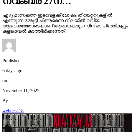
ഏഴു മാസത്തെ ഇടവേളക്ക് ശേഷം തീയേറ്ററുകളിൽ
എത്തുന്ന മമ്മൂട്ടി ചിത്രമെന്ന നിലയിൽ വലിയ
ആവേശത്തോടെയാണ് ആരാധകരും സിനിമാ പ്രേമികളും
കളങ്കാവൽ കാത്തിരിക്കുന്നത്.
Published
6 days ago
on
November 11, 2025
By
webdesk18