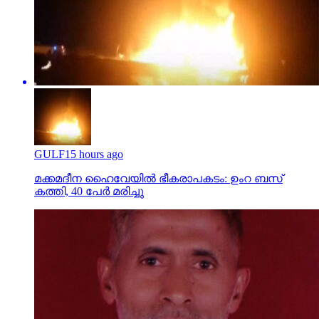
GULF
15 hours ago
മക്കമദീന ഹൈവേയില്‍ ഭീകരാപകടം: ഉംറ ബസ്
കത്തി, 40 പേര്‍ മരിച്ചു