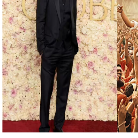
ഹോളിവുഡ് താരം ജെസി ഐസന്‍ബെര്‍ഗ് എസ്.എസ്.
രാജമൗലിയുടെ സംവിധാനത്തില്‍ റാം ചരണ്‍, ജൂനിയര്‍