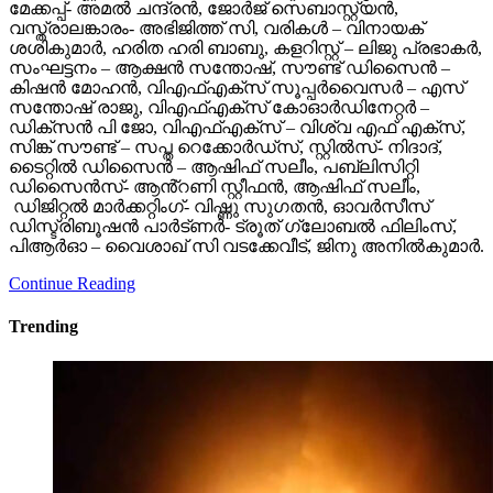
ശശികുമാർ, ഹരിത ഹരി ബാബു, കളറിസ്റ്റ് – ലിജു പ്രഭാകർ,
സംഘട്ടനം – ആക്ഷൻ സന്തോഷ്, സൗണ്ട് ഡിസൈൻ –
കിഷൻ മോഹൻ, വിഎഫ്എക്സ് സൂപ്പർവൈസർ – എസ്
സന്തോഷ് രാജു, വിഎഫ്എക്സ് കോഓർഡിനേറ്റർ –
ഡിക്സൻ പി ജോ, വിഎഫ്എക്സ് – വിശ്വ എഫ് എക്സ്,
സിങ്ക് സൗണ്ട് – സപ്ത റെക്കോർഡ്സ്, സ്റ്റിൽസ്- നിദാദ്,
ടൈറ്റിൽ ഡിസൈൻ – ആഷിഫ് സലീം, പബ്ലിസിറ്റി
ഡിസൈൻസ്- ആൻ്റണി സ്റ്റീഫൻ, ആഷിഫ് സലീം,
ഡിജിറ്റൽ മാർക്കറ്റിംഗ്- വിഷ്ണു സുഗതൻ, ഓവർസീസ്
ഡിസ്ട്രിബൂഷൻ പാർട്ണർ- ട്രൂത് ഗ്ലോബൽ ഫിലിംസ്,
പിആർഓ – വൈശാഖ് സി വടക്കേവീട്, ജിനു അനിൽകുമാർ.
Continue Reading
Trending