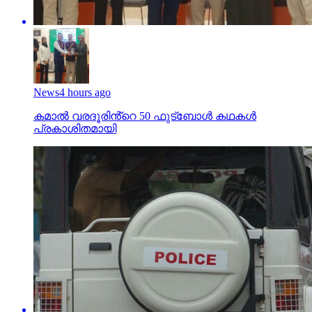
News
4 hours ago
കമാൽ വരദൂരിൻ്റെ 50 ഫുട്ബോൾ കഥകൾ
പ്രകാശിതമായി