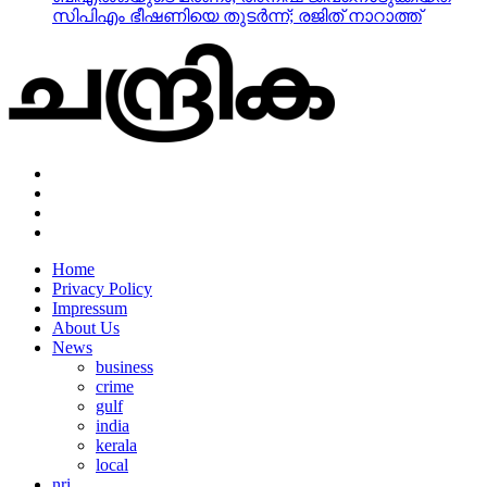
Home
Privacy Policy
Impressum
About Us
News
business
crime
gulf
india
kerala
local
nri
Copyright © 2022 Designed by Techblasters LLP