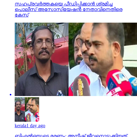
കേസ്
kerala
1 day ago
ബിഎല്‍ഒയുടെ മരണം; അനീഷ് ജീവനൊടുക്കിയത്
സിപിഎം ഭീഷണിയെ തുടര്‍ന്ന്; രജിത് നാറാത്ത്