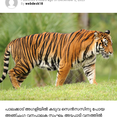
Published
6 hours ago
on
December 2, 2025
By
webdesk18
പാലക്കാട് അഗളിയില്‍ കടുവ സെന്‍സസിനു പോയ
അഞ്ചംഗ വനപാലക സംഘം അട്ടപ്പാടി വനത്തില്‍