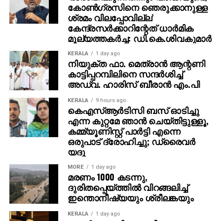
കോണ്‍ഗ്രസിനെ ഞെരുക്കാനുള്ള
ശ്രമം വിലപ്പോവില്ല’
കേന്ദ്രസര്‍ക്കാറിന്റേത് ധാര്‍മിക
മൂല്യത്തകര്‍ച്ച: ഡി.കെ.ശിവകുമാര്‍
KERALA
1 day ago
നിയുക്ത ഫാ. മെത്രാന്‍ ആന്റണി
കാട്ടിപ്പറമ്പിലിനെ സന്ദര്‍ശിച്ച്
അഡ്വ. ഹാരിസ് ബീരാന്‍ എം.പി
KERALA
9 hours ago
കെഎസ്ആര്‍ടിസി ബസ് ഓടിച്ചു
എന്ന കുറ്റമേ ഞാന്‍ ചെയ്തിട്ടുള്ളൂ,
കമ്മ്യൂണിസ്റ്റ് പാര്‍ട്ടി എന്നെ
ഒരുപാട് ദ്രോഹിച്ചു; ഡ്രൈവര്‍
യദു
MORE
1 day ago
മരണം 1000 കടന്നു,
ദുരിതപ്പെയ്ത്തിൽ വിറങ്ങലിച്ച്
ഇന്തൊനീഷ്യയും ശ്രീലങ്കയും
KERALA
1 day ago