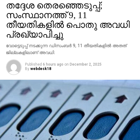
തദ്ദേശ തെരഞ്ഞെടുപ്പ്;
കടുവകളുടെ എണ്ണം എടുക്കാന്‍ പോയത്. എന്നാല്‍,
ഇന്നലെ വൈകുന്നേരത്തിന് ശേഷം ഇവരെ വയര്‍ലസ്
സംസ്ഥാനത്ത് 9, 11
കമ്യൂണിക്കേഷന്‍ വഴി ബന്ധപ്പെടാന്‍ കഴിഞ്ഞില്ല.
തീയതികളില്‍ പൊതു അവധി
തുടര്‍ന്നാണ് ആര്‍ആര്‍ടി അംഗങ്ങളടക്കം അന്വേഷണം
പ്രഖ്യാപിച്ചു
തുടങ്ങിയത്. തെരച്ചിലിനിടെ ഉദ്യോഗസ്ഥര്‍
നടന്നുവരികയായിരുന്നു.
വോട്ടെടുപ്പ് നടക്കുന്ന ഡിസംബര്‍ 9, 11 തീയതികളില്‍ അതത്
ജില്ലകളിലാണ് അവധി.
Published
6 hours ago
on
December 2, 2025
By
webdesk18