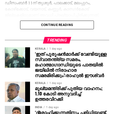
ഡിസംബ!ര്‍ 11ന് തൃശൂര്‍, പാലക്കാട്, മലപ്പുറം,
കോഴിക്കോട്, വയനാട്, കണ്ണൂര്‍, കാസ!ര്‍കോട്
ജില്ലകളിലുമാണ് അവധി പ്രഖ്യാപിച്ചിരിക്കുന്നത്.
CONTINUE READING
രാവിലെ 7 മുതല്‍ വൈകുന്നേരം 6 വരെയാണ്
വോട്ടെടുപ്പ് സമയം. ഡിസംബര്‍ 13നാണ് സംസ്ഥാനത്ത്
വോട്ടെണ്ണല്‍.
TRENDING
KERALA
1 day ago
‘ഇത് പുരുഷന്‍മാര്‍ക്ക് വേണ്ടിയുള്ള
സ്വാതന്ത്ര്യ സമരം,
മഹാത്മാഗാന്ധിയുടെ പാതയില്‍
ജയിലില്‍ നിരാഹാര
സമരമിരിക്കും’:രാഹുല്‍ ഈശ്വര്‍
KERALA
1 day ago
മുഖ്യമന്ത്രിക്ക് പുതിയ വാഹനം;
1.10 കോടി അനുവദിച്ച്
ഉത്തരവിറക്കി
INDIA
1 day ago
‘ദ്രോഹിക്കുന്നതിനും പരിധിയുണ്ട്,