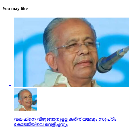
You may like
വഖഫിനെ വിഴുങ്ങാനുളള കരിനിയമവും സുപ്രീം
കോടതിയിലെ വെളിച്ചവും