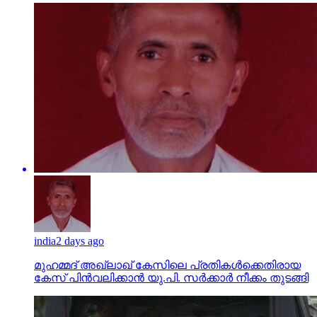
india
2 days ago
മുഹമ്മദ് അഖ്‌ലാഖ് കേസിലെ പ്രതികള്‍ക്കെതിരായ
കേസ് പിന്‍വലിക്കാന്‍ യു.പി. സര്‍ക്കാര്‍ നീക്കം തുടങ്ങി