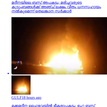
മദീനയിലെ ബസ് അപകടം; മരിച്ചവരുടെ
കുടുംബങ്ങള്‍ക്ക് അഞ്ച് ലക്ഷം വീതം ധനസഹായം
നല്‍കുമെന്ന് തെലങ്കാന സര്‍ക്കാര്‍
GULF
18 hours ago
മക്കമദീന ഹൈവേയില്‍ ഭീകരാപകടം: ഉംറ ബസ്