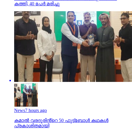
കത്തി, 40 പേര്‍ മരിച്ചു
News
7 hours ago
കമാൽ വരദൂരിൻ്റെ 50 ഫുട്ബോൾ കഥകൾ
പ്രകാശിതമായി