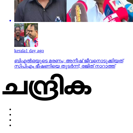
kerala
1 day ago
ബിഎല്‍ഒയുടെ മരണം; അനീഷ് ജീവനൊടുക്കിയത്
സിപിഎം ഭീഷണിയെ തുടര്‍ന്ന്; രജിത് നാറാത്ത്