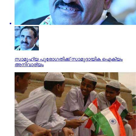
സാമൂഹ്യ പുരോഗതിക്ക് സാമുദായിക ഐക്യം
അനിവാര്യം