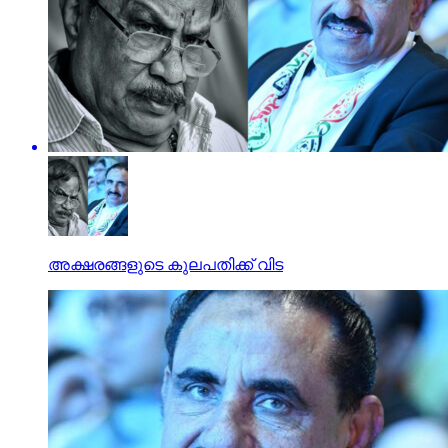
അക്ഷരങ്ങളുടെ കുലപതിക്ക് വിട