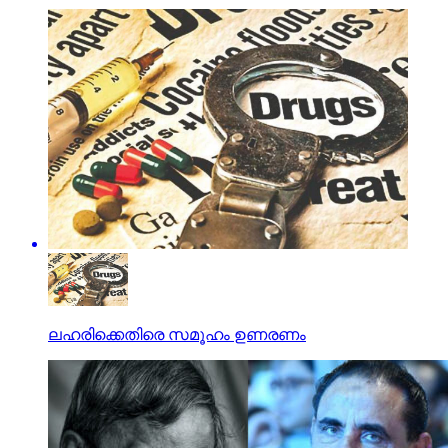
ലഹരിക്കെതിരെ സമൂഹം ഉണരണം