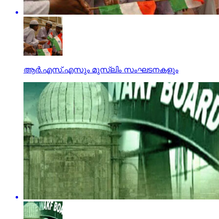
ആര്‍.എസ്.എസും മുസ്‌ലിം സംഘടനകളും