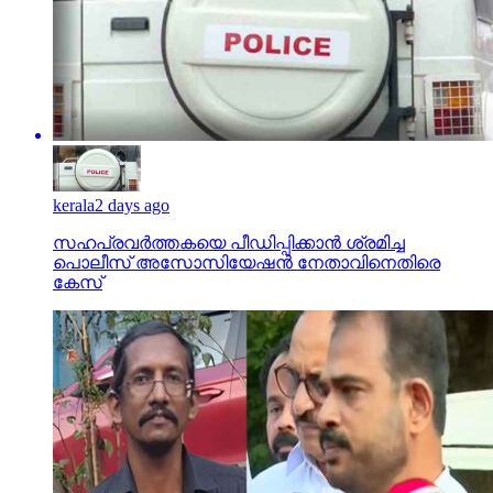
kerala
2 days ago
സഹപ്രവര്‍ത്തകയെ പീഡിപ്പിക്കാന്‍ ശ്രമിച്ച
പൊലീസ് അസോസിയേഷന്‍ നേതാവിനെതിരെ
കേസ്