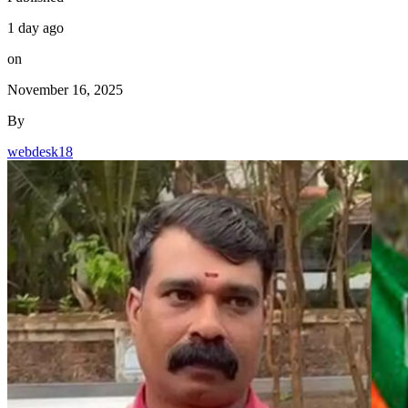
1 day ago
on
November 16, 2025
By
webdesk18