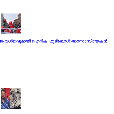
്ന ആവശ്യവുമായി ഐറിഷ് ഫുട്‌ബോള്‍ അസോസിയേഷന്‍