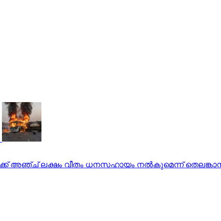
ക് അഞ്ച് ലക്ഷം വീതം ധനസഹായം നല്‍കുമെന്ന് തെലങ്കാന സ