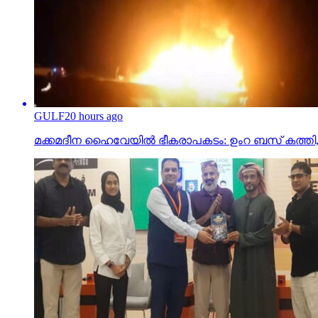
GULF
20 hours ago
മക്കമദീന ഹൈവേയില്‍ ഭീകരാപകടം: ഉംറ ബസ് കത്തി, 40 