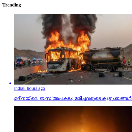
Trending
india
8 hours ago
മദീനയിലെ ബസ് അപകടം; മരിച്ചവരുടെ കുടുംബങ്ങള്‍ക്