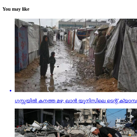
You may like
ഗസ്സയില്‍ കനത്ത മഴ; ഖാന്‍ യൂനിസിലെ ടെന്റ് ക്യാമ്പുക