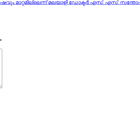
ശേഷവും മാറ്റമില്ലെന്ന് മലയാളി ഡോക്ടര്‍ എസ്. എസ്. സന്തോഷ
*