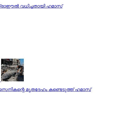
സ്രാഈല്‍ വധിച്ചതായി ഹമാസ്
ലി സൈനികന്റെ മൃതദേഹം കണ്ടെടുത്ത് ഹമാസ്