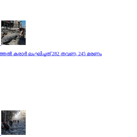
്തല്‍ കരാര്‍ ലംഘിച്ചത് 282 തവണ, 245 മരണം