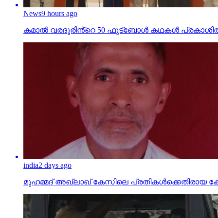
News
9 hours ago
കമാൽ വരദൂരിൻ്റെ 50 ഫുട്ബോൾ കഥകൾ പ്രകാശി
india
2 days ago
മുഹമ്മദ് അഖ്‌ലാഖ് കേസിലെ പ്രതികള്‍ക്കെതിരായ കേസ് പ