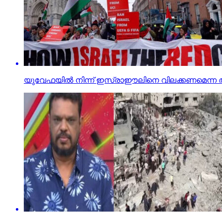
യുവേഫയില്‍ നിന്ന് ഇസ്രാഈലിനെ വിലക്കണമെന