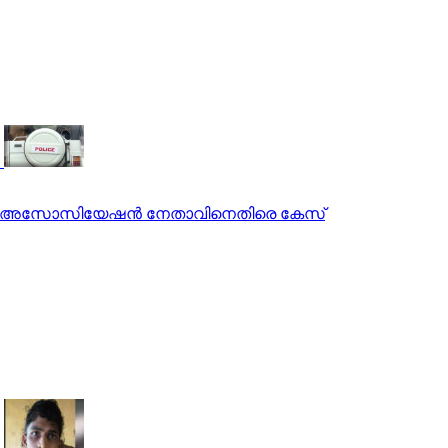
ൊലീസ് അസോസിയേഷന്‍ നേതാവിനെതിരെ കേസ്
് അറസ്റ്റില്‍