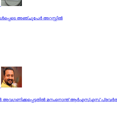
തില്‍ അവഗണിക്കപ്പെട്ടതില്‍ മനംനൊന്ത് ആര്‍എസ്എസ് പ്രവര