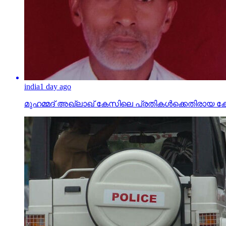
india
1 day ago
മുഹമ്മദ് അഖ്‌ലാഖ് കേസിലെ പ്രതികള്‍ക്കെതിരായ കേസ് പ
kerala
1 day ago
500 രൂപയുടെ കള്ളനോട്ടുകളുമായി വിദ്യാര്‍ത്ഥികള്‍ ഉള