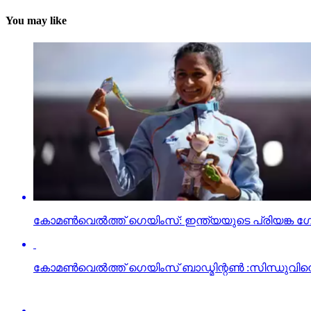
You may like
കോമണ്‍വെല്‍ത്ത് ഗെയിംസ്: ഇന്ത്യയുടെ പ്രിയങ്ക ഗോ
കോമണ്‍വെല്‍ത്ത് ഗെയിംസ് ബാഡ്മിന്റണ്‍ :സിന്ധുവി