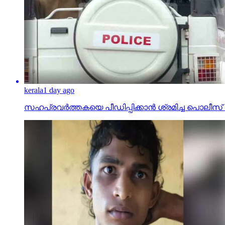
kerala
1 day ago
സഹപ്രവര്‍ത്തകയെ പീഡിപ്പിക്കാന്‍ ശ്രമിച്ച പ
kerala
2 days ago
പ്ലസ് ടു വിദ്യാര്‍ത്ഥിനിയെ പീഡിപ്പിച്ച കേസില്‍ യുവാവ