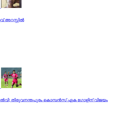
ം തോല്‍വി; തിരുവനന്തപുരം കൊമ്പന്‍സ് ഏക ഗോളിന് വിജയം