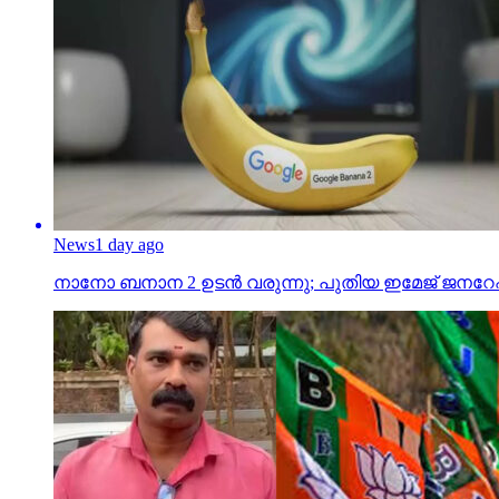
News
1 day ago
നാനോ ബനാന 2 ഉടന്‍ വരുന്നു; പുതിയ ഇമേജ് ജനറേഷന്‍ 
Video Stories
10 hours ago
ജാതി വിവേചനം; മലപ്പുറം ബിജെപിയില്‍ പൊട്ടിത്തെറി