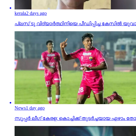
News
1 day ago
സൂപ്പര്‍ ലീഗ് കേരള: കൊച്ചിക്ക് തുടര്‍ച്ചയായ ഏഴാ