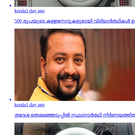
kerala
1 day ago
തദ്ദേശ തെരഞ്ഞെടുപ്പില്‍ സ്ഥാനാര്‍ത്ഥി നിര്‍ണയത്