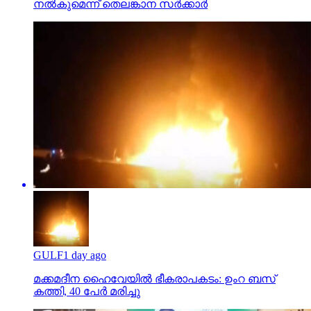
നല്‍കുമെന്ന് തെലങ്കാന സര്‍ക്കാര്‍
GULF
1 day ago
മക്കമദീന ഹൈവേയില്‍ ഭീകരാപകടം: ഉംറ ബസ്
കത്തി, 40 പേര്‍ മരിച്ചു