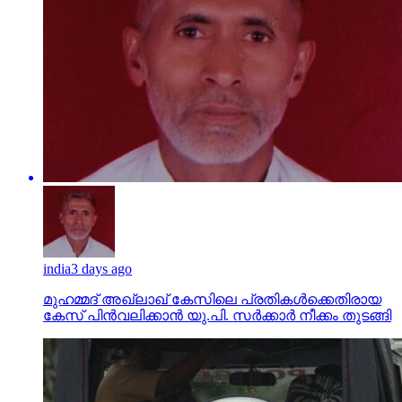
india
3 days ago
മുഹമ്മദ് അഖ്‌ലാഖ് കേസിലെ പ്രതികള്‍ക്കെതിരായ
കേസ് പിന്‍വലിക്കാന്‍ യു.പി. സര്‍ക്കാര്‍ നീക്കം തുടങ്ങി