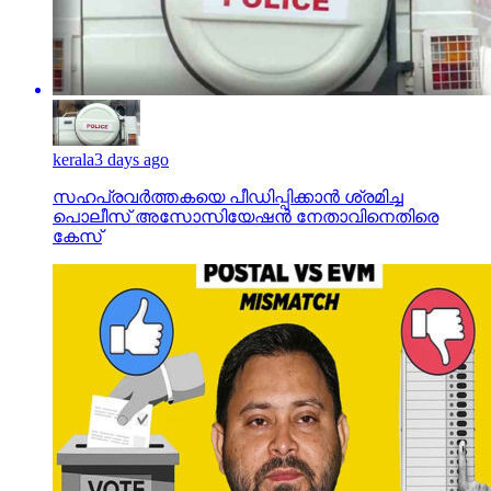
kerala
3 days ago
സഹപ്രവര്‍ത്തകയെ പീഡിപ്പിക്കാന്‍ ശ്രമിച്ച
പൊലീസ് അസോസിയേഷന്‍ നേതാവിനെതിരെ
കേസ്