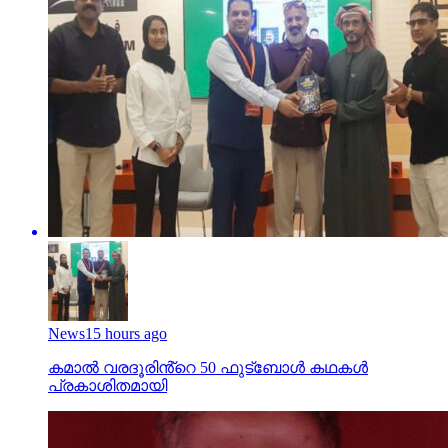
News
15 hours ago
കമാൽ വരദൂരിൻ്റെ 50 ഫുട്ബോൾ കഥകൾ
പ്രകാശിതമായി