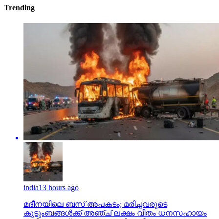
Trending
india
13 hours ago
മദീനയിലെ ബസ് അപകടം; മരിച്ചവരുടെ
കുടുംബങ്ങള്‍ക്ക് അഞ്ച് ലക്ഷം വീതം ധനസഹായം