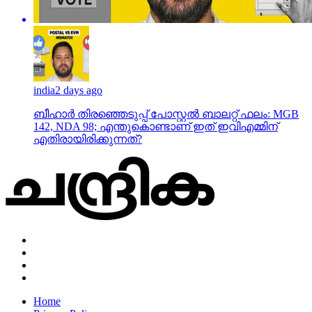
india
2 days ago
ബീഹാർ തിരഞ്ഞെടുപ്പ് പോസ്റ്റൽ ബാലറ്റ് ഫലം: MGB
142, NDA 98; എന്തുകൊണ്ടാണ് ഇത് ഇവിഎമ്മിന്
എതിരായിരിക്കുന്നത്?
Home