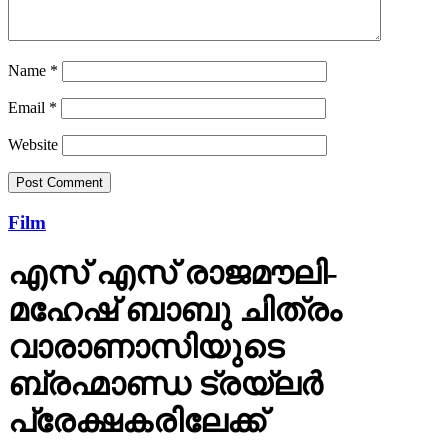
Name
*
Email
*
Website
Film
എസ് എസ് രാജമൗലി-
മഹേഷ് ബാബു ചിത്രം
വാരാണാസിയുടെ
ബ്രഹ്മാണ്ഡ ട്രയ്ലർ
പ്രേക്ഷകരിലേക്ക്
മഹേഷ് ബാബു, പ്രിയങ്ക ചോപ്ര, പൃഥ്വിരാജ് സുകുമാരൻ