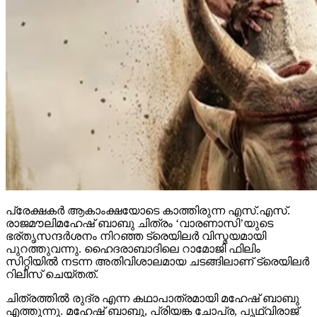
പ്രേക്ഷകര്‍ ആകാംക്ഷയോടെ കാത്തിരുന്ന എസ്.എസ്.
രാജമൗലിമഹേഷ് ബാബു ചിത്രം ‘വാരണാസി’യുടെ
ഭര്തൃസന്ദര്‍ശനം നിറഞ്ഞ ട്രെയിലര്‍ വിസ്മയമായി
പുറത്തുവന്നു. ഹൈദരാബാദിലെ റാമോജി ഫിലിം
സിറ്റിയില്‍ നടന്ന അതിവിശാലമായ ചടങ്ങിലാണ് ട്രെയിലര്‍
റിലീസ് ചെയ്തത്.
ചിത്രത്തില്‍ രുദ്ര എന്ന കഥാപാത്രമായി മഹേഷ് ബാബു
എത്തുന്നു. മഹേഷ് ബാബു, പ്രിയങ്ക ചോപ്ര, പൃഥ്വിരാജ്
സുകുമാരന്‍ എന്നിവര്‍ കേന്ദ്ര കഥാപാത്രങ്ങളായി
എത്തുന്ന ചിത്രം ശ്രീ ദുര്ഗ ആര്‍ട്‌സ്, ഷോവിങ്