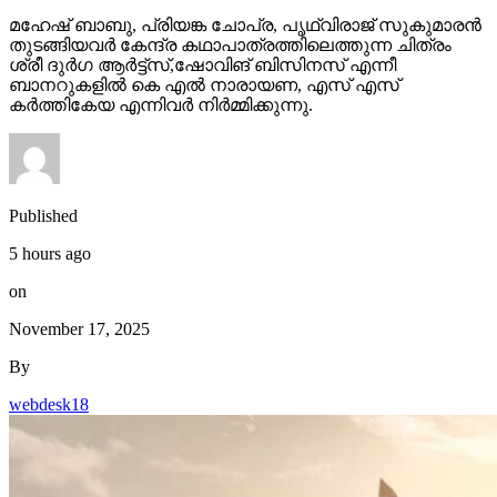
തുടങ്ങിയവർ കേന്ദ്ര കഥാപാത്രത്തിലെത്തുന്ന ചിത്രം
ശ്രീ ദുർഗ ആർട്ട്സ്,ഷോവിങ് ബിസിനസ് എന്നീ
ബാനറുകളിൽ കെ എൽ നാരായണ, എസ് എസ്
കർത്തികേയ എന്നിവർ നിർമ്മിക്കുന്നു.
Published
5 hours ago
on
November 17, 2025
By
webdesk18