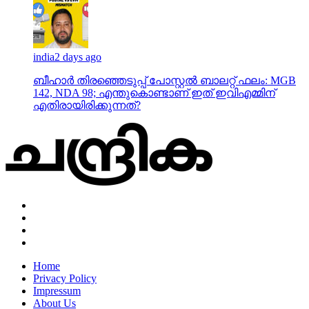
india
2 days ago
ബീഹാർ തിരഞ്ഞെടുപ്പ് പോസ്റ്റൽ ബാലറ്റ് ഫലം: MGB
142, NDA 98; എന്തുകൊണ്ടാണ് ഇത് ഇവിഎമ്മിന്
എതിരായിരിക്കുന്നത്?
Home
Privacy Policy
Impressum
About Us
News
business