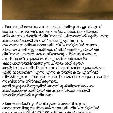
പ്രേക്ഷകർ ആകാംഷയോടെ കാത്തിരുന്ന എസ് എസ്
രാജമൗലി മഹേഷ് ബാബു ചിത്രം വാരാണാസിയുടെ
ബ്രഹ്മാണ്ഡ ട്രയ്ലർ റിലീസായി. ചിത്രത്തിൽ രുദ്ര എന്ന
കഥാപാത്രമായി മഹേഷ് ബാബു എത്തുന്നു.
ഹൈദരാബാദിലെ റാമോജി ഫിലിം സിറ്റിയിൽ നടന്ന
പ്രൗഢ ഗംഭീര ഇവെന്റിലാണ് ചിത്രത്തിന്റെ ട്രയ്ലർ
റിലീസ് ചെയ്തത്. മഹേഷ് ബാബു, പ്രിയങ്ക ചോപ്ര,
പൃഥ്വിരാജ് സുകുമാരൻ തുടങ്ങിയവർ കേന്ദ്ര
കഥാപാത്രത്തിലെത്തുന്ന ചിത്രം ശ്രീ ദുർഗ
ആർട്ട്സ്,ഷോവിങ് ബിസിനസ് എന്നീ ബാനറുകളിൽ കെ
എൽ നാരായണ, എസ് എസ് കർത്തികേയ എന്നിവർ
നിർമ്മിക്കുന്നു. കീരവാണിയാണ് വാരണാസിയുടെ സംഗീത
സംവിധാനം നിർവഹിക്കുന്നത്.
മണിക്കൂറുകൾക്കുള്ളിൽ അഞ്ചു മില്യണിൽപ്പരം
കാഴ്ചക്കാരുമായി ട്രയ്ലർ ലോകവ്യാപകമായി
ട്രെൻഡിങ്ങിൽ മുന്നിലാണ്.
പ്രേക്ഷകർക്ക് ദൃശ്യവിസ്മയം സമ്മാനിക്കുന്ന
വാരാണസിയുടെ ട്രയ്ലർ റാമോജി ഫിലിം സിറ്റിയിൽ
നടന്ന ഇവെന്റിൽ 130×100 ഫീറ്റിൽ പ്രത്യേകമായി
സജ്ജീകരിച്ച സ്‌ക്രീനിലാണ് പ്രദർശിപ്പിച്ചത് . സിഇ 512-
ലെ വാരാണസി കാണിച്ചുകൊണ്ടാണ് ട്രെയിലര്‍