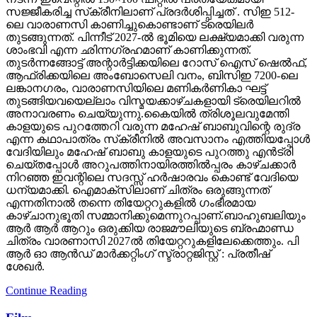
തുടങ്ങുന്നത്. പിന്നീട് 2027-ല്‍ ഭൂമിയെ ലക്ഷ്യമാക്കി വരുന്ന
ശാംഭവി എന്ന ഛിന്നഗ്രഹമാണ് കാണിക്കുന്നത്.
തുടര്‍ന്നങ്ങോട്ട് അന്റാര്‍ട്ടിക്കയിലെ റോസ് ഐസ് ഷെല്‍ഫ്,
ആഫ്രിക്കയിലെ അംബോസെലി വനം, ബിസിഇ 7200-ലെ
ലങ്കാനഗരം, വാരാണസിയിലെ മണികര്‍ണികാ ഘട്ട്
തുടങ്ങിയവയെല്ലാം വിസ്മയക്കാഴ്ചകളായി ട്രെയിലറില്‍
അനാവരണം ചെയ്യുന്നു.കൈയില്‍ ത്രിശൂലവുമേന്തി
കാളയുടെ പുറത്തേറി വരുന്ന മഹേഷ് ബാബുവിന്റെ രുദ്ര
എന്ന കഥാപാത്രം സ്‌ക്രീനിൽ അവസാനം എത്തിയപ്പോൾ
വേദിയിലും മഹേഷ് ബാബു കാളയുടെ പുറത്തു എൻട്രി
ചെയ്തപ്പോൾ അറുപത്തിനായിരത്തിൽപ്പരം കാഴ്ചക്കാർ
നിറഞ്ഞ ഇവന്റിലെ സദസ്സ് ഹർഷാരവം കൊണ്ട് വേദിയെ
ധന്യമാക്കി. ഐമാക്‌സിലാണ് ചിത്രം ഒരുങ്ങുന്നത്
എന്നതിനാല്‍ തന്നെ തിയേറ്ററുകളില്‍ ഗംഭീരമായ
കാഴ്ചാനുഭൂതി സമ്മാനിക്കുമെന്നുറപ്പാണ്.ബാഹുബലിയും
ആർ ആർ ആറും ഒരുക്കിയ രാജമൗലിയുടെ ബ്രഹ്മാണ്ഡ
ചിത്രം വാരണാസി 2027ൽ തിയേറ്ററുകളിലേക്കെത്തും. പി
ആർ ഓ ആൻഡ് മാർക്കറ്റിംഗ് സ്ട്രാറ്റജിസ്റ്റ് : പ്രതീഷ്
ശേഖർ.
Continue Reading
Film