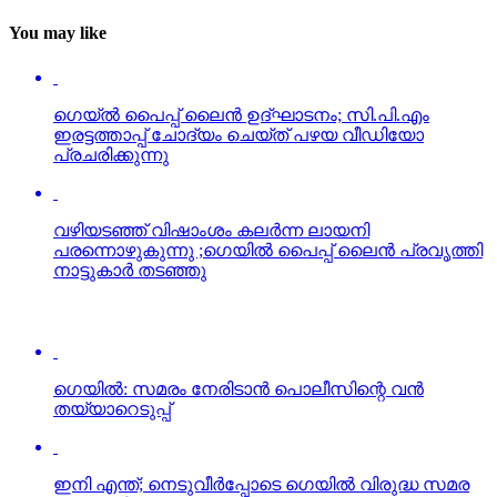
You may like
ഗെയ്ല്‍ പൈപ്പ് ലൈന്‍ ഉദ്ഘാടനം; സി.പി.എം
ഇരട്ടത്താപ്പ് ചോദ്യം ചെയ്ത് പഴയ വീഡിയോ
പ്രചരിക്കുന്നു
വഴിയടഞ്ഞ് വിഷാംശം കലര്‍ന്ന ലായനി
പരന്നൊഴുകുന്നു ;ഗെയില്‍ പൈപ്പ് ലൈന്‍ പ്രവൃത്തി
നാട്ടുകാര്‍ തടഞ്ഞു
ഗെയില്‍: സമരം നേരിടാന്‍ പൊലീസിന്റെ വന്‍
തയ്യാറെടുപ്പ്
ഇനി എന്ത്; നെടുവീര്‍പ്പോടെ ഗെയില്‍ വിരുദ്ധ സമര
നായകന്‍