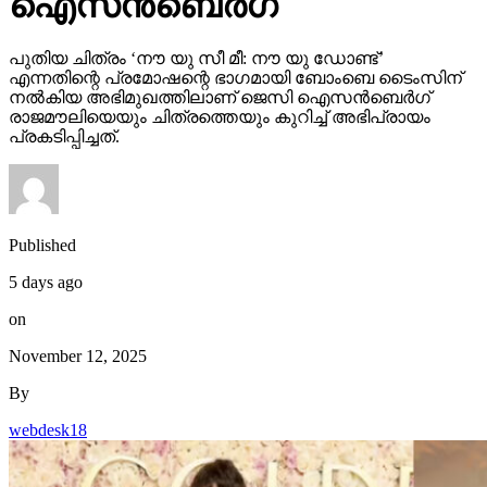
പുതിയ ചിത്രം ‘നൗ യു സീ മീ: നൗ യു ഡോണ്ട്’
എന്നതിന്റെ പ്രമോഷന്റെ ഭാഗമായി ബോംബെ ടൈംസിന്
നല്‍കിയ അഭിമുഖത്തിലാണ് ജെസി ഐസന്‍ബെര്‍ഗ്
രാജമൗലിയെയും ചിത്രത്തെയും കുറിച്ച് അഭിപ്രായം
പ്രകടിപ്പിച്ചത്.
Published
5 days ago
on
November 12, 2025
By
webdesk18