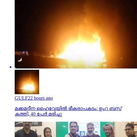
GULF
22 hours ago
മക്കമദീന ഹൈവേയില്‍ ഭീകരാപകടം: ഉംറ ബസ്
കത്തി, 40 പേര്‍ മരിച്ചു