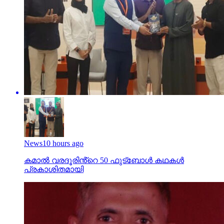
News
10 hours ago
കമാൽ വരദൂരിൻ്റെ 50 ഫുട്ബോൾ കഥകൾ
പ്രകാശിതമായി