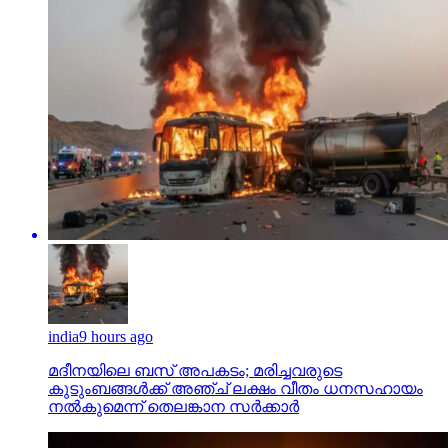
india
9 hours ago
മദീനയിലെ ബസ് അപകടം; മരിച്ചവരുടെ
കുടുംബങ്ങള്‍ക്ക് അഞ്ച് ലക്ഷം വീതം ധനസഹായം
നല്‍കുമെന്ന് തെലങ്കാന സര്‍ക്കാര്‍