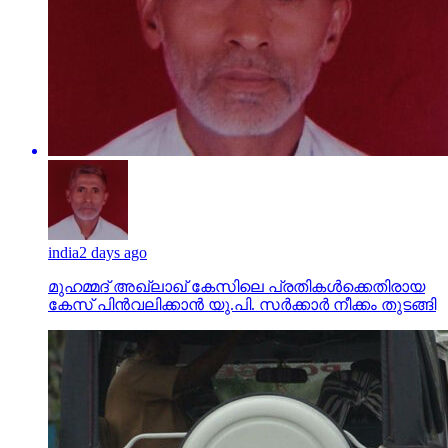
india
2 days ago
മുഹമ്മദ് അഖ്‌ലാഖ് കേസിലെ പ്രതികള്‍ക്കെതിരായ
കേസ് പിന്‍വലിക്കാന്‍ യു.പി. സര്‍ക്കാര്‍ നീക്കം തുടങ്ങി