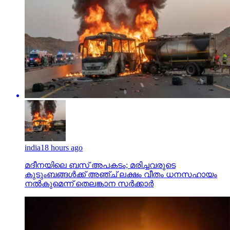
india
18 hours ago
മദീനയിലെ ബസ് അപകടം; മരിച്ചവരുടെ
കുടുംബങ്ങള്‍ക്ക് അഞ്ച് ലക്ഷം വീതം ധനസഹായം
നല്‍കുമെന്ന് തെലങ്കാന സര്‍ക്കാര്‍