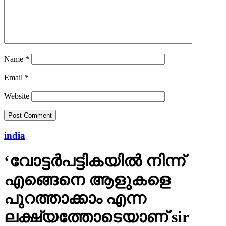
Name
*
Email
*
Website
india
‘വോട്ടര്‍പട്ടികയില്‍ നിന്ന്
എങ്ങെനെ ആളുകളെ
പുറത്താക്കാം എന്ന
ലക്ഷ്യത്തോടെയാണ് sir
കൊണ്ടുവന്നത്’: അഡ്വ.
ഹാരിസ് ബീരാൻ എംപി