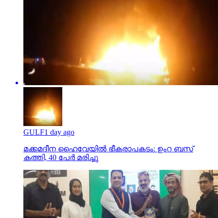
GULF
1 day ago
മക്കമദീന ഹൈവേയില്‍ ഭീകരാപകടം: ഉംറ ബസ്
കത്തി, 40 പേര്‍ മരിച്ചു