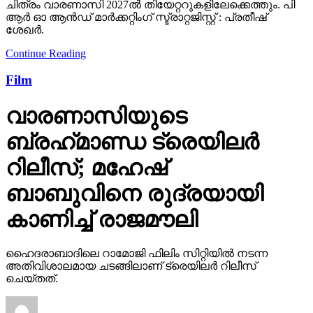
Film
വാരണാസിയുടെ
ബ്രഹ്‌മാണ്ഡ ട്രെയിലര്‍
റിലീസ്; മഹേഷ്
ബാബുവിനെ രുദ്രയായി
കാണിച്ച് രാജമൗലി
ഹൈദരാബാദിലെ റാമോജി ഫിലിം സിറ്റിയില്‍ നടന്ന
അതിവിശാലമായ ചടങ്ങിലാണ് ട്രെയിലര്‍ റിലീസ്
ചെയ്തത്.
Published
1 day ago