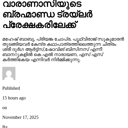
മഹേഷ് ബാബു, പ്രിയങ്ക ചോപ്ര, പൃഥ്വിരാജ് സുകുമാരൻ
തുടങ്ങിയവർ കേന്ദ്ര കഥാപാത്രത്തിലെത്തുന്ന ചിത്രം
ശ്രീ ദുർഗ ആർട്ട്സ്,ഷോവിങ് ബിസിനസ് എന്നീ
ബാനറുകളിൽ കെ എൽ നാരായണ, എസ് എസ്
കർത്തികേയ എന്നിവർ നിർമ്മിക്കുന്നു.
Published
15 hours ago
on
November 17, 2025
By
webdesk18