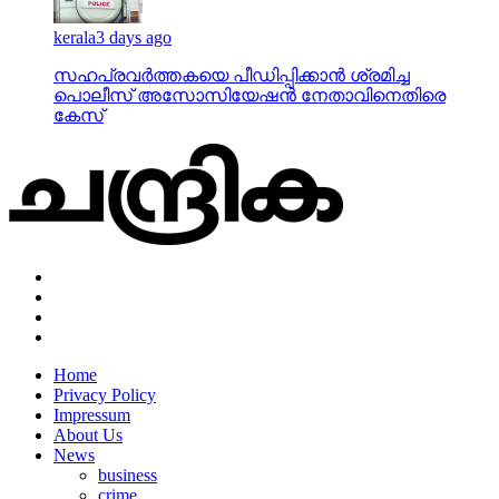
കേസ്
Home
Privacy Policy
Impressum
About Us
News
business
crime
gulf
india
kerala
local
nri