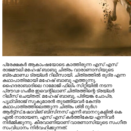
പ്രേക്ഷകർ ആകാംഷയോടെ കാത്തിരുന്ന എസ് എസ്
രാജമൗലി മഹേഷ് ബാബു ചിത്രം വാരാണാസിയുടെ
ബ്രഹ്മാണ്ഡ ട്രയ്ലർ റിലീസായി. ചിത്രത്തിൽ രുദ്ര എന്ന
കഥാപാത്രമായി മഹേഷ് ബാബു എത്തുന്നു.
ഹൈദരാബാദിലെ റാമോജി ഫിലിം സിറ്റിയിൽ നടന്ന
പ്രൗഢ ഗംഭീര ഇവെന്റിലാണ് ചിത്രത്തിന്റെ ട്രയ്ലർ
റിലീസ് ചെയ്തത്. മഹേഷ് ബാബു, പ്രിയങ്ക ചോപ്ര,
പൃഥ്വിരാജ് സുകുമാരൻ തുടങ്ങിയവർ കേന്ദ്ര
കഥാപാത്രത്തിലെത്തുന്ന ചിത്രം ശ്രീ ദുർഗ
ആർട്ട്സ്,ഷോവിങ് ബിസിനസ് എന്നീ ബാനറുകളിൽ കെ
എൽ നാരായണ, എസ് എസ് കർത്തികേയ എന്നിവർ
നിർമ്മിക്കുന്നു. കീരവാണിയാണ് വാരണാസിയുടെ സംഗീത
സംവിധാനം നിർവഹിക്കുന്നത്.
മണിക്കൂറുകൾക്കുള്ളിൽ അഞ്ചു മില്യണിൽപ്പരം
കാഴ്ചക്കാരുമായി ട്രയ്ലർ ലോകവ്യാപകമായി
ട്രെൻഡിങ്ങിൽ മുന്നിലാണ്.
പ്രേക്ഷകർക്ക് ദൃശ്യവിസ്മയം സമ്മാനിക്കുന്ന
വാരാണസിയുടെ ട്രയ്ലർ റാമോജി ഫിലിം സിറ്റിയിൽ