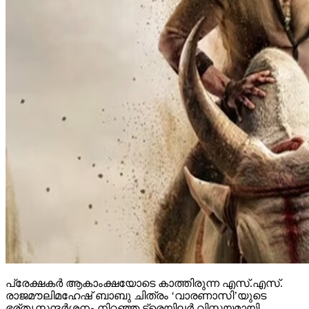
പ്രേക്ഷകര്‍ ആകാംക്ഷയോടെ കാത്തിരുന്ന എസ്.എസ്.
രാജമൗലിമഹേഷ് ബാബു ചിത്രം ‘വാരണാസി’യുടെ
ഭര്തൃസന്ദര്‍ശനം നിറഞ്ഞ ട്രെയിലര്‍ വിസ്മയമായി
പുറത്തുവന്നു. ഹൈദരാബാദിലെ റാമോജി ഫിലിം
സിറ്റിയില്‍ നടന്ന അതിവിശാലമായ ചടങ്ങിലാണ് ട്രെയിലര്‍
റിലീസ് ചെയ്തത്.
ചിത്രത്തില്‍ രുദ്ര എന്ന കഥാപാത്രമായി മഹേഷ് ബാബു