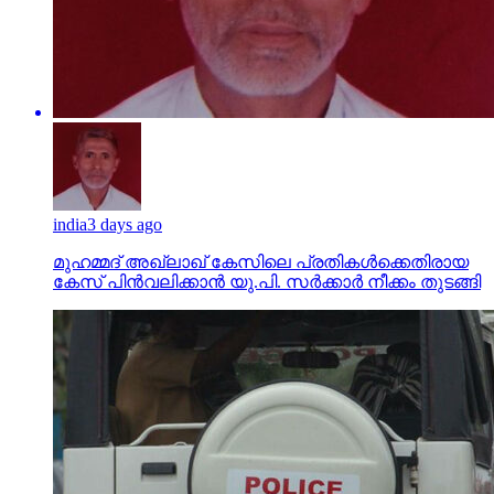
india
3 days ago
മുഹമ്മദ് അഖ്‌ലാഖ് കേസിലെ പ്രതികള്‍ക്കെതിരായ
കേസ് പിന്‍വലിക്കാന്‍ യു.പി. സര്‍ക്കാര്‍ നീക്കം തുടങ്ങി