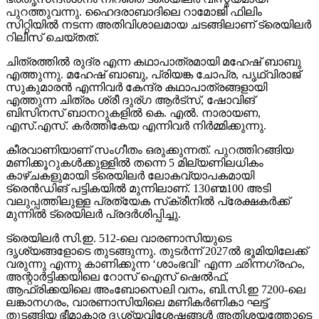
എത്തുന്നു. മഹേഷ് ബാബു, പ്രിയങ്ക ചോപ്ര, പൃഥ്വിരാജ്
സുകുമാരന്‍ എന്നിവര്‍ കേന്ദ്ര കഥാപാത്രങ്ങളായി
എത്തുന്ന ചിത്രം ശ്രീ ദുര്ഗ ആര്‍ട്‌സ്, ഷോവിങ്
ബിസിനസ് ബാനറുകളില്‍ കെ. എല്‍. നാരായണ,
എസ്.എസ്. കര്‍ത്തികേയ എന്നിവര്‍ നിര്‍മ്മിക്കുന്നു.
കീരവാണിയാണ് സംഗീതം ഒരുക്കുന്നത്. പുറത്തിറങ്ങിയ
മണിക്കൂറുകള്‍ക്കുള്ളില്‍ തന്നെ 5 മില്യണിലധികം
കാഴ്ചകളുമായി ട്രെയിലര്‍ ലോകവ്യാപകമായി
ട്രെന്‍ഡിങ് പട്ടികയില്‍ മുന്നിലാണ്. 130ണ്മ100 അടി
വലുപ്പത്തിലുള്ള പ്രത്യേക സ്‌ക്രീനില്‍ പ്രേക്ഷകര്‍ക്ക്
മുന്നില്‍ ട്രെയിലര്‍ പ്രദര്‍ശിപ്പിച്ചു.
ട്രെയിലര്‍ സി.ഇ. 512-ലെ വാരണാസിയുടെ
ദൃശ്യങ്ങളോടെ തുടങ്ങുന്നു. തുടര്‍ന്ന് 2027ല്‍ ഭൂമിയിലേക്ക്
വരുന്നു എന്നു കാണിക്കുന്ന ‘ശാംഭവി’ എന്ന ഛിന്നഗ്രഹം,
അന്റാര്‍ട്ടിക്കയിലെ റോസ് ഐസ് ഷെല്‍ഫ്,
ആഫ്രിക്കയിലെ അംബോസെലി വനം, ബി.സി.ഇ 7200-ലെ
ലങ്കാനഗരം, വാരണാസിയിലെ മണികര്‍ണികാ ഘട്ട്
തുടങ്ങിയ ഭീമാകാര ദൃശ്യവിശേഷങ്ങള്‍ അതിശയത്തോടെ
അവതരിപ്പിക്കുന്നു.
കയ്യില്‍ ത്രിശൂലം പിടിച്ച് കാളയുടെ പുറത്ത്
സവാരിയുമായി എത്തുന്ന രുദ്രയായി മഹേഷ്
ബാബുവിന്റെ എന്‍ട്രിയാണ് ട്രെയിലറിന്റെ ഹൈലൈറ്റ്.
അതേപോലെ, വേദിയിലേക്കും മഹേഷ് ബാബു കാളപ്പുറത്ത്