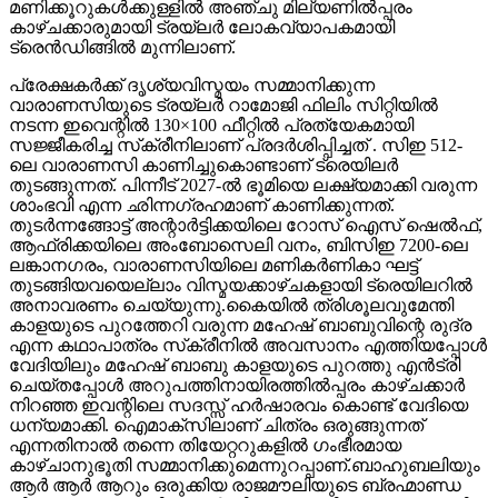
നടന്ന ഇവെന്റിൽ 130×100 ഫീറ്റിൽ പ്രത്യേകമായി
സജ്ജീകരിച്ച സ്‌ക്രീനിലാണ് പ്രദർശിപ്പിച്ചത് . സിഇ 512-
ലെ വാരാണസി കാണിച്ചുകൊണ്ടാണ് ട്രെയിലര്‍
തുടങ്ങുന്നത്. പിന്നീട് 2027-ല്‍ ഭൂമിയെ ലക്ഷ്യമാക്കി വരുന്ന
ശാംഭവി എന്ന ഛിന്നഗ്രഹമാണ് കാണിക്കുന്നത്.
തുടര്‍ന്നങ്ങോട്ട് അന്റാര്‍ട്ടിക്കയിലെ റോസ് ഐസ് ഷെല്‍ഫ്,
ആഫ്രിക്കയിലെ അംബോസെലി വനം, ബിസിഇ 7200-ലെ
ലങ്കാനഗരം, വാരാണസിയിലെ മണികര്‍ണികാ ഘട്ട്
തുടങ്ങിയവയെല്ലാം വിസ്മയക്കാഴ്ചകളായി ട്രെയിലറില്‍
അനാവരണം ചെയ്യുന്നു.കൈയില്‍ ത്രിശൂലവുമേന്തി
കാളയുടെ പുറത്തേറി വരുന്ന മഹേഷ് ബാബുവിന്റെ രുദ്ര
എന്ന കഥാപാത്രം സ്‌ക്രീനിൽ അവസാനം എത്തിയപ്പോൾ
വേദിയിലും മഹേഷ് ബാബു കാളയുടെ പുറത്തു എൻട്രി
ചെയ്തപ്പോൾ അറുപത്തിനായിരത്തിൽപ്പരം കാഴ്ചക്കാർ
നിറഞ്ഞ ഇവന്റിലെ സദസ്സ് ഹർഷാരവം കൊണ്ട് വേദിയെ
ധന്യമാക്കി. ഐമാക്‌സിലാണ് ചിത്രം ഒരുങ്ങുന്നത്
എന്നതിനാല്‍ തന്നെ തിയേറ്ററുകളില്‍ ഗംഭീരമായ
കാഴ്ചാനുഭൂതി സമ്മാനിക്കുമെന്നുറപ്പാണ്.ബാഹുബലിയും
ആർ ആർ ആറും ഒരുക്കിയ രാജമൗലിയുടെ ബ്രഹ്മാണ്ഡ
ചിത്രം വാരണാസി 2027ൽ തിയേറ്ററുകളിലേക്കെത്തും. പി
ആർ ഓ ആൻഡ് മാർക്കറ്റിംഗ് സ്ട്രാറ്റജിസ്റ്റ് : പ്രതീഷ്
ശേഖർ.
Continue Reading