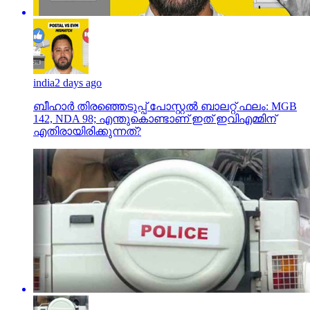
india
2 days ago
ബീഹാർ തിരഞ്ഞെടുപ്പ് പോസ്റ്റൽ ബാലറ്റ് ഫലം: MGB
142, NDA 98; എന്തുകൊണ്ടാണ് ഇത് ഇവിഎമ്മിന്
എതിരായിരിക്കുന്നത്?
kerala
3 days ago
സഹപ്രവര്‍ത്തകയെ പീഡിപ്പിക്കാന്‍ ശ്രമിച്ച
പൊലീസ് അസോസിയേഷന്‍ നേതാവിനെതിരെ