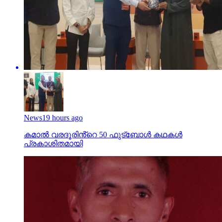
News
19 hours ago
കമാൽ വരദൂരിൻ്റെ 50 ഫുട്ബോൾ കഥകൾ
പ്രകാശിതമായി