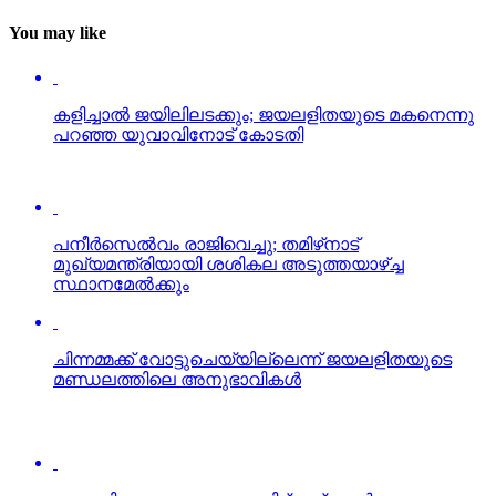
You may like
കളിച്ചാല്‍ ജയിലിലടക്കും; ജയലളിതയുടെ മകനെന്നു
പറഞ്ഞ യുവാവിനോട് കോടതി
പനീര്‍സെല്‍വം രാജിവെച്ചു; തമിഴ്‌നാട്
മുഖ്യമന്ത്രിയായി ശശികല അടുത്തയാഴ്ച്ച
സ്ഥാനമേല്‍ക്കും
ചിന്നമ്മക്ക് വോട്ടുചെയ്യില്ലെന്ന് ജയലളിതയുടെ
മണ്ഡലത്തിലെ അനുഭാവികള്‍
ജയലളിതയുടെ മരണം; തമിഴ്‌നാട് ഗവര്‍ണറുടെ
റിപ്പോര്‍ട്ട് പുറത്ത്