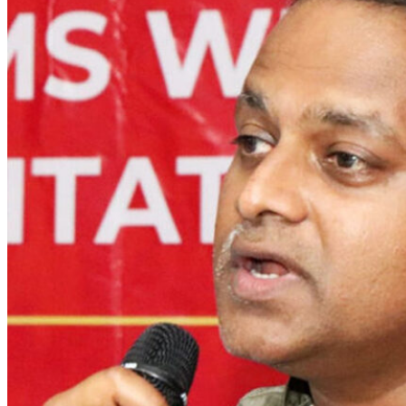
സമഗ്ര വോട്ടര്‍പട്ടിക പരിഷ്‌കരണത്തിനെതിരെ അഡ്വ.
ഹാരിസ് ബീരാന്‍ എം.പി. കേരളത്തില്‍ ഇപ്പോള്‍ ഒരു