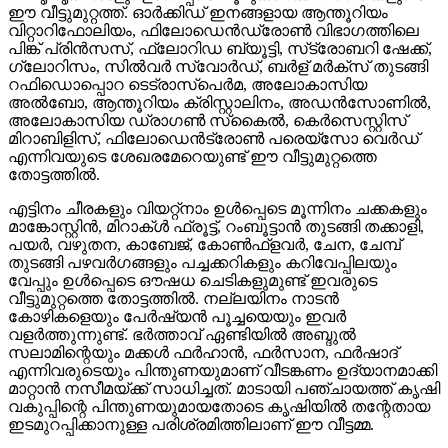
ഈ വീട്ടുമുറ്റത്ത്. ഓര്‍ക്കിഡ് ഇനങ്ങളായ ആന്തൂറിയം
വിറ്റാറിഫോലിയം, ഫിലോഡെന്‍ഡ്രോണ്‍ വിഭാഗത്തിലെ
പിങ്ക് പ്രിന്‍സസ്, ഫ്‌ലോറിഡ ബ്യൂട്ടി, സ്‌ട്രോബറി ഷേക്ക്,
ഗ്ലോറിസം, സില്‍വര്‍ സ്വോര്‍ഡ്, ബര്‍ള് മര്‍ക്‌സ് തുടങ്ങി
റഫിഡൊപ്പൊറ ടെട്രാസ്‌പെര്‍മ, അലോകാസിയ
അല്‍ബോ, ആന്തൂറിയം ക്രിസ്റ്റാലിനം, അഡന്‍സോണില്‍,
അലോകാസിയ ഡ്രാഗണ്‍ സ്‌കൈല്‍, കെര്‍സെസ്റ്റിസ്
മിറാബിളിസ്, ഫിലോഡെന്‍ട്രോണ്‍ പരെയ്‌സോ വെര്‍ഡ്
എന്നിവയുടെ ശേഖരമേറെയുണ്ട് ഈ വീട്ടുമുറ്റത്തെ
തോട്ടത്തില്‍.
എട്ടിനം ചീരകളും വിയറ്റ്‌നാം ഉള്‍പ്പെടെ മൂന്നിനം ചക്കകളും
മാങ്കോസ്റ്റിന്‍, മിറാക്ള്‍ ഫ്രൂട്ട്, റംബൂട്ടാന്‍ തുടങ്ങി തക്കാളി,
പയര്‍, വഴുതന, കാബേജ്, കോണ്‍ഫ്‌ളവര്‍, ചേന, ചേമ്പ്
തുടങ്ങി പഴവര്‍ഗങ്ങളും പച്ചക്കറികളും കറിവേപ്പിലയും
വേപ്പും ഉള്‍പ്പെടെ ഔഷധ ചെടികളുമുണ്ട് ഇവരുടെ
വീട്ടുമുറ്റത്തെ തോട്ടത്തില്‍. നല്ലയിനം നാടന്‍
കോഴികളെയും പേര്‍ഷ്യന്‍ പൂച്ചയെയും ഇവര്‍
വളര്‍ത്തുന്നുണ്ട്. ഭര്‍ത്താവ് ഏണ്ടിയില്‍ അബ്ദുല്‍
സലാമിന്റെയും മക്കള്‍ ഫര്‍ഹാന്‍, ഫര്‍സാന, ഫര്‍ഷാദ്
എന്നിവരുടെയും പിന്തുണയുമാണ് വീടങ്കണം ഉദ്യാനമാക്കി
മാറ്റാന്‍ നസീമയ്ക്ക് സാധിച്ചത്. മാടായി പഞ്ചായത്ത് കൃഷി
വകുപ്പിന്റെ പിന്തുണയുമായതോടെ കൃഷിയില്‍ തന്റേതായ
ഇടമുറപ്പിക്കാനുള്ള പരിശ്രമിത്തിലാണ് ഈ വീട്ടമ്മ.