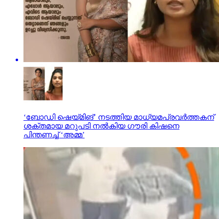
‘ബോഡി ഷെയ്മിങ്’ നടത്തിയ മാധ്യമപ്രവർത്തകന്
ശക്തമായ മറുപടി നൽകിയ ഗൗരി കിഷനെ
പിന്തണച്ച് ‘അമ്മ’