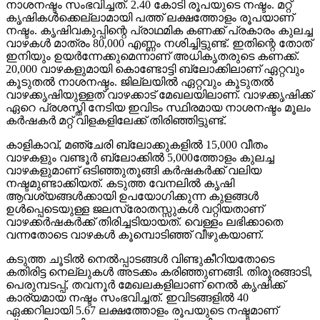
നാശനഷ്ടം സംഭവിച്ചത്. 2.40 കോടി രൂപയുടെ നഷ്ടം. മറ്റ്
കൃഷികൾക്കെല്ലാമായി പത്ത് ലക്ഷത്തോളം രൂപയാണ്
നഷ്ടം. കൃഷിവകുപ്പിന്റെ പ്രാഥമിക കണക്ക് പ്രകാരം കുലച്ച
വാഴകൾ മാത്രം 80,000 എണ്ണം നശിച്ചിട്ടുണ്ട്. ഇതിന്റെ തോത്
ഇനിയും ഉയർന്നേക്കുമെന്നാണ് അധികൃതരുടെ കണക്ക്.
20,000 വാഴകളുമായി കൊണ്ടോട്ടി ബ്ലോക്കിലാണ് ഏറ്റവും
കൂടുതൽ നാശനഷ്ടം. ജില്ലയിൽ ഏറ്റവും കൂടുതൽ
വാഴക്കൃഷിയുള്ളത് വാഴക്കാട് മേഖലയിലാണ്. വാഴക്കൃഷിക്ക്
ഏറെ പ്രശസ്തി നേടിയ ഇവിടം സ്ഥിരമായ നാശനഷ്ടം മൂലം
കർഷകർ മറ്റ് വിളകളിലേക്ക് തിരിഞ്ഞിട്ടുണ്ട്.
കാളികാവ്, മഞ്ചേരി ബ്ലോക്കുകളിൽ 15,000 വീതം
വാഴകളും വണ്ടൂർ ബ്ലോക്കിൽ 5,000ത്തോളം കുലച്ച
വാഴകളുമാണ് ഒടിഞ്ഞുതൂങ്ങി കർഷകർക്ക് വലിയ
നഷ്ടമുണ്ടാക്കിയത്. കടുത്ത വേനലിൽ കൃഷി
ആവശ്യങ്ങൾക്കായി ഉപയോഗിക്കുന്ന കുളങ്ങൾ
ഉൾപ്പെടെയുള്ള ജലസ്രോതസ്സുകൾ വറ്റിയതാണ്
വാഴക്കർഷകർക്ക് തിരിച്ചടിയായത്. വെള്ളം ലഭിക്കാതെ
വന്നതോടെ വാഴകൾ കൂമ്പൊടിഞ്ഞ് വീഴുകയാണ്.
കടുത്ത ചൂടിൽ നെൽപ്പാടങ്ങൾ വിണ്ടുകീറിയതോടെ
കതിരിട്ട നെല്ലുകൾ അടക്കം കരിഞ്ഞുണങ്ങി. തിരൂരങ്ങാടി,
പെരുമ്പടപ്പ്, തവനൂർ മേഖലകളിലാണ് നെൽ കൃഷിക്ക്
കാര്യമായ നഷ്ടം സംഭവിച്ചത്. ഇവിടങ്ങളിൽ 40
ഏക്കറിലായി 5.67 ലക്ഷത്തോളം രൂപയുടെ നഷ്ടമാണ്