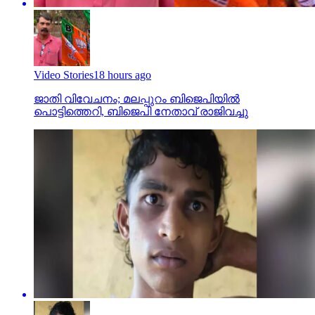
Video Stories
18 hours ago
ജാതി വിവേചനം; മലപ്പുറം ബിജെപിയില്‍
പൊട്ടിത്തെറി, ബിജെപി നേതാവ് രാജിവച്ചു