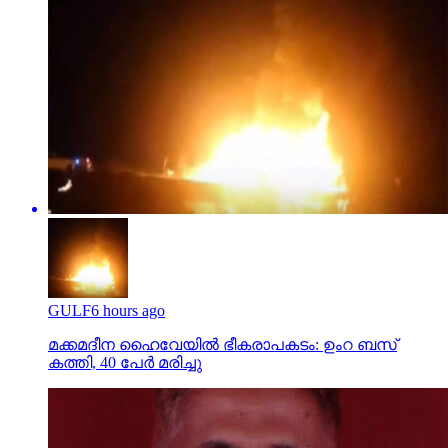
GULF
6 hours ago
മക്കമദീന ഹൈവേയില്‍ ഭീകരാപകടം: ഉംറ ബസ്
കത്തി, 40 പേര്‍ മരിച്ചു