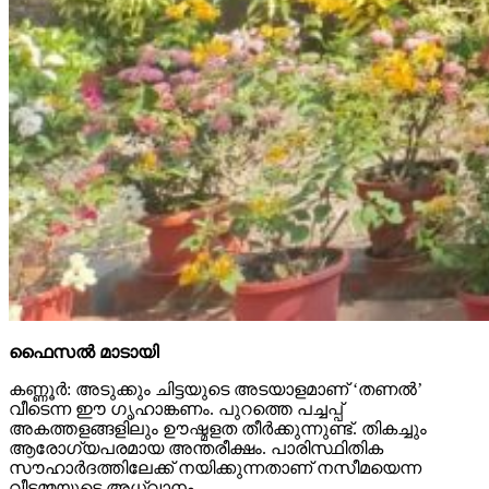
ഫൈസല്‍ മാടായി
കണ്ണൂര്‍: അടുക്കും ചിട്ടയുടെ അടയാളമാണ് ‘തണല്‍’
വീടെന്ന ഈ ഗൃഹാങ്കണം. പുറത്തെ പച്ചപ്പ്
അകത്തളങ്ങളിലും ഊഷ്മളത തീര്‍ക്കുന്നുണ്ട്. തികച്ചും
ആരോഗ്യപരമായ അന്തരീക്ഷം. പാരിസ്ഥിതിക
സൗഹാര്‍ദത്തിലേക്ക് നയിക്കുന്നതാണ് നസീമയെന്ന
വീട്ടമ്മയുടെ അധ്വാനം.