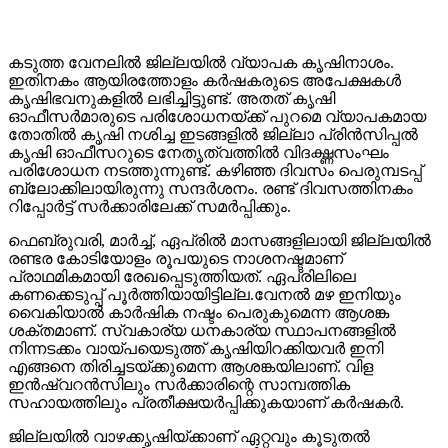
കടുത്ത വേനലിൽ ജില്ലയിൽ വ്യാപക കൃഷിനാശം.
ഇതിനകം ആയിരത്തോളം കർഷകരുടെ അപേക്ഷകൾ
കൃഷിഭവനുകളിൽ ലഭിച്ചിട്ടുണ്ട്. അതത് കൃഷി
ഓഫീസർമാരുടെ പരിശോധനയ്ക്ക് പുറമെ വ്യാപകമായ
തോതിൽ കൃഷി നശിച്ച ഇടങ്ങളിൽ ജില്ലാ പ്രിൻസിപ്പൽ
കൃഷി ഓഫീസറുടെ നേതൃത്വത്തിൽ വിദഗ്ദ്ധസംഘം
പരിശോധന നടത്തുന്നുണ്ട്. കഴിഞ്ഞ ദിവസം പെരുമ്പടപ്പ്
ബ്ലോക്കിലായിരുന്നു സന്ദർശനം. രണ്ട് ദിവസത്തിനകം
റിപ്പോർട്ട് സർക്കാരിലേക്ക് സമർപ്പിക്കും.
ഫെബ്രുവരി, മാർച്ച്, ഏപ്രിൽ മാസങ്ങളിലായി ജില്ലയിൽ
രണ്ടര കോടിയോളം രൂപയുടെ നാശനഷ്ടമാണ്
പ്രാഥമികമായി രേഖപ്പെടുത്തിയത്. ഏപ്രിലിലെ
കണക്കെടുപ്പ് പൂർത്തിയായിട്ടില്ല.വേനൽ മഴ ഇനിയും
വൈകിയാൽ കാർഷിക നഷ്ടം പെരുകുമെന്ന ആശങ്ക
ശക്തമാണ്. സ്വകാര്യ ധനകാര്യ സ്ഥാപനങ്ങളിൽ
നിന്നടക്കം വായ്പയെടുത്ത് കൃഷിയിറക്കിയവർ ഇനി
എങ്ങനെ തിരിച്ചടയ്ക്കുമെന്ന ആശങ്കയിലാണ്. വിള
ഇൻഷ്വറൻസിലും സർക്കാരിന്റെ സാമ്പത്തിക
സഹായത്തിലും പ്രതീക്ഷയർപ്പിക്കുകയാണ് കർഷകർ.
ജില്ലയിൽ വാഴക്കൃഷിയ്ക്കാണ് ഏറ്റവും കൂടുതൽ