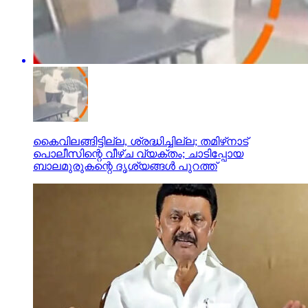
കൈവിലങ്ങിട്ടില്ല, ശ്രദ്ധിച്ചില്ല; തമിഴ്‌നാട്
പൊലീസിന്റെ വീഴ്ച വ്യക്തം; ചാടിപ്പോയ
ബാലമുരുകന്റെ ദൃശ്യങ്ങള്‍ പുറത്ത്