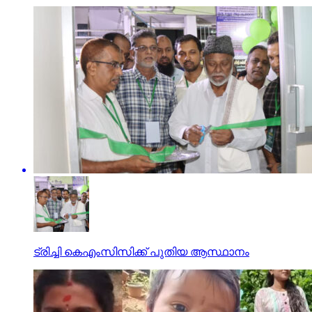
ട്രിച്ചി കെഎംസിസിക്ക് പുതിയ ആസ്ഥാനം