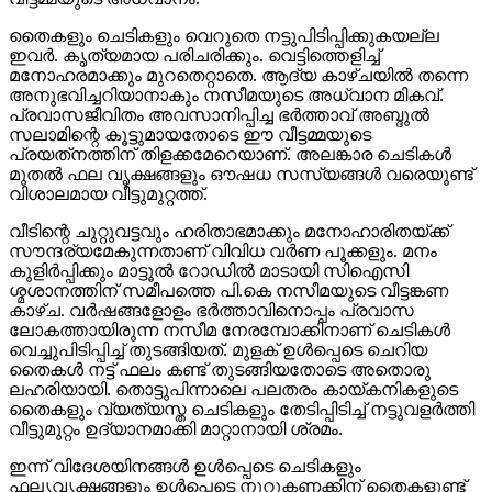
തൈകളും ചെടികളും വെറുതെ നട്ടുപിടിപ്പിക്കുകയല്ല
ഇവര്‍. കൃത്യമായ പരിചരിക്കും. വെട്ടിത്തെളിച്ച്
മനോഹരമാക്കും മുറതെറ്റാതെ. ആദ്യ കാഴ്ചയില്‍ തന്നെ
അനുഭവിച്ചറിയാനാകും നസീമയുടെ അധ്വാന മികവ്.
പ്രവാസജീവിതം അവസാനിപ്പിച്ച ഭര്‍ത്താവ് അബ്ദുല്‍
സലാമിന്റെ കൂട്ടുമായതോടെ ഈ വീട്ടമ്മയുടെ
പ്രയത്‌നത്തിന് തിളക്കമേറെയാണ്. അലങ്കാര ചെടികള്‍
മുതല്‍ ഫല വൃക്ഷങ്ങളും ഔഷധ സസ്യങ്ങള്‍ വരെയുണ്ട്
വിശാലമായ വീട്ടുമുറ്റത്ത്.
വീടിന്റെ ചുറ്റുവട്ടവും ഹരിതാഭമാക്കും മനോഹാരിതയ്ക്ക്
സൗന്ദര്യമേകുന്നതാണ് വിവിധ വര്‍ണ പൂക്കളും. മനം
കുളിര്‍പ്പിക്കും മാട്ടൂല്‍ റോഡില്‍ മാടായി സിഐസി
ശ്മശാനത്തിന് സമീപത്തെ പി.കെ നസീമയുടെ വീട്ടങ്കണ
കാഴ്ച. വര്‍ഷങ്ങളോളം ഭര്‍ത്താവിനൊപ്പം പ്രവാസ
ലോകത്തായിരുന്ന നസീമ നേരമ്പോക്കിനാണ് ചെടികള്‍
വെച്ചുപിടിപ്പിച്ച് തുടങ്ങിയത്. മുളക് ഉള്‍പ്പെടെ ചെറിയ
തൈകള്‍ നട്ട് ഫലം കണ്ട് തുടങ്ങിയതോടെ അതൊരു
ലഹരിയായി. തൊട്ടുപിന്നാലെ പലതരം കായ്കനികളുടെ
തൈകളും വ്യത്യസ്ത ചെടികളും തേടിപ്പിടിച്ച് നട്ടുവളര്‍ത്തി
വീട്ടുമുറ്റം ഉദ്യാനമാക്കി മാറ്റാനായി ശ്രമം.
ഇന്ന് വിദേശയിനങ്ങള്‍ ഉള്‍പ്പെടെ ചെടികളും
ഫലൃവൃക്ഷങ്ങളും ഉള്‍പ്പെടെ നൂറുകണക്കിന് തൈകളുണ്ട്