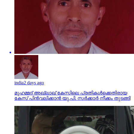
india
2 days ago
മുഹമ്മദ് അഖ്‌ലാഖ് കേസിലെ പ്രതികള്‍ക്കെതിരായ
കേസ് പിന്‍വലിക്കാന്‍ യു.പി. സര്‍ക്കാര്‍ നീക്കം തുടങ്ങി