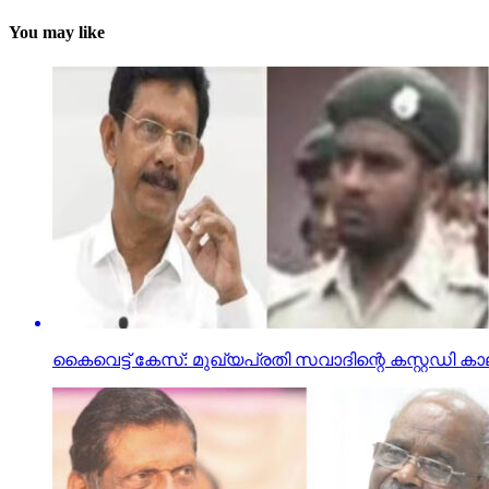
You may like
കൈവെട്ട് കേസ്: മുഖ്യപ്രതി സവാദിന്റെ കസ്റ്റഡി 