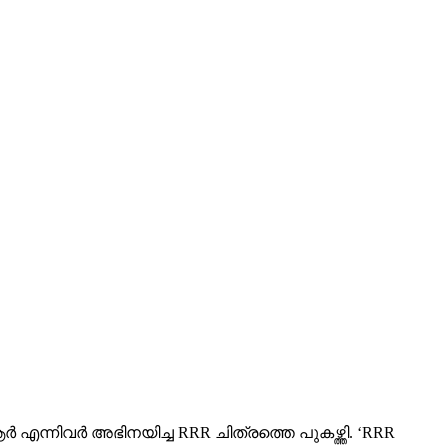
്നിവര്‍ അഭിനയിച്ച RRR ചിത്രത്തെ പുകഴ്ത്തി. ‘RRR