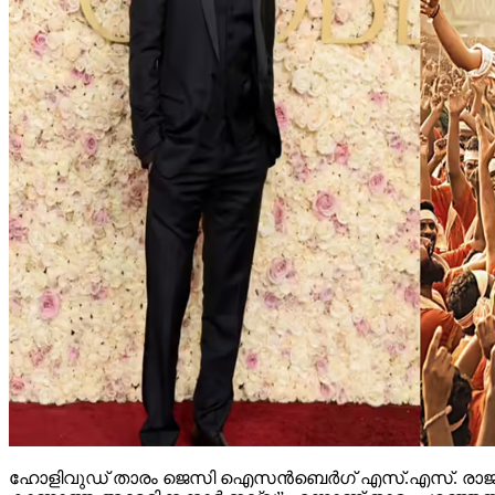
ഹോളിവുഡ് താരം ജെസി ഐസന്‍ബെര്‍ഗ് എസ്.എസ്. രാജമൗലിയുട
കാണാത്ത അമേരിക്കക്കാര്‍ ഇല്ല” എന്നാണ് താരം പറഞ്ഞത്