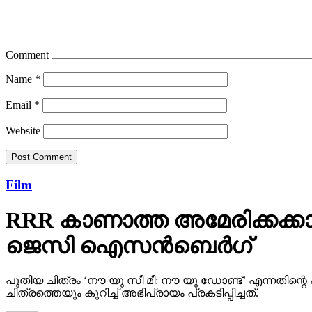
Comment
Name
*
Email
*
Website
Film
RRR കാണാത്ത അമേരിക്കക്കാ
ജെസി ഐസന്‍ബെര്‍ഗ്
പുതിയ ചിത്രം ‘നൗ യു സീ മീ: നൗ യു ഡോണ്ട്’ എന്നതി
ചിത്രത്തെയും കുറിച്ച് അഭിപ്രായം പ്രകടിപ്പിച്ചത്.