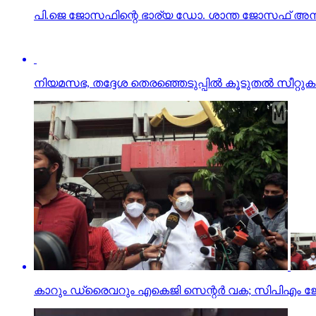
പി.ജെ ജോസഫിന്റെ ഭാര്യ ഡോ. ശാന്ത ജോസഫ് അന്തര
നിയമസഭ, തദ്ദേശ തെരഞ്ഞെടുപ്പില്‍ കൂടുതല്‍ സീറ്റു
കാറും ഡ്രൈവറും എകെജി സെന്റര്‍ വക; സിപിഎം 