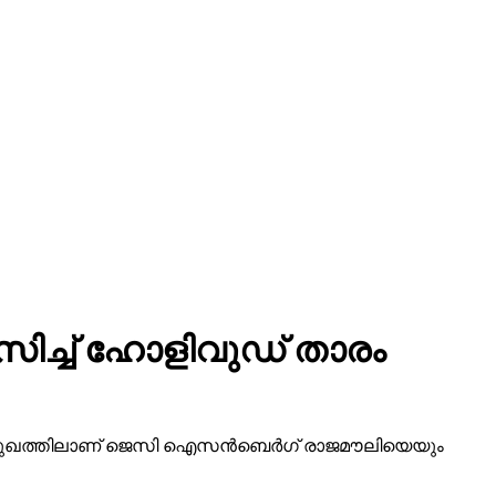
സിച്ച് ഹോളിവുഡ് താരം
ിമുഖത്തിലാണ് ജെസി ഐസന്‍ബെര്‍ഗ് രാജമൗലിയെയും