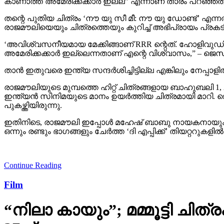
തന്റെ പുതിയ ചിത്രം ‘നൗ യു സീ മീ: നൗ യു ഡോണ്ട്’ 
രാജമൗലിയെയും ചിത്രത്തെയും കുറിച്ച് അഭിപ്രായം പ്രകടിപ്പ
‘അവിശ്വസനീയമായ മേക്കിങ്ങാണ് RRR ന്റെത്. ഹോളിവ
അമേരിക്കക്കാര്‍ ഇല്ലെന്നതാണ് എന്റെ വിശ്വാസം,” – ജ
താന്‍ ഇതുവരെ ഇന്ത്യ സന്ദര്‍ശിച്ചിട്ടില്ല എങ്കിലും നേപ്പാളില
രാജമൗലിയുടെ മുമ്പത്തെ ഹിറ്റ് ചിത്രങ്ങളായ ബാഹുബലി 1,
ഇന്ത്യന്‍ സിനിമയുടെ മാനം ഉയര്‍ത്തിയ ചിത്രമായി മാറി. ജ
പുകഴ്ത്തിയിരുന്നു.
ഇതിനിടെ, രാജമൗലി ഇപ്പോള്‍ മഹേഷ് ബാബു നായകനായും പ
ഒന്നും രണ്ടും ഭാഗങ്ങളും ചേര്‍ത്ത ‘ദി എപ്പിക്ക്’ തിയറ്ററുക
Continue Reading
Film
“നിലാ കായും”; മമ്മൂട്ടി ചി
27ന്…