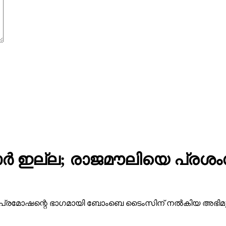
ര്‍ ഇല്ല; രാജമൗലിയെ പ്രശം
ന്റെ പ്രമോഷന്റെ ഭാഗമായി ബോംബെ ടൈംസിന് നല്‍കിയ അഭ