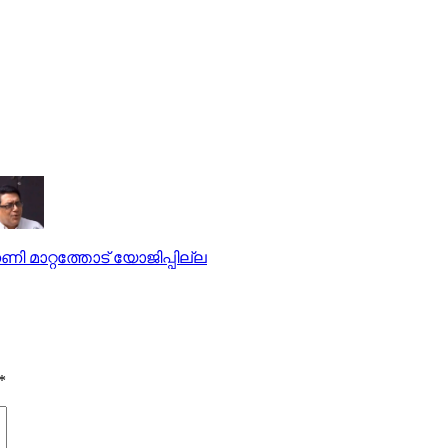
ി മാറ്റത്തോട് യോജിപ്പില്ല
*