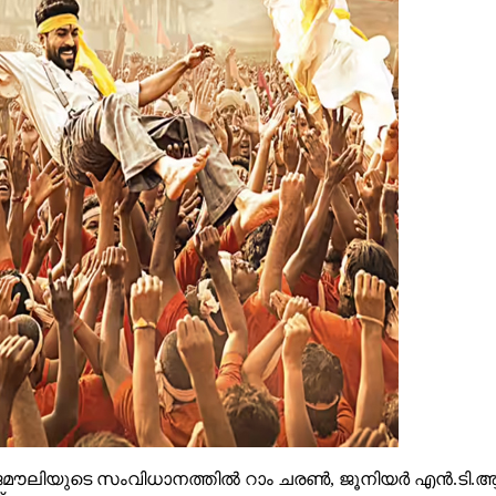
െ സംവിധാനത്തില്‍ റാം ചരണ്‍, ജൂനിയര്‍ എന്‍.ടി.ആര്‍ എന
.