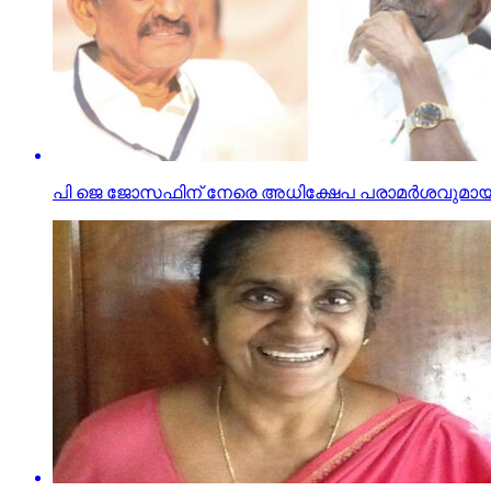
പി ജെ ജോസഫിന് നേരെ അധിക്ഷേപ പരാമര്‍ശവുമായ