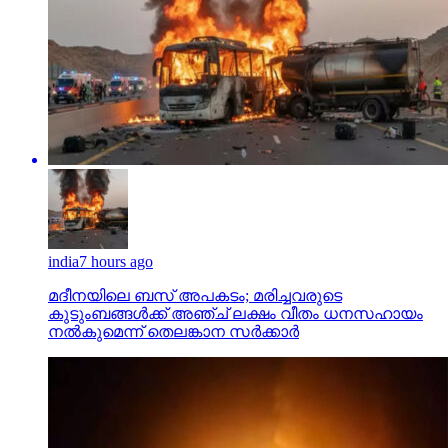
india
7 hours ago
മദീനയിലെ ബസ് അപകടം; മരിച്ചവരുടെ
കുടുംബങ്ങള്‍ക്ക് അഞ്ച് ലക്ഷം വീതം ധനസഹായം
നല്‍കുമെന്ന് തെലങ്കാന സര്‍ക്കാര്‍