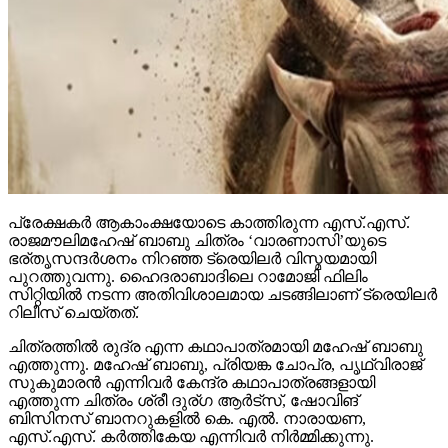
പ്രേക്ഷകര്‍ ആകാംക്ഷയോടെ കാത്തിരുന്ന എസ്.എസ്.
രാജമൗലിമഹേഷ് ബാബു ചിത്രം ‘വാരണാസി’യുടെ
ഭര്തൃസന്ദര്‍ശനം നിറഞ്ഞ ട്രെയിലര്‍ വിസ്മയമായി
പുറത്തുവന്നു. ഹൈദരാബാദിലെ റാമോജി ഫിലിം
സിറ്റിയില്‍ നടന്ന അതിവിശാലമായ ചടങ്ങിലാണ് ട്രെയിലര്‍
റിലീസ് ചെയ്തത്.
ചിത്രത്തില്‍ രുദ്ര എന്ന കഥാപാത്രമായി മഹേഷ് ബാബു
എത്തുന്നു. മഹേഷ് ബാബു, പ്രിയങ്ക ചോപ്ര, പൃഥ്വിരാജ്
സുകുമാരന്‍ എന്നിവര്‍ കേന്ദ്ര കഥാപാത്രങ്ങളായി
എത്തുന്ന ചിത്രം ശ്രീ ദുര്ഗ ആര്‍ട്‌സ്, ഷോവിങ്
ബിസിനസ് ബാനറുകളില്‍ കെ. എല്‍. നാരായണ,
എസ്.എസ്. കര്‍ത്തികേയ എന്നിവര്‍ നിര്‍മ്മിക്കുന്നു.