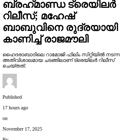
ബ്രഹ്‌മാണ്ഡ ട്രെയിലര്‍
റിലീസ്; മഹേഷ്
ബാബുവിനെ രുദ്രയായി
കാണിച്ച് രാജമൗലി
ഹൈദരാബാദിലെ റാമോജി ഫിലിം സിറ്റിയില്‍ നടന്ന
അതിവിശാലമായ ചടങ്ങിലാണ് ട്രെയിലര്‍ റിലീസ്
ചെയ്തത്.
Published
17 hours ago
on
November 17, 2025
By