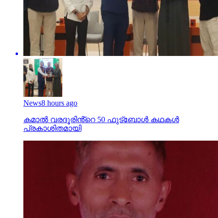
News
8 hours ago
കമാൽ വരദൂരിൻ്റെ 50 ഫുട്ബോൾ കഥകൾ
പ്രകാശിതമായി