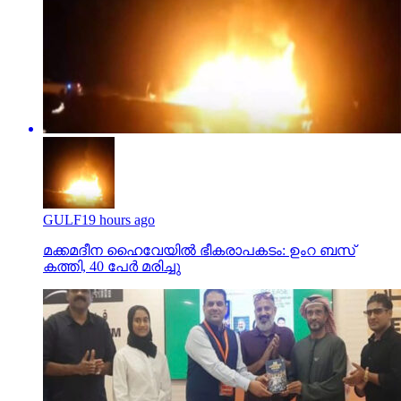
GULF
19 hours ago
മക്കമദീന ഹൈവേയില്‍ ഭീകരാപകടം: ഉംറ ബസ്
കത്തി, 40 പേര്‍ മരിച്ചു