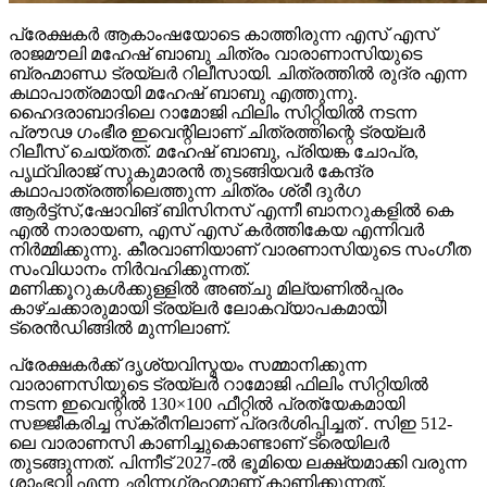
പ്രേക്ഷകർ ആകാംഷയോടെ കാത്തിരുന്ന എസ് എസ്
രാജമൗലി മഹേഷ് ബാബു ചിത്രം വാരാണാസിയുടെ
ബ്രഹ്മാണ്ഡ ട്രയ്ലർ റിലീസായി. ചിത്രത്തിൽ രുദ്ര എന്ന
കഥാപാത്രമായി മഹേഷ് ബാബു എത്തുന്നു.
ഹൈദരാബാദിലെ റാമോജി ഫിലിം സിറ്റിയിൽ നടന്ന
പ്രൗഢ ഗംഭീര ഇവെന്റിലാണ് ചിത്രത്തിന്റെ ട്രയ്ലർ
റിലീസ് ചെയ്തത്. മഹേഷ് ബാബു, പ്രിയങ്ക ചോപ്ര,
പൃഥ്വിരാജ് സുകുമാരൻ തുടങ്ങിയവർ കേന്ദ്ര
കഥാപാത്രത്തിലെത്തുന്ന ചിത്രം ശ്രീ ദുർഗ
ആർട്ട്സ്,ഷോവിങ് ബിസിനസ് എന്നീ ബാനറുകളിൽ കെ
എൽ നാരായണ, എസ് എസ് കർത്തികേയ എന്നിവർ
നിർമ്മിക്കുന്നു. കീരവാണിയാണ് വാരണാസിയുടെ സംഗീത
സംവിധാനം നിർവഹിക്കുന്നത്.
മണിക്കൂറുകൾക്കുള്ളിൽ അഞ്ചു മില്യണിൽപ്പരം
കാഴ്ചക്കാരുമായി ട്രയ്ലർ ലോകവ്യാപകമായി
ട്രെൻഡിങ്ങിൽ മുന്നിലാണ്.
പ്രേക്ഷകർക്ക് ദൃശ്യവിസ്മയം സമ്മാനിക്കുന്ന
വാരാണസിയുടെ ട്രയ്ലർ റാമോജി ഫിലിം സിറ്റിയിൽ
നടന്ന ഇവെന്റിൽ 130×100 ഫീറ്റിൽ പ്രത്യേകമായി
സജ്ജീകരിച്ച സ്‌ക്രീനിലാണ് പ്രദർശിപ്പിച്ചത് . സിഇ 512-
ലെ വാരാണസി കാണിച്ചുകൊണ്ടാണ് ട്രെയിലര്‍
തുടങ്ങുന്നത്. പിന്നീട് 2027-ല്‍ ഭൂമിയെ ലക്ഷ്യമാക്കി വരുന്ന
ശാംഭവി എന്ന ഛിന്നഗ്രഹമാണ് കാണിക്കുന്നത്.