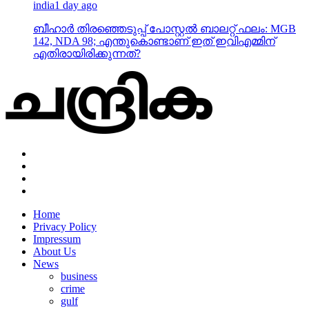
india
1 day ago
ബീഹാർ തിരഞ്ഞെടുപ്പ് പോസ്റ്റൽ ബാലറ്റ് ഫലം: MGB
142, NDA 98; എന്തുകൊണ്ടാണ് ഇത് ഇവിഎമ്മിന്
എതിരായിരിക്കുന്നത്?
Home
Privacy Policy
Impressum
About Us
News
business
crime
gulf