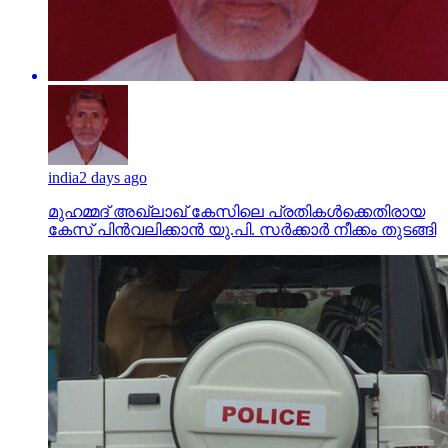
india
2 days ago
മുഹമ്മദ് അഖ്‌ലാഖ് കേസിലെ പ്രതികള്‍ക്കെതിരായ
കേസ് പിന്‍വലിക്കാന്‍ യു.പി. സര്‍ക്കാര്‍ നീക്കം തുടങ്ങി