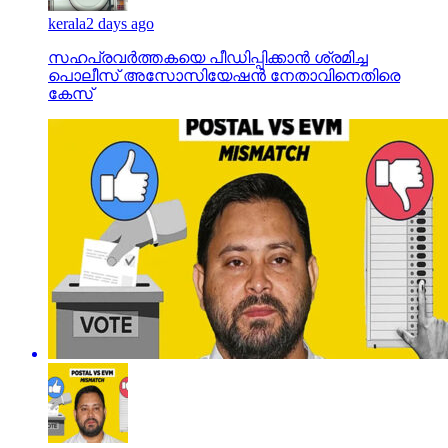
kerala
2 days ago
സഹപ്രവര്‍ത്തകയെ പീഡിപ്പിക്കാന്‍ ശ്രമിച്ച
പൊലീസ് അസോസിയേഷന്‍ നേതാവിനെതിരെ
കേസ്