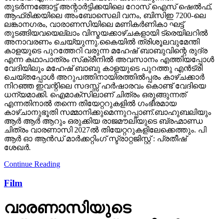
തുടര്‍ന്നങ്ങോട്ട് അന്റാര്‍ട്ടിക്കയിലെ റോസ് ഐസ് ഷെല്‍ഫ്,
ആഫ്രിക്കയിലെ അംബോസെലി വനം, ബിസിഇ 7200-ലെ
ലങ്കാനഗരം, വാരാണസിയിലെ മണികര്‍ണികാ ഘട്ട്
തുടങ്ങിയവയെല്ലാം വിസ്മയക്കാഴ്ചകളായി ട്രെയിലറില്‍
അനാവരണം ചെയ്യുന്നു.കൈയില്‍ ത്രിശൂലവുമേന്തി
കാളയുടെ പുറത്തേറി വരുന്ന മഹേഷ് ബാബുവിന്റെ രുദ്ര
എന്ന കഥാപാത്രം സ്‌ക്രീനിൽ അവസാനം എത്തിയപ്പോൾ
വേദിയിലും മഹേഷ് ബാബു കാളയുടെ പുറത്തു എൻട്രി
ചെയ്തപ്പോൾ അറുപത്തിനായിരത്തിൽപ്പരം കാഴ്ചക്കാർ
നിറഞ്ഞ ഇവന്റിലെ സദസ്സ് ഹർഷാരവം കൊണ്ട് വേദിയെ
ധന്യമാക്കി. ഐമാക്‌സിലാണ് ചിത്രം ഒരുങ്ങുന്നത്
എന്നതിനാല്‍ തന്നെ തിയേറ്ററുകളില്‍ ഗംഭീരമായ
കാഴ്ചാനുഭൂതി സമ്മാനിക്കുമെന്നുറപ്പാണ്.ബാഹുബലിയും
ആർ ആർ ആറും ഒരുക്കിയ രാജമൗലിയുടെ ബ്രഹ്മാണ്ഡ
ചിത്രം വാരണാസി 2027ൽ തിയേറ്ററുകളിലേക്കെത്തും. പി
ആർ ഓ ആൻഡ് മാർക്കറ്റിംഗ് സ്ട്രാറ്റജിസ്റ്റ് : പ്രതീഷ്
ശേഖർ.
Continue Reading
Film
വാരണാസിയുടെ