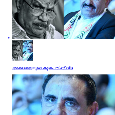
അക്ഷരങ്ങളുടെ കുലപതിക്ക് വിട