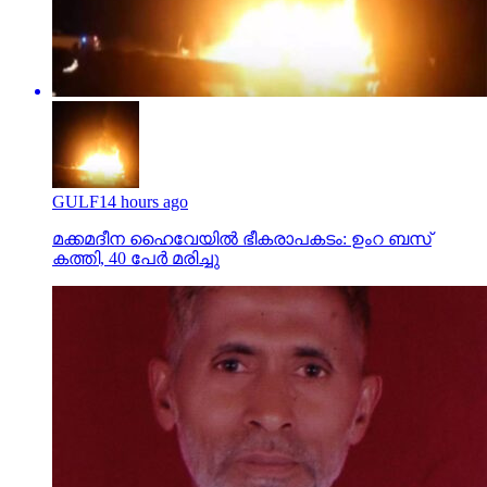
GULF
14 hours ago
മക്കമദീന ഹൈവേയില്‍ ഭീകരാപകടം: ഉംറ ബസ്
കത്തി, 40 പേര്‍ മരിച്ചു