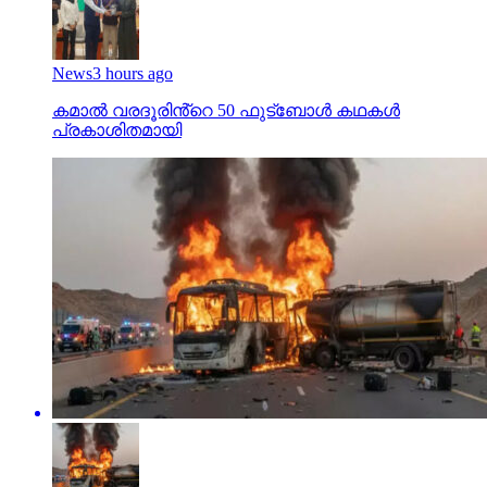
News
3 hours ago
കമാൽ വരദൂരിൻ്റെ 50 ഫുട്ബോൾ കഥകൾ
പ്രകാശിതമായി