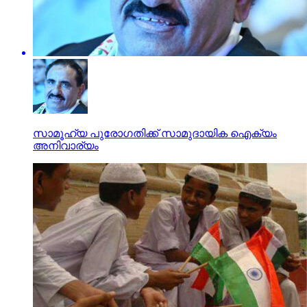
സാമൂഹ്യ പുരോഗതിക്ക് സാമുദായിക ഐക്യം
അനിവാര്യം