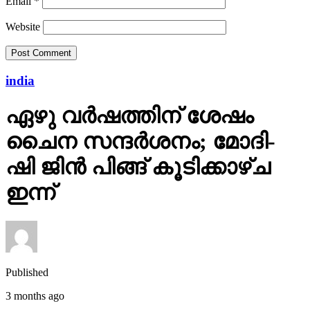
Email
*
Website
india
ഏഴു വർഷത്തിന് ശേഷം
ചൈന സന്ദർശനം; മോദി-
ഷി ജിൻ പിങ്ങ് കൂടിക്കാഴ്ച
ഇന്ന്
Published
3 months ago