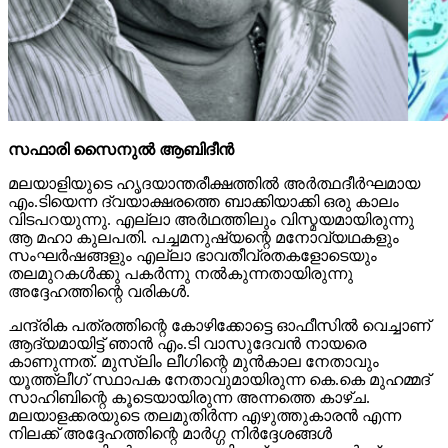
സഫാരി സൈനുല്‍ ആബിദീന്‍
മലയാളിയുടെ ഹൃദയാന്തരീക്ഷത്തില്‍ അര്‍ത്ഥദീര്‍ഘമായ
എം.ടിയെന്ന ദ്വയാക്ഷരത്തെ ബാക്കിയാക്കി ഒരു കാലം
വിടപറയുന്നു. എല്ലാ അര്‍ഥത്തിലും വിസ്മയമായിരുന്നു
ആ മഹാ കുലപതി. പച്ചമനുഷ്യന്റെ മനോവ്യഥകളും
സംഘര്‍ഷങ്ങളും എല്ലാ ഭാവതീവ്രതകളോടെയും
തലമുറകള്‍ക്കു പകര്‍ന്നു നല്‍കുന്നതായിരുന്നു
അദ്ദേഹത്തിന്റെ വരികള്‍.
ചന്ദ്രിക പത്രത്തിന്റെ കോഴിക്കോട്ടെ ഓഫീസില്‍ വെച്ചാണ്
ആദ്യമായിട്ട് ഞാന്‍ എം.ടി വാസുദേവന്‍ നായരെ
കാണുന്നത്. മുസ്ലിം ലീഗിന്റെ മുന്‍കാല നേതാവും
യൂത്ത്ലീഗ് സ്ഥാപക നേതാവുമായിരുന്ന കെ.കെ മുഹമ്മദ്
സാഹിബിന്റെ കൂടെയായിരുന്ന അന്നത്തെ കാഴ്ച.
മലയാളക്കരയുടെ തലമുതിര്‍ന്ന എഴുത്തുകാരന്‍ എന്ന
നിലക്ക് അദ്ദേഹത്തിന്റെ മാര്‍ഗ്ഗ നിര്‍ദ്ദേശങ്ങള്‍