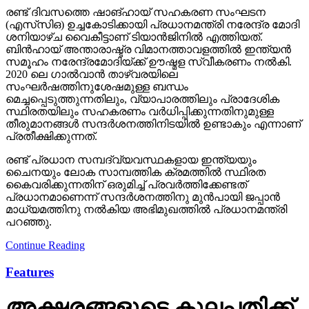
രണ്ട് ദിവസത്തെ ഷാങ്ഹായ് സഹകരണ സംഘടന
(എസ്‌സി‌ഒ) ഉച്ചകോടിക്കായി പ്രധാനമന്ത്രി നരേന്ദ്ര മോദി
ശനിയാഴ്ച വൈകീട്ടാണ് ടിയാൻജിനിൽ എത്തിയത്.
ബിൻഹായ് അന്താരാഷ്ട്ര വിമാനത്താവളത്തിൽ ഇന്ത്യൻ
സമൂഹം നരേന്ദ്രമോദിയ്ക്ക് ഊഷ്മള സ്വീകരണം നൽകി.
2020 ലെ ഗാൽവാൻ താഴ്‌വരയിലെ
സംഘർഷത്തിനുശേഷമുള്ള ബന്ധം
മെച്ചപ്പെടുത്തുന്നതിലും, വ്യാപാരത്തിലും പ്രാദേശിക
സ്ഥിരതയിലും സഹകരണം വർധിപ്പിക്കുന്നതിനുമുള്ള
തീരുമാനങ്ങൾ സന്ദർശനത്തിനിടയിൽ ഉണ്ടാകും എന്നാണ്
പ്രതീക്ഷിക്കുന്നത്.
രണ്ട് പ്രധാന സമ്പദ്‌വ്യവസ്ഥകളായ ഇന്ത്യയും
ചൈനയും ലോക സാമ്പത്തിക ക്രമത്തിൽ സ്ഥിരത
കൈവരിക്കുന്നതിന് ഒരുമിച്ച് പ്രവർത്തിക്കേണ്ടത്
പ്രധാനമാണെന്ന് സന്ദർശനത്തിനു മുൻപായി ജപ്പാൻ
മാധ്യമത്തിനു നൽകിയ അഭിമുഖത്തിൽ പ്രധാനമന്ത്രി
പറഞ്ഞു.
Continue Reading
Features
അക്ഷരങ്ങളുടെ കുലപതിക്ക്