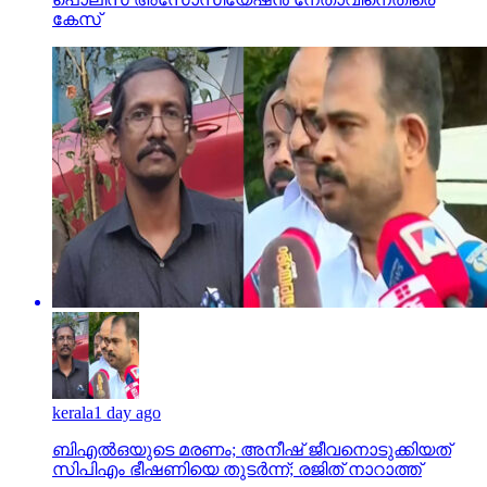
കേസ്
kerala
1 day ago
ബിഎല്‍ഒയുടെ മരണം; അനീഷ് ജീവനൊടുക്കിയത്
സിപിഎം ഭീഷണിയെ തുടര്‍ന്ന്; രജിത് നാറാത്ത്