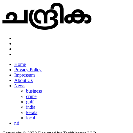
Home
Privacy Policy
Impressum
About Us
News
business
crime
gulf
india
kerala
local
nri