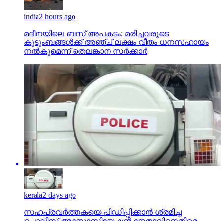
india
2 hours ago
മദീനയിലെ ബസ് അപകടം; മരിച്ചവരുടെ
കുടുംബങ്ങള്‍ക്ക് അഞ്ച് ലക്ഷം വീതം ധനസഹായം
നല്‍കുമെന്ന് തെലങ്കാന സര്‍ക്കാര്‍
kerala
2 days ago
സഹപ്രവര്‍ത്തകയെ പീഡിപ്പിക്കാന്‍ ശ്രമിച്ച
പൊലീസ് അസോസിയേഷന്‍ നേതാവിനെതിരെ