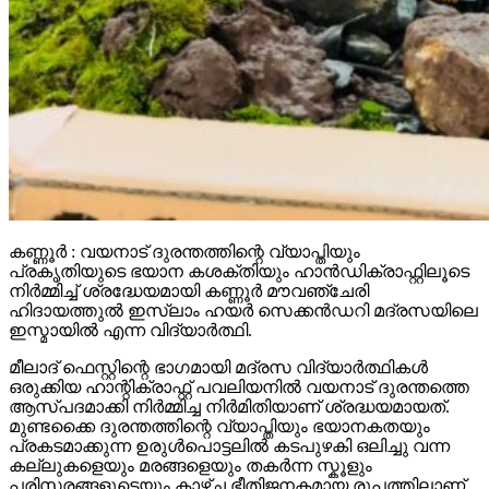
കണ്ണൂർ : വയനാട് ദുരന്തത്തിന്റെ വ്യാപ്തിയും
പ്രകൃതിയുടെ ഭയാന കശക്തിയും ഹാൻഡിക്രാഫ്റ്റിലൂടെ
നിർമ്മിച്ച് ശ്രദ്ധേയമായി കണ്ണൂർ മൗവഞ്ചേരി
ഹിദായത്തുൽ ഇസ്ലാം ഹയർ സെക്കൻഡറി മദ്രസയിലെ
ഇസ്മായിൽ എന്ന വിദ്യാർത്ഥി.
മീലാദ് ഫെസ്റ്റിന്റെ ഭാഗമായി മദ്രസ വിദ്യാർത്ഥികൾ
ഒരുക്കിയ ഹാന്റിക്രാഫ്റ്റ് പവലിയനിൽ വയനാട് ദുരന്തത്തെ
ആസ്പദമാക്കി നിർമ്മിച്ച നിർമിതിയാണ് ശ്രദ്ധയമായത്.
മുണ്ടക്കൈ ദുരന്തത്തിന്റെ വ്യാപ്തിയും ഭയാനകതയും
പ്രകടമാക്കുന്ന ഉരുൾപൊട്ടലിൽ കടപുഴകി ഒലിച്ചു വന്ന
കല്ലുകളെയും മരങ്ങളെയും തകർന്ന സ്കൂളും
പരിസരങ്ങളുടെയും കാഴ്ച ഭീതിജനകമായ രൂപത്തിലാണ്