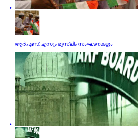
ആര്‍.എസ്.എസും മുസ്‌ലിം സംഘടനകളും