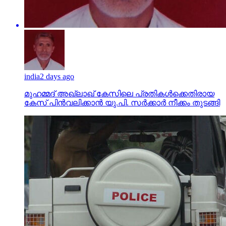
india
2 days ago
മുഹമ്മദ് അഖ്‌ലാഖ് കേസിലെ പ്രതികള്‍ക്കെതിരായ
കേസ് പിന്‍വലിക്കാന്‍ യു.പി. സര്‍ക്കാര്‍ നീക്കം തുടങ്ങി