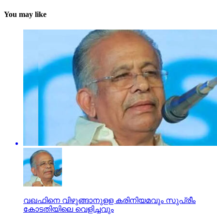
You may like
വഖഫിനെ വിഴുങ്ങാനുളള കരിനിയമവും സുപ്രീം
കോടതിയിലെ വെളിച്ചവും