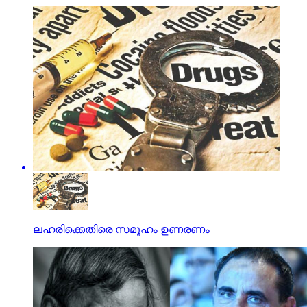
ലഹരിക്കെതിരെ സമൂഹം ഉണരണം