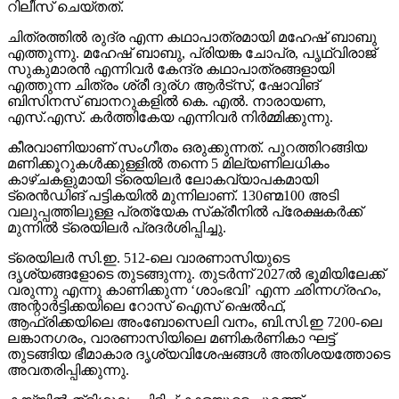
റിലീസ് ചെയ്തത്.
ചിത്രത്തില്‍ രുദ്ര എന്ന കഥാപാത്രമായി മഹേഷ് ബാബു
എത്തുന്നു. മഹേഷ് ബാബു, പ്രിയങ്ക ചോപ്ര, പൃഥ്വിരാജ്
സുകുമാരന്‍ എന്നിവര്‍ കേന്ദ്ര കഥാപാത്രങ്ങളായി
എത്തുന്ന ചിത്രം ശ്രീ ദുര്ഗ ആര്‍ട്‌സ്, ഷോവിങ്
ബിസിനസ് ബാനറുകളില്‍ കെ. എല്‍. നാരായണ,
എസ്.എസ്. കര്‍ത്തികേയ എന്നിവര്‍ നിര്‍മ്മിക്കുന്നു.
കീരവാണിയാണ് സംഗീതം ഒരുക്കുന്നത്. പുറത്തിറങ്ങിയ
മണിക്കൂറുകള്‍ക്കുള്ളില്‍ തന്നെ 5 മില്യണിലധികം
കാഴ്ചകളുമായി ട്രെയിലര്‍ ലോകവ്യാപകമായി
ട്രെന്‍ഡിങ് പട്ടികയില്‍ മുന്നിലാണ്. 130ണ്മ100 അടി
വലുപ്പത്തിലുള്ള പ്രത്യേക സ്‌ക്രീനില്‍ പ്രേക്ഷകര്‍ക്ക്
മുന്നില്‍ ട്രെയിലര്‍ പ്രദര്‍ശിപ്പിച്ചു.
ട്രെയിലര്‍ സി.ഇ. 512-ലെ വാരണാസിയുടെ
ദൃശ്യങ്ങളോടെ തുടങ്ങുന്നു. തുടര്‍ന്ന് 2027ല്‍ ഭൂമിയിലേക്ക്
വരുന്നു എന്നു കാണിക്കുന്ന ‘ശാംഭവി’ എന്ന ഛിന്നഗ്രഹം,
അന്റാര്‍ട്ടിക്കയിലെ റോസ് ഐസ് ഷെല്‍ഫ്,
ആഫ്രിക്കയിലെ അംബോസെലി വനം, ബി.സി.ഇ 7200-ലെ
ലങ്കാനഗരം, വാരണാസിയിലെ മണികര്‍ണികാ ഘട്ട്
തുടങ്ങിയ ഭീമാകാര ദൃശ്യവിശേഷങ്ങള്‍ അതിശയത്തോടെ
അവതരിപ്പിക്കുന്നു.