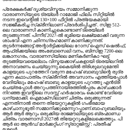
പ്രേക്ഷകർക്ക് ദൃശ്യവിസ്മയം സമ്മാനിക്കുന്ന
വാരാണസിയുടെ ട്രയ്ലർ റാമോജി ഫിലിം സിറ്റിയിൽ
നടന്ന ഇവെന്റിൽ 130×100 ഫീറ്റിൽ പ്രത്യേകമായി
സജ്ജീകരിച്ച സ്‌ക്രീനിലാണ് പ്രദർശിപ്പിച്ചത് . സിഇ 512-
ലെ വാരാണസി കാണിച്ചുകൊണ്ടാണ് ട്രെയിലര്‍
തുടങ്ങുന്നത്. പിന്നീട് 2027-ല്‍ ഭൂമിയെ ലക്ഷ്യമാക്കി വരുന്ന
ശാംഭവി എന്ന ഛിന്നഗ്രഹമാണ് കാണിക്കുന്നത്.
തുടര്‍ന്നങ്ങോട്ട് അന്റാര്‍ട്ടിക്കയിലെ റോസ് ഐസ് ഷെല്‍ഫ്,
ആഫ്രിക്കയിലെ അംബോസെലി വനം, ബിസിഇ 7200-ലെ
ലങ്കാനഗരം, വാരാണസിയിലെ മണികര്‍ണികാ ഘട്ട്
തുടങ്ങിയവയെല്ലാം വിസ്മയക്കാഴ്ചകളായി ട്രെയിലറില്‍
അനാവരണം ചെയ്യുന്നു.കൈയില്‍ ത്രിശൂലവുമേന്തി
കാളയുടെ പുറത്തേറി വരുന്ന മഹേഷ് ബാബുവിന്റെ രുദ്ര
എന്ന കഥാപാത്രം സ്‌ക്രീനിൽ അവസാനം എത്തിയപ്പോൾ
വേദിയിലും മഹേഷ് ബാബു കാളയുടെ പുറത്തു എൻട്രി
ചെയ്തപ്പോൾ അറുപത്തിനായിരത്തിൽപ്പരം കാഴ്ചക്കാർ
നിറഞ്ഞ ഇവന്റിലെ സദസ്സ് ഹർഷാരവം കൊണ്ട് വേദിയെ
ധന്യമാക്കി. ഐമാക്‌സിലാണ് ചിത്രം ഒരുങ്ങുന്നത്
എന്നതിനാല്‍ തന്നെ തിയേറ്ററുകളില്‍ ഗംഭീരമായ
കാഴ്ചാനുഭൂതി സമ്മാനിക്കുമെന്നുറപ്പാണ്.ബാഹുബലിയും
ആർ ആർ ആറും ഒരുക്കിയ രാജമൗലിയുടെ ബ്രഹ്മാണ്ഡ
ചിത്രം വാരണാസി 2027ൽ തിയേറ്ററുകളിലേക്കെത്തും. പി
ആർ ഓ ആൻഡ് മാർക്കറ്റിംഗ് സ്ട്രാറ്റജിസ്റ്റ് : പ്രതീഷ്
ശേഖർ.