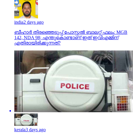
india
2 days ago
ബീഹാർ തിരഞ്ഞെടുപ്പ് പോസ്റ്റൽ ബാലറ്റ് ഫലം: MGB
142, NDA 98; എന്തുകൊണ്ടാണ് ഇത് ഇവിഎമ്മിന്
എതിരായിരിക്കുന്നത്?
kerala
3 days ago