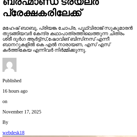
ബ്രഹ്മാണ്ഡ ട്രയ്ലർ
പ്രേക്ഷകരിലേക്ക്
മഹേഷ് ബാബു, പ്രിയങ്ക ചോപ്ര, പൃഥ്വിരാജ് സുകുമാരൻ
തുടങ്ങിയവർ കേന്ദ്ര കഥാപാത്രത്തിലെത്തുന്ന ചിത്രം
ശ്രീ ദുർഗ ആർട്ട്സ്,ഷോവിങ് ബിസിനസ് എന്നീ
ബാനറുകളിൽ കെ എൽ നാരായണ, എസ് എസ്
കർത്തികേയ എന്നിവർ നിർമ്മിക്കുന്നു.
Published
16 hours ago
on
November 17, 2025
By
webdesk18