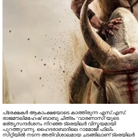
പ്രേക്ഷകര്‍ ആകാംക്ഷയോടെ കാത്തിരുന്ന എസ്.എസ്.
രാജമൗലിമഹേഷ് ബാബു ചിത്രം ‘വാരണാസി’യുടെ
ഭര്തൃസന്ദര്‍ശനം നിറഞ്ഞ ട്രെയിലര്‍ വിസ്മയമായി
പുറത്തുവന്നു. ഹൈദരാബാദിലെ റാമോജി ഫിലിം
സിറ്റിയില്‍ നടന്ന അതിവിശാലമായ ചടങ്ങിലാണ് ട്രെയിലര്‍