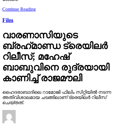
Continue Reading
Film
വാരണാസിയുടെ
ബ്രഹ്‌മാണ്ഡ ട്രെയിലര്‍
റിലീസ്; മഹേഷ്
ബാബുവിനെ രുദ്രയായി
കാണിച്ച് രാജമൗലി
ഹൈദരാബാദിലെ റാമോജി ഫിലിം സിറ്റിയില്‍ നടന്ന
അതിവിശാലമായ ചടങ്ങിലാണ് ട്രെയിലര്‍ റിലീസ്
ചെയ്തത്.