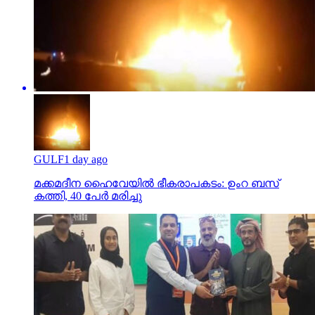
GULF
1 day ago
മക്കമദീന ഹൈവേയില്‍ ഭീകരാപകടം: ഉംറ ബസ്
കത്തി, 40 പേര്‍ മരിച്ചു