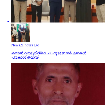
News
21 hours ago
കമാൽ വരദൂരിൻ്റെ 50 ഫുട്ബോൾ കഥകൾ
പ്രകാശിതമായി