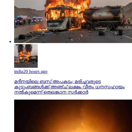
india
20 hours ago
മദീനയിലെ ബസ് അപകടം; മരിച്ചവരുടെ
കുടുംബങ്ങള്‍ക്ക് അഞ്ച് ലക്ഷം വീതം ധനസഹായം
നല്‍കുമെന്ന് തെലങ്കാന സര്‍ക്കാര്‍