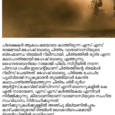
പ്രേക്ഷകർ ആകാംഷയോടെ കാത്തിരുന്ന എസ് എസ്
രാജമൗലി മഹേഷ് ബാബു ചിത്രം വാരാണാസിയുടെ
ബ്രഹ്മാണ്ഡ ട്രയ്ലർ റിലീസായി. ചിത്രത്തിൽ രുദ്ര എന്ന
കഥാപാത്രമായി മഹേഷ് ബാബു എത്തുന്നു.
ഹൈദരാബാദിലെ റാമോജി ഫിലിം സിറ്റിയിൽ നടന്ന
പ്രൗഢ ഗംഭീര ഇവെന്റിലാണ് ചിത്രത്തിന്റെ ട്രയ്ലർ
റിലീസ് ചെയ്തത്. മഹേഷ് ബാബു, പ്രിയങ്ക ചോപ്ര,
പൃഥ്വിരാജ് സുകുമാരൻ തുടങ്ങിയവർ കേന്ദ്ര
കഥാപാത്രത്തിലെത്തുന്ന ചിത്രം ശ്രീ ദുർഗ
ആർട്ട്സ്,ഷോവിങ് ബിസിനസ് എന്നീ ബാനറുകളിൽ കെ
എൽ നാരായണ, എസ് എസ് കർത്തികേയ എന്നിവർ
നിർമ്മിക്കുന്നു. കീരവാണിയാണ് വാരണാസിയുടെ സംഗീത
സംവിധാനം നിർവഹിക്കുന്നത്.
മണിക്കൂറുകൾക്കുള്ളിൽ അഞ്ചു മില്യണിൽപ്പരം
കാഴ്ചക്കാരുമായി ട്രയ്ലർ ലോകവ്യാപകമായി
ട്രെൻഡിങ്ങിൽ മുന്നിലാണ്.