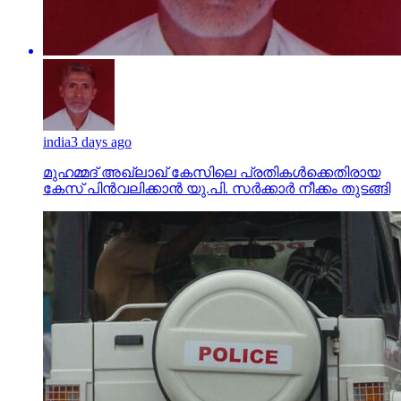
india
3 days ago
മുഹമ്മദ് അഖ്‌ലാഖ് കേസിലെ പ്രതികള്‍ക്കെതിരായ
കേസ് പിന്‍വലിക്കാന്‍ യു.പി. സര്‍ക്കാര്‍ നീക്കം തുടങ്ങി