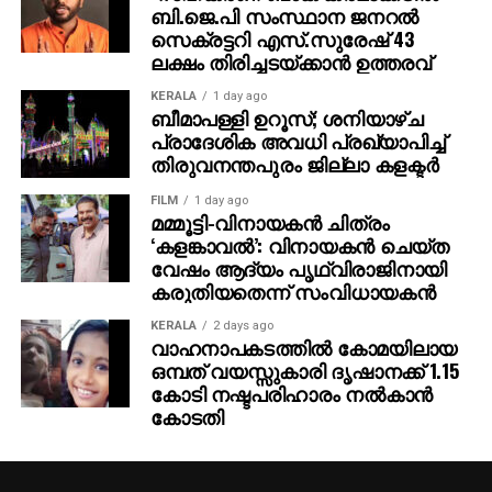
ബി.ജെ.പി സംസ്ഥാന ജനറല്‍
സെക്രട്ടറി എസ്.സുരേഷ് 43
ലക്ഷം തിരിച്ചടയ്ക്കാന്‍ ഉത്തരവ്
KERALA
1 day ago
ബീമാപള്ളി ഉറൂസ്; ശനിയാഴ്ച
പ്രാദേശിക അവധി പ്രഖ്യാപിച്ച്
തിരുവനന്തപുരം ജില്ലാ കളക്ടര്‍
FILM
1 day ago
മമ്മൂട്ടി-വിനായകന്‍ ചിത്രം
‘കളങ്കാവല്‍’: വിനായകന്‍ ചെയ്ത
വേഷം ആദ്യം പൃഥ്വിരാജിനായി
കരുതിയതെന്ന് സംവിധായകന്‍
KERALA
2 days ago
വാഹനാപകടത്തില്‍ കോമയിലായ
ഒമ്പത് വയസ്സുകാരി ദൃഷാനക്ക് 1.15
കോടി നഷ്ടപരിഹാരം നല്‍കാന്‍
കോടതി