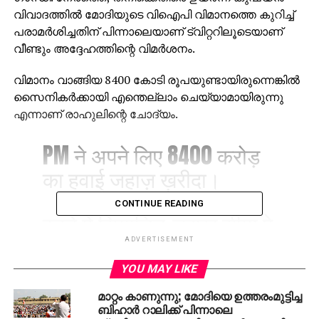
വിവാദത്തില്‍ മോദിയുടെ വിഐപി വിമാനത്തെ കുറിച്ച്
പരാമര്‍ശിച്ചതിന് പിന്നാലെയാണ് ട്വിറ്ററിലൂടെയാണ്
വീണ്ടും അദ്ദേഹത്തിന്റെ വിമര്‍ശനം.
വിമാനം വാങ്ങിയ 8400 കോടി രൂപയുണ്ടായിരുന്നെങ്കില്‍
സൈനികര്‍ക്കായി എന്തെല്ലാം ചെയ്യാമായിരുന്നു
എന്നാണ് രാഹുലിന്റെ ചോദ്യം.
PM ने अपने लिए 8400 करोड़
का हवाई जहाज़ ख़रीदा।
CONTINUE READING
इतने में सियाचिन-लद्दाख़ सीमा पे
तैनात हमारे जवानों के लिए
ADVERTISEMENT
कितना कुछ ख़रीदा जा सकता
YOU MAY LIKE
था:
മാറ്റം കാണുന്നു; മോദിയെ ഉത്തരംമുട്ടിച്ച
ബിഹാര്‍ റാലിക്ക് പിന്നാലെ