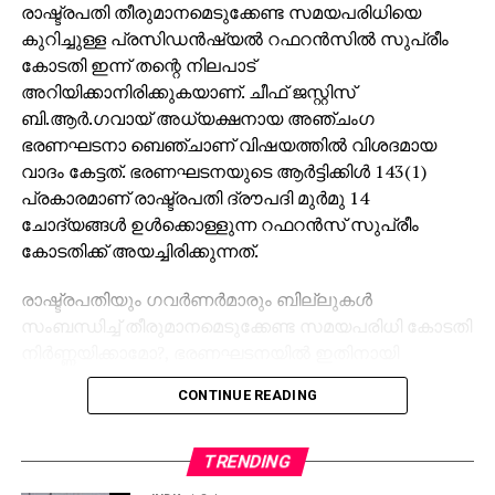
രാഷ്ട്രപതി തീരുമാനമെടുക്കേണ്ട സമയപരിധിയെ
കുറിച്ചുള്ള പ്രസിഡന്‍ഷ്യല്‍ റഫറന്‍സില്‍ സുപ്രീം
കോടതി ഇന്ന് തന്റെ നിലപാട്
അറിയിക്കാനിരിക്കുകയാണ്. ചീഫ് ജസ്റ്റിസ്
ബി.ആര്‍.ഗവായ് അധ്യക്ഷനായ അഞ്ചംഗ
ഭരണഘടനാ ബെഞ്ചാണ് വിഷയത്തില്‍ വിശദമായ
വാദം കേട്ടത്. ഭരണഘടനയുടെ ആര്‍ട്ടിക്കിള്‍ 143(1)
പ്രകാരമാണ് രാഷ്ട്രപതി ദ്രൗപദി മുര്‍മു 14
ചോദ്യങ്ങള്‍ ഉള്‍ക്കൊള്ളുന്ന റഫറന്‍സ് സുപ്രീം
കോടതിക്ക് അയച്ചിരിക്കുന്നത്.
രാഷ്ട്രപതിയും ഗവര്‍ണര്‍മാരും ബില്ലുകള്‍
സംബന്ധിച്ച് തീരുമാനമെടുക്കേണ്ട സമയപരിധി കോടതി
നിര്‍ണ്ണയിക്കാമോ?, ഭരണഘടനയില്‍ ഇതിനായി
വ്യക്തമായ വ്യവസ്ഥകളുണ്ടോ? എന്നതാണ് ഇതിലെ
CONTINUE READING
പ്രധാനമായ ചോദ്യങ്ങള്‍. കേരള സര്‍ക്കാര്‍ ഉള്‍പ്പെടെ
നിരവധി കക്ഷികള്‍ രാഷ്ട്രപതിയുടെ റഫറന്‍സിനെ
ചോദ്യം ചെയ്ത് വാദങ്ങള്‍ കോടതിയില്‍
TRENDING
ഉന്നയിച്ചിരുന്നു. ഗവര്‍ണര്‍ക്കും രാഷ്ട്രപതിക്കും