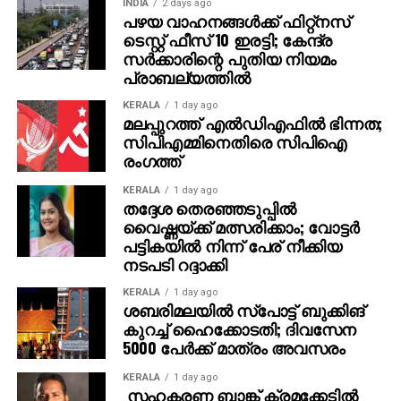
INDIA
2 days ago
ബില്ലുകളിലെ തീരുമാനങ്ങള്‍ക്ക് ഭരണഘടന
പഴയ വാഹനങ്ങള്‍ക്ക് ഫിറ്റ്‌നസ്
സമയപരിധി നിശ്ചയിച്ചിട്ടില്ല, നിലവിലെ
ടെസ്റ്റ് ഫീസ് 10 ഇരട്ടി; കേന്ദ്ര
ആശയക്കുഴപ്പം നീക്കുന്നതിന് കോടതി
സര്‍ക്കാരിന്റെ പുതിയ നിയമം
പ്രാബല്യത്തില്‍
മാര്‍ഗനിര്‍ദേശങ്ങള്‍ നല്‍കേണ്ടതുണ്ടെന്ന് റഫറന്‍സില്‍
രാഷ്ട്രപതി ചൂണ്ടിക്കാട്ടി.
KERALA
1 day ago
മലപ്പുറത്ത് എല്‍ഡിഎഫില്‍ ഭിന്നത;
ഇന്നത്തെ സുപ്രീം കോടതി അഭിപ്രായം രാജ്യത്തെ
സിപിഎമ്മിനെതിരെ സിപിഐ
രംഗത്ത്
നിയമനിര്‍മ്മാണ പ്രക്രിയയും കേന്ദ്ര-സംസ്ഥാന
ബന്ധവും നേരിട്ട് സ്വാധീനിക്കുന്നതായിരിക്കുമെന്ന്
KERALA
1 day ago
നിയമ വിദഗ്ധര്‍ വിലയിരുത്തുന്നു.
തദ്ദേശ തെരഞ്ഞടുപ്പില്‍
വൈഷ്ണയ്ക്ക് മത്സരിക്കാം; വോട്ടര്‍
പട്ടികയില്‍ നിന്ന് പേര് നീക്കിയ
നടപടി റദ്ദാക്കി
KERALA
1 day ago
ശബരിമലയില്‍ സ്‌പോട്ട് ബുക്കിങ്
കുറച്ച് ഹൈക്കോടതി; ദിവസേന
5000 പേര്‍ക്ക് മാത്രം അവസരം
KERALA
1 day ago
സഹകരണ ബാങ്ക് ക്രമക്കേടില്‍