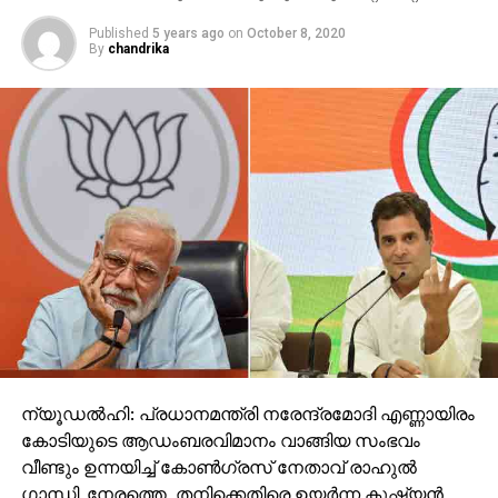
Published
5 years ago
on
October 8, 2020
By
chandrika
ന്യൂഡല്‍ഹി: പ്രധാനമന്ത്രി നരേന്ദ്രമോദി എണ്ണായിരം
കോടിയുടെ ആഡംബരവിമാനം വാങ്ങിയ സംഭവം
വീണ്ടും ഉന്നയിച്ച് കോണ്‍ഗ്രസ് നേതാവ് രാഹുല്‍
ഗാന്ധി. നേരത്തെ, തനിക്കെതിരെ ഉയര്‍ന്ന കുഷ്യന്‍