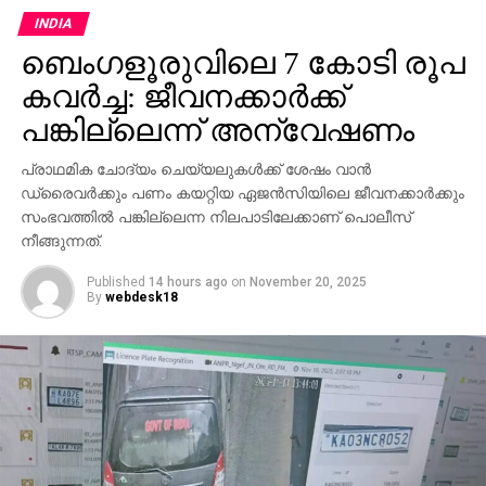
ചൈനീസ് ആയുധങ്ങള്‍ ഉപയോഗിച്ച് വിമാനഭാഗങ്ങള്‍
INDIA
തകര്‍ത്ത്, അതിനെ യുദ്ധക്കാഴ്ചകളായി ചിത്രീകരിച്ച്
ബെംഗളൂരുവിലെ 7 കോടി രൂപ
എ.ഐ സഹായത്തോടെ റഫാല്‍ തകര്‍ന്നതുപോലെ
മാറ്റിയാണ് വീഡിയോ പ്രചരിപ്പിച്ചതെന്ന് റിപ്പോര്‍ട്ട്
കവര്‍ച്ച: ജീവനക്കാര്‍ക്ക്
വ്യക്തമാക്കുന്നു. ചൈനയുടെ ആയുധ വിപണിയെ
പങ്കില്ലെന്ന് അന്വേഷണം
ശക്തിപ്പെടുത്താനും റഫാലിന്റെ ആഗോള
പ്രതിച്ഛായയെ ബാധിക്കാനുമുള്ള ശ്രമമാണിതെന്നും
പ്രാഥമിക ചോദ്യം ചെയ്യലുകള്‍ക്ക് ശേഷം വാന്‍
അമേരിക്ക ആരോപിക്കുന്നു. പാകിസ്ഥാന്റെ പിന്തുണയും
ഡ്രൈവര്‍ക്കും പണം കയറ്റിയ ഏജന്‍സിയിലെ ജീവനക്കാര്‍ക്കും
ഈ പ്രചാരണവ്യൂഹത്തിന് പിന്നിലുണ്ടെന്ന് റിപ്പോര്‍ട്ട്
സംഭവത്തില്‍ പങ്കില്ലെന്ന നിലപാടിലേക്കാണ് പൊലീസ്
നീങ്ങുന്നത്.
ചൂണ്ടിക്കാണിക്കുന്നു.
Published
14 hours ago
on
November 20, 2025
റഫാല്‍ നിര്‍മ്മാതാക്കളായ ഫ്രാന്‍സ് അന്വേഷണം
By
webdesk18
നടത്തിയത് ചൈനയുടെ കൃത്രിമ പ്രവര്‍ത്തനങ്ങളെ
കുറിച്ചുള്ള കൂടുതല്‍ വിവരങ്ങള്‍ പുറത്തുകൊണ്ടുവന്നു.
വ്യാജ വീഡിയോ പാകിസ്ഥാനില്‍ നിന്നാണ്
ആരംഭിച്ചതും അത് കൂടുതല്‍ വിപുലപ്പെടുത്തിയത്
ചൈനയാണെന്നും ഫ്രാന്‍സ് വ്യക്തമാക്കി. ടിക്
ടോക്കില്‍ പ്രചരിച്ച വീഡിയോകളില്‍ ചൈനീസ്
സോഷ്യല്‍ മീഡിയ അഭിനേതാക്കളുടെ പങ്കും