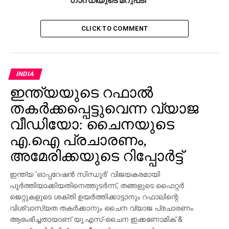
രൂപയുടെ വിമാനം വാങ്ങി. ഈ പണംകൊണ്ട്
സിയാച്ചിന്‍- ലഡാക്ക് അതിര്‍ത്തി കാക്കുന്ന നമ്മുടെ
CLICK TO COMMENT
സൈനികര്‍ക്ക് വേണ്ടി എന്തൊക്കെ വാങ്ങാന്‍
കഴിയുമായിരുന്നു.
കമ്പിളി വസ്ത്രങ്ങള്‍: 30,00,000, ജാക്കറ്റുകളും
INDIA
കയ്യുറകളും: 60,00,000, ഷൂസുകള്‍: 67,20,000
ഇന്ത്യയുടെ റഫാല്‍
ഓക്‌സിജന്‍ സിലിണ്ടറുകള്‍: 16,80,000
തകര്‍ക്കപ്പെട്ടുവെന്ന വ്യാജ
ഇങ്ങനെയന്തെല്ലാം..
വീഡിയോ: ചൈനയുടെ
നമ്മുടെ സൈനികരെ കുറിച്ചല്ല, മറിച്ച് സ്വന്തം
എ.ഐ പ്രചാരണം,
പ്രതിഛായയെക്കുറിച്ച് മാത്രമാണ് പ്രധാനമന്ത്രി
എപ്പോഴും ചിന്തിക്കുന്നത്, രാഹുല്‍ ട്വിറ്റ് ചെയ്തു.
അമേരിക്കയുടെ റിപ്പോര്‍ട്ട്
ആഡംപര വിമാനം വാങ്ങിയ വാര്‍ത്ത
ഇന്ത്യ ‘ഓപ്പറേഷന്‍ സിന്ധൂര്‍’ വിജയകരമായി
പങ്കുവെച്ചായിരുന്നു രാഹുലിന്റെ ട്വീറ്റ്.
പൂര്‍ത്തിയാക്കിയതിനെത്തുടര്‍ന്ന്, തങ്ങളുടെ ഫൈറ്റര്‍
ജെറ്റുകളുടെ ശക്തി ഉയര്‍ത്തിക്കാട്ടാനും റഫാലിന്റെ
കര്‍ഷക റാലിക്കിടെ ട്രാക്ടറില്‍ കുഷ്യന്‍
വിശ്വാസ്യത തകര്‍ക്കാനും ചൈന വ്യാജ പ്രചാരണം
ഉപയോഗിച്ചെന്ന ബി.ജെ.പി നേതാക്കളുടെ
ആരംഭിച്ചതായാണ് യു.എസ്-ചൈന ഇക്കണോമിക് &
വിമര്‍ശനത്തിന് കഴിഞ്ഞ ദിവസം രാഹുല്‍ ചുട്ടമറുപടി