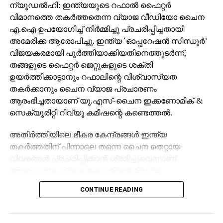
ന്യൂഡല്‍ഹി: ഇന്ത്യയുടെ റഫാല്‍ ഫൈറ്റര്‍
വാങ്ങിയ അവരോട് ചോദ്യം ചോദിക്കാത്തത്
വിമാനത്തെ തകര്‍ത്തതെന്ന വ്യാജ വീഡിയോ ചൈന
എന്തുകൊണ്ടാണെന്നും രാഹുല്‍ ചോദിച്ചു. ഇത്രയും
എ.ഐ ഉപയോഗിച്ച് നിര്‍മ്മിച്ചു പ്രചരിപ്പിച്ചതായി
വലിയ തുകയ്ക്ക് വി.വി.ഐ.പി. ബോയിങ് 777 വിമാനം
അമേരിക്ക ആരോപിച്ചു. ഇന്ത്യ ‘ഓപ്പറേഷന്‍ സിന്ധൂര്‍’
വാങ്ങിയത് ആരും കാണുകയോ ചോദ്യം ചെയ്യുന്നോ
വിജയകരമായി പൂര്‍ത്തിയാക്കിയതിനെത്തുടര്‍ന്ന്,
ഇല്ലെന്നത് അസാധാരണമാണെന്നും രാഹുല്‍
തങ്ങളുടെ ഫൈറ്റര്‍ ജെറ്റുകളുടെ ശക്തി
പറഞ്ഞു.
ഉയര്‍ത്തിക്കാട്ടാനും റഫാലിന്റെ വിശ്വാസ്യത
തകര്‍ക്കാനും ചൈന വ്യാജ പ്രചാരണം
ആരംഭിച്ചതായാണ് യു.എസ്-ചൈന ഇക്കണോമിക് &
സെക്യൂരിറ്റി റിവ്യൂ കമീഷന്റെ കണ്ടെത്തല്‍.
RELATED TOPICS:
MODI LOOT
MODI-RAHUL
RAHUL 2.0
അതിര്‍ത്തിയിലെ ഭീകര കേന്ദ്രങ്ങള്‍ ഇന്ത്യ
UP NEXT
പസ്വാന്‍; തിരശീല വീഴുന്നത് അരനൂറ്റാണ്ടിന്റെ
തകര്‍ത്തതിന് പിന്നാലെ തന്നെ ചൈന തെറ്റായ
രാഷ്ട്രീയ ജീവിതത്തിന്
വിവരങ്ങള്‍ പ്രചരിപ്പിക്കാന്‍ ശ്രമിച്ചുവെന്നാണ്
ആരോപണം. വ്യാജ സോഷ്യല്‍ മീഡിയ
DON'T MISS
കൊറോണ വൈറസ് ഒമ്പതു മണിക്കൂറില്‍
അക്കൗണ്ടുകളും ടിക് ടോക്ക് പോലുള്ള
അധികം നേരം മനുഷ്യ ശരീരത്തില്‍
CONTINUE READING
പ്ലാറ്റ്ഫോമുകളും ഉപയോഗിച്ചാണ് ഈ പ്രചാരണ
നിലനില്‍ക്കും
പരമ്പര നടന്നത്.