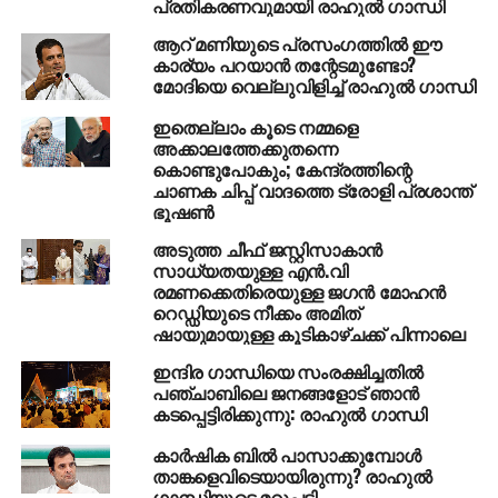
പ്രതികരണവുമായി രാഹുല്‍ ഗാന്ധി
गरम कपड़े: 30,00,000
ആറ് മണിയുടെ പ്രസംഗത്തില്‍ ഈ
जैकेट, दस्ताने: 60,00,000
കാര്യം പറയാന്‍ തന്റേടമുണ്ടോ?
മോദിയെ വെല്ലുവിളിച്ച് രാഹുല്‍ ഗാന്ധി
जूते: 67,20,000
ഇതെല്ലാം കൂടെ നമ്മളെ
ऑक्सिजन सिलेंडर: 16,80,000
അക്കാലത്തേക്കുതന്നെ
കൊണ്ടുപോകും; കേന്ദ്രത്തിന്റെ
ചാണക ചിപ്പ് വാദത്തെ ട്രോളി പ്രശാന്ത്
PM को सिर्फ़ अपनी इमेज की
ഭൂഷണ്‍
चिंता है सैनिकों की नहीं।
അടുത്ത ചീഫ് ജസ്റ്റിസാകാന്‍
സാധ്യതയുള്ള എന്‍.വി
pic.twitter.com/uQf038BiJj
രമണക്കെതിരെയുള്ള ജഗന്‍ മോഹന്‍
റെഡ്ഡിയുടെ നീക്കം അമിത്
ഷായുമായുള്ള കൂടികാഴ്ചക്ക് പിന്നാലെ
— Rahul Gandhi
ഇന്ദിര ഗാന്ധിയെ സംരക്ഷിച്ചതില്‍
(@RahulGandhi)
October 8,
പഞ്ചാബിലെ ജനങ്ങളോട് ഞാന്‍
കടപ്പെട്ടിരിക്കുന്നു: രാഹുല്‍ ഗാന്ധി
2020
കാര്‍ഷിക ബില്‍ പാസാക്കുമ്പോള്‍
താങ്കളെവിടെയായിരുന്നു? രാഹുല്‍
‘പ്രധാനമന്ത്രി സ്വന്തം ആവശ്യത്തിന് 8400 കോടി
ഗാന്ധിയുടെ മറുപടി