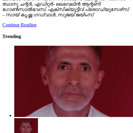
ഝാനു ചന്റര്‍, എഡിറ്റര്‍- ലെവെലിന്‍ ആന്റണി
ഗോണ്‍സാല്‍വേസ്, എക്‌സിക്യൂട്ടീവ് പ്രൊഡ്യൂസേഴ്‌സ്
– സായ് കൃഷ്ണ ഗഡ്വാള്‍, സുജയ് ജയിംസ്
Continue Reading
Trending