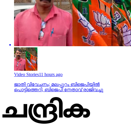
Video Stories
11 hours ago
ജാതി വിവേചനം; മലപ്പുറം ബിജെപിയില്‍
പൊട്ടിത്തെറി, ബിജെപി നേതാവ് രാജിവച്ചു