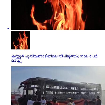
കണ്ണൂര്‍ പുതിയങ്ങാടിയിലെ തീപിടുത്തം; നാല് പേര്‍
മരിച്ചു