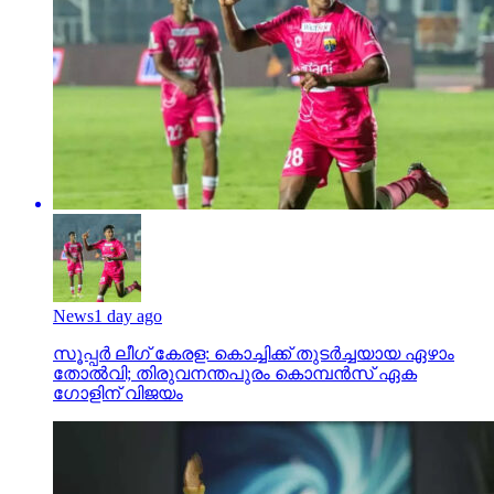
News
1 day ago
സൂപ്പര്‍ ലീഗ് കേരള: കൊച്ചിക്ക് തുടര്‍ച്ചയായ ഏഴാം
തോല്‍വി; തിരുവനന്തപുരം കൊമ്പന്‍സ് ഏക
ഗോളിന് വിജയം