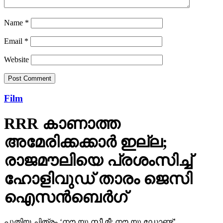
Name
*
Email
*
Website
Film
RRR കാണാത്ത
അമേരിക്കക്കാര്‍ ഇല്ല;
രാജമൗലിയെ പ്രശംസിച്ച്
ഹോളിവുഡ് താരം ജെസി
ഐസന്‍ബെര്‍ഗ്
പുതിയ ചിത്രം ‘നൗ യു സീ മീ: നൗ യു ഡോണ്ട്’