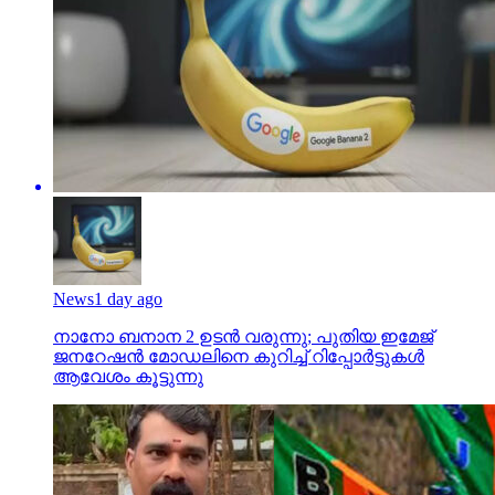
News
1 day ago
നാനോ ബനാന 2 ഉടന്‍ വരുന്നു; പുതിയ ഇമേജ്
ജനറേഷന്‍ മോഡലിനെ കുറിച്ച് റിപ്പോര്‍ട്ടുകള്‍
ആവേശം കൂട്ടുന്നു