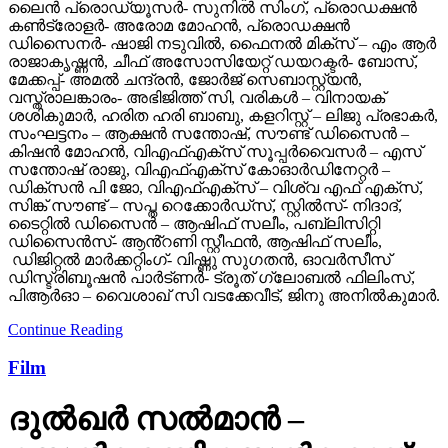
ലൈൻ പ്രൊഡ്യൂസർ- സുനിൽ സിംഗ്, പ്രൊഡക്ഷൻ
കൺട്രോളർ- അരോമ മോഹൻ, പ്രൊഡക്ഷൻ
ഡിസൈനർ- ഷാജി നടുവിൽ, ഫൈനൽ മിക്സ് – എം ആർ
രാജാകൃഷ്ണൻ, ചീഫ് അസോസിയേറ്റ് ഡയറക്ടർ- ബോസ്,
മേക്കപ്പ്- അമൽ ചന്ദ്രൻ, ജോർജ് സെബാസ്റ്റ്യൻ,
വസ്ത്രാലങ്കാരം- അഭിജിത്ത് സി, വരികൾ – വിനായക്
ശശികുമാർ, ഹരിത ഹരി ബാബു, കളറിസ്റ്റ് – ലിജു പ്രഭാകർ,
സംഘട്ടനം – ആക്ഷൻ സന്തോഷ്, സൗണ്ട് ഡിസൈൻ –
കിഷൻ മോഹൻ, വിഎഫ്എക്സ് സൂപ്പർവൈസർ – എസ്
സന്തോഷ് രാജു, വിഎഫ്എക്സ് കോഓർഡിനേറ്റർ –
ഡിക്സൻ പി ജോ, വിഎഫ്എക്സ് – വിശ്വ എഫ് എക്സ്,
സിങ്ക് സൗണ്ട് – സപ്ത റെക്കോർഡ്സ്, സ്റ്റിൽസ്- നിദാദ്,
ടൈറ്റിൽ ഡിസൈൻ – ആഷിഫ് സലീം, പബ്ലിസിറ്റി
ഡിസൈൻസ്- ആൻ്റണി സ്റ്റീഫൻ, ആഷിഫ് സലീം,
ഡിജിറ്റൽ മാർക്കറ്റിംഗ്- വിഷ്ണു സുഗതൻ, ഓവർസീസ്
ഡിസ്ട്രിബൂഷൻ പാർട്ണർ- ട്രൂത് ഗ്ലോബൽ ഫിലിംസ്,
പിആർഓ – വൈശാഖ് സി വടക്കേവീട്, ജിനു അനിൽകുമാർ.
Continue Reading
Film
ദുല്‍ഖര്‍ സല്‍മാന്‍ –