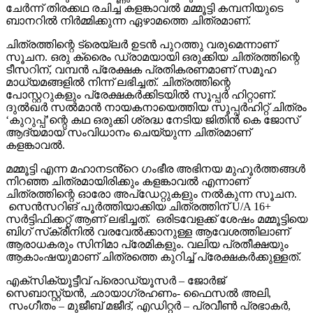
ചേർന്ന് തിരക്കഥ രചിച്ച കളങ്കാവൽ മമ്മൂട്ടി കമ്പനിയുടെ
ബാനറിൽ നിർമ്മിക്കുന്ന ഏഴാമത്തെ ചിത്രമാണ്.
ചിത്രത്തിന്റെ ട്രെയ്‌ലർ ഉടൻ പുറത്തു വരുമെന്നാണ്
സൂചന. ഒരു ക്രൈം ഡ്രാമയായി ഒരുക്കിയ ചിത്രത്തിന്റെ
ടീസറിന്, വമ്പൻ പ്രേക്ഷക പ്രതികരണമാണ് സമൂഹ
മാധ്യമങ്ങളിൽ നിന്ന് ലഭിച്ചത്. ചിത്രത്തിന്റെ
പോസ്റ്ററുകളും പ്രേക്ഷകർക്കിടയിൽ സൂപ്പർ ഹിറ്റാണ്.
ദുൽഖർ സൽമാൻ നായകനായെത്തിയ സൂപ്പർഹിറ്റ് ചിത്രം
‘കുറുപ്പ്’ന്റെ കഥ ഒരുക്കി ശ്രദ്ധ നേടിയ ജിതിൻ കെ ജോസ്
ആദ്യമായ് സംവിധാനം ചെയ്യുന്ന ചിത്രമാണ്
കളങ്കാവൽ.
മമ്മൂട്ടി എന്ന മഹാനടൻ്റെ ഗംഭീര അഭിനയ മുഹൂർത്തങ്ങൾ
നിറഞ്ഞ ചിത്രമായിരിക്കും കളങ്കാവൽ എന്നാണ്
ചിത്രത്തിന്റെ ഓരോ അപ്‌ഡേറ്റുകളും നൽകുന്ന സൂചന.
സെൻസറിങ് പൂർത്തിയാക്കിയ ചിത്രത്തിന് U/A 16+
സർട്ടിഫിക്കറ്റ് ആണ് ലഭിച്ചത്. ഒരിടവേളക്ക് ശേഷം മമ്മൂട്ടിയെ
ബിഗ് സ്‌ക്രീനിൽ വരവേൽക്കാനുള്ള ആവേശത്തിലാണ്
ആരാധകരും സിനിമാ പ്രേമികളും. വലിയ പ്രതീക്ഷയും
ആകാംഷയുമാണ് ചിത്രത്തെ കുറിച്ച് പ്രേക്ഷകർക്കുള്ളത്.
എക്സിക്യൂട്ടീവ് പ്രൊഡ്യൂസർ – ജോർജ്
സെബാസ്റ്റ്യൻ, ഛായാഗ്രഹണം- ഫൈസൽ അലി,
സംഗീതം – മുജീബ് മജീദ്, എഡിറ്റർ – പ്രവീൺ പ്രഭാകർ,