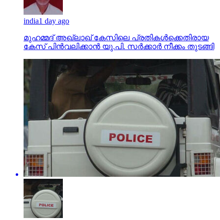
india
1 day ago
മുഹമ്മദ് അഖ്‌ലാഖ് കേസിലെ പ്രതികള്‍ക്കെതിരായ
കേസ് പിന്‍വലിക്കാന്‍ യു.പി. സര്‍ക്കാര്‍ നീക്കം തുടങ്ങി