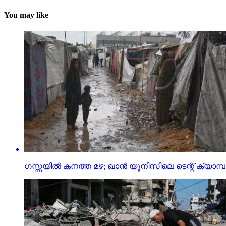
You may like
ഗസ്സയില്‍ കനത്ത മഴ; ഖാന്‍ യൂനിസിലെ ടെന്റ് ക്യാമ്പുക