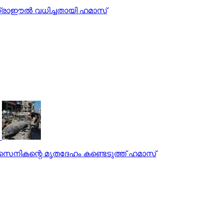
സ്രാഈല്‍ വധിച്ചതായി ഹമാസ്
ലി സൈനികന്റെ മൃതദേഹം കണ്ടെടുത്ത് ഹമാസ്