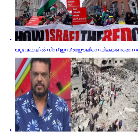
യുവേഫയില്‍ നിന്ന് ഇസ്രാഈലിനെ വിലക്കണമെന