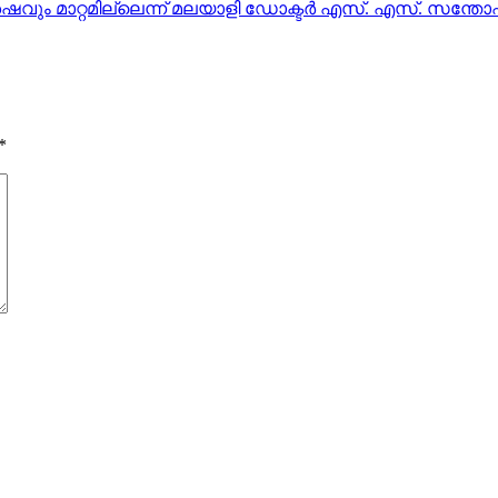
ശേഷവും മാറ്റമില്ലെന്ന് മലയാളി ഡോക്ടര്‍ എസ്. എസ്. സന്തോഷ
*