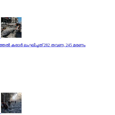
്തല്‍ കരാര്‍ ലംഘിച്ചത് 282 തവണ, 245 മരണം