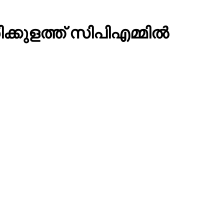
്കുളത്ത് സിപിഎമ്മില്‍