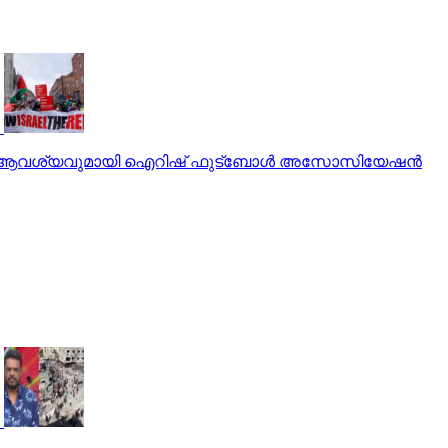
്ന ആവശ്യവുമായി ഐറിഷ് ഫുട്‌ബോള്‍ അസോസിയേഷന്‍