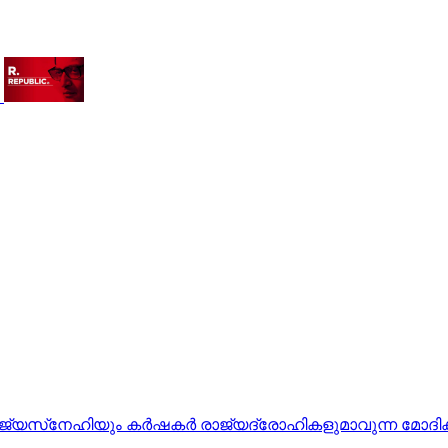
്‌നേഹിയും കർഷകർ രാജ്യദ്രോഹികളുമാവുന്ന മോദിക്ക