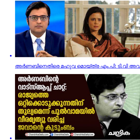
അർണബിനെതിരെ മഹുവ മൊയ്ത്ര എം.പി: ടി.വി അവ