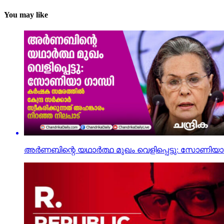
You may like
അർണബിന്റെ യഥാർത്ഥ മുഖം വെളിപ്പെട്ടു: സോണിയാ