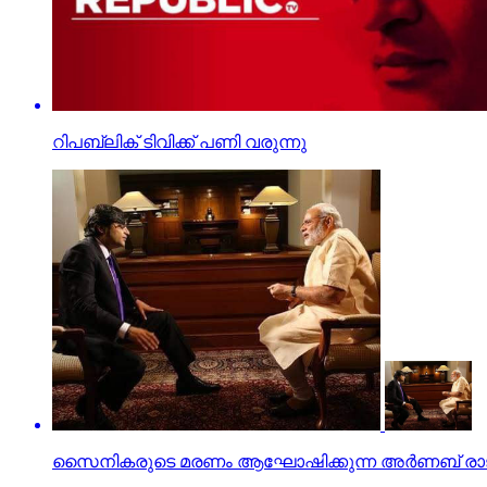
റിപബ്ലിക് ടിവിക്ക് പണി വരുന്നു
സൈനികരുടെ മരണം ആഘോഷിക്കുന്ന അർണബ് രാജ്യസ