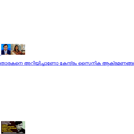
താരകനെ അറിയിച്ചാണോ കേന്ദ്രം സൈനിക ആക്രമണങ്ങൾ 