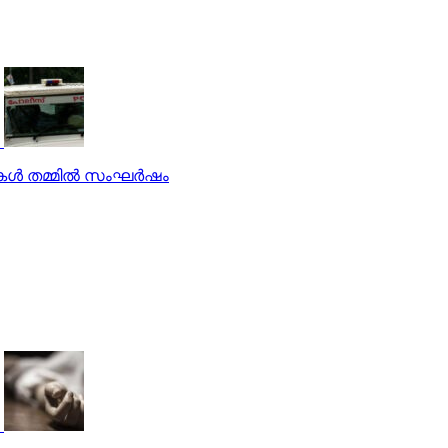
കള്‍ തമ്മില്‍ സംഘര്‍ഷം