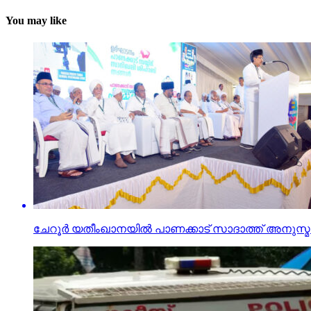
You may like
ചേറൂര്‍ യതീംഖാനയില്‍ പാണക്കാട് സാദാത്ത് അനു