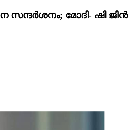
്ദർശനം; മോദി- ഷി ജിൻ പിങ്