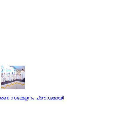
സ്മരണ സമ്മേളനം പ്രൗഢമായി