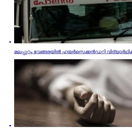
മലപ്പുറം വേങ്ങരയില്‍ ഹയര്‍സെക്കന്‍ഡറി വിദ്യാര്‍ഥി