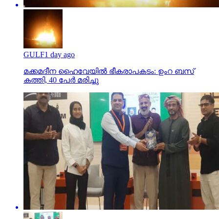
GULF
1 day ago
മക്കമദീന ഹൈവേയില്‍ ഭീകരാപകടം: ഉംറ ബസ്
കത്തി, 40 പേര്‍ മരിച്ചു