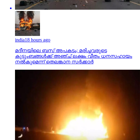
india
18 hours ago
മദീനയിലെ ബസ് അപകടം; മരിച്ചവരുടെ
കുടുംബങ്ങള്‍ക്ക് അഞ്ച് ലക്ഷം വീതം ധനസഹായം
നല്‍കുമെന്ന് തെലങ്കാന സര്‍ക്കാര്‍