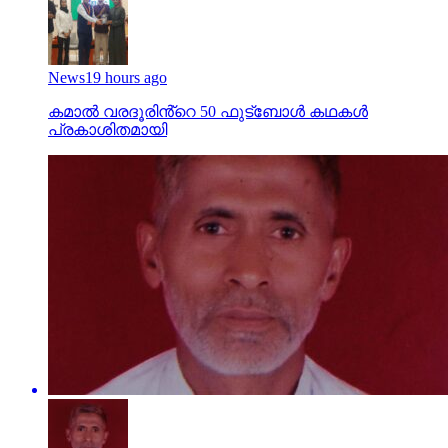
News
19 hours ago
കമാൽ വരദൂരിൻ്റെ 50 ഫുട്ബോൾ കഥകൾ
പ്രകാശിതമായി
india
3 days ago