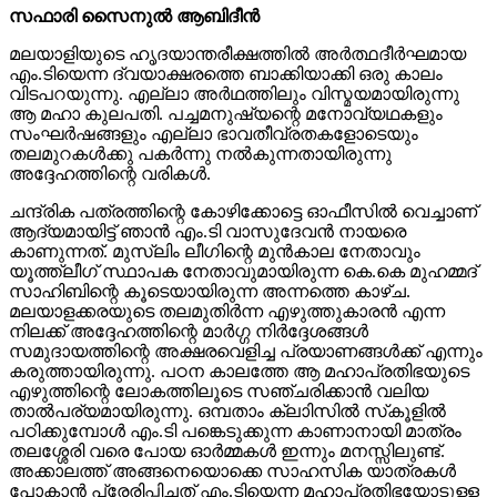
വിടപറയുന്നു. എല്ലാ അര്‍ഥത്തിലും വിസ്മയമായിരുന്നു
ആ മഹാ കുലപതി. പച്ചമനുഷ്യന്റെ മനോവ്യഥകളും
സംഘര്‍ഷങ്ങളും എല്ലാ ഭാവതീവ്രതകളോടെയും
തലമുറകള്‍ക്കു പകര്‍ന്നു നല്‍കുന്നതായിരുന്നു
അദ്ദേഹത്തിന്റെ വരികള്‍.
ചന്ദ്രിക പത്രത്തിന്റെ കോഴിക്കോട്ടെ ഓഫീസില്‍ വെച്ചാണ്
ആദ്യമായിട്ട് ഞാന്‍ എം.ടി വാസുദേവന്‍ നായരെ
കാണുന്നത്. മുസ്ലിം ലീഗിന്റെ മുന്‍കാല നേതാവും
യൂത്ത്ലീഗ് സ്ഥാപക നേതാവുമായിരുന്ന കെ.കെ മുഹമ്മദ്
സാഹിബിന്റെ കൂടെയായിരുന്ന അന്നത്തെ കാഴ്ച.
മലയാളക്കരയുടെ തലമുതിര്‍ന്ന എഴുത്തുകാരന്‍ എന്ന
നിലക്ക് അദ്ദേഹത്തിന്റെ മാര്‍ഗ്ഗ നിര്‍ദ്ദേശങ്ങള്‍
സമുദായത്തിന്റെ അക്ഷരവെളിച്ച പ്രയാണങ്ങള്‍ക്ക് എന്നും
കരുത്തായിരുന്നു. പഠന കാലത്തേ ആ മഹാപ്രതിഭയുടെ
എഴുത്തിന്റെ ലോകത്തിലൂടെ സഞ്ചരിക്കാന്‍ വലിയ
താല്‍പര്യമായിരുന്നു. ഒമ്പതാം ക്ലാിസില്‍ സ്‌കൂളില്‍
പഠിക്കുമ്പോള്‍ എം.ടി പങ്കെടുക്കുന്ന കാണാനായി മാത്രം
തലശ്ശേരി വരെ പോയ ഓര്‍മ്മകള്‍ ഇന്നും മനസ്സിലുണ്ട്.
അക്കാലത്ത് അങ്ങനെയൊക്കെ സാഹസിക യാത്രകള്‍
പോകാന്‍ പ്രേരിപ്പിച്ചത് എം.ടിയെന്ന മഹാപ്രതിഭയോടുള്ള
വലിയ ആകര്‍ഷണം ഒന്നു മാത്രമായിരുന്നു.
മണിക്കൂറുകളോളം അദ്ദേഹത്തെ കേട്ടിരിക്കാനും ആര്‍ക്കും
മടുപ്പുണ്ടായിരുന്നില്ല. അദ്ദേഹം ഗള്‍ഫില്‍ വരുന്ന
സമയങ്ങളിലും കാണാനും അദ്ദേഹത്തെ കേള്‍ക്കാനും ഏത്