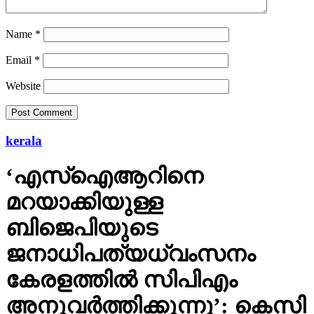
Email
*
Website
kerala
‘എസ്‌ഐആറിനെ
മറയാക്കിയുള്ള
ബിജെപിയുടെ
ജനാധിപത്യധ്വംസനം
കേരളത്തില്‍ സിപിഎം
അനുവര്‍ത്തിക്കുന്നു’: കെസി
വേണുഗോപാല്‍ എംപി