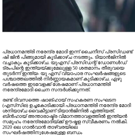
പ്രധാനമന്ത്രി നരേന്ദ്ര മോദി ഇന്ന് ചൈനീസ് പ്രസിഡണ്ട്
ഷി ജിൻ പിങ്ങുമായി കൂടിക്കാഴ്ച നടത്തും. ടിയാൻജിനിൽ
വച്ചാകും കൂടിക്കാഴ്ച. യുഎസ് പ്രസിഡന്റ് ഡോണൾഡ്
ട്രംപിന്റെ ഇന്ത്യയ്ക്കുമേലുള്ള 50 ശതമാനം തീരുവയെ
തുടർന്ന് ഇന്ത്യ- യു എസ് വ്യാപാര സംഘർഷങ്ങളുടെ
പശ്ചാത്തലത്തിൽ നിർണ്ണായകമാണ് കൂടിക്കാഴ്ച. ഏഴു
വർഷത്തെ ഇടവേളക്ക് ശേഷമാണ് പ്രധാനമന്ത്രി
നരേന്ദ്രമോദി ചൈന സന്ദർശിക്കുന്നത്.
രണ്ട് ദിവസത്തെ ഷാങ്ഹായ് സഹകരണ സംഘടന
(എസ്‌സി‌ഒ) ഉച്ചകോടിക്കായി പ്രധാനമന്ത്രി നരേന്ദ്ര മോദി
ശനിയാഴ്ച വൈകീട്ടാണ് ടിയാൻജിനിൽ എത്തിയത്.
ബിൻഹായ് അന്താരാഷ്ട്ര വിമാനത്താവളത്തിൽ ഇന്ത്യൻ
സമൂഹം നരേന്ദ്രമോദിയ്ക്ക് ഊഷ്മള സ്വീകരണം നൽകി.
2020 ലെ ഗാൽവാൻ താഴ്‌വരയിലെ
സംഘർഷത്തിനുശേഷമുള്ള ബന്ധം
മെച്ചപ്പെടുത്തുന്നതിലും, വ്യാപാരത്തിലും പ്രാദേശിക
സ്ഥിരതയിലും സഹകരണം വർധിപ്പിക്കുന്നതിനുമുള്ള
തീരുമാനങ്ങൾ സന്ദർശനത്തിനിടയിൽ ഉണ്ടാകും എന്നാണ്
പ്രതീക്ഷിക്കുന്നത്.