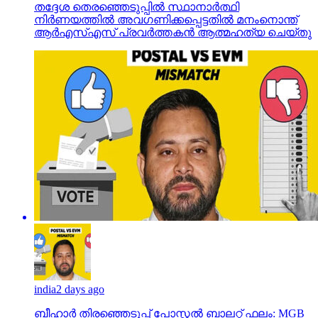
india
2 days ago
ബീഹാർ തിരഞ്ഞെടുപ്പ് പോസ്റ്റൽ ബാലറ്റ് ഫലം: MGB
142, NDA 98; എന്തുകൊണ്ടാണ് ഇത് ഇവിഎമ്മിന്
എതിരായിരിക്കുന്നത്?