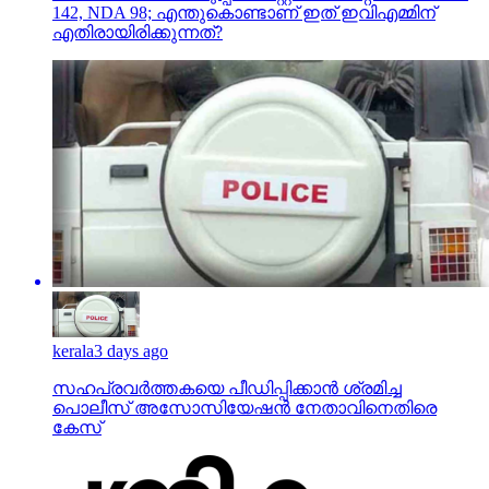
kerala
3 days ago
സഹപ്രവര്‍ത്തകയെ പീഡിപ്പിക്കാന്‍ ശ്രമിച്ച
പൊലീസ് അസോസിയേഷന്‍ നേതാവിനെതിരെ
കേസ്