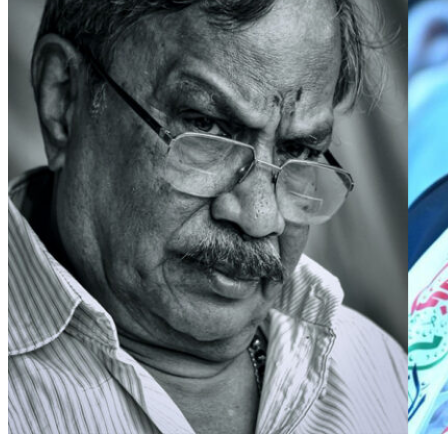
സഫാരി സൈനുല്‍ ആബിദീന്‍
മലയാളിയുടെ ഹൃദയാന്തരീക്ഷത്തില്‍ അര്‍ത്ഥദീര്‍ഘമായ
എം.ടിയെന്ന ദ്വയാക്ഷരത്തെ ബാക്കിയാക്കി ഒരു കാലം