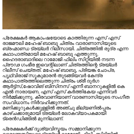
പ്രേക്ഷകർ ആകാംഷയോടെ കാത്തിരുന്ന എസ് എസ്
രാജമൗലി മഹേഷ് ബാബു ചിത്രം വാരാണാസിയുടെ
ബ്രഹ്മാണ്ഡ ട്രയ്ലർ റിലീസായി. ചിത്രത്തിൽ രുദ്ര എന്ന
കഥാപാത്രമായി മഹേഷ് ബാബു എത്തുന്നു.
ഹൈദരാബാദിലെ റാമോജി ഫിലിം സിറ്റിയിൽ നടന്ന
പ്രൗഢ ഗംഭീര ഇവെന്റിലാണ് ചിത്രത്തിന്റെ ട്രയ്ലർ
റിലീസ് ചെയ്തത്. മഹേഷ് ബാബു, പ്രിയങ്ക ചോപ്ര,
പൃഥ്വിരാജ് സുകുമാരൻ തുടങ്ങിയവർ കേന്ദ്ര
കഥാപാത്രത്തിലെത്തുന്ന ചിത്രം ശ്രീ ദുർഗ
ആർട്ട്സ്,ഷോവിങ് ബിസിനസ് എന്നീ ബാനറുകളിൽ കെ
എൽ നാരായണ, എസ് എസ് കർത്തികേയ എന്നിവർ
നിർമ്മിക്കുന്നു. കീരവാണിയാണ് വാരണാസിയുടെ സംഗീത
സംവിധാനം നിർവഹിക്കുന്നത്.
മണിക്കൂറുകൾക്കുള്ളിൽ അഞ്ചു മില്യണിൽപ്പരം
കാഴ്ചക്കാരുമായി ട്രയ്ലർ ലോകവ്യാപകമായി
ട്രെൻഡിങ്ങിൽ മുന്നിലാണ്.
പ്രേക്ഷകർക്ക് ദൃശ്യവിസ്മയം സമ്മാനിക്കുന്ന