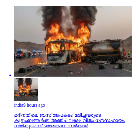
india
9 hours ago
മദീനയിലെ ബസ് അപകടം; മരിച്ചവരുടെ
കുടുംബങ്ങള്‍ക്ക് അഞ്ച് ലക്ഷം വീതം ധനസഹായം
നല്‍കുമെന്ന് തെലങ്കാന സര്‍ക്കാര്‍