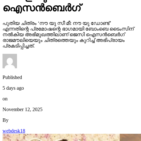
ഐസന്‍ബെര്‍ഗ്
പുതിയ ചിത്രം ‘നൗ യു സീ മീ: നൗ യു ഡോണ്ട്’
എന്നതിന്റെ പ്രമോഷന്റെ ഭാഗമായി ബോംബെ ടൈംസിന്
നല്‍കിയ അഭിമുഖത്തിലാണ് ജെസി ഐസന്‍ബെര്‍ഗ്
രാജമൗലിയെയും ചിത്രത്തെയും കുറിച്ച് അഭിപ്രായം
പ്രകടിപ്പിച്ചത്.
Published
5 days ago
on
November 12, 2025
By
webdesk18