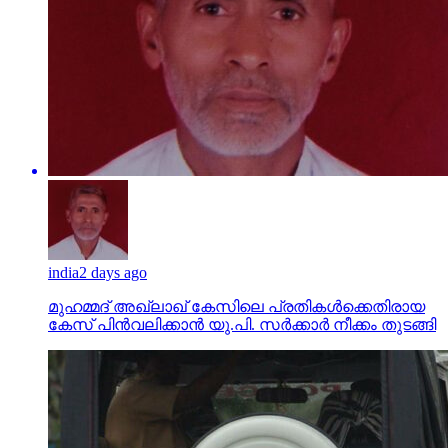
india
2 days ago
മുഹമ്മദ് അഖ്‌ലാഖ് കേസിലെ പ്രതികള്‍ക്കെതിരായ
കേസ് പിന്‍വലിക്കാന്‍ യു.പി. സര്‍ക്കാര്‍ നീക്കം തുടങ്ങി