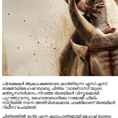
പ്രേക്ഷകര്‍ ആകാംക്ഷയോടെ കാത്തിരുന്ന എസ്.എസ്.
രാജമൗലിമഹേഷ് ബാബു ചിത്രം ‘വാരണാസി’യുടെ
ഭര്തൃസന്ദര്‍ശനം നിറഞ്ഞ ട്രെയിലര്‍ വിസ്മയമായി
പുറത്തുവന്നു. ഹൈദരാബാദിലെ റാമോജി ഫിലിം
സിറ്റിയില്‍ നടന്ന അതിവിശാലമായ ചടങ്ങിലാണ് ട്രെയിലര്‍
റിലീസ് ചെയ്തത്.
ചിത്രത്തില്‍ രുദ്ര എന്ന കഥാപാത്രമായി മഹേഷ് ബാബു