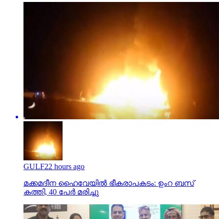
GULF
22 hours ago
മക്കമദീന ഹൈവേയില്‍ ഭീകരാപകടം: ഉംറ ബസ്
കത്തി, 40 പേര്‍ മരിച്ചു