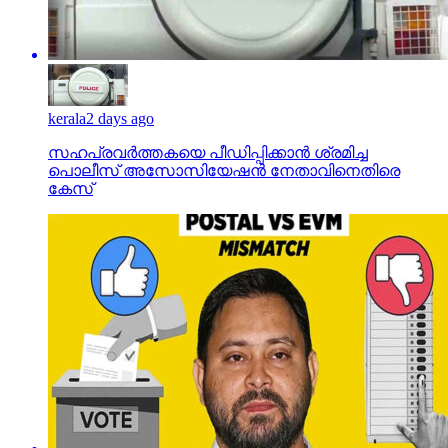
kerala
2 days ago
സഹപ്രവര്‍ത്തകയെ പീഡിപ്പിക്കാന്‍ ശ്രമിച്ച
പൊലീസ് അസോസിയേഷന്‍ നേതാവിനെതിരെ
കേസ്