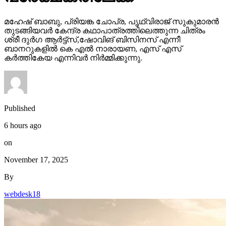
മഹേഷ് ബാബു, പ്രിയങ്ക ചോപ്ര, പൃഥ്വിരാജ് സുകുമാരൻ
തുടങ്ങിയവർ കേന്ദ്ര കഥാപാത്രത്തിലെത്തുന്ന ചിത്രം
ശ്രീ ദുർഗ ആർട്ട്സ്,ഷോവിങ് ബിസിനസ് എന്നീ
ബാനറുകളിൽ കെ എൽ നാരായണ, എസ് എസ്
കർത്തികേയ എന്നിവർ നിർമ്മിക്കുന്നു.
Published
6 hours ago
on
November 17, 2025
By
webdesk18