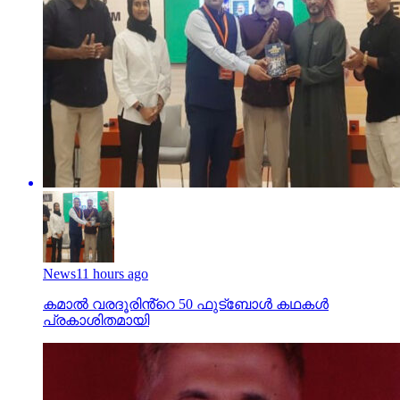
News
11 hours ago
കമാൽ വരദൂരിൻ്റെ 50 ഫുട്ബോൾ കഥകൾ
പ്രകാശിതമായി