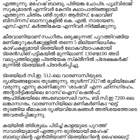
എത്തുന്നു. മഹേഷ് ബാബു, പ്രിയങ്ക ചോപ്ര, പൃഥ്വിരാജ്
സുകുമാരന്‍ എന്നിവര്‍ കേന്ദ്ര കഥാപാത്രങ്ങളായി
എത്തുന്ന ചിത്രം ശ്രീ ദുര്ഗ ആര്‍ട്‌സ്, ഷോവിങ്
ബിസിനസ് ബാനറുകളില്‍ കെ. എല്‍. നാരായണ,
എസ്.എസ്. കര്‍ത്തികേയ എന്നിവര്‍ നിര്‍മ്മിക്കുന്നു.
കീരവാണിയാണ് സംഗീതം ഒരുക്കുന്നത്. പുറത്തിറങ്ങിയ
മണിക്കൂറുകള്‍ക്കുള്ളില്‍ തന്നെ 5 മില്യണിലധികം
കാഴ്ചകളുമായി ട്രെയിലര്‍ ലോകവ്യാപകമായി
ട്രെന്‍ഡിങ് പട്ടികയില്‍ മുന്നിലാണ്. 130ണ്മ100 അടി
വലുപ്പത്തിലുള്ള പ്രത്യേക സ്‌ക്രീനില്‍ പ്രേക്ഷകര്‍ക്ക്
മുന്നില്‍ ട്രെയിലര്‍ പ്രദര്‍ശിപ്പിച്ചു.
ട്രെയിലര്‍ സി.ഇ. 512-ലെ വാരണാസിയുടെ
ദൃശ്യങ്ങളോടെ തുടങ്ങുന്നു. തുടര്‍ന്ന് 2027ല്‍ ഭൂമിയിലേക്ക്
വരുന്നു എന്നു കാണിക്കുന്ന ‘ശാംഭവി’ എന്ന ഛിന്നഗ്രഹം,
അന്റാര്‍ട്ടിക്കയിലെ റോസ് ഐസ് ഷെല്‍ഫ്,
ആഫ്രിക്കയിലെ അംബോസെലി വനം, ബി.സി.ഇ 7200-ലെ
ലങ്കാനഗരം, വാരണാസിയിലെ മണികര്‍ണികാ ഘട്ട്
തുടങ്ങിയ ഭീമാകാര ദൃശ്യവിശേഷങ്ങള്‍ അതിശയത്തോടെ
അവതരിപ്പിക്കുന്നു.
കയ്യില്‍ ത്രിശൂലം പിടിച്ച് കാളയുടെ പുറത്ത്
സവാരിയുമായി എത്തുന്ന രുദ്രയായി മഹേഷ്
ബാബുവിന്റെ എന്‍ട്രിയാണ് ട്രെയിലറിന്റെ ഹൈലൈറ്റ്.