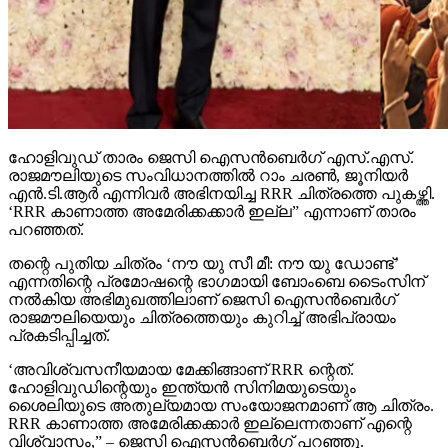
ഹോളിവുഡ് താരം ജെസി ഐസന്‍ബെര്‍ഗ് എസ്.എസ്.
രാജമൗലിയുടെ സംവിധാനത്തില്‍ റാം ചരണ്‍, ജൂനിയര്‍
എന്‍.ടി.ആര്‍ എന്നിവര്‍ അഭിനയിച്ച RRR ചിത്രത്തെ പുകഴ്ത്തി.
‘RRR കാണാത്ത അമേരിക്കക്കാര്‍ ഇല്ല” എന്നാണ് താരം
പറഞ്ഞത്.
തന്റെ പുതിയ ചിത്രം ‘നൗ യു സീ മീ: നൗ യു ഡോണ്ട്’
എന്നതിന്റെ പ്രമോഷന്റെ ഭാഗമായി ബോംബെ ടൈംസിന്
നല്‍കിയ അഭിമുഖത്തിലാണ് ജെസി ഐസന്‍ബെര്‍ഗ്
രാജമൗലിയെയും ചിത്രത്തെയും കുറിച്ച് അഭിപ്രായം
പ്രകടിപ്പിച്ചത്.
‘അവിശ്വസനീയമായ മേക്കിങ്ങാണ് RRR ന്റെത്.
ഹോളിവുഡിന്റെയും ഇന്ത്യന്‍ സിനിമയുടെയും
ശൈലിയുടെ അതുല്യമായ സംയോജനമാണ് ആ ചിത്രം.
RRR കാണാത്ത അമേരിക്കക്കാര്‍ ഇല്ലെന്നതാണ് എന്റെ
വിശ്വാസം,” – ജെസി ഐസന്‍ബെര്‍ഗ് പറഞ്ഞു.