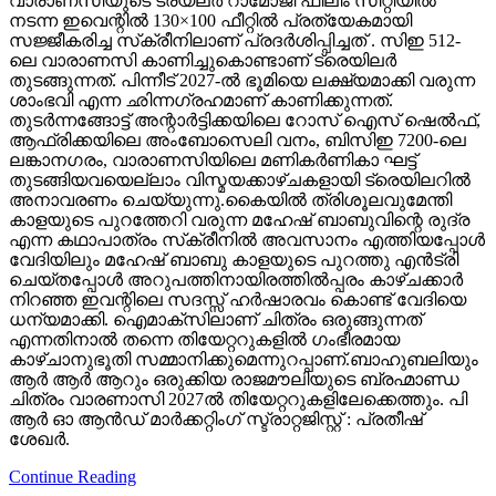
വാരാണസിയുടെ ട്രയ്ലർ റാമോജി ഫിലിം സിറ്റിയിൽ
നടന്ന ഇവെന്റിൽ 130×100 ഫീറ്റിൽ പ്രത്യേകമായി
സജ്ജീകരിച്ച സ്‌ക്രീനിലാണ് പ്രദർശിപ്പിച്ചത് . സിഇ 512-
ലെ വാരാണസി കാണിച്ചുകൊണ്ടാണ് ട്രെയിലര്‍
തുടങ്ങുന്നത്. പിന്നീട് 2027-ല്‍ ഭൂമിയെ ലക്ഷ്യമാക്കി വരുന്ന
ശാംഭവി എന്ന ഛിന്നഗ്രഹമാണ് കാണിക്കുന്നത്.
തുടര്‍ന്നങ്ങോട്ട് അന്റാര്‍ട്ടിക്കയിലെ റോസ് ഐസ് ഷെല്‍ഫ്,
ആഫ്രിക്കയിലെ അംബോസെലി വനം, ബിസിഇ 7200-ലെ
ലങ്കാനഗരം, വാരാണസിയിലെ മണികര്‍ണികാ ഘട്ട്
തുടങ്ങിയവയെല്ലാം വിസ്മയക്കാഴ്ചകളായി ട്രെയിലറില്‍
അനാവരണം ചെയ്യുന്നു.കൈയില്‍ ത്രിശൂലവുമേന്തി
കാളയുടെ പുറത്തേറി വരുന്ന മഹേഷ് ബാബുവിന്റെ രുദ്ര
എന്ന കഥാപാത്രം സ്‌ക്രീനിൽ അവസാനം എത്തിയപ്പോൾ
വേദിയിലും മഹേഷ് ബാബു കാളയുടെ പുറത്തു എൻട്രി
ചെയ്തപ്പോൾ അറുപത്തിനായിരത്തിൽപ്പരം കാഴ്ചക്കാർ
നിറഞ്ഞ ഇവന്റിലെ സദസ്സ് ഹർഷാരവം കൊണ്ട് വേദിയെ
ധന്യമാക്കി. ഐമാക്‌സിലാണ് ചിത്രം ഒരുങ്ങുന്നത്
എന്നതിനാല്‍ തന്നെ തിയേറ്ററുകളില്‍ ഗംഭീരമായ
കാഴ്ചാനുഭൂതി സമ്മാനിക്കുമെന്നുറപ്പാണ്.ബാഹുബലിയും
ആർ ആർ ആറും ഒരുക്കിയ രാജമൗലിയുടെ ബ്രഹ്മാണ്ഡ
ചിത്രം വാരണാസി 2027ൽ തിയേറ്ററുകളിലേക്കെത്തും. പി
ആർ ഓ ആൻഡ് മാർക്കറ്റിംഗ് സ്ട്രാറ്റജിസ്റ്റ് : പ്രതീഷ്
ശേഖർ.
Continue Reading