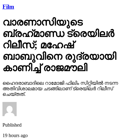
Film
വാരണാസിയുടെ
ബ്രഹ്‌മാണ്ഡ ട്രെയിലര്‍
റിലീസ്; മഹേഷ്
ബാബുവിനെ രുദ്രയായി
കാണിച്ച് രാജമൗലി
ഹൈദരാബാദിലെ റാമോജി ഫിലിം സിറ്റിയില്‍ നടന്ന
അതിവിശാലമായ ചടങ്ങിലാണ് ട്രെയിലര്‍ റിലീസ്
ചെയ്തത്.
Published
19 hours ago