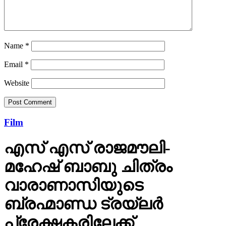
Name
*
Email
*
Website
Film
എസ് എസ് രാജമൗലി-
മഹേഷ് ബാബു ചിത്രം
വാരാണാസിയുടെ
ബ്രഹ്മാണ്ഡ ട്രയ്ലർ
പ്രേക്ഷകരിലേക്ക്