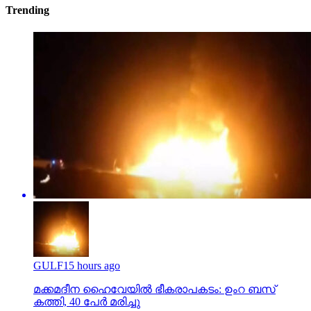
Trending
GULF
15 hours ago
മക്കമദീന ഹൈവേയില്‍ ഭീകരാപകടം: ഉംറ ബസ്
കത്തി, 40 പേര്‍ മരിച്ചു