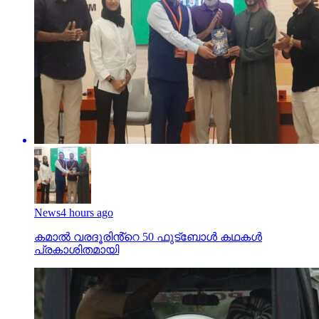
News
4 hours ago
കമാൽ വരദൂരിൻ്റെ 50 ഫുട്ബോൾ കഥകൾ
പ്രകാശിതമായി