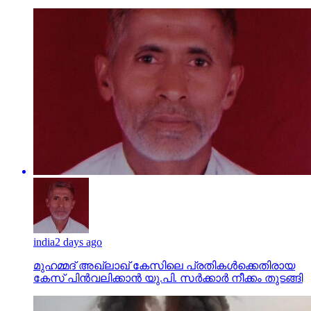
india
2 days ago
മുഹമ്മദ് അഖ്‌ലാഖ് കേസിലെ പ്രതികള്‍ക്കെതിരായ
കേസ് പിന്‍വലിക്കാന്‍ യു.പി. സര്‍ക്കാര്‍ നീക്കം തുടങ്ങി