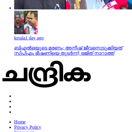
kerala
1 day ago
ബിഎല്‍ഒയുടെ മരണം; അനീഷ് ജീവനൊടുക്കിയത്
സിപിഎം ഭീഷണിയെ തുടര്‍ന്ന്; രജിത് നാറാത്ത്
Home
Privacy Policy