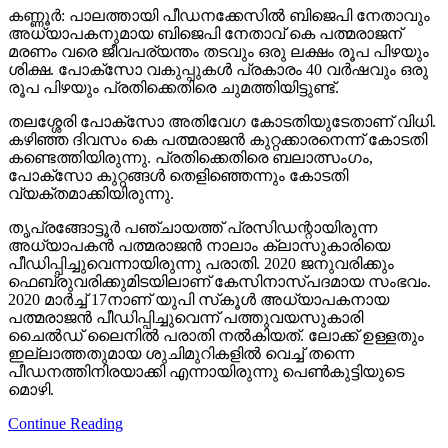
കണ്ണൂര്‍: പാലത്തായി പീഡനക്കേസില്‍ ബിജെപി നേതാവും
അധ്യാപകനുമായ ബിജെപി നേതാവ് കെ പത്മരാജന്
മരണം വരെ ജീവപര്യന്തം തടവും ഒരു ലക്ഷം രൂപ പിഴയും
ശിക്ഷ. പോക്‌സോ വകുപ്പുകള്‍ പ്രകാരം 40 വര്‍ഷവും ഒരു
രൂപ പിഴയും പ്രതിക്കെതിരെ ചുമത്തിയിട്ടുണ്ട്.
തലശ്ശേരി പോക്സോ അതിവേഗ കോടതിയുടേതാണ് വിധി.
കഴിഞ്ഞ ദിവസം കെ പത്മരാജന്‍ കുറ്റക്കാരനെന്ന് കോടതി
കണ്ടെത്തിയിരുന്നു. പ്രതിക്കെതിരെ ബലാത്സംഗം,
പോക്സോ കുറ്റങ്ങള്‍ തെളിഞ്ഞെന്നും കോടതി
വ്യക്തമാക്കിയിരുന്നു.
തൃപ്രങ്ങോട്ടൂര്‍ പഞ്ചായത്ത് പ്രസിഡന്റായിരുന്ന
അധ്യാപകന്‍ പത്മരാജന്‍ നാലാം ക്ലാസുകാരിയെ
പീഡിപ്പിച്ചുവെന്നായിരുന്നു പരാതി. 2020 ജനുവരിക്കും
ഫെബ്രുവരിക്കുമിടയിലാണ് കേസിനാസ്പദമായ സംഭവം.
2020 മാര്‍ച്ച് 17നാണ് യുപി സ്‌കൂള്‍ അധ്യാപകനായ
പത്മരാജന്‍ പീഡിപ്പിച്ചുവെന്ന് പത്തുവയസുകാരി
ചൈല്‍ഡ് ലൈനില്‍ പരാതി നല്‍കിയത്. ലോക്ക് ഉള്ളതും
ഇല്ലാത്തതുമായ ശുചിമുറികളില്‍ വെച്ച് തന്നെ
പീഡനത്തിനിരയാക്കി എന്നായിരുന്നു പെണ്‍കുട്ടിയുടെ
മൊഴി.
Continue Reading