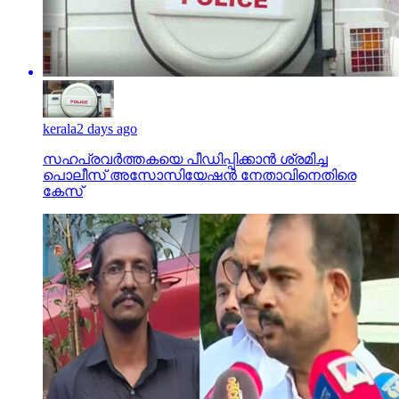
kerala
2 days ago
സഹപ്രവര്‍ത്തകയെ പീഡിപ്പിക്കാന്‍ ശ്രമിച്ച
പൊലീസ് അസോസിയേഷന്‍ നേതാവിനെതിരെ
കേസ്