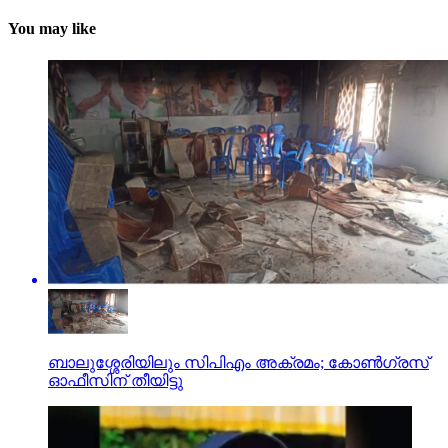
You may like
ബാലുശ്ശേരിയിലും സിപിഎം അക്രമം; കോണ്‍ഗ്രസ്
ഓഫീസിന് തീയിട്ടു