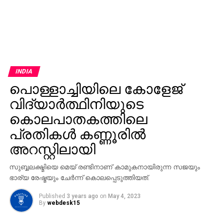
INDIA
പൊള്ളാച്ചിയിലെ കോളേജ്
വിദ്യാർത്ഥിനിയുടെ
കൊലപാതകത്തിലെ
പ്രതികൾ കണ്ണൂരിൽ
അറസ്റ്റിലായി
സുബ്ബലക്ഷ്മിയെ മെയ് രണ്ടിനാണ് കാമുകനായിരുന്ന സജയും
ഭാര്യ രേഷ്മയും ചേർന്ന് കൊലപ്പെടുത്തിയത്.
Published
3 years ago
on
May 4, 2023
By
webdesk15