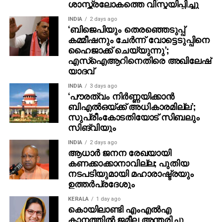
ശാസ്ത്രലോകത്തെ വിസ്മയിപ്പിച്ചു
വകുപ്പുകള്‍ ചേര്‍ത്ത് 35 പേര്‍ക്കെതിരെയാണ്
കേസെടുത്തത്. ഇതില്‍ നാലുപേര്‍ മരണമടഞ്ഞു.
INDIA
2 days ago
‘ബിജെപിയും തെരഞ്ഞെടുപ്പ്
കമ്മീഷനും ചേർന്ന് വോട്ടെടുപ്പിനെ
ഹൈജാക്ക് ചെയ്യുന്നു’;
എസ്ഐആറിനെതിരെ അഖിലേഷ്
യാദവ്
INDIA
3 days ago
‘പൗരത്വം നിര്‍ണ്ണയിക്കാന്‍
ബിഎല്‍ഒയ്ക്ക് അധികാരമില്ല’;
സുപ്രീംകോടതിയോട് സിബലും
സിങ്‌വിയും
INDIA
2 days ago
ആധാർ ജനന രേഖയായി
കണക്കാക്കാനാവില്ല; പുതിയ
നടപടിയുമായി മഹാരാഷ്ട്രയും
ഉത്തർപ്രദേശും
KERALA
1 day ago
കൊയിലാണ്ടി എംഎല്‍എ
കാനത്തില്‍ ജമീല അന്തരിച്ചു