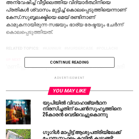
അന്വേഷിച്ച് വീട്ടിലെത്തിയ വിദ്യാർത്ഥിനിയെ
പ്രതികൾ ശ്വാസം മുട്ടിച്ച് കൊലപ്പെടുത്തിയെന്നാണ്
കേസ്.സുബ്ബലക്ഷ്മിയെ മെയ് രണ്ടിനാണ്
കാമുകനായിരുന്ന സജയും ഭാര്യ രേഷ്മയും ചേർന്ന്
കൊലപ്പെടുത്തിയത്.
RELATED TOPICS:
KANNUR
MURDERCASE
POLLACHI
UP NEXT
CONTINUE READING
‘മണിപ്പൂർ കത്തുന്നു, സഹായിക്കണമെന്ന്’ മേരി
കോം; സൈന്യം രംഗത്ത്
ADVERTISEMENT
DON'T MISS
ഇന്ത്യൻ നഴ്‌സസ് ഫെഡറേഷൻ ഓഫ് കുവൈറ്റ്
YOU MAY LIKE
മെയ് 12 ന് കുവൈത്തിൽ അന്താരാഷ്ട്ര നഴ്‌സസ്
ദിനാചരണം സംഘടിപ്പിക്കും
യുപിയില്‍ വിവാഹാഭ്യര്‍ഥന
നിരസിച്ചതിന് പെണ്‍സുഹൃത്തിനെ
26കാരന്‍ വെടിവെച്ചുകൊന്നു
ഗൂഗിള്‍ മാപ്പിട്ട് ആശുപത്രിയിലേക്ക്
പോയ സംഘം കാട്ടില്‍ കുടുങ്ങി;