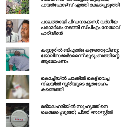
ഫയര്‍ഫോഴ്‌സ് എത്തി രക്ഷപ്പെടുത്തി
പാലത്തായി പീഡനക്കേസ്; വര്‍ഗീയ
പരാമര്‍ശം നടത്തി സിപിഎം നേതാവ്
ഹരീന്ദ്രന്‍
കണ്ണൂരില്‍ ബിഎല്‍ഒ കുഴഞ്ഞുവീണു;
ജോലിസമ്മര്‍ദമെന്ന് കുടുംബത്തിന്റെ
ആരോപണം
കൊച്ചിയില്‍ ചാക്കില്‍ കെട്ടിവെച്ച
നിലയില്‍ സ്ത്രീയുടെ മൃതദേഹം
കണ്ടെത്തി
മദ്യലഹരിയില്‍ സുഹൃത്തിനെ
കൊലപ്പെടുത്തി; പ്രതി അറസ്റ്റില്‍