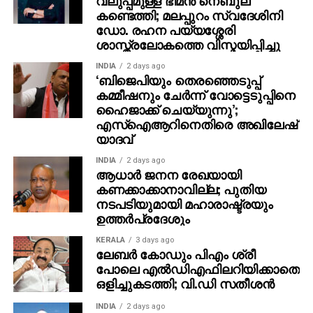
നല്‍കിയെന്നും കുറിപ്പിലുണ്ട്. ഇത് യുവതി
കണ്ടെത്തി; മലപ്പുറം സ്വദേശിനി
ഡോ. രഹന പയ്യശ്ശേരി
സമ്മതിച്ചതായാണ് വിവരം. നിലവില്‍ സംസ്ഥാന
ശാസ്ത്രലോകത്തെ വിസ്മയിപ്പിച്ചു
പൊലീസ് മേധാവിക്ക് നല്‍കിയ റിപ്പോര്‍ട്ടില്‍
ഡിവൈഎസ്പി ഉമേഷിനെതിരെ പീഡനത്തിന്
INDIA
2 days ago
‘ബിജെപിയും തെരഞ്ഞെടുപ്പ്
കേസെടുക്കണമെന്ന് ഉണ്ടെന്നാണ് സൂചന.
കമ്മീഷനും ചേർന്ന് വോട്ടെടുപ്പിനെ
ഹൈജാക്ക് ചെയ്യുന്നു’;
എസ്ഐആറിനെതിരെ അഖിലേഷ്
യാദവ്
INDIA
2 days ago
ആധാർ ജനന രേഖയായി
കണക്കാക്കാനാവില്ല; പുതിയ
നടപടിയുമായി മഹാരാഷ്ട്രയും
ഉത്തർപ്രദേശും
KERALA
3 days ago
ലേബര്‍ കോഡും പിഎം ശ്രീ
പോലെ എല്‍ഡിഎഫിലറിയിക്കാതെ
ഒളിച്ചുകടത്തി; വി.ഡി സതീശന്‍
INDIA
2 days ago