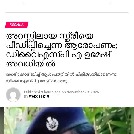
KERALA
അറസ്റ്റിലായ സ്ത്രീയെ
പീഡിപ്പിച്ചെന്ന ആരോപണം;
ഡിവൈഎസ്പി എ ഉമേഷ്
അവധിയില്‍
കോഴിക്കോട് ബീച്ച് ആശുപത്രിയില്‍ ചികിത്സയിലാണെന്ന്
ഡിവൈഎസ്പി ഉമേഷ് പറഞ്ഞു.
Published
9 hours ago
on
November 29, 2025
By
webdesk18