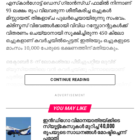
എസ്‌കാര്‍ഗോട്ട് ഡെസ് ഗ്രാന്‍സ്ഡ് ഫാമില്‍ നിന്നാണ്
93 ലക്ഷം രൂപ വിലവരുന്ന ശീതീകരിച്ച ഒച്ചുകള്‍
മിസ്സായത്. തിങ്കളാഴ്ച പുലര്‍ച്ചെയായിരുന്നു സംഭവം.
ക്രിസ്മസ് വിഭവങ്ങള്‍ക്കായി വിവിധ റസ്റ്റോറന്റുകള്‍ക്ക്
വിതരണം ചെയ്യാനായി സൂക്ഷിച്ചിരുന്ന 450 കിലോ
ഒച്ചുകളാണ് കവര്‍ച്ചയില്‍പ്പെട്ടത്. ഇത്രയും ഒച്ചുകളുടെ
മാംസം 10,000 പേരുടെ ഭക്ഷണത്തിന് മതിയാകും.
ഒക്ടോബര്‍ 8-ന് ലോകശ്രദ്ധ പിടിച്ചുപറ്റിയ ലൂവ്ര്
മ്യൂസിയത്തിലെ വന്‍ കവര്‍ച്ചയ്ക്കു പിന്നാലെയാണ്
പുതിയ സംഭവം. മ്യൂസിയം കവര്‍ച്ച കേസില്‍
CONTINUE READING
നാലാമത്തെ സംശയാസ്പദനെ അടുത്തിടെ പോലിസ്
അറസ്റ്റ് ചെയ്തിരുന്നു.
ADVERTISEMENT
YOU MAY LIKE
RELATED TOPICS:
FRANCE
ROBBERY
SNAILS
THEFT
ഇന്‍ഡിഗോ വിമാനയാത്രയ്ക്കിടെ
DON'T MISS
സ്യൂട്ട്‌കേസുകള്‍ മുറിച്ച് 40,000
ഡിജിറ്റല്‍ തട്ടിപ്പ്; കോഴിക്കോട് സ്വദേശിനിയില്‍
രൂപയുടെ സാധനങ്ങള്‍ മോഷ്ടിച്ചെന്ന്
നിന്ന് 2.04 കോടി തട്ടിയ കേസില്‍ ഒരാള്‍ അറസ്റ്റില്‍
പരാതി