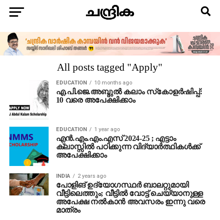
All posts tagged "Apply"
EDUCATION
10 months ago
എ.പി.ജെ.അബ്ദുൽ കലാം സ്‌കോളർഷിപ്പ്:
10 വരെ അപേക്ഷിക്കാം
EDUCATION
1 year ago
എന്‍.എം.എം.എസ്‌ 2024-25 ; എട്ടാം
ക്ലാസ്സിൽ പഠിക്കുന്ന വിദ്യാർത്ഥികൾക്ക്
അപേക്ഷിക്കാം
INDIA
2 years ago
പോളിങ് ഉദ്യോഗസ്ഥർ ബാലറ്റുമായി
വീട്ടിലെത്തും; വീട്ടിൽ വോട്ട് ചെയ്യാനുള്ള
അപേക്ഷ നൽകാൻ അവസരം ഇന്നു വരെ
മാത്രം