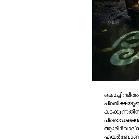
കൊച്ചി: ജീത
പ്രതീക്ഷയുണ
കടക്കുന്നതി
പ്രൊഡക്ഷൻ–
ആശിർവാദ് സിന
എയർബോൺ എന