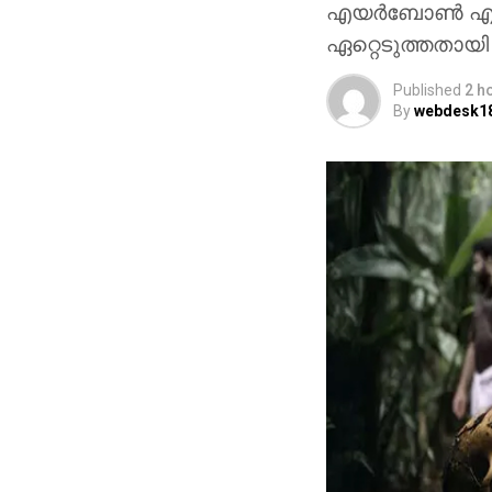
എയർബോൺ എന്നീ
ഏറ്റെടുത്തതായി
Published
2 h
By
webdesk1