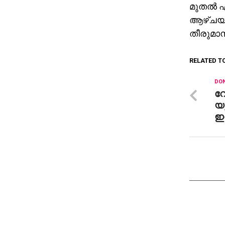
മുതല്‍ എ
ആഴ്ചയില്
തീരുമാന
RELATED T
DON
റോ
യൂ
ഇന