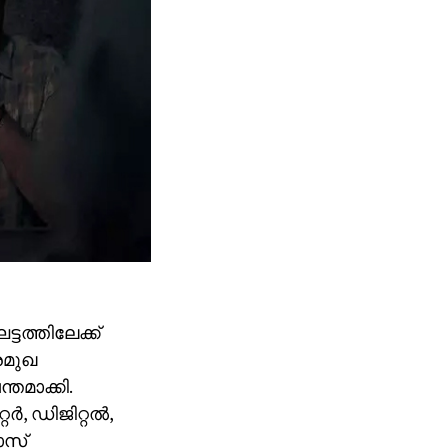
ത്തിലേക്ക്
രമുഖ
മാക്കി.
റർ, ഡിജിറ്റൽ,
ോസ്