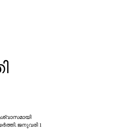
തി
് ആശ്വാസമായി
്‍ത്തി. ജനുവരി 1