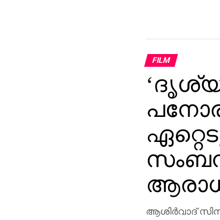
FILM
‘ദൃശ്
പനോരമ
ഏറ്റെട
സംബന്
ആരാ
ആശിർവാദ് സിനിമാ