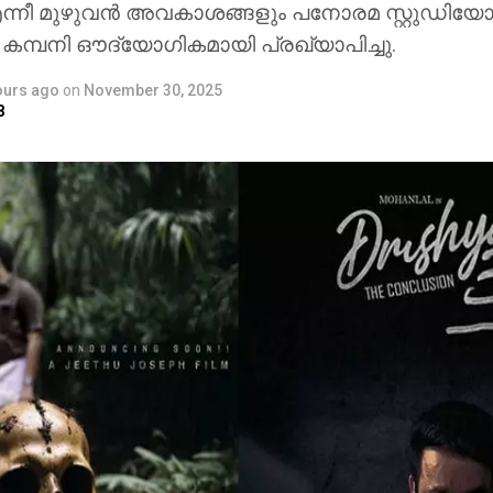
 മുഴുവൻ അവകാശങ്ങളും പനോരമ സ്റ്റുഡിയ
 കമ്പനി ഔദ്യോഗികമായി പ്രഖ്യാപിച്ചു.
ours ago
on
November 30, 2025
8