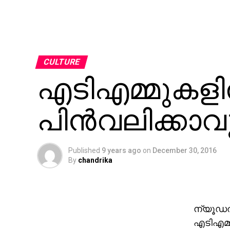
CULTURE
എടിഎമ്മുകളില്
പിന്‍വലിക്കാവ
Published
9 years ago
on
December 30, 2016
By
chandrika
ന്യൂഡല്
എടിഎമ്മ