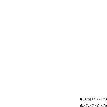
കേരള സംസ്ഥാ
ഐ.എഫ്.എഫ്.ക