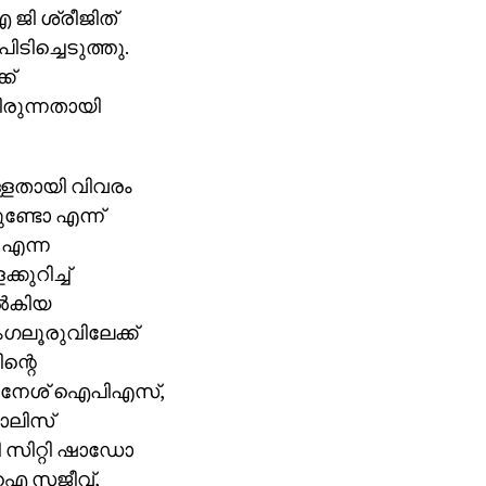
 ജി ശ്രീജിത്
ടിച്ചെടുത്തു.
ക്
യിരുന്നതായി
ുള്ളതായി വിവരം
്ടുണ്ടോ എന്ന്
 എന്ന
കുറിച്ച്
്‍കിയ
ലൂരുവിലേക്ക്
ന്റെ
ി ദിനേശ് ഐപിഎസ്,
ൊലിസ്
ചി സിറ്റി ഷാഡോ
‌ഐ സജീവ്,