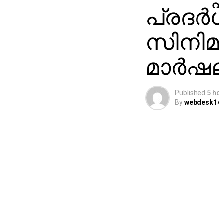
പ്രദര്‍
സിനിമ
മാര്‍ഷ
Published
5 h
By
webdesk1