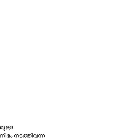
മുള്ള
ാണിഭം നടത്തിവന്ന