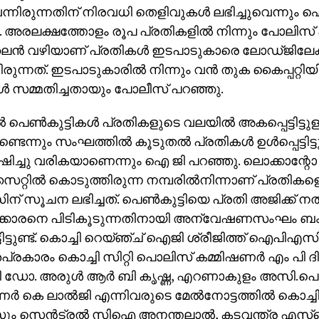
ന്നിരുന്നതിന് നിരവധി തെളിവുകള്‍ ലഭിച്ചുവെന്നും ഐ
 അരലക്ഷത്തോളം രൂപ പ്രതികളില്‍ നിന്നും പോലിസ് പി
ന്‍ വഴിയാണ് പ്രതികള്‍ ഇടപാടുകാരെ ലോഡ്ജിലേക്
ിരുന്നത്. ഇടപാടുകാരില്‍ നിന്നും വന്‍ തുക കൈപ്പറ്റി
്‍ സമ്മതിച്ചതായും പോലീസ് പറഞ്ഞു.
‍ പെണ്‍കുട്ടികള്‍ പ്രതികളുടെ വലയില്‍ അകപ്പെട്ടിട്ട
്ടുണ്ടെന്നും സംഘത്തില്‍ കൂടുതല്‍ പ്രതികള്‍ ഉള്‍പ്പെട്ടിട
ിച്ചു വരികയാണെന്നും ഐ ജി പറഞ്ഞു. ലൊക്കാന്റോ
റ്റില്‍ കൊടുത്തിരുന്ന നമ്പരില്‍നിന്നാണ് പ്രതികളെക്
് സൂചന ലഭിച്ചത്. പെണ്‍കുട്ടിയെ പ്രതി അജിക്ക് നല
്കാരനെ പിടികൂടുന്നതിനായി അന്വേഷണസംഘം ബംഗ
ട്ടിട്ടുണ്ട്. കൊച്ചി റെയ്ഞ്ച് ഐജി ശ്രീജിത്ത് ഐപിഎസി
ശപ്രകാരം കൊച്ചി സിറ്റി പൊലിസ് കമ്മിഷണര്‍ എം പ
 ഡോ. അരുള്‍ ആര്‍ ബി കൃഷ്ണ, എറണാകുളം അസി.പ
ര്‍ കെ ലാല്‍ജി എന്നിവരുടെ മേല്‍നോട്ടത്തില്‍ കൊച്
ം സെന്‍ട്രല്‍ സിഐ അനന്തലാല്‍, കടവന്ത്ര എസ്