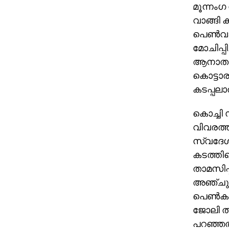
മൂന്നംഗ
വാങ്ങി 
പെണ്‍വാ
മോചിപ്പ
ആനാതുര
കൊട്ടാരക
കടപ്പലാ
കൊച്ചി സ
വിവരത്ത
സ്വദേശി
കടത്തിക
താമസിപ്
അഞ്ചുദി
പെണ്‍കു
ജോലി തര
പറഞ്ഞത