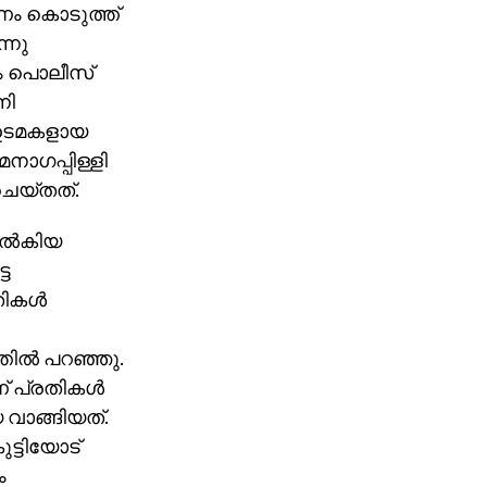
പണം കൊടുത്ത്
്നു
ും പൊലീസ്
നി
 ഉടമകളായ
ൈനാഗപ്പിള്ളി
 ചെയ്തത്.
നല്‍കിയ
്ട
ികള്‍
തില്‍ പറഞ്ഞു.
 പ്രതികള്‍
 വാങ്ങിയത്.
ട്ടിയോട്
ം