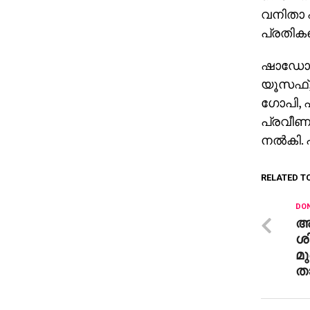
വനിതാ 
പ്രതികള
ഷാഡോ പ
യൂസഫ്,
ഗോപി, 
പ്രവീണ,
നല്‍കി.
RELATED T
DON
അ
ശി
മു
ത