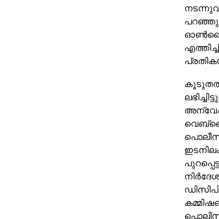
നടന്നുവ
പറഞ്ഞു.
ഓണ്‍ലൈ
എത്തിച്ച
പ്രതികള
കൂടുതല്
ലഭിച്ചിട
അന്വേഷ
വെബ്‌സൈ
പൊലീസിന
ഇടനിലക
പുറപ്പെ
നിര്‍ദേ
ഡിസിപി
കമ്മിഷണ
പൊലിസു