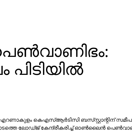
െണ്‍വാണിഭം:
 പിടിയില്‍
 എറണാകുളം കെഎസ്ആര്‍ടിസി ബസ്‌സ്റ്റാന്റിന് സമീപ
ിപ്പാടത്തെ ലോഡ്ജ് കേന്ദ്രീകരിച്ച് ഓണ്‍ലൈന്‍ പെണ്‍വ