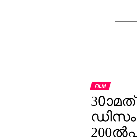
FILM
30ാമത
ഡിസംബര
200ല്‍പ