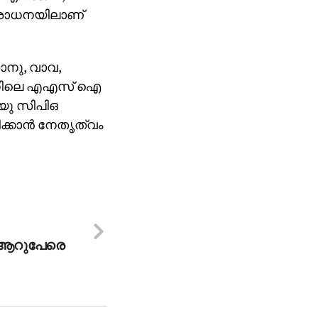
ിശോധനയിലാണ്
നു, വാവ,
േഷനിലെ എഎസ് ഐ
്യു സിപിഒ
്കാന്‍ നേതൃത്വം
‍; ആറുപേരെ