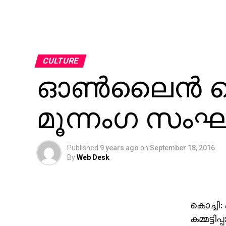
CULTURE
ഓണ്‍ലൈന്‍ പ
മൂന്നംഗ സംഘം
Published
9 years ago
on
September 18, 2016
By
Web Desk
കൊച്ചി:
കമ്മട്ട