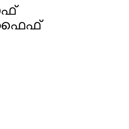
ഓഫ്
 ഫൈഫ്