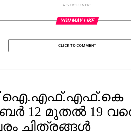
ADVERTISEMENT
YOU MAY LIKE
CLICK TO COMMENT
് ഐ.എഫ്.എഫ്.കെ
്‍ 12 മുതല്‍ 19 വര
്പരം ചിത്രങ്ങള്‍