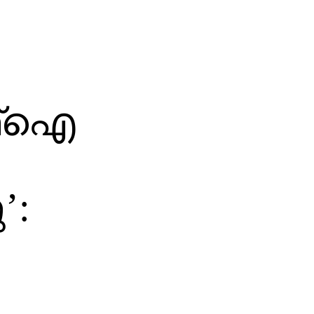
്‌ഐ
’: