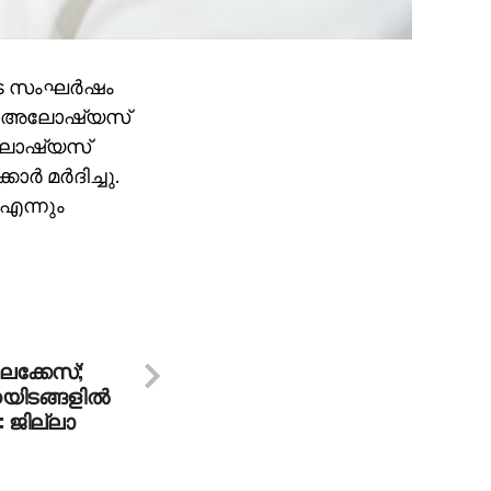
നിടെ സംഘർഷം
ന്‌ അലോഷ്യസ്
 അലോഷ്യസ്
ാർ മർദിച്ചു.
 എന്നും
ലക്കേസ്;
യിടങ്ങളില്‍
ു: ജില്ലാ