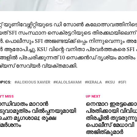
കറ്റ് യൂണിവേഴ്സിറ്റിയുടെ ഡി സോൺ കലോത്സവത്തി
യത് SFI സംസ്ഥാന സെക്രട്ടറിയുടെ തിരക്കഥയിലെന്
 പൊലീസും SFI അജണ്ടയ്ക്ക് ഒപ്പം നിന്നുവെന്നും
ആരോപിച്ചു. KSU വിന്റെ വനിതാ പ്രവർത്തകരെ SFI ക്ക
്ങളിൽ പ്രചരിക്കുന്നത് 10 സെക്കൻഡ് ദൃശ്യം മാത്രം
സ് സേവ്യർ വ്യക്തമാക്കി.
OPICS:
ALOXIOUS XAVIER
KALOLSAVAM
KERALA
KSU
SFI
'T MISS
UP NEXT
്ധിവാതം മാറാന്‍
നെന്മാറ ഇരട്ടക്കൊ
ുവാമൂത്രം വില്‍പ്പനയുമായി
പ്രതിക്കായി വിവിധ
ൈന മൃഗശാല; രൂക്ഷ
തിരച്ചില്‍ തുടരുന്ന
മര്‍ശനം
പൊലീസ് മേധാവി
അജിത്കുമാര്‍