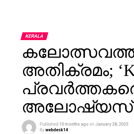
KERALA
കലോത്സവത്
അതിക്രമം; ‘
പ്രവർത്തകരെ S
അലോഷ്യസ്
Published
10 months ago
on
January 28, 2025
By
webdesk14