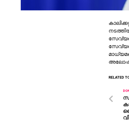
കാലിക്
നടത്തി
സേവ്യർ.
സേവ്യർ 
മാധ്യമങ
അലോഷ്യ
RELATED T
DON
സന
കട
ച
വി