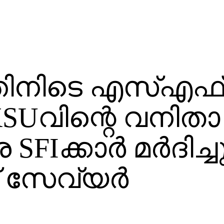
തിനിടെ എസ്എഫ
KSUവിന്റെ വനിതാ
FIക്കാർ മർദിച്ചു
 സേവ്യർ