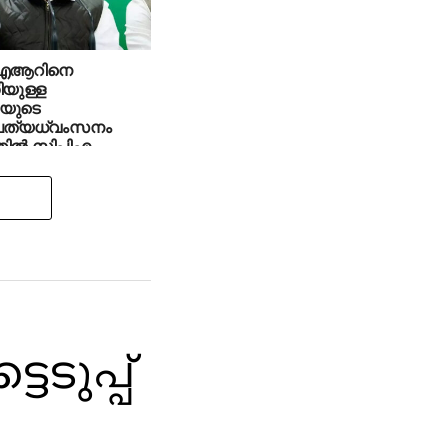
ഐആറിനെ
ിയുള്ള
യുടെ
പത്യധ്വംസനം
ില്‍ സിപിഎം
ത്തിക്കുന്നു’: കെസി
പാല്‍ എംപി
െടുപ്പ്