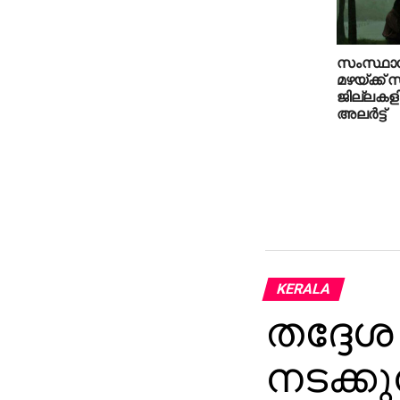
സംസ്ഥാന
മഴയ്ക്ക്
ജില്ലകള
അലര്‍ട്ട്
KERALA
തദ്ദേശ 
നടക്കു