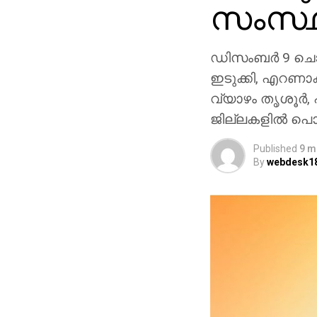
സംസ്
ഡിസംബര്‍ 9 ചൊവ
ഇടുക്കി, എറണാ
വ്യാഴം തൃശൂര്‍, 
ജില്ലകളില്‍ പൊത
Published
9 m
By
webdesk1