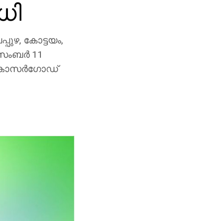
ധി
പുഴ, കോട്ടയം,
ംബര്‍ 11
‍, കാസര്‍ഗോഡ്