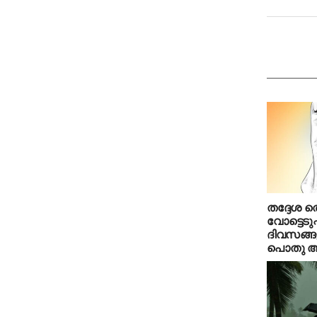
തദ്ദേശ തെ
വോട്ടെടുപ്
ദിവസങ്ങള
പൊതു 