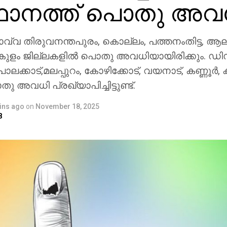
ഥാനത്ത് പൊതു അവ
്വ തിരുവനന്തപുരം, കൊല്ലം, പത്തനംതിട്ട, ആലപ്
കുളം ജില്ലകളില്‍ പൊതു അവധിയായിരിക്കും. ഡിസ
പാലക്കാട്,മലപ്പുറം, കോഴിക്കോട്, വയനാട്, കണ്ണൂര്
ു അവധി പ്രഖ്യാപിച്ചിട്ടുണ്ട്.
ins ago
on
November 18, 2025
8