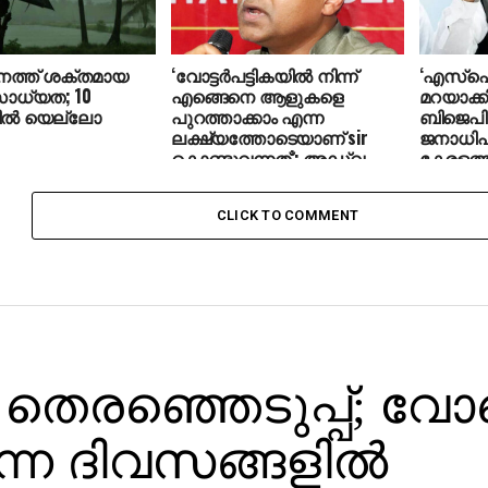
ത്ത് ശക്തമായ
‘വോട്ടര്‍പട്ടികയില്‍ നിന്ന്
‘എസ്‌
 സാധ്യത; 10
എങ്ങെനെ ആളുകളെ
മറയാക്ക
ില്‍ യെല്ലോ
പുറത്താക്കാം എന്ന
ബിജെപി
ലക്ഷ്യത്തോടെയാണ് sir
ജനാധി
കൊണ്ടുവന്നത്’: അഡ്വ.
കേരളത്ത
ഹാരിസ് ബീരാൻ എംപി
അനുവര്‍
വേണുഗോ
CLICK TO COMMENT
തെരഞ്ഞെടുപ്പ്; വോട്ട
ന്ന ദിവസങ്ങളില്‍