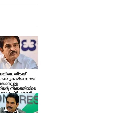
യിലെ തിരക്ക്
ം കെടുകാര്യസ്ഥത
ക്കാനുള്ള
റിന്റെ നീക്കത്തിനിടെ
വെച്ച പിടിപ്പുകേട്;
വേണുഗോപാല്‍