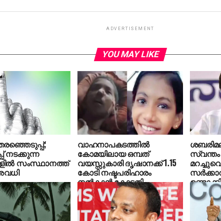
ADVERTISEMENT
YOU MAY LIKE
രഞ്ഞെടുപ്പ്;
വാഹനാപകടത്തില്‍
ശബരിമല
പ് നടക്കുന്ന
കോമയിലായ ഒമ്പത്
സ്വന്ത
ില്‍ സംസ്ഥാനത്ത്
വയസ്സുകാരി ദൃഷാനക്ക് 1.15
മറച്ചുവെ
അവധി
കോടി നഷ്ടപരിഹാരം
സര്‍ക്കാ
നല്‍കാന്‍ കോടതി
ഉണ്ടാക്കി
കെ.സി 