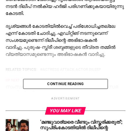
നടന്‍ ദിലീപ് നല്‍കിയ ഹര്‍ജി പരിഗണിക്കുകയായിരുന്നു
കോടതി.
ദൃശ്യങ്ങള്‍ കോടതിയില്‍വെച്ച് പരിശോധിച്ചതല്ലേ
എന്ന് കോടതി ചോദിച്ചു. എഡിറ്റിങ് നടന്നുവെന്ന്
സംശയമുണ്ടെന്ന് ദിലീപിന്റെ അഭിഭാഷകന്‍
വാദിച്ചു. പുരുഷ-സ്ത്രീ ശബ്ദങ്ങളുടെ തീവ്രത തമ്മില്‍
വ്യത്യാസമുണ്ടെന്നും അഭിഭാഷകന്‍ വാദിച്ചു.
RELATED TOPICS:
ACTRESS ATTACK.ACTOR DILEEP
UP NEXT
CONTINUE READING
സംസ്ഥാനത്ത് പോലീസ് രാജ്; പ്രതിപക്ഷം സഭ
ബഹിഷ്‌കരിച്ചു
ADVERTISEMENT
DON'T MISS
നടിയെ ആക്രമിച്ച കേസ്: ദൃശ്യങ്ങള്‍
YOU MAY LIKE
ആവശ്യപ്പെട്ട ദിലീപിന്റെ ഹര്‍ജി ഇന്ന്
ഹൈക്കോടതിയില്‍
‘മഞ്ജുവാര്യരെ വീണ്ടും വിസ്തരിക്കരുത്’;
സുപ്രിംകോടതിയില്‍ ദിലീപിന്റെ