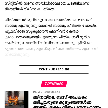
സിറ്റിയില്‍ നടന്ന അതിവിശാലമായ ചടങ്ങിലാണ്
ട്രെയിലര്‍ റിലീസ് ചെയ്തത്.
ചിത്രത്തില്‍ രുദ്ര എന്ന കഥാപാത്രമായി മഹേഷ്
ബാബു എത്തുന്നു. മഹേഷ് ബാബു, പ്രിയങ്ക ചോപ്ര,
പൃഥ്വിരാജ് സുകുമാരന്‍ എന്നിവര്‍ കേന്ദ്ര
കഥാപാത്രങ്ങളായി എത്തുന്ന ചിത്രം ശ്രീ ദുര്ഗ
ആര്‍ട്‌സ്, ഷോവിങ് ബിസിനസ് ബാനറുകളില്‍ കെ.
എല്‍. നാരായണ, എസ്.എസ്. കര്‍ത്തികേയ എന്നിവര്‍
നിര്‍മ്മിക്കുന്നു.
കീരവാണിയാണ് സംഗീതം ഒരുക്കുന്നത്. പുറത്തിറങ്ങിയ
CONTINUE READING
മണിക്കൂറുകള്‍ക്കുള്ളില്‍ തന്നെ 5 മില്യണിലധികം
കാഴ്ചകളുമായി ട്രെയിലര്‍ ലോകവ്യാപകമായി
ട്രെന്‍ഡിങ് പട്ടികയില്‍ മുന്നിലാണ്. 130ണ്മ100 അടി
TRENDING
വലുപ്പത്തിലുള്ള പ്രത്യേക സ്‌ക്രീനില്‍ പ്രേക്ഷകര്‍ക്ക്
INDIA
22 hours ago
മുന്നില്‍ ട്രെയിലര്‍ പ്രദര്‍ശിപ്പിച്ചു.
മദീനയിലെ ബസ് അപകടം;
മരിച്ചവരുടെ കുടുംബങ്ങള്‍ക്ക്
ട്രെയിലര്‍ സി.ഇ. 512-ലെ വാരണാസിയുടെ
അഞ്ച് ലക്ഷം വീതം ധനസഹായം