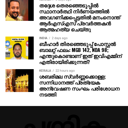
ഞഞഞ എന്നിവയുടെ സംവിധായകന്‍ രാജമൗലിയുടെ
തദ്ദേശ തെരഞ്ഞെടുപ്പില്‍
ഈ ബ്രഹ്‌മാണ്ഡ പ്രോജക്റ്റ് 2027-ല്‍
സ്ഥാനാര്‍ത്ഥി നിര്‍ണയത്തില്‍
തിയേറ്ററുകളിലേക്ക് എത്തും.
അവഗണിക്കപ്പെട്ടതില്‍ മനംനൊന്ത്
ആര്‍എസ്എസ് പ്രവര്‍ത്തകന്‍
ആത്മഹത്യ ചെയ്തു
INDIA
2 days ago
ബീഹാർ തിരഞ്ഞെടുപ്പ് പോസ്റ്റൽ
ബാലറ്റ് ഫലം: MGB 142, NDA 98;
എന്തുകൊണ്ടാണ് ഇത് ഇവിഎമ്മിന്
എതിരായിരിക്കുന്നത്?
KERALA
22 hours ago
ശബരിമല സ്വര്‍ണ്ണക്കൊള്ള;
സന്നിധാനത്ത് പ്രത്യേക
അന്വേഷണ സംഘം പരിശോധന
നടത്തി