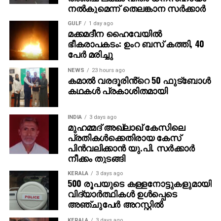
ദൃശ്യങ്ങളോടെ തുടങ്ങുന്നു. തുടര്‍ന്ന് 2027ല്‍
നല്‍കുമെന്ന് തെലങ്കാന സര്‍ക്കാര്‍
ഭൂമിയിലേക്ക് വരുന്നു എന്നു കാണിക്കുന്ന ‘ശാംഭവി’ എന്ന
GULF
1 day ago
ഛിന്നഗ്രഹം, അന്റാര്‍ട്ടിക്കയിലെ റോസ് ഐസ്
മക്കമദീന ഹൈവേയില്‍
ഷെല്‍ഫ്, ആഫ്രിക്കയിലെ അംബോസെലി വനം,
ഭീകരാപകടം: ഉംറ ബസ് കത്തി, 40
ബി.സി.ഇ 7200-ലെ ലങ്കാനഗരം, വാരണാസിയിലെ
പേര്‍ മരിച്ചു
മണികര്‍ണികാ ഘട്ട് തുടങ്ങിയ ഭീമാകാര
NEWS
23 hours ago
ദൃശ്യവിശേഷങ്ങള്‍ അതിശയത്തോടെ
കമാൽ വരദൂരിൻ്റെ 50 ഫുട്ബോൾ
അവതരിപ്പിക്കുന്നു.
കഥകൾ പ്രകാശിതമായി
കയ്യില്‍ ത്രിശൂലം പിടിച്ച് കാളയുടെ പുറത്ത്
INDIA
3 days ago
സവാരിയുമായി എത്തുന്ന രുദ്രയായി മഹേഷ്
മുഹമ്മദ് അഖ്‌ലാഖ് കേസിലെ
ബാബുവിന്റെ എന്‍ട്രിയാണ് ട്രെയിലറിന്റെ ഹൈലൈറ്റ്.
പ്രതികള്‍ക്കെതിരായ കേസ്
അതേപോലെ, വേദിയിലേക്കും മഹേഷ് ബാബു
പിന്‍വലിക്കാന്‍ യു.പി. സര്‍ക്കാര്‍
കാളപ്പുറത്ത് സവാരിയായി എത്തിയപ്പോള്‍ 60,000-
നീക്കം തുടങ്ങി
ത്തിലധികം പ്രേക്ഷകര്‍ കൈയ്യടി മുഴക്കി വരവേറ്റു.
KERALA
3 days ago
500 രൂപയുടെ കള്ളനോട്ടുകളുമായി
ഐമാക്‌സ് ഫോര്‍മാറ്റിലാണ് ഈ ചിത്രം ഒരുക്കുന്നത്.
വിദ്യാര്‍ത്ഥികള്‍ ഉള്‍പ്പെടെ
അതിനാല്‍ തന്നെ തിയേറ്ററുകളില്‍ അത്ഭുതകരമായ
അഞ്ചുപേര്‍ അറസ്റ്റില്‍
കാഴ്ചാനുഭവം സമ്മാനിക്കുമെന്നുറപ്പ്. ബാഹുബലി,
KERALA
3 days ago