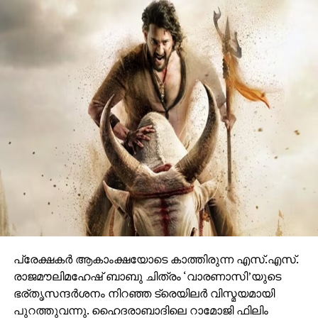
വേദിയിലും മഹേഷ് ബാബു കാളയുടെ പുറത്തു എൻട്രി
ചെയ്തപ്പോൾ അറുപത്തിനായിരത്തിൽപ്പരം കാഴ്ചക്കാർ
നിറഞ്ഞ ഇവന്റിലെ സദസ്സ് ഹർഷാരവം കൊണ്ട്
വേദിയെ ധന്യമാക്കി. ഐമാക്‌സിലാണ് ചിത്രം
ഒരുങ്ങുന്നത് എന്നതിനാല്‍ തന്നെ തിയേറ്ററുകളില്‍
ഗംഭീരമായ കാഴ്ചാനുഭൂതി
സമ്മാനിക്കുമെന്നുറപ്പാണ്.ബാഹുബലിയും ആർ ആർ
ആറും ഒരുക്കിയ രാജമൗലിയുടെ ബ്രഹ്മാണ്ഡ ചിത്രം
വാരണാസി 2027ൽ തിയേറ്ററുകളിലേക്കെത്തും. പി ആർ
ഓ ആൻഡ് മാർക്കറ്റിംഗ് സ്ട്രാറ്റജിസ്റ്റ് : പ്രതീഷ് ശേഖർ.
പ്രേക്ഷകര്‍ ആകാംക്ഷയോടെ കാത്തിരുന്ന എസ്.എസ്.
രാജമൗലിമഹേഷ് ബാബു ചിത്രം ‘വാരണാസി’യുടെ
ഭര്തൃസന്ദര്‍ശനം നിറഞ്ഞ ട്രെയിലര്‍ വിസ്മയമായി
പുറത്തുവന്നു. ഹൈദരാബാദിലെ റാമോജി ഫിലിം