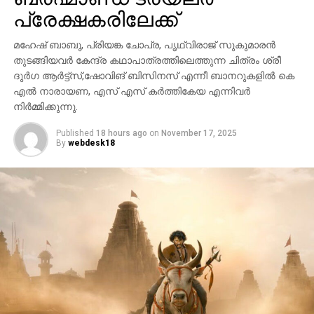
പ്രേക്ഷകരിലേക്ക്
മഹേഷ് ബാബു, പ്രിയങ്ക ചോപ്ര, പൃഥ്വിരാജ് സുകുമാരൻ
തുടങ്ങിയവർ കേന്ദ്ര കഥാപാത്രത്തിലെത്തുന്ന ചിത്രം ശ്രീ
ദുർഗ ആർട്ട്സ്,ഷോവിങ് ബിസിനസ് എന്നീ ബാനറുകളിൽ കെ
എൽ നാരായണ, എസ് എസ് കർത്തികേയ എന്നിവർ
നിർമ്മിക്കുന്നു.
Published
18 hours ago
on
November 17, 2025
By
webdesk18