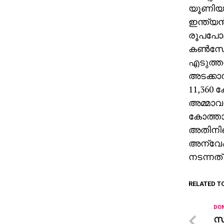
യൂണിയന്
ഇന്ത്യന
രൂപപോലു
കണ്‍സോര
എടുത്തത
അടക്കാന
11,360 
അമ്മാവ
കോത്താര
അതിനിടെ
അന്വേഷണ
നടന്നത
RELATED T
DON
സ