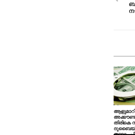
ബ
നട
ആളുമാറ
അക്കൗണ്
തിരികെ ന
ദുബൈയില്
തടവും പ