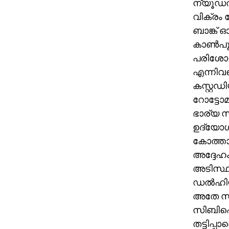
ന്യൂഡല്‍
വിക്രം
ബാങ്ക്
കാണ്‍പ
പരിശോധ
എന്നിവ
കസ്റ്റഡ
റോട്ടോമ
ഭാര്യ സ
ഉദ്യോഗസ
കോത്താരി
അദ്ദേഹം
അടിസ്ഥ
ഡല്‍ഹി
അതേ സമയ
സിബിഐ 
തട്ടിപ്പ