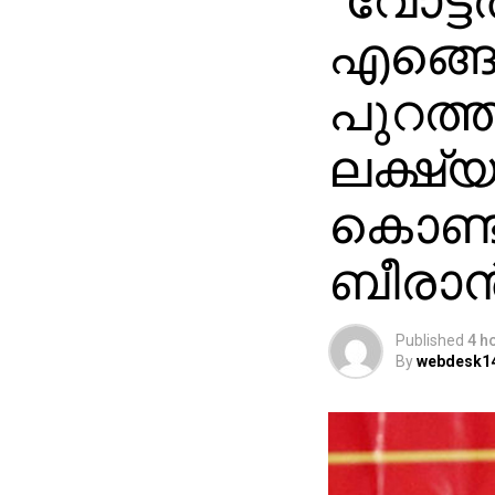
‘വോട്ടര
എങ്ങ
പുറത്ത
ലക്ഷ്
കൊണ്ട
ബീരാൻ
Published
4 h
By
webdesk1