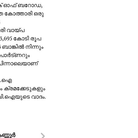
ാങ്ക് ഓഫ് ബറോഡ,
ത്ത കോത്താരി ഒരു
െ
ാരി വായ്പ
 3,695 കോടി രൂപ
ങ്കില്‍ നിന്നും
പാര്‍ട്ണറും
പിന്നാലെയാണ്
ബി.ഐ
ഗം ക്രമക്കേടുകളും
.ബി.ഐയുടെ വാദം.
ണൂര്‍