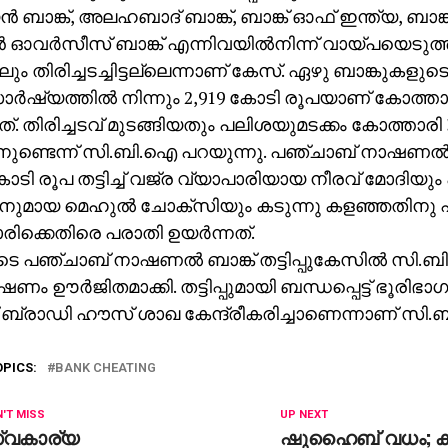
‍ ബാങ്ക്, അലഹബാദ് ബാങ്ക്, ബാങ്ക് ഓഫ് ഇന്ത്യ, ബ
്‍ ഓവര്‍സീസ് ബാങ്ക് എന്നിവയില്‍നിന്ന് വായ്പയെടു
ം തിരിച്ചടച്ചിട്ടല്ലെന്നാണ് കേസ്. ഏഴു ബാങ്കുകളുട
്‍ഷ്യത്തില്‍ നിന്നും 2,919 കോടി രൂപയാണ് കോത്ത
്. തിരിച്ചടവ് മുടങ്ങിയതും പലിശയുമടക്കം കോത്താരി
ുണ്ടെന്ന് സി.ബി.ഐ പറയുന്നു. പഞ്ചാബ് നാഷണല്‍ ബാ
കോടി രൂപ തട്ടിച്ച് വജ്ര വ്യാപാരിയായ നീരവ് മോദിയും 
നുമായ മെഹുല്‍ ചോക്‌സിയും കടുന്നു കളഞ്ഞതിനു 
ിക്കെതിരെ പരാതി ഉയര്‍ന്നത്.
 പഞ്ചാബ് നാഷണല്‍ ബാങ്ക് തട്ടിപ്പുകേസില്‍ സി.
ം ഊര്‍ജിതമാക്കി. തട്ടിപ്പുമായി ബന്ധപ്പെട്ട് ഭൂരിഭാ
് ബ്രാഡി ഹൗസ് ശാഖ കേന്ദ്രീകരിച്ചാണെന്നാണ് സി
OPICS:
BANK CHEATING
'T MISS
UP NEXT
്വകാര്യ
ഷുഹൈബ് വധം; കണ്