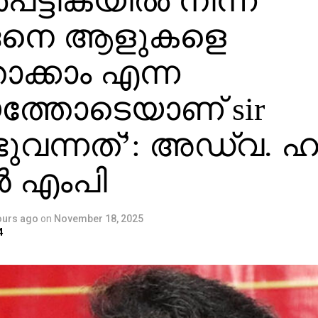
്‍പട്ടികയില്‍ നിന്ന്
െനെ ആളുകളെ
ാക്കാം എന്ന
യത്തോടെയാണ് sir
ുവന്നത്’: അഡ്വ. ഹ
 എംപി
ours ago
on
November 18, 2025
4