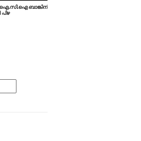
ഐ.സി.ഐ ബാങ്കിന്
 പിഴ