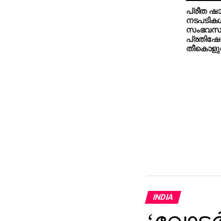
പ്രീത ഷാജ
നടപടികള്
സംഭവസ്ഥ
പ്രതിഷേധ
തീകൊളുത
INDIA