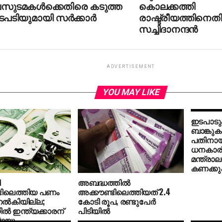
സുടമകള്‍ക്കെതിരെ കടുത്ത
കൊലക്കത്തി
പടിയുമായി സര്‍ക്കാര്‍
രാഷ്ട്രീയത്തിനെത
സച്ചിദാനന്ദന്‍
ADVERTISEMENT
YOU MAY LIKE
ഇടപാടുക
ബാങ്കുകള
പതിനായ
ധനകാര
മന്ത്രാല
കണക്കുക
ി
അബദ്ധത്തില്‍
ടിലെത്തിയ പണം
അക്കൗണ്ടിലെത്തിയത് 2.4
ല്‍കിയില്ല;
കോടി രൂപ, രണ്ടുപേര്‍
‍ ഇന്ത്യക്കാരന്
പിടിയില്‍
ിഴയും