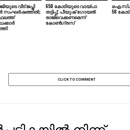
ിയുടെ വീട് ജപ്തി
650 കോടിയുടെ വായ്പാ
ഐ.സി.
‍ സംഘര്‍ഷത്തില്‍;
തട്ടിപ്പ്; പീയുഷ് ഗോയല്‍
58 കോടി
ലത്ത്
രാജിവെക്കണമെന്ന്
ക്കാര്‍
കോണ്‍ഗ്രസ്
്തി
CLICK TO COMMENT