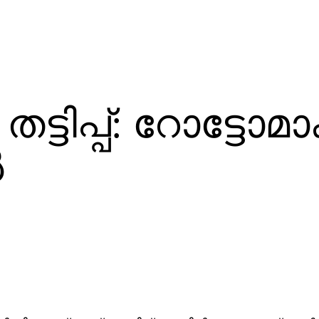
ട്ടിപ്പ്: റോട്ടോമാ
‍