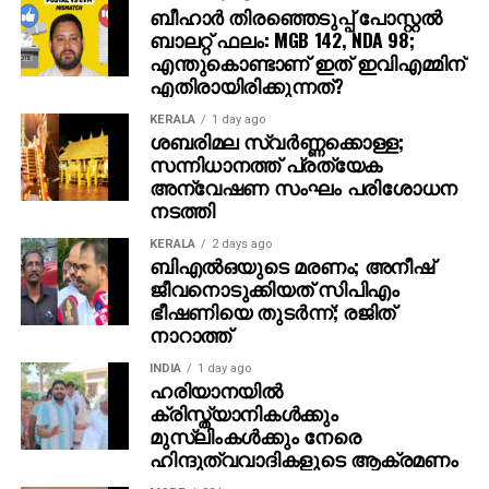
സൗഹൃദബന്ധത്തില്‍ ഞാനും പങ്കാളിയായി.
ബീഹാർ തിരഞ്ഞെടുപ്പ് പോസ്റ്റൽ
അദ്ദേഹത്തിന്റെ കുടുംബവുമായും എനിക്ക്
ബാലറ്റ് ഫലം: MGB 142, NDA 98;
ഹൃദയബന്ധം നിലനിന്നിരുന്നു.
എന്തുകൊണ്ടാണ് ഇത് ഇവിഎമ്മിന്
‘പാനൂര്‍’ എന്ന വാക്ക് കേള്‍ക്കുമ്പോള്‍ ഓര്‍മ്മയില്‍
എതിരായിരിക്കുന്നത്?
ആദ്യം പ്രത്യക്ഷപ്പെടുന്ന മുഖങ്ങളിലൊന്ന്
KERALA
1 day ago
എന്‍.കെ.സി. ഉമ്മര്‍ സാഹിബിന്റേതാണ്. മുസ്ലിം
ശബരിമല സ്വര്‍ണ്ണക്കൊള്ള;
ലീഗിന്റെ പ്രവര്‍ത്തനമേഖലയായാലും, മഹല്ല്
സന്നിധാനത്ത് പ്രത്യേക
അന്വേഷണ സംഘം പരിശോധന
ജമാഅത്തിന്റെ കാര്യങ്ങളായാലും, പാനൂരിന്റെ
നടത്തി
പര്യായമായിരുന്നു എന്‍.കെ.സി മുസ്ലിം ലീഗ്
കൂത്തുപറമ്പ് മണ്ഡലം മുന്‍ ട്രഷറര്‍ എന്ന നിലയില്‍
KERALA
2 days ago
ബിഎല്‍ഒയുടെ മരണം; അനീഷ്
ലീഗിന്റെ വളര്‍ച്ചയ്ക്കും ഉയര്‍ച്ചക്കും അദ്ദേഹം നല്‍കിയ
ജീവനൊടുക്കിയത് സിപിഎം
സംഭാവനകള്‍ അതുല്യമാണ്. പാരമ്പര്യമുള്ള ഒരു
ഭീഷണിയെ തുടര്‍ന്ന്; രജിത്
കുടുംബത്തിന്റെ വൈഭവം അദ്ദേഹം ജീവിതത്തിലുടനീളം
നാറാത്ത്
പ്രതിഫലിപ്പിച്ചു.
INDIA
1 day ago
ഹരിയാനയില്‍
പാനൂരിന്റെ ചരിത്രത്തിലെ ഒരു പ്രധാന
ക്രിസ്ത്യാനികള്‍ക്കും
അധ്യായമായിരുന്നു എന്‍.കെ.സി, കെ.എം. സൂപ്പി
മുസ്‌ലിംകള്‍ക്കും നേരെ
കൂട്ടുകെട്ട്. കെ.എം. സൂപ്പി സാഹിബിനെ മുസ്ലിം ലീഗില്‍
ഹിന്ദുത്വവാദികളുടെ ആക്രമണം
എത്തിക്കുന്നതിലും അദ്ദേഹം നിര്‍ണായകമായ