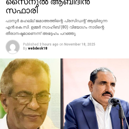
സൈനുല്‍ ആബിദീന്‍
അവരോട് ഏറ്റുമുട്ടി വിജയിക്കട്ടെ
സഫാരി
നമ്മുടെ എല്ലാം പ്രാർത്ഥന സഫലമായി മമ്മൂട്ടി
രോഗത്തെ തോൽപിച്ചു വീണ്ടും തിരിച്ചു വന്നിരിക്കുന്നു.
പാനൂര്‍ മഹല്ല് ജമാഅത്തിന്റെ പ്രസിഡന്റ് ആയിരുന്ന
..നാട്യ കലയിൽ സപര്യ തുടരാൻ. ..തുടർന്നും മമ്മൂട്ടി
എന്‍.കെ.സി. ഉമ്മര്‍ സാഹിബ് (80) വിയോഗം നാടിന്റെ
നമ്മെ വിസ്മയിപ്പിക്കട്ടെ
തീരാനഷ്ടമാണെന്ന് അദ്ദേഹം പറഞ്ഞു.
ഒരു ആഗ്രഹം കൂടി പങ്കു വയ്ക്കുന്നു :
Published
3 hours ago
on
November 18, 2025
കേരള സമൂഹത്തെ മാറ്റി മറിച്ച മഹാത്മാ അയ്യങ്കാളി
By
webdesk18
എന്ന ചരിത്ര പുരുഷനെ മമ്മൂട്ടി അഭ്രപാളികളിൽ
അവതരിപ്പിച്ചു കാണണം എന്ന ആഗ്രഹം
ഒരു
Mammootty
fan