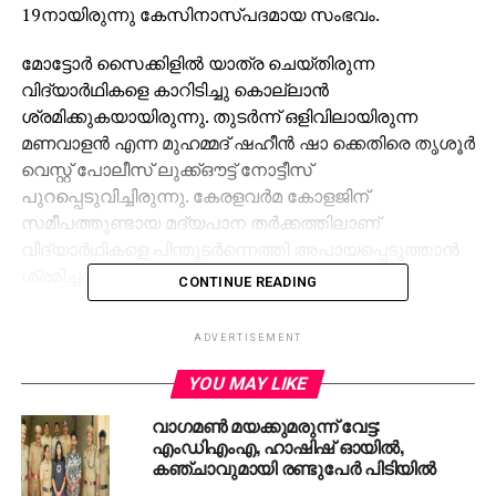
19നായിരുന്നു കേസിനാസ്പദമായ സംഭവം.
മോട്ടോര്‍ സൈക്കിളില്‍ യാത്ര ചെയ്തിരുന്ന
വിദ്യാര്‍ഥികളെ കാറിടിച്ചു കൊല്ലാന്‍
ശ്രമിക്കുകയായിരുന്നു. തുടര്‍ന്ന് ഒളിവിലായിരുന്ന
മണവാളന്‍ എന്ന മുഹമ്മദ് ഷഹീന്‍ ഷാ ക്കെതിരെ തൃശൂര്‍
വെസ്റ്റ് പോലീസ് ലുക്ക്ഔട്ട് നോട്ടീസ്
പുറപ്പെടുവിച്ചിരുന്നു. കേരളവര്‍മ കോളജിന്
സമീപത്തുണ്ടായ മദ്യപാന തര്‍ക്കത്തിലാണ്
വിദ്യാര്‍ഥികളെ പിന്തുടര്‍ന്നെത്തി അപായപ്പെടുത്താന്‍
ശ്രമിച്ചത്.
CONTINUE READING
RELATED TOPICS:
ARREST
YOUTUBER MANAVALAN
ADVERTISEMENT
UP NEXT
YOU MAY LIKE
കോവിഡ് കാലത്തെ പി.പി.ഇ കിറ്റ് ഇടപാട്; 10.23
കോടിയുടെ ക്രമക്കേട് നടന്നിട്ടുണ്ടെന്ന് സി.എ.ജി
വാഗമണ്‍ മയക്കുമരുന്ന് വേട്ട:
റിപ്പോര്‍ട്ട്
എംഡിഎംഎ, ഹാഷിഷ് ഓയില്‍,
കഞ്ചാവുമായി രണ്ടുപേര്‍ പിടിയില്‍
DON'T MISS