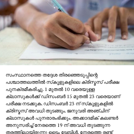
സൂചകങ്ങളാണ്. Taxi Driver ആയി അഭിനയിക്കാൻ
ജീവിതത്തിൽ de Niro taxi driver ആയതു പോലെ!
ആകാര ഭംഗിയും ശബ്ദ സൗകുമാര്യവും അപാര ശബ്ദ
വിന്യസവും (modulation ) ഇത്രമേൽ
സാമാന്വയിച്ചിരിക്കുന്ന മറ്റൊരു നടനെ നമുക്ക്
സങ്കൽപ്പിക്കാൻ കഴിയില്ല. ഭാഷയുടെ
വൈവിധ്യങ്ങളും ഇത്രമേൽ വഴങ്ങുന്ന മറ്റൊരു നടനും
ഇല്ല. സൂക്ഷ്മ അഭിനയം മമ്മൂട്ടിയിൽ പൂർണത
കൈവരിക്കുന്നു. ശരീര ഭാഗങ്ങളുടെ ചലനങ്ങൾ
ഇത്രയും ഭാവ ഗംഭീരമായി അവതരിപ്പിക്കാൻ
സംസ്ഥാനത്തെ തദ്ദേശ തിരഞ്ഞെടുപ്പിന്റെ
മമ്മൂട്ടിക്കുള്ള കഴിവ് അപാരമാണ്. അമരത്തിലെയും
പശ്ചാത്തലത്തില്‍ സ്‌കൂളുകളിലെ ക്രിസ്മസ് പരീക്ഷ
ഉദ്യാനപാലകനിലെയും അദ്ദേഹത്തിന്റെ നടപ്പ്,
പുനക്രമീകരിച്ചു. 1 മുതല്‍ 10 വരെയുള്ള
ഭ്രമയുഗത്തിലെയും ഭൂതകണ്ണാടിയിലെയും നോട്ടം
ക്ലാസുകള്‍ക്ക് ഡിസംബര്‍ 15 മുതല്‍ 23 വരെയാണ്
ഒക്കെ ഈ ഭാവഭിനയ പൂർണതയുടെ അടയാളങ്ങളാണ്.
പരീക്ഷ നടക്കുക. ഡിസംബര്‍ 23 ന് സ്‌കൂളുകളില്‍
കണ്ണുകൾ കൊണ്ട് മാത്രം പേടിപ്പിക്കാനും
ക്രിസ്മസ് അവധി തുടങ്ങും. ജനുവരി അഞ്ചിന്
കരയിപ്പിക്കാനും ചിരിപ്പിക്കാനും (കാഴ്ച്ച ) കഴിയുന്ന
ക്ലാസുകള്‍ പുനരാരംഭിക്കും. അക്കാദമിക് കലണ്ടര്‍
അപൂർവം നടന്മാരിൽ ഒരാൾ! ഒരു വടക്കൻ വീരഗാഥ,
അനുസരിച്ച് നേരത്തെ 19 ന് അവധി തുടങ്ങുന്ന
അമരം, വാത്സല്യം, കാഴ്ച, മൃഗയ, വിധേയൻ,
തരത്തിലായിരുന്നു ടൈം ടേബിള്‍. നേരത്തെ രണ്ട്