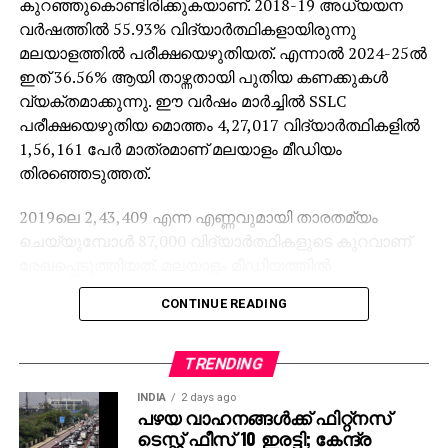
കുറഞ്ഞുകൊണ്ടിരിക്കുകയാണ്. 2018-19 അധ്യയന
വര്‍ഷത്തില്‍ 55.93% വിദ്യാര്‍ത്ഥികളായിരുന്നു
മലയാളത്തില്‍ പരീക്ഷയെഴുതിയത്. എന്നാല്‍ 2024-25ല്‍
ഇത് 36.56% ആയി താഴ്ന്നതായി പുതിയ കണക്കുകള്‍
വ്യക്തമാക്കുന്നു. ഈ വര്‍ഷം മാര്‍ച്ചില്‍ SSLC
പരീക്ഷയെഴുതിയ മൊത്തം 4,27,017 വിദ്യാര്‍ത്ഥികളില്‍
1,56,161 പേര്‍ മാത്രമാണ് മലയാളം മീഡിയം
തിരഞ്ഞെടുത്തത്.
2019ലെ 2,43,409 എന്ന എണ്ണവുമായി താരതമ്യം
ചെയ്യുമ്പോള്‍ 87,000 വിദ്യാര്‍ത്ഥികളുടെ കുറവാണ്
രേഖപ്പെടുത്തിയത്. മലയാളം മീഡിയത്തില്‍
പഠിക്കുന്നവരുടെ കുറവാണ് ഈ ഇടിവിന് കാരണമെന്ന്
CONTINUE READING
പരീക്ഷാഭവനിലെ ഉദ്യോഗസ്ഥര്‍ പറയുന്നു.
വിദ്യാഭ്യാസ വകുപ്പിലെ മുതിര്‍ന്ന ഉദ്യോഗസ്ഥരുടെ
വിവരമനുസരിച്ച് പ്രാഥമിക ക്ലാസുകളില്‍ തന്നെ
TRENDING
ഇംഗ്ലീഷ്-മലയാളം മീഡിയം പ്രവേശന അനുപാതം
INDIA
2 days ago
70:30 ആയി മാറിയിട്ടുണ്ട്. ഇംഗ്ലീഷ് കൂടുതല്‍
പഴയ വാഹനങ്ങള്‍ക്ക് ഫിറ്റ്‌നസ്
ഗുണമേറിയ പഠനമാധ്യമമാണെന്ന
ടെസ്റ്റ് ഫീസ് 10 ഇരട്ടി; കേന്ദ്ര