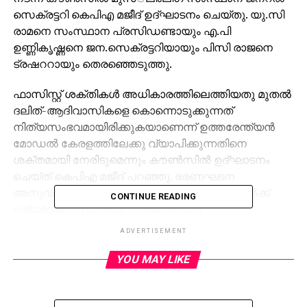
സെക്രട്ടറി കെപിഎ മജീദ് ഉദ്ഘാടനം ചെയ്തു. യു.സി
രാമനെ സംസ്ഥാന പ്രസിഡണ്ടായും എ.പി
ഉണ്ണികൃഷ്ണനെ ജന.സെക്രട്ടറിയായും പിസി രാജനെ
ട്രഷററായും തെരഞ്ഞെടുത്തു.
ഫാസിസ്റ്റ് ശക്തികള്‍ അധികാരത്തിലെത്തിയതു മുതല്‍
ദലിത്-ആദിവാസികളെ കൊന്നൊടുക്കുന്നത്
നിത്യസംഭവമായിരിക്കുകയാണെന്ന് ഉത്തരേന്ത്യന്‍
മോഡല്‍ കേരളത്തിലേക്കു വ്യാപിക്കുന്നതിനെ
ശക്തമായി നേരിടുമെന്നും കൗണ്‍സില്‍ ഉദ്ഘാടനം
ചെയ്ത് കെപിഎ മജീദ് പറഞ്ഞു. ഭരണഘടന
അനുവദിക്കുന്ന അവകാശങ്ങള്‍ ഈ വിഭാഗങ്ങള്‍ക്ക്
CONTINUE READING
ലഭ്യമാക്കുന്ന കാര്യം സര്‍ക്കാരുകള്‍
ഉറപ്പുവരുത്തണമെന്നും അദ്ദേഹം പറഞ്ഞു.
ADVERTISEMENT
കൗണ്‍സിലില്‍ യുസി രാമന്‍ അധ്യക്ഷനായി.
YOU MAY LIKE
സംസ്ഥാന സെക്രട്ടറി അഡ്വ.എംപി ഗോപി
സ്വാഗതവും പിസി രാജന്‍ നന്ദിയും പറഞ്ഞു.
മുസ്്‌ലിംലീഗ് സംസ്ഥാന വൈസ് പ്രസിഡണ്ട് കുട്ടി