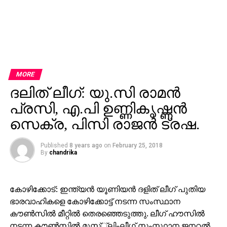
MORE
ദലിത് ലീഗ്: യു.സി രാമന്‍
പ്രസി, എ.പി ഉണ്ണികൃഷ്ണന്‍
സെക്ര, പിസി രാജന്‍ ട്രഷ.
Published
8 years ago
on
February 25, 2018
By
chandrika
കോഴിക്കോട്: ഇന്ത്യന്‍ യൂണിയന്‍ ദളിത് ലീഗ് പുതിയ
ഭാരവാഹികളെ കോഴിക്കോട്ട് നടന്ന സംസ്ഥാന
കൗണ്‍സില്‍ മീറ്റില്‍ തെരഞ്ഞെടുത്തു. ലീഗ് ഹൗസില്‍
നടന്ന കൗണ്‍സില്‍ മുസ്്‌ലിംലീഗ് സംസ്ഥാന ജനറല്‍