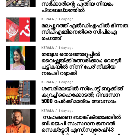
പൊതുധാരണയാണ് ഈ മാറ്റത്തിന് പിന്നിലെന്ന് കേരള
സര്‍ക്കാരിന്റെ പുതിയ നിയമം
പ്രാബല്യത്തില്‍
ഇന്‍ഫ്രാസ്ട്രക്ചര്‍ ആന്‍ഡ് ടെക്‌നോളജി ഫോര്‍
എഡ്യൂക്കേഷന്‍ (കൈറ്റ്) സിഇഒ കെ. അന്‍വര്‍ സാദത്ത്
KERALA
1 day ago
അഭിപ്രായപ്പെട്ടു. എന്നാല്‍ മീഡിയമല്ല, സ്‌കൂള്‍
മലപ്പുറത്ത് എല്‍ഡിഎഫില്‍ ഭിന്നത;
സിപിഎമ്മിനെതിരെ സിപിഐ
നല്‍കുന്ന ഭാഷാ പരിശീലനമാണ് വിജയത്തിനുള്ള
രംഗത്ത്
നിര്‍ണ്ണായക ഘടകമെന്നും അദ്ദേഹം കൂട്ടിച്ചേര്‍ത്തു.
KERALA
1 day ago
മാതൃഭാഷാ വിദ്യാഭ്യാസത്തിന്റെ പ്രാധാന്യം
തദ്ദേശ തെരഞ്ഞടുപ്പില്‍
അധികൃതര്‍ ചര്‍ച്ച ചെയ്യുമ്പോഴും, സമൂഹത്തിന്റെ
വൈഷ്ണയ്ക്ക് മത്സരിക്കാം; വോട്ടര്‍
പട്ടികയില്‍ നിന്ന് പേര് നീക്കിയ
താല്‍പര്യം വിപരീതമാണെന്ന് സംസ്ഥാന
നടപടി റദ്ദാക്കി
വിദ്യാഭ്യാസ ഗവേഷണപരിശീലന കൗണ്‍സില്‍
ഡയറക്ടര്‍ ജയപ്രകാശ് ആര്‍. കെ. ചൂണ്ടിക്കാട്ടി. ഗ്രാമ-
KERALA
1 day ago
ശബരിമലയില്‍ സ്‌പോട്ട് ബുക്കിങ്
നഗര വ്യത്യാസം കുറഞ്ഞതും മധ്യവര്‍ഗ്ഗത്തിന്റെ
കുറച്ച് ഹൈക്കോടതി; ദിവസേന
വളര്‍ച്ചയും ഈ മാറ്റത്തിന്റെ സൂചനയായെന്നും
5000 പേര്‍ക്ക് മാത്രം അവസരം
അദ്ദേഹം പറഞ്ഞു. 2025ല്‍ SSLC എഴുതിയവര്‍ 2014-
15ല്‍ ഒന്നാം ക്ലാസില്‍ ചേര്‍ന്നവരാണെന്നും
KERALA
1 day ago
സഹകരണ ബാങ്ക് ക്രമക്കേടില്‍
വരാനിരിക്കുന്ന വര്‍ഷങ്ങളില്‍ മലയാളം മീഡിയം
ബി.ജെ.പി സംസ്ഥാന ജനറല്‍
വിദ്യാര്‍ത്ഥികളുടെ എണ്ണം കുറഞ്ഞേക്കുമെന്നും
സെക്രട്ടറി എസ്.സുരേഷ് 43
അദ്ദേഹത്തിന്റെ വിലയിരുത്തല്‍.