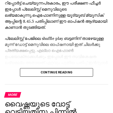
റിപ്പോര്‍ട്ട് ചെയ്യുന്നപ്രകാരം, ഈ പരീക്ഷണ ഫീച്ചര്‍
ഇപ്പോള്‍ പ്ലേലിസ്റ്റ് മെനുവിലൂടെ
ലഭ്യമാകുന്നു.ഐഫോണിനുള്ള യൂട്യൂബ് മ്യൂസിക്
ആപ്പിന്റെ 8.45.3 പതിപ്പിലാണ് ഈ ഓപ്ഷന്‍ ആദ്യമായി
കാണാന്‍ തുടങ്ങിയത്.
പ്ലേലിസ്റ്റ് പേജിലെ shuffle play ബട്ടണിന് താഴേയുള്ള
മൂന്ന് ഡോട്ട് മെനുവിലെ ഓപ്ഷനായി ഇത് ചിലര്‍ക്കു
പ്രത്യക്ഷപ്പെട്ടു. എല്ലാ ഐഫോണ്‍
ഉപയോക്താക്കള്‍ക്കും ഇപ്പോള്‍ ഈ സവിശേഷത
ലഭ്യമല്ല അതായത് ഏറ്റവും പുതിയ പതിപ്പ് ഇന്‍സ്റ്റാള്‍
ചെയ്താലും ചില അക്കൗണ്ടുകള്‍ക്കാണ്
CONTINUE READING
ആദ്യഘട്ടത്തില്‍ ആക്‌സസ്. പാട്ടുകളുടെ പേരുവഴി
പ്ലേലിസ്റ്റിനുള്ളില്‍ നേരിട്ട് തിരയാനുള്ള ഈ
സൗകര്യം ഇപ്പോള്‍ പരിമിതമായ iOS
ഉപയോക്താക്കള്‍ക്കു മാത്രമാണ് ലഭിക്കുന്നത്.
MORE
വൈഷ്ണയുടെ വോട്ട്
ആന്‍ഡ്രോയിഡ് പതിപ്പില്‍ ഇതുവരെ ഈ ഫീച്ചര്‍
എത്തിയിട്ടില്ല. ഫീച്ചറിന്റെ വ്യാപകമായ റോള്ഔട്ടിനും
വെട്ടിയതിനു പിന്നില്‍