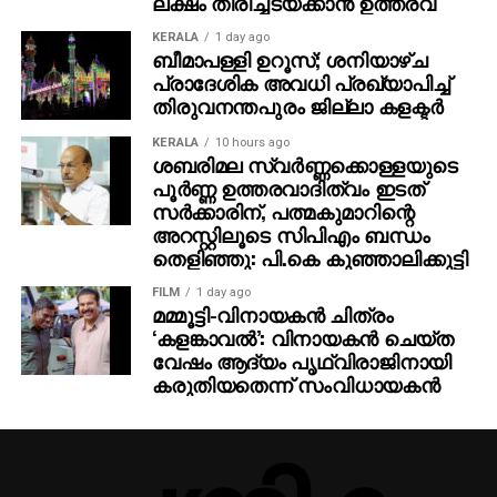
ലക്ഷം തിരിച്ചടയ്ക്കാന്‍ ഉത്തരവ്
മലയാളം മീഡിയത്തിലെ ഇടിവ് സംസ്ഥാന
KERALA
1 day ago
ബീമാപള്ളി ഉറൂസ്; ശനിയാഴ്ച
വികസനത്തിനുതന്നെ ഭീഷണിയാകാമെന്ന് ഐക്യ
പ്രാദേശിക അവധി പ്രഖ്യാപിച്ച്
മലയാള പ്രസ്ഥാനം സംസ്ഥാന കണ്‍വീനര്‍ ആര്‍.
തിരുവനന്തപുരം ജില്ലാ കളക്ടര്‍
നന്ദകുമാര്‍ മുന്നറിയിപ്പ് നല്‍കി. മലയാളവുമായി
വിദ്യാര്‍ത്ഥികള്‍ക്ക് അടുപ്പമില്ലാത്തത്, നാട്ടിന്‍
KERALA
10 hours ago
ശബരിമല സ്വര്‍ണ്ണക്കൊള്ളയുടെ
പരിസരത്തെ ഭൂമിശാസ്ത്ര-പരിസ്ഥിതി ബോധത്തെ
പൂര്‍ണ്ണ ഉത്തരവാദിത്വം ഇടത്
തന്നെ ബാധിക്കുമെന്നാണ് അദ്ദേഹത്തിന്റെ അഭിപ്രായം.
സര്‍ക്കാരിന്, പത്മകുമാറിന്റെ
ഇംഗ്ലീഷ് പഠിപ്പിക്കുന്നതിനെതിരെ താന്‍ അല്ലെങ്കിലും,
അറസ്റ്റിലൂടെ സിപിഎം ബന്ധം
ആവശ്യമായ ഇടപെടലുകള്‍ ഇല്ലെങ്കില്‍ പുതിയ
തെളിഞ്ഞു: പി.കെ കുഞ്ഞാലിക്കുട്ടി
സാമൂഹിക-വിദ്യാഭ്യാസ പ്രശ്‌നങ്ങള്‍
FILM
1 day ago
ഉയര്‍ന്നേക്കുമെന്നാണ് നന്ദകുമാര്‍ മുന്നറിയിപ്പ്
മമ്മൂട്ടി-വിനായകന്‍ ചിത്രം
നല്‍കിയത്.
‘കളങ്കാവല്‍’: വിനായകന്‍ ചെയ്ത
വേഷം ആദ്യം പൃഥ്വിരാജിനായി
കരുതിയതെന്ന് സംവിധായകന്‍