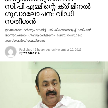
ആന്‍ഡ്രോയിഡ് റിലീസിനും യൂട്യൂബ് ഇതുവരെ
സി.പി.എമ്മിന്റെ ക്രിമിനല്‍
വ്യക്തമായ തീയതി പ്രഖ്യാപിച്ചിട്ടില്ല. ഉപയോക്തൃ
ഗൂഡാലോചന: വിഡി
അനുഭവം മെച്ചപ്പെടുത്താന്‍ ലക്ഷ്യമിടുന്ന ഈ
സതീശന്‍
അപ്‌ഡേറ്റ്, വലിയ പ്ലേലിസ്റ്റുകള്‍ കൈകാര്യം
ചെയ്യുന്നവര്‍ക്കു പ്രത്യേകിച്ച്
ഉദ്യോഗസ്ഥര്‍ക്കും നേരിട്ട് പങ്ക്: തിരഞ്ഞെടുപ്പ് കമ്മിഷന്‍
ഗുണകരമാകുമെന്നാണ് പ്രതീക്ഷ.
അന്വേഷണം പ്രഖ്യാപിക്കണം; ഉദ്യോഗസ്ഥരെ
സസ്പെന്‍ഡ് ചെയ്യണം
Published
15 hours ago
on
November 20, 2025
By
webdesk14