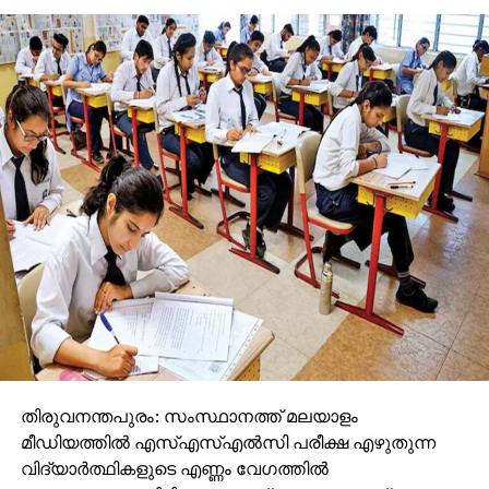
അസാനിധ്യത്തില്‍ സി.പി.എം പ്രാദേശിക നേതാവ്
നല്‍കിയ മൊഴിയുടെ അടിസ്ഥാനത്തില്‍ മാത്രമാണ്
വോട്ട് വെട്ടിയത്. സിപിഎമ്മിന് വിടുപണി ചെയ്യുന്ന
ഇത്തരം ഉദ്യോഗസ്ഥര്‍ക്ക് ഒരു നിമിഷം പോലും
തുടരാന്‍ അര്‍ഹതയില്ല. രാഷ്ട്രീയ ഗൂഡാലോചനക്ക്
ഒത്താശ ചെയ്ത ഉദ്യോഗസ്ഥരെ സസ്പെന്‍ഡ്
ചെയ്യണം. ഇവര്‍ക്കെതിരെ ക്രിമിനല്‍ കേസെടുക്കണം.
എക്കാലത്തും സി.പി.എം ഭരണത്തിലുണ്ടാകില്ലെന്നും
കണക്ക് ചോദിക്കാതെ ഒരു കാലവും കടന്നു
പോകില്ലെന്നും സി.പി.എമ്മിന് അടിമപ്പണി ചെയ്യുന്ന
ഉദ്യോഗസ്ഥര്‍ ഓര്‍ക്കണമെന്നും അദ്ദേഹം
കൂട്ടിച്ചേര്‍ത്തു.
തിരുവനന്തപുരം: സംസ്ഥാനത്ത് മലയാളം
മീഡിയത്തില്‍ എസ്എസ്എല്‍സി പരീക്ഷ എഴുതുന്ന
വിദ്യാര്‍ത്ഥികളുടെ എണ്ണം വേഗത്തില്‍