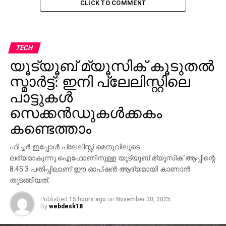
CLICK TO COMMENT
അഹമ്മദ് കുട്ടി മുഖ്യപ്രഭാഷണം നടത്തി. അസീസ്
ബഡായിന്‍ സംസാരിച്ചു. ആദിവാസി യുവാവ് മധുവിനെ
കൊന്ന സംഭവത്തില്‍ സംസ്ഥാന കമ്മിറ്റി പ്രമേയം
പിസി രാജന്‍ അവതരിപ്പിച്ചു. റിട്ടേണിങ് ഓഫീസര്‍
TECH
സോമന്‍ പുതിയാത്ത് തെരഞ്ഞെടുപ്പ് നിയന്ത്രിച്ചു.
യൂട്യൂബ് മ്യൂസിക് കൂടുതല്‍
സ്മാര്‍ട്ട്: ഇനി പ്ലേലിസ്റ്റിലെ
സംസ്ഥാന വൈസ് പ്രസിഡണ്ടുമാരായി പി.ബാലന്‍,
അഡ്വ.ഗോപി, എംടി രാജന്‍, സി.മധു കാസര്‍കോട്
പാട്ടുകള്‍
എന്നിവരെയും സെക്രട്ടറിമാരായി പികെ മുരളി, വിപി
സെക്കന്‍ഡുകള്‍ക്കകം
ആണ്ടി, ബിനു മാധവന്‍, പ്രകാശന്‍ കണ്ണൂര്‍
കണ്ടെത്താം
എന്നിവരെയും തെരഞ്ഞെടുത്തു.
ഫീച്ചര്‍ ഇപ്പോള്‍ പ്ലേലിസ്റ്റ് മെനുവിലൂടെ
RELATED TOPICS:
DALID LEAG
ലഭ്യമാകുന്നു.ഐഫോണിനുള്ള യൂട്യൂബ് മ്യൂസിക് ആപ്പിന്റെ
8.45.3 പതിപ്പിലാണ് ഈ ഓപ്ഷന്‍ ആദ്യമായി കാണാന്‍
UP NEXT
തുടങ്ങിയത്.
ഹൃദയംപൊട്ടുന്ന വേദനയുമായി ഷുഹൈബിന്റെ
സഹോദരിമാര്‍ സമര പന്തലില്‍
Published
15 hours ago
on
November 20, 2025
By
webdesk18
DON'T MISS
ലോക കേരളസഭയുടെ മറവില്‍ സിപിഎം