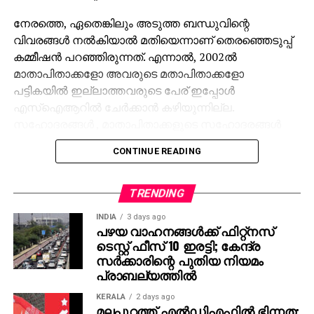
നേരത്തെ, ഏതെങ്കിലും അടുത്ത ബന്ധുവിന്റെ
വിവരങ്ങള്‍ നല്‍കിയാല്‍ മതിയെന്നാണ് തെരഞ്ഞെടുപ്പ്
കമ്മീഷന്‍ പറഞ്ഞിരുന്നത്. എന്നാല്‍, 2002ല്‍
മാതാപിതാക്കളോ അവരുടെ മതാപിതാക്കളോ
പട്ടികയില്‍ ഇല്ലാത്തവരുടെ പേര് ഇപ്പോള്‍
എസ്‌ഐആറില്‍ ചേര്‍ക്കാന്‍ കഴിയുന്നില്ല.
സഹോദരങ്ങള്‍ , മാതാപിതാക്കളുടെ സഹോദരങ്ങള്‍
എന്നിവരുടെ വിവരങ്ങള്‍ നല്‍കിയവരുടെ ഫോമുകള്‍
CONTINUE READING
ബിഎല്‍ഒമാര്‍ മാറ്റിവെക്കുകയാണെന്നും ആളുകള്‍
പറയുന്നു.
TRENDING
INDIA
3 days ago
പഴയ വാഹനങ്ങള്‍ക്ക് ഫിറ്റ്‌നസ്
ടെസ്റ്റ് ഫീസ് 10 ഇരട്ടി; കേന്ദ്ര
സര്‍ക്കാരിന്റെ പുതിയ നിയമം
പ്രാബല്യത്തില്‍
KERALA
2 days ago
മലപ്പുറത്ത് എല്‍ഡിഎഫില്‍ ഭിന്നത;