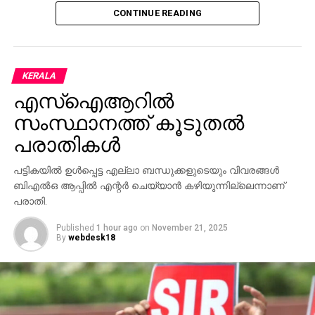
CONTINUE READING
ഭാഗമായി പൊതുനിരത്തുകളില്‍ അനധികൃത
ബാനറുകളും പോസ്റ്ററുകളും ഫ്‌ലക്‌സ് ബോര്‍ഡുകളും
സ്ഥാപിക്കുന്നതിനെതിരെ മുന്നറിയിപ്പുമായി
ഹൈക്കോടതി. അനധികൃതമായി സ്ഥാപിച്ച
KERALA
ബോര്‍ഡുകളും ബാനറുകളും രണ്ടാഴ്ചയ്ക്കകം നീക്കം
എസ്‌ഐആറില്‍
ചെയ്യണമെന്നാണ് നിര്‍ദ്ദേശം. ഉത്തരവാദികളില്‍ നിന്ന്
പിഴ ഈടാക്കുന്നതുള്‍പ്പെടെയുള്ള ശിക്ഷാ നടപടികള്‍
സംസ്ഥാനത്ത് കൂടുതല്‍
സ്വീകരിക്കണമെന്നും ഹൈക്കോടതി ഉത്തരവിട്ടു.
പരാതികള്‍
സ്ഥാനാര്‍ഥികള്‍, രാഷ്ട്രീയ പാര്‍ട്ടികള്‍ എന്നിവരില്‍ നിന്ന്
പട്ടികയില്‍ ഉള്‍പ്പെട്ട എല്ലാ ബന്ധുക്കളുടെയും വിവരങ്ങള്‍
പിഴ ഈടാക്കുന്നത് ഉള്‍പ്പെടെയുള്ള നടപടികള്‍
ബിഎല്‍ഒ ആപ്പില്‍ എന്റര്‍ ചെയ്യാന്‍ കഴിയുന്നില്ലെന്നാണ്
സ്വീകരിക്കാന്‍ സംസ്ഥാന തെരഞ്ഞെടുപ്പ്
പരാതി.
കമ്മീഷനോടും ജില്ലാ തെരഞ്ഞെടുപ്പ്
Published
1 hour ago
on
November 21, 2025
ഓഫിസര്‍മാരോടും ജസ്റ്റിസ് ദേവന്‍ രാമചന്ദ്രന്‍
By
webdesk18
നിര്‍ദേശിച്ചു.