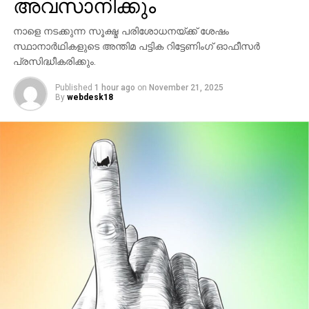
അവസാനിക്കും
പിന്നാലെയായിരുന്നു 2019ല്‍ ദേവസ്വം ബോര്‍ഡ്
പ്രസിഡന്റായിരുന്ന എ.പത്മകുമാറിനെ എസ്‌ഐടി
നാളെ നടക്കുന്ന സൂക്ഷ്മ പരിശോധനയ്ക്ക് ശേഷം
അറസ്റ്റ് ചെയ്തത്. സ്വര്‍ണക്കൊള്ളയിലെ ആറാമത്തെ
സ്ഥാനാര്‍ഥികളുടെ അന്തിമ പട്ടിക റിട്ടേണിംഗ് ഓഫീസര്‍
അറസ്റ്റാണിത്. സിപിഎം പത്തനംതിട്ട ജില്ലാ കമ്മിറ്റി
പ്രസിദ്ധീകരിക്കും.
അംഗമാണ് പത്മകുമാര്‍.
Published
1 hour ago
on
November 21, 2025
By
webdesk18