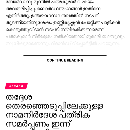
ബോര്‍ഡിനു മുന്നില്‍ പത്മകുമാര്‍ വിഷയം
അവതരിപ്പിച്ചു. ബോര്‍ഡ് അംഗങ്ങള്‍ ഇതിനെ
എതിര്‍ത്തു. ഉദ്യോഗസ്ഥ തലത്തില്‍ നടപടി
തുടങ്ങിയതിനുശേഷം ഉണ്ണികൃഷ്ണന്‍ പോറ്റിക്ക് പാളികള്‍
കൊടുത്തുവിടാന്‍ നടപടി സ്വീകരിക്കണമെന്ന്
പത്മകുമാര്‍ നിര്‍ദ്ദേശം നല്‍കിയതായി മുരാരി ബാബുവും
സുധീഷുമാണെന്നും റിമാന്‍ഡ് റിപ്പോര്‍ട്ടില്‍ പറയുന്നു.
അതേസമയം, എന്‍.വാസുവിന്റെ മൊഴിയും
CONTINUE READING
പത്മകുമാറിനു കുരുക്കായി. പത്മകുമാറും ഉണ്ണികൃഷ്ണന്‍
പോറ്റിയും തമ്മില്‍ അടുത്ത ബന്ധമെന്നും പോറ്റിയുടെ
അപേക്ഷയില്‍ പത്മകുമാര്‍ അമിത
താല്പര്യമെടുത്തെന്നും ദേവസ്വം മുന്‍ കമ്മീഷണറും
KERALA
ബോര്‍ഡ് പ്രസിഡന്റുമായിരുന്ന എന്‍.വാസു മൊഴി
തദ്ദേശ
നല്‍കിയിട്ടുണ്ട്. നടപടി വേഗത്തിലാക്കാന്‍ പത്മകുമാര്‍
തെരഞ്ഞെടുപ്പിലേക്കുള്ള
നിര്‍ദ്ദേശം നല്‍കിയെന്നും വാസുവിന്റെ മൊഴിയിലുണ്ട്.
നാമനിര്‍ദേശ പത്രിക
തിരുവനന്തപുരത്തെ രഹസ്യ കേന്ദ്രത്തില്‍ വെച്ച്
സമര്‍പ്പണം ഇന്ന്
മണിക്കൂറുകള്‍ നീണ്ട ചോദ്യം ചെയ്യലിന്