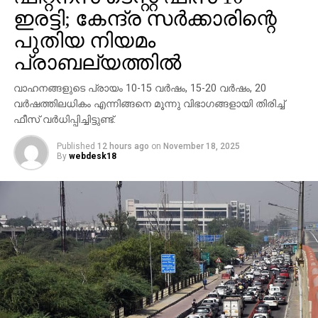
ഇരട്ടി; കേന്ദ്ര സര്‍ക്കാരിന്റെ
കേസില്‍ യെദ്യൂരപ്പ വിചാരണ നേരിടണമെന്നും
പുതിയ നിയമം
ഹൈക്കോടതി വിധിച്ചിരുന്നു. കേസിന്റെ വിചാരണയില്‍
പ്രാബല്യത്തില്‍
അത്യാവശ്യമല്ലെങ്കില്‍ നേരിട്ട് ഹാജരാകാന്‍
യെദ്യൂരപ്പയെ നിര്‍ബന്ധിക്കരുതെന്ന് കോടതി
വാഹനങ്ങളുടെ പ്രായം 10-15 വര്‍ഷം, 15-20 വര്‍ഷം, 20
ഉത്തരവിട്ടു. ജസ്റ്റിസ് എം.ഐ അരുണിന്റെ സിംഗിള്‍
വര്‍ഷത്തിലധികം എന്നിങ്ങനെ മൂന്നു വിഭാഗങ്ങളായി തിരിച്ച്
ബെഞ്ചിന്റെയായിരുന്നു വിധി. ഹൈക്കോടതി വിധിക്ക്
ഫീസ് വര്‍ധിപ്പിച്ചിട്ടുണ്ട്.
പിന്നാലെ സ്‌പെഷ്യല്‍ പബ്ലിക്ക് പ്രോസിക്യൂട്ടര്‍
അശോക് നായിക് അതിവേഗ കോടതിയെ
Published
12 hours ago
on
November 18, 2025
By
webdesk18
സമീപിക്കുകയായിരുന്നു.