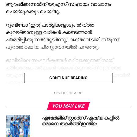
ആരംഭിക്കുന്നതിന് യുഎസ് സഹായം വാഗ്ദാനം
ചെയ്യുകയും ചെയ്തു.
റൂബിയോ ‘ഇരു പാര്‍ട്ടികളോടും തീവ്രത
കുറയ്ക്കാനുള്ള വഴികള്‍ കണ്ടെത്താന്‍
പ്രേരിപ്പിക്കുന്നത് തുടര്‍ന്നു,’ വക്താവ് ടാമി ബ്രൂസ്
പുറത്തിറക്കിയ പ്രസ്താവനയില്‍ പറഞ്ഞു.
ഭാവിയിലെ സംഘര്‍ഷങ്ങള്‍ ഒഴിവാക്കുന്നതിനായി
ക്രിയാത്മക ചര്‍ച്ചകള്‍ ആരംഭിക്കുന്നതിന് റൂബിയോ
യുഎസ് സഹായം വാഗ്ദാനം ചെയ്തു,” പ്രസ്താവനയില്‍
CONTINUE READING
പറയുന്നു.
ADVERTISEMENT
ഏപ്രില്‍ 22-ന് അതിര്‍ത്തി കടന്നുള്ള പഹല്‍ഗാം
ആക്രമണത്തിന് മറുപടിയായി പാകിസ്ഥാന്‍, പാക്
YOU MAY LIKE
അധിനിവേശ കശ്മീരിലെ (PoK) തീവ്രവാദ
എമേര്‍ജിങ് സ്റ്റാര്‍സ് ഏഷ്യ കപ്പില്‍
ലോഞ്ച്പാഡുകള്‍ ലക്ഷ്യമിട്ട് ഇന്ത്യന്‍ സായുധ
ഒമാനെ തകര്‍ത്ത് ഇന്ത്യ
സേന ബുധനാഴ്ച കൃത്യമായ ആക്രമണം
നടത്തിയതിന് ശേഷം ഇന്ത്യയും പാകിസ്ഥാനും