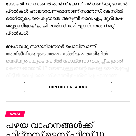
കോടതി. ഡിസംബര്‍ രണ്ടിന് കേസ് പരിഗണിക്കുമ്പോള്‍
പ്രതികള്‍ ഹാജരാവണമെന്നാണ് സമന്‍സ്. കേസില്‍
യെദ്യൂരപ്പയെ കൂടാതെ അരുണ്‍ വൈ.എം, രുദ്രേഷ്
മരുളസിദ്ധയ്യ, ജി. മാരിസ്വാമി എന്നിവരാണ് മറ്റ്
പ്രതികള്‍.
ബംഗളൂരു സദാശിവനഗര്‍ പൊലീസാണ്
അതിജീവിതയുടെ അമ്മ നല്‍കിയ പരാതിയില്‍
യെദ്യൂരപ്പയുടെ പേരില്‍ പോക്‌സോ വകുപ്പ് ചുമത്തി
കേസെടുത്തത്. 17 വയസുള്ള തന്റെ മകളെ യെദ്യൂരപ്പ
വീട്ടില്‍ വെച്ച് ലൈംഗികമായി ഉപദ്രവിച്ചു എന്നാണ്
പെണ്‍കുട്ടിയുടെ അമ്മയുടെ പരാതി. അന്വേഷണം
CONTINUE READING
പിന്നീട് സര്‍ക്കാര്‍ സിഐഡിക്ക് കൈമാറി. കേസ്
പരിഗണിക്കുന്ന ബംഗളൂരുവിലെ ജനപ്രതിനിധികളുടെ
പ്രത്യേക കോടതി യെദ്യൂരപ്പയോട് ഹാജരാകാന്‍
ആവശ്യപ്പെട്ട് സമന്‍സ് അയച്ചത് ചോദ്യം ചെയ്ത്
INDIA
യെദ്യൂരപ്പ ഹൈക്കോടതിയെ സമീപിച്ചു. എന്നാല്‍,
പഴയ വാഹനങ്ങള്‍ക്ക്
കേസ് റദ്ദാക്കണമെന്ന യെദ്യൂരപ്പയുടെ ആവശ്യം
ഫിറ്റ്‌നസ് ടെസ്റ്റ് ഫീസ് 10
ഹൈക്കോടതി തള്ളിയിരുന്നു.