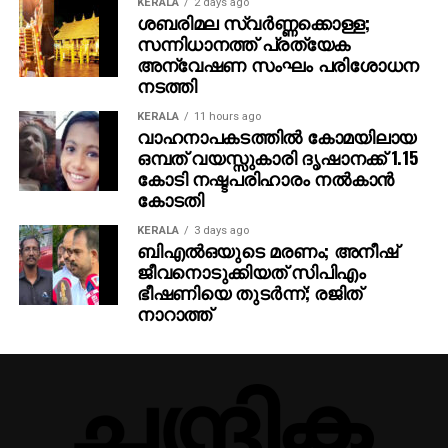
KERALA
2 days ago
ശബരിമല സ്വര്‍ണ്ണക്കൊള്ള;
സന്നിധാനത്ത് പ്രത്യേക
അന്വേഷണ സംഘം പരിശോധന
നടത്തി
KERALA
11 hours ago
വാഹനാപകടത്തില്‍ കോമയിലായ
ഒമ്പത് വയസ്സുകാരി ദൃഷാനക്ക് 1.15
കോടി നഷ്ടപരിഹാരം നല്‍കാന്‍
കോടതി
KERALA
3 days ago
ബിഎല്‍ഒയുടെ മരണം; അനീഷ്
ജീവനൊടുക്കിയത് സിപിഎം
ഭീഷണിയെ തുടര്‍ന്ന്; രജിത്
നാറാത്ത്