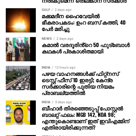
നല്‍കുമെന്ന് തെലങ്കാന സര്‍ക്കാര്‍
GULF
2 days ago
മക്കമദീന ഹൈവേയില്‍
ഭീകരാപകടം: ഉംറ ബസ് കത്തി, 40
പേര്‍ മരിച്ചു
NEWS
2 days ago
കമാൽ വരദൂരിൻ്റെ 50 ഫുട്ബോൾ
കഥകൾ പ്രകാശിതമായി
INDIA
12 hours ago
പഴയ വാഹനങ്ങള്‍ക്ക് ഫിറ്റ്‌നസ്
ടെസ്റ്റ് ഫീസ് 10 ഇരട്ടി; കേന്ദ്ര
സര്‍ക്കാരിന്റെ പുതിയ നിയമം
പ്രാബല്യത്തില്‍
INDIA
3 days ago
ബീഹാർ തിരഞ്ഞെടുപ്പ് പോസ്റ്റൽ
ബാലറ്റ് ഫലം: MGB 142, NDA 98;
എന്തുകൊണ്ടാണ് ഇത് ഇവിഎമ്മിന്
എതിരായിരിക്കുന്നത്?