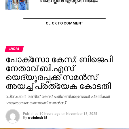
പാകിസ്താന്‍ എയുടെ വിജയം
CLICK TO COMMENT
INDIA
പോക്‌സോ കേസ്; ബിജെപി
നേതാവ് ബി.എസ്
യെദ്യൂരപ്പക്ക് സമന്‍സ്
അയച്ച് പ്രത്യേക കോടതി
ഡിസംബര്‍ രണ്ടിന് കേസ് പരിഗണിക്കുമ്പോള്‍ പ്രതികള്‍
ഹാജരാവണമെന്നാണ് സമന്‍സ്.
Published
10 hours ago
on
November 18, 2025
By
webdesk18