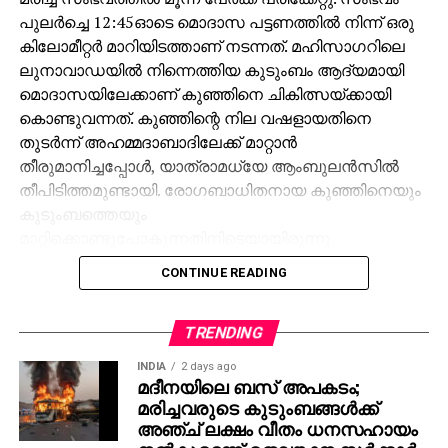
പുലര്‍ച്ചെ 12:45ഓടെ മൊദാസ പട്ടണത്തില്‍ നിന്ന് ഒരു
കിലോമീറ്റര്‍ മാറിയിടത്താണ് നടന്നത്. മഹിസാഗറിലെ
ലുനാവാഡയില്‍ നിന്നെത്തിയ കുടുംബം ആദ്യമായി
മൊദാസയിലേക്കാണ് കുഞ്ഞിനെ ചികിത്സയ്ക്കായി
കൊണ്ടുവന്നത്. കുഞ്ഞിന്റെ നില വഷളായതിനെ
തുടര്‍ന്ന് അഹമ്മദാബാദിലേക്ക് മാറ്റാന്‍
തീരുമാനിച്ചപ്പോള്‍, യാത്രാമധ്യേ ആംബുലന്‍സില്‍
തീപിടിത്തമുണ്ടായി. രോഗബാധിതനായ കുഞ്ഞിനെയും
കുടുംബത്തെയും
മാറ്റിക്കൊണ്ടുപോകുന്നതിനിടെയായിരുന്നു
അപകടമെന്ന് ആരവല്ലി ജില്ലാ പൊലീസ് സൂപ്രണ്ട്
CONTINUE READING
മനോഹര്‍സിങ് ജഡേജ അറിയിച്ചു. തീപിടുത്തത്തിന്റെ
കൃത്യമായ കാരണം ഫോറന്‍സിക് വിദഗ്ധരുടെ
പരിശോധനയ്ക്ക് ശേഷം മാത്രമേ വ്യക്തമാകൂവെന്ന്
TRENDING
എസ്.പി കൂട്ടിച്ചേര്‍ത്തു. പരിക്കേറ്റ മൂന്ന് പേരെയും
INDIA
2 days ago
പൊള്ളലേറ്റ് ആശുപത്രിയില്‍
മദീനയിലെ ബസ് അപകടം;
മരിച്ചവരുടെ കുടുംബങ്ങള്‍ക്ക്
പ്രവേശിപ്പിച്ചിരിക്കുകയാണ്.
അഞ്ച് ലക്ഷം വീതം ധനസഹായം