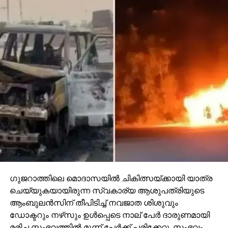
സര്‍ക്കാര്‍ അറിയിച്ചു. ഉയര്‍ന്ന നിരക്ക് പഴക്കം ചെന്ന
വാഹനങ്ങള്‍ ഉപയോഗിക്കുന്നത്
ചെലവേറിയതാക്കിയതിനാല്‍, അവ മാറ്റി പുതിയ
മോഡലുകള്‍ വാങ്ങാന്‍ ഉടമകള്‍
നിര്‍ബന്ധിതരാകുമെന്നും വിലയിരുത്തപ്പെടുന്നു.പുതിയ
ഫീസ് രാജ്യത്തുടനീളം ഉടന്‍ പ്രാബല്യത്തില്‍ വന്നു.
ഗുജറാത്തിലെ മൊദാസയില്‍ ചികിത്സയ്ക്കായി യാത്ര
ചെയ്യുകയായിരുന്ന സ്വകാര്യ ആശുപത്രിയുടെ
ആംബുലന്‍സിന് തീപിടിച്ച് നവജാത ശിശുവും
ഡോക്ടറും നഴ്‌സും ഉള്‍പ്പെടെ നാല് പേര്‍ ദാരുണമായി
മരിച്ച സംഭവത്തില്‍ മൂന്ന് പേര്‍ക്ക് പരിക്കേറ്റു. സംഭവം