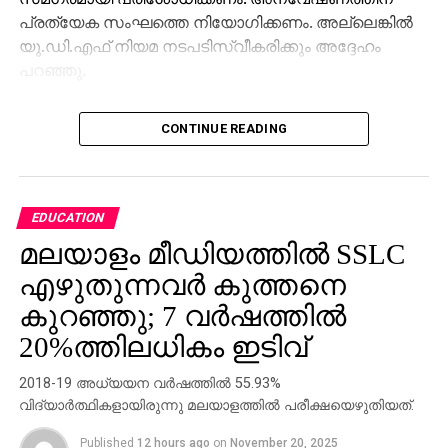
പ്രത്യേക സംഘത്തെ നിയോഗിക്കണം. അല്ലെങ്കില്‍
യു.ഡി.എഫ് നിയമ നടപടിസ്വീകരിക്കും അദ്ദേഹം
പറഞ്ഞു.
വൈഷ്ണയുടെ വോട്ട് പുനസ്ഥാപിച്ചു കൊണ്ട് സംസ്ഥാന
CONTINUE READING
തിരഞ്ഞെടുപ്പ് കമ്മിഷന്‍ പുറത്തിറക്കിയ ഉത്തരവിന്‍
ഉദ്യോഗസ്ഥതലത്തിലെ ഗുരുത വീഴ്ചകള്‍ എടുത്ത്
പറയുന്നു. സി.പി.എം പ്രാദേശിക നേതാവിന്റെ
പരാതിയില്‍ കോര്‍പ്പറേഷന്‍ ഇലക്ടറല്‍ രജിസ്ട്രേഷന്‍
EDUCATION
ഓഫീസര്‍ തീര്‍ത്തും ഏകപക്ഷീയമായി
മലയാളം മീഡിയത്തില്‍ SSLC
തീരുമാനമെടുത്തു. സി.പി.എമ്മിന്റെ ക്രിമിനല്‍
എഴുതുന്നവര്‍ കുത്തനെ
ഗൂഡാലോചനയ്ക്ക് എല്ലാ ഒത്താശയും
ചെയ്യുകയാണ് ഈ ഉദ്യോഗസ്ഥന്‍ ചെയ്തത്.
കുറഞ്ഞു; 7 വര്‍ഷത്തില്‍
വൈഷ്ണയുടെ പേര് നീക്കം ചെയ്തതിന് ഒരു
20%ത്തിലധികം ഇടിവ്
ന്യായീകരണവും ഇല്ലെന്നാണ് തിരഞ്ഞെടുപ്പ്
കമ്മിഷന്റെ കണ്ടെത്തലെന്ന് പ്രതിപക്ഷ നേതാവ്
2018-19 അധ്യയന വര്‍ഷത്തില്‍ 55.93%
ചൂണ്ടിക്കാട്ടി.
വിദ്യാര്‍ത്ഥികളായിരുന്നു മലയാളത്തില്‍ പരീക്ഷയെഴുതിയത്.
വൈഷ്ണ ഹിയറിംഗ് സമയത്ത് നല്‍കിയ രേഖകള്‍ ഒന്നും
Published
12 hours ago
on
November 20, 2025