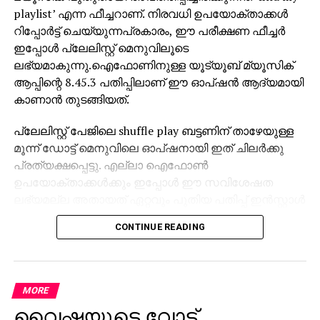
playlist’ എന്ന ഫീച്ചറാണ്. നിരവധി ഉപയോക്താക്കള്‍
റിപ്പോര്‍ട്ട് ചെയ്യുന്നപ്രകാരം, ഈ പരീക്ഷണ ഫീച്ചര്‍
ഇപ്പോള്‍ പ്ലേലിസ്റ്റ് മെനുവിലൂടെ
ലഭ്യമാകുന്നു.ഐഫോണിനുള്ള യൂട്യൂബ് മ്യൂസിക്
ആപ്പിന്റെ 8.45.3 പതിപ്പിലാണ് ഈ ഓപ്ഷന്‍ ആദ്യമായി
കാണാന്‍ തുടങ്ങിയത്.
പ്ലേലിസ്റ്റ് പേജിലെ shuffle play ബട്ടണിന് താഴേയുള്ള
മൂന്ന് ഡോട്ട് മെനുവിലെ ഓപ്ഷനായി ഇത് ചിലര്‍ക്കു
പ്രത്യക്ഷപ്പെട്ടു. എല്ലാ ഐഫോണ്‍
ഉപയോക്താക്കള്‍ക്കും ഇപ്പോള്‍ ഈ സവിശേഷത
ലഭ്യമല്ല അതായത് ഏറ്റവും പുതിയ പതിപ്പ് ഇന്‍സ്റ്റാള്‍
ചെയ്താലും ചില അക്കൗണ്ടുകള്‍ക്കാണ്
CONTINUE READING
ആദ്യഘട്ടത്തില്‍ ആക്‌സസ്. പാട്ടുകളുടെ പേരുവഴി
പ്ലേലിസ്റ്റിനുള്ളില്‍ നേരിട്ട് തിരയാനുള്ള ഈ
സൗകര്യം ഇപ്പോള്‍ പരിമിതമായ iOS
ഉപയോക്താക്കള്‍ക്കു മാത്രമാണ് ലഭിക്കുന്നത്.
MORE
വൈഷ്ണയുടെ വോട്ട്
ആന്‍ഡ്രോയിഡ് പതിപ്പില്‍ ഇതുവരെ ഈ ഫീച്ചര്‍