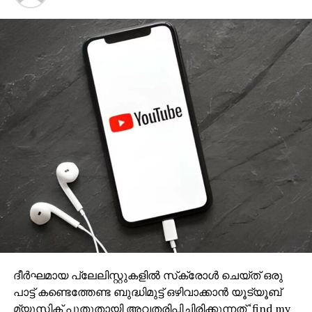
ഗൂഗിള്‍ സി.ഇ.ഒ മറുപടി നല്‍കുമെന്ന്
പ്രതീക്ഷിച്ചിരുന്നില്ല. ഇത് മകള്‍ക്കൊരു
പ്രചോദനമാകുമെന്നും ആന്‍ഡി ബ്രിഡ്ജ് പറയുന്നു.
RELATED TOPICS:
SUNDER PICHAI
UP NEXT
പാക് ആക്രമണത്തില്‍ ആറ് തീവ്രവാദികള്‍
കൊല്ലപ്പെട്ടു
DON'T MISS
രാഷ്ട്രീയ അനിശ്ചിതത്വത്തിന് വിരാമം;
പളനിസ്വാമി അധികാരമേറ്റു; 31അംഗങ്ങളുമായി
പുതിയ മന്ത്രിസഭ
ദീര്‍ഘമായ പ്ലേലിസ്റ്റുകളില്‍ സ്‌ക്രോള്‍ ചെയ്ത് ഒരു
പാട്ട് കണ്ടെത്തേണ്ട ബുദ്ധിമുട്ട് ഒഴിവാക്കാന്‍ യൂട്യൂബ്
മ്യൂസിക് പുതുതായി അവതരിപ്പിച്ചിരിക്കുന്നത് ‘find my