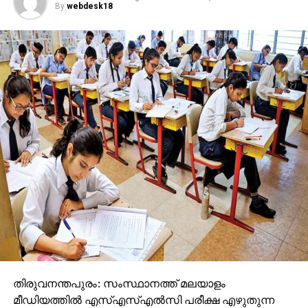
By
webdesk18
ഉദ്യോഗസ്ഥന്‍ പരിഗണിച്ചില്ല. വൈഷ്ണയുടെ
അസാനിധ്യത്തില്‍ സി.പി.എം പ്രാദേശിക നേതാവ്
നല്‍കിയ മൊഴിയുടെ അടിസ്ഥാനത്തില്‍ മാത്രമാണ്
വോട്ട് വെട്ടിയത്. സിപിഎമ്മിന് വിടുപണി ചെയ്യുന്ന
ഇത്തരം ഉദ്യോഗസ്ഥര്‍ക്ക് ഒരു നിമിഷം പോലും
തുടരാന്‍ അര്‍ഹതയില്ല. രാഷ്ട്രീയ ഗൂഡാലോചനക്ക്
ഒത്താശ ചെയ്ത ഉദ്യോഗസ്ഥരെ സസ്പെന്‍ഡ്
ചെയ്യണം. ഇവര്‍ക്കെതിരെ ക്രിമിനല്‍ കേസെടുക്കണം.
എക്കാലത്തും സി.പി.എം ഭരണത്തിലുണ്ടാകില്ലെന്നും
കണക്ക് ചോദിക്കാതെ ഒരു കാലവും കടന്നു
പോകില്ലെന്നും സി.പി.എമ്മിന് അടിമപ്പണി ചെയ്യുന്ന
ഉദ്യോഗസ്ഥര്‍ ഓര്‍ക്കണമെന്നും അദ്ദേഹം
കൂട്ടിച്ചേര്‍ത്തു.
തിരുവനന്തപുരം: സംസ്ഥാനത്ത് മലയാളം
മീഡിയത്തില്‍ എസ്എസ്എല്‍സി പരീക്ഷ എഴുതുന്ന