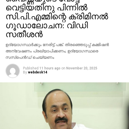
എത്തിയിട്ടില്ല. ഫീച്ചറിന്റെ വ്യാപകമായ റോള്ഔട്ടിനും
വെട്ടിയതിനു പിന്നില്‍
ആന്‍ഡ്രോയിഡ് റിലീസിനും യൂട്യൂബ് ഇതുവരെ
സി.പി.എമ്മിന്റെ ക്രിമിനല്‍
വ്യക്തമായ തീയതി പ്രഖ്യാപിച്ചിട്ടില്ല. ഉപയോക്തൃ
ഗൂഡാലോചന: വിഡി
അനുഭവം മെച്ചപ്പെടുത്താന്‍ ലക്ഷ്യമിടുന്ന ഈ
സതീശന്‍
അപ്‌ഡേറ്റ്, വലിയ പ്ലേലിസ്റ്റുകള്‍ കൈകാര്യം
ചെയ്യുന്നവര്‍ക്കു പ്രത്യേകിച്ച്
ഉദ്യോഗസ്ഥര്‍ക്കും നേരിട്ട് പങ്ക്: തിരഞ്ഞെടുപ്പ് കമ്മിഷന്‍
ഗുണകരമാകുമെന്നാണ് പ്രതീക്ഷ.
അന്വേഷണം പ്രഖ്യാപിക്കണം; ഉദ്യോഗസ്ഥരെ
സസ്പെന്‍ഡ് ചെയ്യണം
Published
11 hours ago
on
November 20, 2025
By
webdesk14