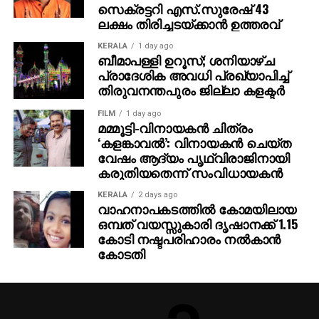
സെക്രട്ടറി എസ്.സുരേഷ് 43
അദ്ദേഹത്തിന്റെ വിലയിരുത്തല്‍.
ലക്ഷം തിരിച്ചടയ്ക്കാന്‍ ഉത്തരവ്
മലയാളം മീഡിയത്തിലെ ഇടിവ് സംസ്ഥാന
KERALA
1 day ago
ബീമാപള്ളി ഉറൂസ്; ശനിയാഴ്ച
വികസനത്തിനുതന്നെ ഭീഷണിയാകാമെന്ന് ഐക്യ
പ്രാദേശിക അവധി പ്രഖ്യാപിച്ച്
മലയാള പ്രസ്ഥാനം സംസ്ഥാന കണ്‍വീനര്‍ ആര്‍.
തിരുവനന്തപുരം ജില്ലാ കളക്ടര്‍
നന്ദകുമാര്‍ മുന്നറിയിപ്പ് നല്‍കി. മലയാളവുമായി
വിദ്യാര്‍ത്ഥികള്‍ക്ക് അടുപ്പമില്ലാത്തത്, നാട്ടിന്‍
FILM
1 day ago
മമ്മൂട്ടി-വിനായകന്‍ ചിത്രം
പരിസരത്തെ ഭൂമിശാസ്ത്ര-പരിസ്ഥിതി ബോധത്തെ
‘കളങ്കാവല്‍’: വിനായകന്‍ ചെയ്ത
തന്നെ ബാധിക്കുമെന്നാണ് അദ്ദേഹത്തിന്റെ അഭിപ്രായം.
വേഷം ആദ്യം പൃഥ്വിരാജിനായി
ഇംഗ്ലീഷ് പഠിപ്പിക്കുന്നതിനെതിരെ താന്‍ അല്ലെങ്കിലും,
കരുതിയതെന്ന് സംവിധായകന്‍
ആവശ്യമായ ഇടപെടലുകള്‍ ഇല്ലെങ്കില്‍ പുതിയ
KERALA
2 days ago
സാമൂഹിക-വിദ്യാഭ്യാസ പ്രശ്‌നങ്ങള്‍
വാഹനാപകടത്തില്‍ കോമയിലായ
ഉയര്‍ന്നേക്കുമെന്നാണ് നന്ദകുമാര്‍ മുന്നറിയിപ്പ്
ഒമ്പത് വയസ്സുകാരി ദൃഷാനക്ക് 1.15
നല്‍കിയത്.
കോടി നഷ്ടപരിഹാരം നല്‍കാന്‍
കോടതി