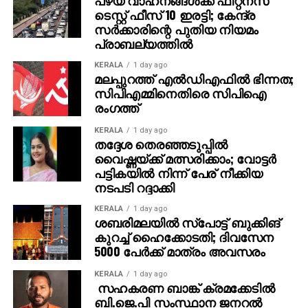
ഗുണമേറിയ പഠനമാധ്യമമാണെന്ന
ടെസ്റ്റ് ഫീസ് 10 ഇരട്ടി; കേന്ദ്ര
പൊതുധാരണയാണ് ഈ മാറ്റത്തിന് പിന്നിലെന്ന് കേരള
സര്‍ക്കാരിന്റെ പുതിയ നിയമം
പ്രാബല്യത്തില്‍
ഇന്‍ഫ്രാസ്ട്രക്ചര്‍ ആന്‍ഡ് ടെക്‌നോളജി ഫോര്‍
എഡ്യൂക്കേഷന്‍ (കൈറ്റ്) സിഇഒ കെ. അന്‍വര്‍ സാദത്ത്
KERALA
1 day ago
അഭിപ്രായപ്പെട്ടു. എന്നാല്‍ മീഡിയമല്ല, സ്‌കൂള്‍
മലപ്പുറത്ത് എല്‍ഡിഎഫില്‍ ഭിന്നത;
സിപിഎമ്മിനെതിരെ സിപിഐ
നല്‍കുന്ന ഭാഷാ പരിശീലനമാണ് വിജയത്തിനുള്ള
രംഗത്ത്
നിര്‍ണ്ണായക ഘടകമെന്നും അദ്ദേഹം കൂട്ടിച്ചേര്‍ത്തു.
KERALA
1 day ago
മാതൃഭാഷാ വിദ്യാഭ്യാസത്തിന്റെ പ്രാധാന്യം
തദ്ദേശ തെരഞ്ഞടുപ്പില്‍
അധികൃതര്‍ ചര്‍ച്ച ചെയ്യുമ്പോഴും, സമൂഹത്തിന്റെ
വൈഷ്ണയ്ക്ക് മത്സരിക്കാം; വോട്ടര്‍
പട്ടികയില്‍ നിന്ന് പേര് നീക്കിയ
താല്‍പര്യം വിപരീതമാണെന്ന് സംസ്ഥാന
നടപടി റദ്ദാക്കി
വിദ്യാഭ്യാസ ഗവേഷണപരിശീലന കൗണ്‍സില്‍
ഡയറക്ടര്‍ ജയപ്രകാശ് ആര്‍. കെ. ചൂണ്ടിക്കാട്ടി. ഗ്രാമ-
KERALA
1 day ago
ശബരിമലയില്‍ സ്‌പോട്ട് ബുക്കിങ്
നഗര വ്യത്യാസം കുറഞ്ഞതും മധ്യവര്‍ഗ്ഗത്തിന്റെ
കുറച്ച് ഹൈക്കോടതി; ദിവസേന
വളര്‍ച്ചയും ഈ മാറ്റത്തിന്റെ സൂചനയായെന്നും
5000 പേര്‍ക്ക് മാത്രം അവസരം
അദ്ദേഹം പറഞ്ഞു. 2025ല്‍ SSLC എഴുതിയവര്‍ 2014-
15ല്‍ ഒന്നാം ക്ലാസില്‍ ചേര്‍ന്നവരാണെന്നും
KERALA
1 day ago
സഹകരണ ബാങ്ക് ക്രമക്കേടില്‍
വരാനിരിക്കുന്ന വര്‍ഷങ്ങളില്‍ മലയാളം മീഡിയം
ബി.ജെ.പി സംസ്ഥാന ജനറല്‍
വിദ്യാര്‍ത്ഥികളുടെ എണ്ണം കുറഞ്ഞേക്കുമെന്നും