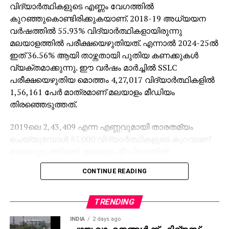
വിദ്യാര്‍ത്ഥികളുടെ എണ്ണം വേഗത്തില്‍
കുറഞ്ഞുകൊണ്ടിരിക്കുകയാണ്. 2018-19 അധ്യയന
വര്‍ഷത്തില്‍ 55.93% വിദ്യാര്‍ത്ഥികളായിരുന്നു
മലയാളത്തില്‍ പരീക്ഷയെഴുതിയത്. എന്നാല്‍ 2024-25ല്‍
ഇത് 36.56% ആയി താഴ്ന്നതായി പുതിയ കണക്കുകള്‍
വ്യക്തമാക്കുന്നു. ഈ വര്‍ഷം മാര്‍ച്ചില്‍ SSLC
പരീക്ഷയെഴുതിയ മൊത്തം 4,27,017 വിദ്യാര്‍ത്ഥികളില്‍
1,56,161 പേര്‍ മാത്രമാണ് മലയാളം മീഡിയം
തിരഞ്ഞെടുത്തത്.
2019ലെ 2,43,409 എന്ന എണ്ണവുമായി താരതമ്യം
ചെയ്യുമ്പോള്‍ 87,000 വിദ്യാര്‍ത്ഥികളുടെ കുറവാണ്
രേഖപ്പെടുത്തിയത്. മലയാളം മീഡിയത്തില്‍
പഠിക്കുന്നവരുടെ കുറവാണ് ഈ ഇടിവിന് കാരണമെന്ന്
CONTINUE READING
പരീക്ഷാഭവനിലെ ഉദ്യോഗസ്ഥര്‍ പറയുന്നു.
വിദ്യാഭ്യാസ വകുപ്പിലെ മുതിര്‍ന്ന ഉദ്യോഗസ്ഥരുടെ
വിവരമനുസരിച്ച് പ്രാഥമിക ക്ലാസുകളില്‍ തന്നെ
TRENDING
ഇംഗ്ലീഷ്-മലയാളം മീഡിയം പ്രവേശന അനുപാതം
INDIA
2 days ago
70:30 ആയി മാറിയിട്ടുണ്ട്. ഇംഗ്ലീഷ് കൂടുതല്‍
പഴയ വാഹനങ്ങള്‍ക്ക് ഫിറ്റ്‌നസ്