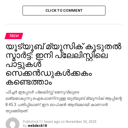
ഒളിംമ്പിക്‌സില്‍ നീന്താനും ക്ലോയ്ക്ക് പറ്റുമെന്നും
വളര്‍ന്ന് വലുതായിക്കഴിഞ്ഞ് സ്‌കൂള്‍ വിദ്യാഭ്യാസം
CLICK TO COMMENT
പൂര്‍ത്തിയാക്കിയതിനുശേഷമുള്ള ക്ലോയുടെ ജോലി
അപേക്ഷക്ക് കാത്തിരിക്കുകയാണ് താനെന്നും മറുപടി
കത്തില്‍ സുന്ദര്‍ പിച്ചൈ പറയുന്നു.
TECH
യൂട്യൂബ് മ്യൂസിക് കൂടുതല്‍
സ്മാര്‍ട്ട്: ഇനി പ്ലേലിസ്റ്റിലെ
പാട്ടുകള്‍
സെക്കന്‍ഡുകള്‍ക്കകം
കണ്ടെത്താം
ഫീച്ചര്‍ ഇപ്പോള്‍ പ്ലേലിസ്റ്റ് മെനുവിലൂടെ
ലഭ്യമാകുന്നു.ഐഫോണിനുള്ള യൂട്യൂബ് മ്യൂസിക് ആപ്പിന്റെ
8.45.3 പതിപ്പിലാണ് ഈ ഓപ്ഷന്‍ ആദ്യമായി കാണാന്‍
മകളുടെ കത്ത് അച്ഛന്‍ ആന്‍ഡി ബ്രിഡ്ജ് വാട്ടറാണ്
തുടങ്ങിയത്.
സോഷ്യല്‍മീഡിയയിലൂടെ പുറത്തുവിട്ടത്.
Published
11 hours ago
on
November 20, 2025
മറുപടിക്കത്തും ഷെയര്‍ ചെയ്തിട്ടുണ്ട്. തിരക്കുള്ള
By
webdesk18