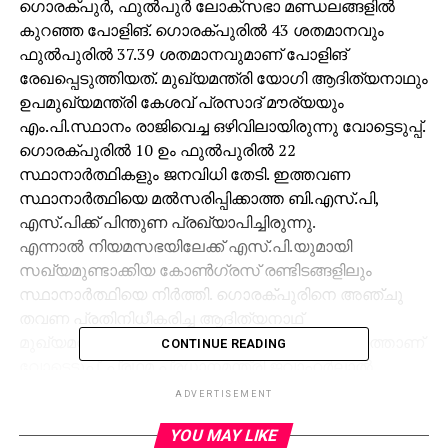
ഗൊരക്പുര്‍, ഫുല്‍പുര്‍ ലോക്‌സഭാ മണ്ഡലങ്ങളില്‍
കുറഞ്ഞ പോളിങ്. ഗൊരക്പുരില്‍ 43 ശതമാനവും
ഫുല്‍പുരില്‍ 37.39 ശതമാനവുമാണ് പോളിങ്
രേഖപ്പെടുത്തിയത്. മുഖ്യമന്ത്രി യോഗി ആദിത്യനാഥും
ഉപമുഖ്യമന്ത്രി കേശവ് പ്രസാദ് മൗര്യയും
എം.പി.സ്ഥാനം രാജിവെച്ച ഒഴിവിലായിരുന്നു വോട്ടെടുപ്പ്.
ഗൊരക്പുരില്‍ 10 ഉം ഫുല്‍പുരില്‍ 22
സ്ഥാനാര്‍ത്ഥികളും ജനവിധി തേടി. ഇത്തവണ
സ്ഥാനാര്‍ത്ഥിയെ മല്‍സരിപ്പിക്കാത്ത ബി.എസ്.പി,
എസ്.പിക്ക് പിന്തുണ പ്രഖ്യാപിച്ചിരുന്നു.
എന്നാല്‍ നിയമസഭയിലേക്ക് എസ്.പി.യുമായി
സഖ്യമുണ്ടാക്കിയ കോണ്‍ഗ്രസ് രണ്ടിടങ്ങളിലും
സ്ഥാനാര്‍ത്ഥിയെ നിര്‍ത്തി. ഗൊരക്പുരിനെ അഞ്ചു
തവണ പ്രതിനിധീകരിച്ച ആദിത്യനാഥ്
മുഖ്യമന്ത്രിയായി ഒരു വര്‍ഷം തികയുന്ന സമയത്താണ്
CONTINUE READING
വോട്ടെടുപ്പ്. പ്രഥമ പ്രധാനമന്ത്രി ജവാഹര്‍ലാല്‍
നെഹ്‌റു മത്സരിച്ച മണ്ഡലം കൂടിയാണ് ഫുല്‍പുര്‍.
ADVERTISEMENT
ഉത്തര്‍പ്രദേശിലേത് കൂടാതെ ബിഹാറില്‍ ഒരു
YOU MAY LIKE
ലോക്സഭാ മണ്ഡലത്തിലേക്കും രണ്ട് നിയമസഭാ