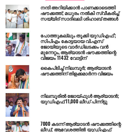
മണ്ഡലങ്ങളിലേക്കും ഉപതെരഞ്ഞെടുപ്പുകള്‍ നടന്നു.
നന്ദി അറിയിക്കാന്‍ പാണക്കാടെത്തി
ആര്‍.ജെ.ഡി എം.പി മുഹമ്മദ് തസ്‌ലിമുദ്ദീന്റെ മരണത്തെ
ഷൗക്കത്ത്; മധുരം നല്‍കി സ്വീകരിച്ച്
തുടര്‍ന്നായിരുന്നു അറാറിയ മണ്ഡലത്തില്‍
സയ്യിദ് സാദിഖലി ശിഹാബ് തങ്ങള്‍
ഉപതെരഞ്ഞെടുപ്പ്. ഇവിടെ 57 ശതമാനമാണ് പോളിങ്.
നിയമസഭാ മണ്ഡലങ്ങളായ ജെഹാനാബാദില്‍ 51 ഉം
പോത്തുകല്ലും തൂക്കി യുഡിഎഫ്’;
ഭാബുവയില്‍ 55 ശതമാനവും പോളിങ് രേഖപ്പെടുത്തി.
സിപിഎം കോട്ടയായ വി.എസ്
ജോയിയുടെ വാർഡിലടക്കം വൻ
ഫലപ്രഖ്യാപനം 14ന് നടക്കും.
മുന്നേറ്റം, ആര്യാടൻ ഷൗക്കത്തിന്റെ
വിജയം 11432 വോട്ടിന്
കൈപിടിച്ച് നിലമ്പൂര്‍; ആര്യാടന്‍
ഷൗക്കത്തിന് തിളക്കമാര്‍ന്ന വിജയം
RELATED TOPICS:
#YOGIADITYANATH
BY POLL
BY-ELECTION
BYELECTION
GORAKHPUR
UP NEXT
നിലമ്പൂരില്‍ ജോയ്ഫുള്‍ ആര്യാടന്‍;
കൂറ്റന്‍ കര്‍ഷക റാലി മുംബൈയിലെത്തി
യുഡിഎഫ് 11,000 ലീഡ് പിന്നിട്ടു
DON'T MISS
രാജസ്ഥാനില്‍ മോദിക്ക് കരിങ്കൊടി; എട്ട് പേര്‍
അറസ്റ്റില്‍
7000 കടന്ന് ആര്യാടന്‍ ഷൗക്കത്തിന്റെ
ലീഡ്; ആവേശത്തില്‍ യുഡിഎഫ്