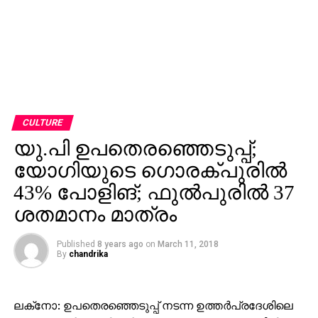
CULTURE
യു.പി ഉപതെരഞ്ഞെടുപ്പ്;
യോഗിയുടെ ഗൊരക്പുരില്‍
43% പോളിങ്; ഫുല്‍പുരില്‍ 37
ശതമാനം മാത്രം
Published
8 years ago
on
March 11, 2018
By
chandrika
ലക്‌നോ: ഉപതെരഞ്ഞെടുപ്പ് നടന്ന ഉത്തര്‍പ്രദേശിലെ