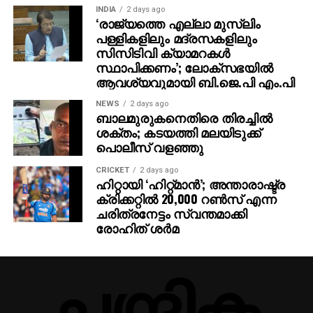
ജോ, വിഎഫ്എക്സ് – വിശ്വ എഫ് എക്സ്, സിങ്ക്
INDIA
2 days ago
‘രാജ്യത്തെ എല്ലാ മുസ്‌ലിം
സൗണ്ട് – സപ്ത റെക്കോർഡ്സ്, സ്റ്റിൽസ്- നിദാദ്,
പള്ളികളിലും മദ്രസകളിലും
ടൈറ്റിൽ ഡിസൈൻ – ആഷിഫ് സലീം, പബ്ലിസിറ്റി
സിസിടിവി ക്യാമറകള്‍
ഡിസൈൻസ്- ആൻ്റണി സ്റ്റീഫൻ, ആഷിഫ് സലീം,
സ്ഥാപിക്കണം’; ലോക്‌സഭയില്‍
ഡിജിറ്റൽ മാർക്കറ്റിംഗ്- വിഷ്ണു സുഗതൻ, ഓവർസീസ്
ആവശ്യവുമായി ബി.ജെ.പി എം.പി
ഡിസ്ട്രിബൂഷൻ പാർട്ണർ- ട്രൂത് ഗ്ലോബൽ ഫിലിംസ്,
NEWS
2 days ago
പിആർഓ – വൈശാഖ് സി വടക്കേവീട്, ജിനു
ബാലമുരുകനെതിരെ തിരച്ചില്‍
അനിൽകുമാർ.
ശക്തം; കടയത്തി മലയിടുക്ക്
പൊലീസ് വളഞ്ഞു
CRICKET
2 days ago
ഹിറ്റായി ‘ഹിറ്റ്മാന്‍’; അന്താരാഷ്ട്ര
ക്രിക്കറ്റില്‍ 20,000 റണ്‍സ് എന്ന
ചരിത്രനേട്ടം സ്വന്തമാക്കി
രോഹിത് ശര്‍മ