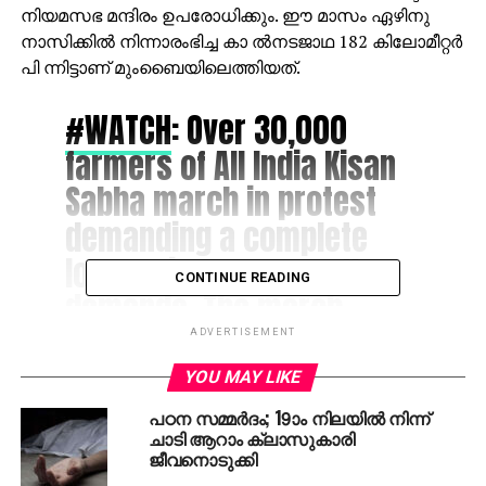
നിയമസഭ മന്ദിരം ഉപരോധിക്കും. ഈ മാസം ഏഴിനു
നാസിക്കില്‍ നിന്നാരംഭിച്ച കാ ല്‍നടജാഥ 182 കിലോമീറ്റര്‍
പി ന്നിട്ടാണ് മുംബൈയിലെത്തിയത്.
#WATCH
: Over 30,000
farmers of All India Kisan
Sabha march in protest
demanding a complete
loan waiver among other
CONTINUE READING
demands. The march
started from Nashik and
ADVERTISEMENT
reached Mumbai today.
YOU MAY LIKE
#Maharashtra
പഠന സമ്മര്‍ദം; 19ാം നിലയില്‍ നിന്ന്
ചാടി ആറാം ക്ലാസുകാരി
pic.twitter.com/dKinWWnmhf
ജീവനൊടുക്കി