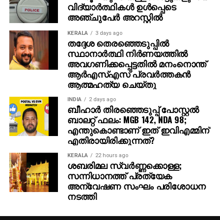
ഐമാക്‌സ് ഫോര്‍മാറ്റിലാണ് ഈ ചിത്രം ഒരുക്കുന്നത്.
വിദ്യാര്‍ത്ഥികള്‍ ഉള്‍പ്പെടെ
അതിനാല്‍ തന്നെ തിയേറ്ററുകളില്‍ അത്ഭുതകരമായ
അഞ്ചുപേര്‍ അറസ്റ്റില്‍
കാഴ്ചാനുഭവം സമ്മാനിക്കുമെന്നുറപ്പ്. ബാഹുബലി,
KERALA
3 days ago
ഞഞഞ എന്നിവയുടെ സംവിധായകന്‍ രാജമൗലിയുടെ
തദ്ദേശ തെരഞ്ഞെടുപ്പില്‍
ഈ ബ്രഹ്‌മാണ്ഡ പ്രോജക്റ്റ് 2027-ല്‍
സ്ഥാനാര്‍ത്ഥി നിര്‍ണയത്തില്‍
തിയേറ്ററുകളിലേക്ക് എത്തും.
അവഗണിക്കപ്പെട്ടതില്‍ മനംനൊന്ത്
ആര്‍എസ്എസ് പ്രവര്‍ത്തകന്‍
ആത്മഹത്യ ചെയ്തു
INDIA
2 days ago
ബീഹാർ തിരഞ്ഞെടുപ്പ് പോസ്റ്റൽ
ബാലറ്റ് ഫലം: MGB 142, NDA 98;
എന്തുകൊണ്ടാണ് ഇത് ഇവിഎമ്മിന്
എതിരായിരിക്കുന്നത്?
KERALA
22 hours ago
ശബരിമല സ്വര്‍ണ്ണക്കൊള്ള;
സന്നിധാനത്ത് പ്രത്യേക
അന്വേഷണ സംഘം പരിശോധന
നടത്തി