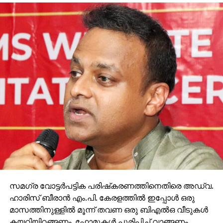
ഗൊരക്പുരില്‍ 43% പോളിങ്; ഫുല്‍പുരില്‍ 37
ശതമാനം മാത്രം
സമഗ്ര വോട്ടര്‍പട്ടിക പരിഷ്‌കരണത്തിനെതിരെ അഡ്വ.
ഹാരിസ് ബീരാന്‍ എം.പി. കേരളത്തില്‍ ഇപ്പോള്‍ ഒരു
മാസത്തിനുള്ളില്‍ മൂന്ന് തവണ ഒരു ബിഎല്‍ഒ വീടുകള്‍
കയറിയിറങ്ങണം. ഫോമുകള്‍ പൂരിപ്പിച്ച് വാങ്ങണം.