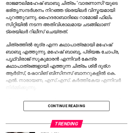
രാജമൗലിമഹേഷ് ബാബു ചിത്രം ‘വാരണാസി’യുടെ
ഭര്തൃസന്ദര്‍ശനം നിറഞ്ഞ ട്രെയിലര്‍ വിസ്മയമായി
പുറത്തുവന്നു. ഹൈദരാബാദിലെ റാമോജി ഫിലിം
സിറ്റിയില്‍ നടന്ന അതിവിശാലമായ ചടങ്ങിലാണ്
ട്രെയിലര്‍ റിലീസ് ചെയ്തത്.
ചിത്രത്തില്‍ രുദ്ര എന്ന കഥാപാത്രമായി മഹേഷ്
ബാബു എത്തുന്നു. മഹേഷ് ബാബു, പ്രിയങ്ക ചോപ്ര,
പൃഥ്വിരാജ് സുകുമാരന്‍ എന്നിവര്‍ കേന്ദ്ര
കഥാപാത്രങ്ങളായി എത്തുന്ന ചിത്രം ശ്രീ ദുര്ഗ
ആര്‍ട്‌സ്, ഷോവിങ് ബിസിനസ് ബാനറുകളില്‍ കെ.
എല്‍. നാരായണ, എസ്.എസ്. കര്‍ത്തികേയ എന്നിവര്‍
നിര്‍മ്മിക്കുന്നു.
കീരവാണിയാണ് സംഗീതം ഒരുക്കുന്നത്. പുറത്തിറങ്ങിയ
CONTINUE READING
മണിക്കൂറുകള്‍ക്കുള്ളില്‍ തന്നെ 5 മില്യണിലധികം
കാഴ്ചകളുമായി ട്രെയിലര്‍ ലോകവ്യാപകമായി
ട്രെന്‍ഡിങ് പട്ടികയില്‍ മുന്നിലാണ്. 130ണ്മ100 അടി
TRENDING
വലുപ്പത്തിലുള്ള പ്രത്യേക സ്‌ക്രീനില്‍ പ്രേക്ഷകര്‍ക്ക്