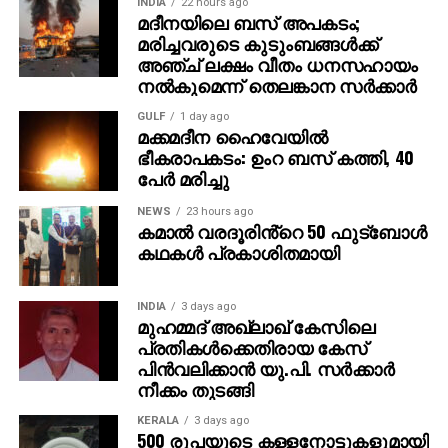
INDIA
22 hours ago
മുന്നില്‍ ട്രെയിലര്‍ പ്രദര്‍ശിപ്പിച്ചു.
മദീനയിലെ ബസ് അപകടം;
മരിച്ചവരുടെ കുടുംബങ്ങള്‍ക്ക്
ട്രെയിലര്‍ സി.ഇ. 512-ലെ വാരണാസിയുടെ
അഞ്ച് ലക്ഷം വീതം ധനസഹായം
ദൃശ്യങ്ങളോടെ തുടങ്ങുന്നു. തുടര്‍ന്ന് 2027ല്‍
നല്‍കുമെന്ന് തെലങ്കാന സര്‍ക്കാര്‍
ഭൂമിയിലേക്ക് വരുന്നു എന്നു കാണിക്കുന്ന ‘ശാംഭവി’ എന്ന
GULF
1 day ago
ഛിന്നഗ്രഹം, അന്റാര്‍ട്ടിക്കയിലെ റോസ് ഐസ്
മക്കമദീന ഹൈവേയില്‍
ഷെല്‍ഫ്, ആഫ്രിക്കയിലെ അംബോസെലി വനം,
ഭീകരാപകടം: ഉംറ ബസ് കത്തി, 40
ബി.സി.ഇ 7200-ലെ ലങ്കാനഗരം, വാരണാസിയിലെ
പേര്‍ മരിച്ചു
മണികര്‍ണികാ ഘട്ട് തുടങ്ങിയ ഭീമാകാര
NEWS
23 hours ago
ദൃശ്യവിശേഷങ്ങള്‍ അതിശയത്തോടെ
കമാൽ വരദൂരിൻ്റെ 50 ഫുട്ബോൾ
അവതരിപ്പിക്കുന്നു.
കഥകൾ പ്രകാശിതമായി
കയ്യില്‍ ത്രിശൂലം പിടിച്ച് കാളയുടെ പുറത്ത്
INDIA
3 days ago
സവാരിയുമായി എത്തുന്ന രുദ്രയായി മഹേഷ്
മുഹമ്മദ് അഖ്‌ലാഖ് കേസിലെ
ബാബുവിന്റെ എന്‍ട്രിയാണ് ട്രെയിലറിന്റെ ഹൈലൈറ്റ്.
പ്രതികള്‍ക്കെതിരായ കേസ്
അതേപോലെ, വേദിയിലേക്കും മഹേഷ് ബാബു
പിന്‍വലിക്കാന്‍ യു.പി. സര്‍ക്കാര്‍
കാളപ്പുറത്ത് സവാരിയായി എത്തിയപ്പോള്‍ 60,000-
നീക്കം തുടങ്ങി
ത്തിലധികം പ്രേക്ഷകര്‍ കൈയ്യടി മുഴക്കി വരവേറ്റു.
KERALA
3 days ago
500 രൂപയുടെ കള്ളനോട്ടുകളുമായി