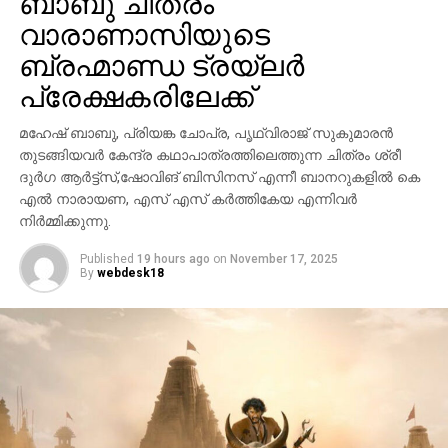
ബാബു ചിത്രം
വാരാണാസിയുടെ
ബ്രഹ്മാണ്ഡ ട്രയ്ലർ
പ്രേക്ഷകരിലേക്ക്
മഹേഷ് ബാബു, പ്രിയങ്ക ചോപ്ര, പൃഥ്വിരാജ് സുകുമാരൻ
തുടങ്ങിയവർ കേന്ദ്ര കഥാപാത്രത്തിലെത്തുന്ന ചിത്രം ശ്രീ
ദുർഗ ആർട്ട്സ്,ഷോവിങ് ബിസിനസ് എന്നീ ബാനറുകളിൽ കെ
എൽ നാരായണ, എസ് എസ് കർത്തികേയ എന്നിവർ
നിർമ്മിക്കുന്നു.
Published
19 hours ago
on
November 17, 2025
By
webdesk18