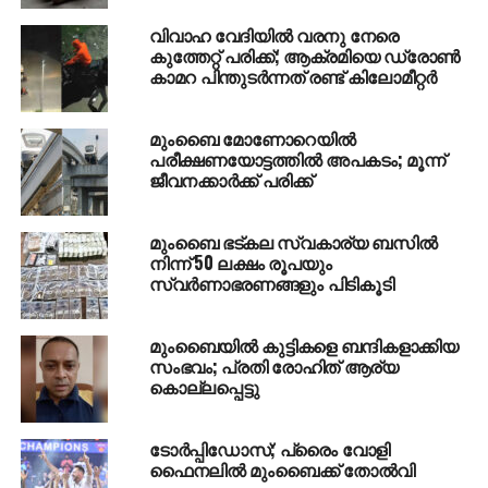
— ANI (@ANI)
March 11,
വിവാഹ വേദിയില്‍ വരനു നേരെ
കുത്തേറ്റ് പരിക്ക്; ആക്രമിയെ ഡ്രോണ്‍
2018
കാമറ പിന്തുടര്‍ന്നത് രണ്ട് കിലോമീറ്റര്‍
#Maharashtra
: All India
മുംബൈ മോണോറെയില്‍
പരീക്ഷണയോട്ടത്തില്‍ അപകടം; മൂന്ന്
Kisan Sabha’s protest
ജീവനക്കാര്‍ക്ക് പരിക്ക്
march reached Mumbai.
Over 30,000 farmers held
മുംബൈ ഭട്കല സ്വകാര്യ ബസില്‍
നിന്ന് 50 ലക്ഷം രൂപയും
the march from Nashik to
സ്വര്‍ണാഭരണങ്ങളും പിടികൂടി
Mumbai demanding a
complete loan waiver
മുംബൈയില്‍ കുട്ടികളെ ബന്ദികളാക്കിയ
സംഭവം; പ്രതി രോഹിത് ആര്യ
among other demands.
കൊല്ലപ്പെട്ടു
pic.twitter.com/6UVj9WUxrZ
ടോര്‍പ്പിഡോസ്; പ്രൈം വോളി
ഫൈനലില്‍ മുംബൈക്ക് തോല്‍വി