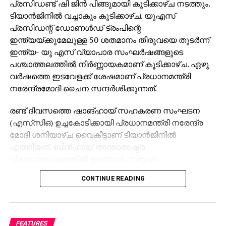
പ്രസിഡണ്ട് ഷി ജിൻ പിങ്ങുമായി കൂടിക്കാഴ്ച നടത്തും.
മറയാക്കി സിപിഎം കള്ളവോട്ട് ചേര്‍ക്കലും, വോട്ടു
ടിയാൻജിനിൽ വച്ചാകും കൂടിക്കാഴ്ച. യുഎസ്
നിഷേധിക്കലും നടത്തുന്നത്. ബിജെപിയെപ്പോലെ
പ്രസിഡന്റ് ഡോണൾഡ് ട്രംപിന്റെ
സിപിഎമ്മിന്റെ കപട മതേതരവാദവും ജനാധിപത്യ
ഇന്ത്യയ്ക്കുമേലുള്ള 50 ശതമാനം തീരുവയെ തുടർന്ന്
സംവിധാനത്തിന് ശാപമാണ്. രാഷ്ട്രീപക്ഷപാത
ഇന്ത്യ- യു എസ് വ്യാപാര സംഘർഷങ്ങളുടെ
നിലപാടിന്റെ പേരില്‍ സിപിഎമ്മിന്റെ ഭീഷണിയാണ്
പശ്ചാത്തലത്തിൽ നിർണ്ണായകമാണ് കൂടിക്കാഴ്ച. ഏഴു
പയ്യന്നൂരില്‍ ബിഎല്‍ഒയുടെ ആത്മഹത്യയ്ക്ക്
വർഷത്തെ ഇടവേളക്ക് ശേഷമാണ് പ്രധാനമന്ത്രി
കാരണമെന്നും കെസി വേണുഗോപാല്‍ പറഞ്ഞു.
നരേന്ദ്രമോദി ചൈന സന്ദർശിക്കുന്നത്.
രണ്ട് ദിവസത്തെ ഷാങ്ഹായ് സഹകരണ സംഘടന
(എസ്‌സി‌ഒ) ഉച്ചകോടിക്കായി പ്രധാനമന്ത്രി നരേന്ദ്ര
മോദി ശനിയാഴ്ച വൈകീട്ടാണ് ടിയാൻജിനിൽ
എത്തിയത്. ബിൻഹായ് അന്താരാഷ്ട്ര
വിമാനത്താവളത്തിൽ ഇന്ത്യൻ സമൂഹം
നരേന്ദ്രമോദിയ്ക്ക് ഊഷ്മള സ്വീകരണം നൽകി. 2020
CONTINUE READING
ലെ ഗാൽവാൻ താഴ്‌വരയിലെ
സംഘർഷത്തിനുശേഷമുള്ള ബന്ധം
മെച്ചപ്പെടുത്തുന്നതിലും, വ്യാപാരത്തിലും പ്രാദേശിക
സ്ഥിരതയിലും സഹകരണം വർധിപ്പിക്കുന്നതിനുമുള്ള
FEATURES