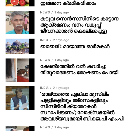
ഇങ്ങനെ ക്രമീകരിക്കാം
സമയം കണ്ടത്തിയിരുന്നു
NEWS
1 day ago
പത്മഭൂഷണ്‍, ജ്ഞാനപീഠം, എഴുത്തച്ഛന്‍ പുരസ്‌കാരം,
കടുവ സെന്‍സസിനിടെ കാട്ടാന
ജെ സി ഡാനിയേല്‍ പുരസ്‌കാരം, പ്രഥമ കേരള
ആക്രമണം; വനം വകുപ്പ്
ജീവനക്കാരന്‍ കൊല്ലപ്പെട്ടു
ജ്യോതി പുരസ്‌കാരം, കേരള നിയമസഭ പുരസ്‌കാരം
തുടങ്ങി പുരസ്‌കാരങ്ങളുടെ നിറവ്’എം ടി’ എന്ന
INDIA
2 days ago
രണ്ടക്ഷരത്തെ മലയാള സാഹിത്യ നഭസ്സില്‍
ബാബരി: മായാത്ത ഓര്‍മകള്‍
അനശ്വരനാക്കി നിര്‍ത്തി. സാധാരണക്കാരുടെ
ജീവിതയാത്രകളെയും വേദനകളെയും തന്‍മയത്വം
NEWS
1 day ago
ക്ഷേത്രത്തില്‍ വന്‍ കവര്‍ച്ച;
ചോരാതെ മലയാളി ആസ്വദിച്ചു വായിച്ചു. പ്രവാസ
തിരുവാഭരണം മോഷണം പോയി
ലോകത്തെ ജീവിതത്തിരക്കുകളിലേക്ക് പോവേണ്ടി
വന്നപ്പോഴും മനസ്സിന്റെ ഒരു കോണില്‍ എം.ടിയുടെ
ലോകങ്ങള്‍ എന്നും നിറഞ്ഞു നിന്നു.
INDIA
2 days ago
‘രാജ്യത്തെ എല്ലാ മുസ്‌ലിം
പള്ളികളിലും മദ്രസകളിലും
പ്രവാസികളുമായി അദ്ദേഹം വലിയ ബന്ധം
സിസിടിവി ക്യാമറകള്‍
പുലര്‍ത്തിയിരുന്നു. വിവിധ കാലങ്ങളില്‍ അദ്ദേഹവും
സ്ഥാപിക്കണം’; ലോക്‌സഭയില്‍
മരുഭൂമിയിലെ മരുപ്പച്ചയില്‍ ജീവിതപ്പച്ച തേടെയെത്തിയ
ആവശ്യവുമായി ബി.ജെ.പി എം.പി
മലയാള സമൂഹത്തെ
സന്ദര്‍ശിക്കാനെത്തിക്കൊണ്ടിരുന്നു.
NEWS
1 day ago