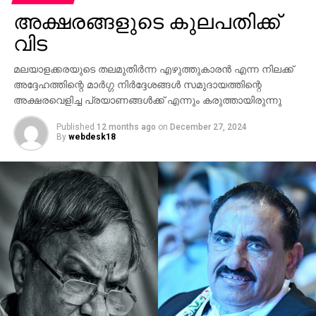
തീരുമാനങ്ങൾ സന്ദർശനത്തിനിടയിൽ ഉണ്ടാകും
അക്ഷരങ്ങളുടെ കുലപതിക്ക്
എന്നാണ് പ്രതീക്ഷിക്കുന്നത്.
വിട
രണ്ട് പ്രധാന സമ്പദ്‌വ്യവസ്ഥകളായ ഇന്ത്യയും
മലയാളക്കരയുടെ തലമുതിര്‍ന്ന എഴുത്തുകാരന്‍ എന്ന നിലക്ക്
ചൈനയും ലോക സാമ്പത്തിക ക്രമത്തിൽ സ്ഥിരത
അദ്ദേഹത്തിന്റെ മാര്‍ഗ്ഗ നിര്‍ദ്ദേശങ്ങള്‍ സമുദായത്തിന്റെ
കൈവരിക്കുന്നതിന് ഒരുമിച്ച് പ്രവർത്തിക്കേണ്ടത്
അക്ഷരവെളിച്ച പ്രയാണങ്ങള്‍ക്ക് എന്നും കരുത്തായിരുന്നു
പ്രധാനമാണെന്ന് സന്ദർശനത്തിനു മുൻപായി ജപ്പാൻ
മാധ്യമത്തിനു നൽകിയ അഭിമുഖത്തിൽ പ്രധാനമന്ത്രി
Published
12 months ago
on
December 27, 2024
By
webdesk18
പറഞ്ഞു.