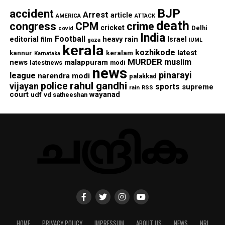
BJP
accident
Arrest
article
AMERICA
ATTACK
death
congress
CPM
crime
cricket
Delhi
covid
India
Football
editorial
heavy rain
Israel
film
gaza
IUML
kerala
kozhikode
keralam
latest
kannur
Karnataka
MURDER
muslim
malappuram
news
modi
latestnews
news
pinarayi
league
narendra modi
palakkad
rahul gandhi
police
vijayan
sports
supreme
rain
RSS
court
wayanad
udf
vd satheeshan
HOME
PRIVACY POLICY
IMPRESSUM
ABOUT US
NEWS
NRI