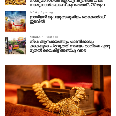
നാലുമാസത്തെ ഏറ്റവും കുറഞ്ഞ വില;
നാലുനാള്‍ കൊണ്ട് കുറഞ്ഞത് 3,760രൂപ
INDIA
1 year ago
ഇന്ത്യൻ രൂപയുടെ മൂല്യം റെക്കോര്‍ഡ്
ഇടവില്‍
KERALA
1 year ago
നിപ: ആനക്കയത്തും പാണ്ടിക്കാടും
കടകളുടെ പ്രവൃത്തി സമയം രാവിലെ ഏഴു
മുതൽ വൈകീട്ട് അഞ്ചു വരെ