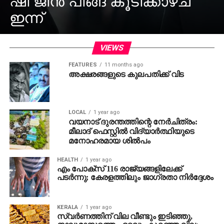
ഷി ജിൻ പിങ്ങ് കൂടിക്കാഴ്ച
ഇന്ന്
VIEWS
FEATURES
11 months ago
അക്ഷരങ്ങളുടെ കുലപതിക്ക് വിട
LOCAL
1 year ago
വയനാട് ദുരന്തത്തിന്റെ നേർചിത്രം:
മീലാദ് ഫെസ്റ്റിൽ വിദ്യാർത്ഥിയുടെ
മനോഹരമായ ശിൽപം
HEALTH
1 year ago
എം പോക്‌സ് 116 രാജ്യങ്ങളിലേക്ക്
പടർന്നു; കേരളത്തിലും ജാഗ്രതാ നിർദ്ദേശം
KERALA
1 year ago
സ്വര്‍ണത്തിന് വില വീണ്ടും ഇടിഞ്ഞു,