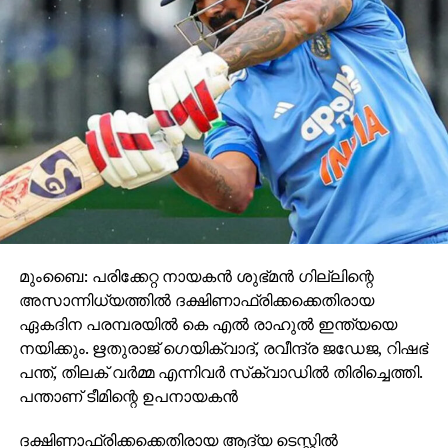
ബാറ്ററോട് തയാറാണോ എന്നു ചോദിച്ച ശേഷം ബോളർ
‘പ്ലേ’ എന്നു പറഞ്ഞാണ് അണ്ടർ ആമായി
പന്തെറിയുന്നത്. പന്ത് ഒരു തവണയെങ്കിലും ബൗണ്‍സ്
ചെയ്യണമെന്നും നിർബന്ധമുണ്ട്. സാധാരണ
ക്രിക്കറ്റിലേതു പോലെ ടീമിൽ 11
താരങ്ങളുണ്ടാകുമെങ്കിലും അതിൽ നാലു പേര്‍ കാഴ്ച
പൂർണമായും നഷ്ടമായവരാകണം. കൂടാതെ കണ്ണു
മറച്ചുവേണം എല്ലാവരും ഗ്രൗണ്ടിൽ ഇറങ്ങാൻ.
മുംബൈ: പരിക്കേറ്റ നായകൻ ശുഭ്മൻ ഗില്ലിന്റെ
അസാന്നിധ്യത്തിൽ ദക്ഷിണാഫ്രിക്കക്കെതിരായ
ഏകദിന പരമ്പരയിൽ കെ എൽ രാഹുൽ ഇന്ത്യയെ
നയിക്കും. ഋതുരാജ് ഗെയിക്‌വാദ്, രവീന്ദ്ര ജഡേജ, റിഷഭ്
പന്ത്, തിലക് വർമ്മ എന്നിവർ സ്‌ക്വാഡിൽ തിരിച്ചെത്തി.
പന്താണ് ടീമിന്റെ ഉപനായകൻ
ദക്ഷിണാഫ്രിക്കക്കെതിരായ ആദ്യ ടെസ്റ്റിൽ