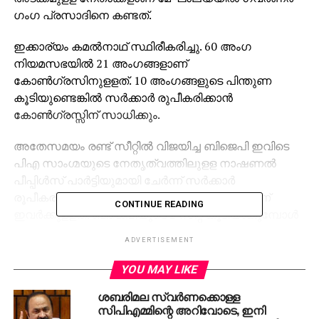
ഗംഗ പ്രസാദിനെ കണ്ടത്.
ഇക്കാര്യം കമല്‍നാഥ് സ്ഥിരീകരിച്ചു. 60 അംഗ
നിയമസഭയില്‍ 21 അംഗങ്ങളാണ്
കോണ്‍ഗ്രസിനുളളത്. 10 അംഗങ്ങളുടെ പിന്തുണ
കൂടിയുണ്ടെങ്കില്‍ സര്‍ക്കാര്‍ രുപീകരിക്കാന്‍
കോണ്‍ഗ്രസ്സിന് സാധിക്കും.
അതേസമയം രണ്ട് സീറ്റില്‍ വിജയിച്ച ബിജെപി ഇവിടെ
പിഎ സാംഗ്മയുടെ നേതൃത്വത്തിലുളള നാഷണല്‍
പീപ്പിള്‍സ് പാര്‍ട്ടിയുമായി ചേര്‍ന്ന് സര്‍ക്കാര്‍
രൂപീകരിക്കാന്‍ ശ്രമം തുടങ്ങിയിട്ടുണ്ട്. 19 സീറ്റാണ്
CONTINUE READING
ഇവര്‍ക്കുളളത്. ബിജെപിയുടെ 2 സീറ്റ് കൂടിയാകുമ്പോള്‍
സഖ്യത്തിന് 21 അംഗങ്ങളുടെ പിന്തുണയുണ്ട്.
ADVERTISEMENT
അതേസമയം ചെറുകക്ഷികളായ യുണൈറ്റഡ്
YOU MAY LIKE
ഡെമോക്രാറ്റിക് പാര്‍ട്ടി, പീപ്പിള്‍സ് ഡെമോക്രാറ്റിക്
ശബരിമല സ്വര്‍ണക്കൊള്ള
ഫ്രണ്ട് എന്നിവരുടെ നിലപാട് സംസ്ഥാനത്ത്
സിപിഎമ്മിന്റെ അറിവോടെ, ഇനി
നിര്‍ണ്ണായകമാകും. യുഡിപിക്ക് ആറും പിഡിഎഫിന്