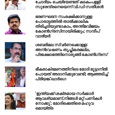
ചോദ്യം ചെയ്യേണ്ടത് കടകംപള്ളി
നാലും സീറ്റുകളാണ് ഉളളത്. മൂന്ന് സ്വതന്ത്രരും മറ്റ്
സുരേന്ദ്രനെയെന്ന് വി.ഡി സതീശന്‍
കക്ഷികളില്‍ നിന്നായി നാല് അംഗങ്ങളും
ഭരണഘടന സംരക്ഷിക്കാനുള്ള
തിരഞ്ഞെടുക്കപ്പെട്ടിട്ടുണ്ട്.
പോരാട്ടത്തില്‍ താല്‍ക്കാലിക
തിരിച്ചടിയുണ്ടാകാം, അന്തിമവിജയം
കോണ്‍ഗ്രസിനായിരിക്കും; സന്ദീപ്
RELATED TOPICS:
CONGRESS
MEGHALAYA
വാര്യര്‍
UP NEXT
ശബരിമല സ്വര്‍ണക്കൊള്ള:
ബാങ്ക് ഉദ്യോഗസ്ഥന് നീരവ് സ്വര്‍ണവും
അന്വേഷണം തൃപ്തികരമല്ല,
വജ്രാഭരണവും കൈക്കൂലി നല്‍കി: സി.ബി.ഐ
പ്രക്ഷോഭത്തിനൊരുങ്ങി കോണ്‍ഗ്രസ്
DON'T MISS
ഉത്തര്‍പ്രദേശില്‍ പുതിയ രാഷ്ട്രീയ സമവാക്യം
രൂപപ്പെടുന്നു
ഭീകരാക്രമണത്തിനിടെ മോദി ഭൂട്ടാനില്‍
പോയത് അദാനിക്കുവേണ്ടി; ആഞ്ഞടിച്ച്
പ്രിയങ്ക് ഖാര്‍ഗെ
‘ഇന്ത്യക്ക് ശക്തമായ സർക്കാർ
ആവശ്യമാണ്,നിങ്ങൾ മറ്റ് പണികൾ
നോക്കൂ’; മോദിക്കെതിരെ മഹുവ
മൊയ്ത്ര