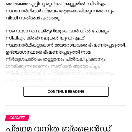
തെരഞ്ഞെടുപ്പിനു മുന്‍പേ കണ്ണൂരില്‍ സിപിഎം
സ്ഥാനാര്‍ഥികള്‍ വിജയം ആഘോഷിക്കുന്നതെന്നും
വിഡി സതീശന്‍ പറഞ്ഞു.
സംസ്ഥാന സെക്രട്ടറിയുടെ വാര്‍ഡില്‍ പോലും
സിപിഎം ക്രിമിനലുകള്‍ യുഡിഎഫ്
സ്ഥാനാര്‍ഥികളാകാന്‍ തയാറായവരെ ഭീഷണിപ്പെടുത്തി.
ഉദ്യോഗസ്ഥരെ ഭീഷണിപ്പെടുത്തി നാമ
നിര്‍ദ്ദേശപത്രിക തള്ളാനും പിന്‍വലിപ്പിക്കാനും
ശ്രമിക്കുന്നുവെന്നും സതീശന്‍ ആരോപിച്ചു.
സിപിഎമ്മിന്റേത് വിചിത്രമായ സമീപനമാണെന്നും
പ്രതിപക്ഷ നേതാവ് വിമര്‍ശിച്ചു.
CONTINUE READING
സംസ്ഥാനത്ത് ഇതുവരെയും കാണാത്ത രീതികളാണ്
നടക്കുന്നത്. സ്ഥാനാര്‍ത്ഥി സ്വന്തമാണെന്ന് പറഞ്ഞിട്ട്
പോലും റിട്ടേണിംഗ് ഓഫീസര്‍ എതിര്‍ക്കുന്നു. യുഡിഎഫ്
സ്ഥാനാര്‍ഥികളുടെ നാമനിര്‍ദേശ പത്രികകള്‍ സൂക്ഷ്മ
CRICKET
പരിശോധനയില്‍ നിയമവിരുദ്ധമായി തള്ളാന്‍ സിപിഎം
പ്രഥമ വനിത ബ്ലൈൻഡ്
ഫ്രാക്ഷന്‍ പോലെ ഒരു സംഘം തെരഞ്ഞെടുപ്പ്