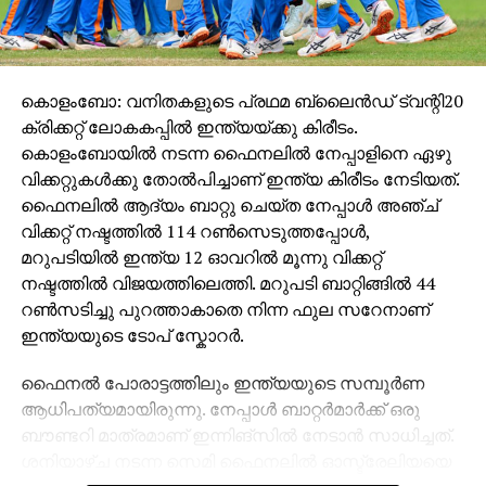
സെക്രട്ടറിയുടെ ഭീഷണി. കണ്ണൂര്‍, കാസര്‍കോട്
ജില്ലകളില്‍ ഖാദി ബോര്‍ഡിലെ താല്‍ക്കാലിക
ജീവനക്കാരായ നാല് സിപിഎം സ്ഥാനാര്‍ഥികളുടെ
പത്രിക അംഗീകരിച്ച തിരഞ്ഞെടുപ്പ് കമ്മിഷന്‍
കൊളംബോ: വനിതകളുടെ പ്രഥമ ബ്ലൈൻഡ് ട്വന്റി20
എറാണകുളം ആലങ്ങാട് ബ്ലോക്ക് പഞ്ചായത്ത്
ക്രിക്കറ്റ് ലോകകപ്പിൽ ഇന്ത്യയ്ക്കു കിരീടം.
സ്ഥാനാര്‍ഥിയുടെ പത്രിക ഖാദി ബോര്‍ഡ് താല്‍ക്കാലിക
കൊളംബോയിൽ നടന്ന ഫൈനലിൽ നേപ്പാളിനെ ഏഴു
ജീവനക്കാരിയാണെന്ന കാരണം ചൂണ്ടിക്കാട്ടിയാണ്
വിക്കറ്റുകൾക്കു തോൽപിച്ചാണ് ഇന്ത്യ കിരീടം നേടിയത്.
തള്ളിയത്. തെരഞ്ഞെടുപ്പ് ഉദ്യോഗസ്ഥരുടെ
ഫൈനലിൽ ആദ്യം ബാറ്റു ചെയ്ത നേപ്പാള്‍ അഞ്ച്
പക്ഷപാതപരമായ നടപടിയെ യുഡിഎഫ്
വിക്കറ്റ് നഷ്ടത്തിൽ 114 റൺസെടുത്തപ്പോൾ,
നിയമപരമായി നേരിടും’ വി.ഡി.സതീശന്‍ പറഞ്ഞു. നാമ
മറുപടിയിൽ ഇന്ത്യ 12 ഓവറില്‍ മൂന്നു വിക്കറ്റ്
നിര്‍ദ്ദേശപത്രികകള്‍ തള്ളിയതിനെതിരെ യുഡിഎഫ്
നഷ്ടത്തിൽ വിജയത്തിലെത്തി. മറുപടി ബാറ്റിങ്ങിൽ 44
കോടതിയെ സമീപിക്കുമെന്നും വി ഡി സതീശന്‍
റൺസടിച്ചു പുറത്താകാതെ നിന്ന ഫുല സറേനാണ്
കൂട്ടിച്ചേര്‍ത്തു.
ഇന്ത്യയുടെ ടോപ് സ്കോറർ.
ഫൈനൽ പോരാട്ടത്തിലും ഇന്ത്യയുടെ സമ്പൂർണ
ആധിപത്യമായിരുന്നു. നേപ്പാൾ ബാറ്റർമാർക്ക് ഒരു
ബൗണ്ടറി മാത്രമാണ് ഇന്നിങ്സിൽ നേടാൻ സാധിച്ചത്.
ശനിയാഴ്ച നടന്ന സെമി ഫൈനലിൽ ഓസ്ട്രേലിയയെ