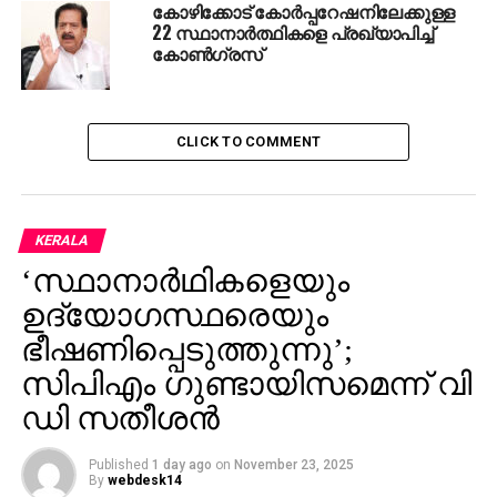
കോഴിക്കോട് കോര്‍പ്പറേഷനിലേക്കുള്ള
22 സ്ഥാനാര്‍ത്ഥികളെ പ്രഖ്യാപിച്ച്
കോണ്‍ഗ്രസ്
CLICK TO COMMENT
KERALA
‘സ്ഥാനാര്‍ഥികളെയും
ഉദ്യോഗസ്ഥരെയും
ഭീഷണിപ്പെടുത്തുന്നു’;
സിപിഎം ഗുണ്ടായിസമെന്ന് വി
ഡി സതീശന്‍
Published
1 day ago
on
November 23, 2025
By
webdesk14