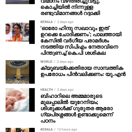
വിമാനം വഴിതിരിച്ചുവിട്ടു,
കൊച്ചിയിൽ നിന്നുള്ള
രണ്ടുവിമാനങ്ങൾ റദ്ദാക്കി
KERALA
2 days ago
‘ഓരോ ഹിന്ദു സഖാവും ഇത്
ഉറക്കെ ചോദിക്കണം’; പാലത്തായി
കേസിൽ വർഗീയ പരാമർശം
നടത്തിയ സിപിഎം നേതാവിനെ
പിന്തുണച്ച് കെ.പി ശശികല
WORLD
2 days ago
ക്യൂബയ്ക്കെതിരായ സാമ്പത്തിക
ഉപരോധം പിന്‍വലിക്കണം: യു.എന്‍
HEALTH
2 days ago
ബിഹാറിലെ അമ്മമാരുടെ
മുലപ്പാലിൽ യുറേനിയം;
ശിശുക്കൾക്ക് ​ഗുരുതര ആരോ​
ഗ്യപ്രശ്നങ്ങൾ ഉണ്ടാക്കുമെന്ന്
പഠനം
KERALA
12 hours ago