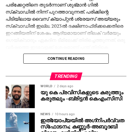
പരിക്കേറ്റതിനെ തുടർന്നാണ് ശുഭ്മാൻ ഗിൽ
സ്‌ക്വാഡിൽ നിന്ന് പുറത്താവുന്നത്. പരിക്കിന്റെ
പിടിയിലായ വൈസ് ക്യാപ്റ്റൻ ശ്രേയസ് അയ്യരും
സ്‌ക്വാഡിൽ ഇല്ല. 2023ൽ ദക്ഷിണാഫ്രിക്കക്കെതിരെ
ഇറങ്ങിയതിന് ശേഷം ആദ്യമായാണ് തിലക് വർമയും
ഗെയിക്വാദും ഏകദിന ടീമിലേക്ക് തിരിച്ചെത്തുന്നത്. ഒരു
വർഷത്തെ ഇടവേളക്ക് ശേഷമാണ് പന്ത് തിരികെ
ടീമിലെത്തുന്നത്.
CONTINUE READING
മൂന്ന് മത്സരങ്ങളുള്ള ഏകദിന പരമ്പര നവംബർ 30ന്
ആരംഭിക്കും. റാഞ്ചിയിലെ ജെ.എസ്.സി.എ
TRENDING
അന്താരാഷ്ട്ര ക്രിക്കറ്റ് സ്റ്റേഡിയത്തിലാണ് ആദ്യ
WORLD
2 days ago
മത്സരം.
യു കെ പ്രവിസികളുടെ കരുത്തും
കരുതലും -ബ്രിട്ടൻ കെഎംസിസി
NEWS
10 hours ago
ഇത്യോപ്യയില്‍ അഗ്‌നിപര്‍വ്വത
സ്‌ഫോടനം; കണ്ണൂർ-അബൂദബി