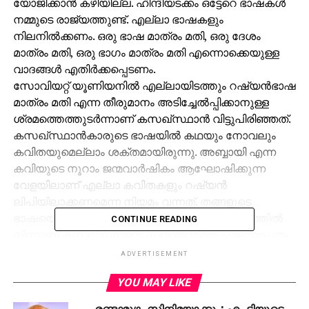
യോജിക്കാൻ കഴിയില്ല. ഹിന്ദിയടക്കം ഒട്ടേറെ ഭാഷകൾ
നമ്മുടെ രാജ്യത്തുണ്ട്. എല്ലാ ഭാഷകളും
നിലനിൽക്കണം. ഒരു ഭാഷ മാത്രം മതി, ഒരു ദേശം
മാത്രം മതി, ഒരു ഭാഗം മാത്രം മതി എന്നൊക്കെയുള്ള
വാദങ്ങൾ എതിർക്കപ്പെടണം.
സോവിയറ്റ് യൂണിയനിൽ എല്ലായിടത്തും റഷ്യൻഭാഷ
മാത്രം മതി എന്ന തീരുമാനം അടിച്ചേൽപ്പിക്കാനുള്ള
ശ്രമത്തെത്തുടർന്നാണ് കസഖ്സ്ഥാൻ വിട്ടുപിരിഞ്ഞത്.
കസഖ്സ്ഥാൻകാരുടെ ഭാഷയിൽ കഥയും നോവലും
കവിതയുമെല്ലാം ശക്തമായിരുന്നു. അബ്ബായി എന്ന
കവിയുടെ നൂറാം ജന്മവാർഷികം ആഘോഷിക്കുന്ന
വേളയിലാണ് എല്ലാ കവിതകളും റഷ്യൻ
ലിപിയിലാക്കണമെന്ന നിയമം വന്നത്. തങ്ങളുടെ
ഭാഷയെ കൊന്നുകളയുന്നതിലുള്ള പ്രതിഷേധത്തിൽ
CONTINUE READING
നിന്നാണ് കസഖ്സ്ഥാന്റെ സ്വാതന്ത്ര്യ പ്രഖ്യാപനം.
ധാതുഖനന പ്രശ്നമടക്കമുള്ള കാര്യങ്ങൾ
ADVERTISEMENT
ഇതിനൊപ്പമുണ്ടെങ്കിലും പ്രധാനപ്രശ്നം ഭാഷയെ
YOU MAY LIKE
തകർക്കാനുള്ള ശ്രമം തന്നെയായിരുന്നു. ഈ
നീക്കത്തിനു സമാനമാണ് ഇപ്പോൾ ഇവിടെയുയരുന്ന
രണ്ടാമൂഴം സിനിമയാക്കും; എം.ടിയുടെ