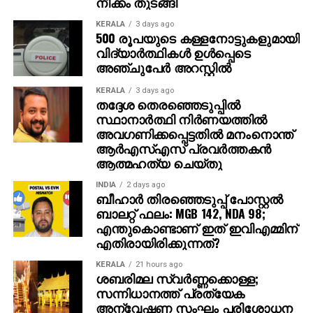
നീക്കം തുടങ്ങി
ത്തിലധികം പ്രേക്ഷകര്‍ കൈയ്യടി മുഴക്കി വരവേറ്റു.
KERALA
3 days ago
500 രൂപയുടെ കള്ളനോട്ടുകളുമായി
ഐമാക്‌സ് ഫോര്‍മാറ്റിലാണ് ഈ ചിത്രം ഒരുക്കുന്നത്.
വിദ്യാര്‍ത്ഥികള്‍ ഉള്‍പ്പെടെ
അതിനാല്‍ തന്നെ തിയേറ്ററുകളില്‍ അത്ഭുതകരമായ
അഞ്ചുപേര്‍ അറസ്റ്റില്‍
കാഴ്ചാനുഭവം സമ്മാനിക്കുമെന്നുറപ്പ്. ബാഹുബലി,
KERALA
3 days ago
ഞഞഞ എന്നിവയുടെ സംവിധായകന്‍ രാജമൗലിയുടെ
തദ്ദേശ തെരഞ്ഞെടുപ്പില്‍
ഈ ബ്രഹ്‌മാണ്ഡ പ്രോജക്റ്റ് 2027-ല്‍
സ്ഥാനാര്‍ത്ഥി നിര്‍ണയത്തില്‍
തിയേറ്ററുകളിലേക്ക് എത്തും.
അവഗണിക്കപ്പെട്ടതില്‍ മനംനൊന്ത്
ആര്‍എസ്എസ് പ്രവര്‍ത്തകന്‍
ആത്മഹത്യ ചെയ്തു
INDIA
2 days ago
ബീഹാർ തിരഞ്ഞെടുപ്പ് പോസ്റ്റൽ
ബാലറ്റ് ഫലം: MGB 142, NDA 98;
എന്തുകൊണ്ടാണ് ഇത് ഇവിഎമ്മിന്
എതിരായിരിക്കുന്നത്?
KERALA
21 hours ago
ശബരിമല സ്വര്‍ണ്ണക്കൊള്ള;
സന്നിധാനത്ത് പ്രത്യേക
അന്വേഷണ സംഘം പരിശോധന