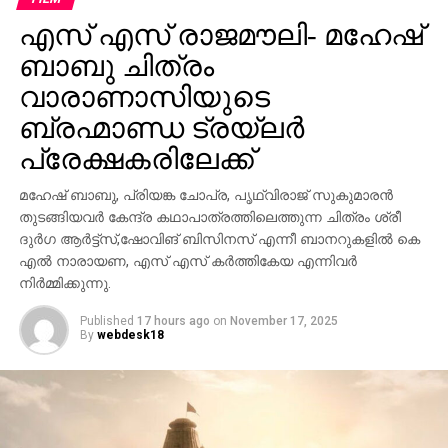
എസ് എസ് രാജമൗലി- മഹേഷ്
ബാബു ചിത്രം
വാരാണാസിയുടെ
ബ്രഹ്മാണ്ഡ ട്രയ്ലർ
പ്രേക്ഷകരിലേക്ക്
മഹേഷ് ബാബു, പ്രിയങ്ക ചോപ്ര, പൃഥ്വിരാജ് സുകുമാരൻ
തുടങ്ങിയവർ കേന്ദ്ര കഥാപാത്രത്തിലെത്തുന്ന ചിത്രം ശ്രീ
ദുർഗ ആർട്ട്സ്,ഷോവിങ് ബിസിനസ് എന്നീ ബാനറുകളിൽ കെ
എൽ നാരായണ, എസ് എസ് കർത്തികേയ എന്നിവർ
നിർമ്മിക്കുന്നു.
Published
17 hours ago
on
November 17, 2025
By
webdesk18