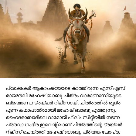
പ്രേക്ഷകർ ആകാംഷയോടെ കാത്തിരുന്ന എസ് എസ്
രാജമൗലി മഹേഷ് ബാബു ചിത്രം വാരാണാസിയുടെ
ബ്രഹ്മാണ്ഡ ട്രയ്ലർ റിലീസായി. ചിത്രത്തിൽ രുദ്ര
എന്ന കഥാപാത്രമായി മഹേഷ് ബാബു എത്തുന്നു.
ഹൈദരാബാദിലെ റാമോജി ഫിലിം സിറ്റിയിൽ നടന്ന
പ്രൗഢ ഗംഭീര ഇവെന്റിലാണ് ചിത്രത്തിന്റെ ട്രയ്ലർ
റിലീസ് ചെയ്തത്. മഹേഷ് ബാബു, പ്രിയങ്ക ചോപ്ര,