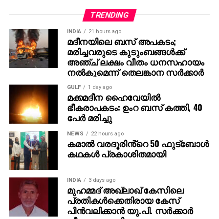
ട്രെന്‍ഡിങ് പട്ടികയില്‍ മുന്നിലാണ്. 130ണ്മ100 അടി
TRENDING
വലുപ്പത്തിലുള്ള പ്രത്യേക സ്‌ക്രീനില്‍ പ്രേക്ഷകര്‍ക്ക്
INDIA
21 hours ago
മുന്നില്‍ ട്രെയിലര്‍ പ്രദര്‍ശിപ്പിച്ചു.
മദീനയിലെ ബസ് അപകടം;
മരിച്ചവരുടെ കുടുംബങ്ങള്‍ക്ക്
ട്രെയിലര്‍ സി.ഇ. 512-ലെ വാരണാസിയുടെ
അഞ്ച് ലക്ഷം വീതം ധനസഹായം
ദൃശ്യങ്ങളോടെ തുടങ്ങുന്നു. തുടര്‍ന്ന് 2027ല്‍
നല്‍കുമെന്ന് തെലങ്കാന സര്‍ക്കാര്‍
ഭൂമിയിലേക്ക് വരുന്നു എന്നു കാണിക്കുന്ന ‘ശാംഭവി’ എന്ന
GULF
1 day ago
ഛിന്നഗ്രഹം, അന്റാര്‍ട്ടിക്കയിലെ റോസ് ഐസ്
മക്കമദീന ഹൈവേയില്‍
ഷെല്‍ഫ്, ആഫ്രിക്കയിലെ അംബോസെലി വനം,
ഭീകരാപകടം: ഉംറ ബസ് കത്തി, 40
ബി.സി.ഇ 7200-ലെ ലങ്കാനഗരം, വാരണാസിയിലെ
പേര്‍ മരിച്ചു
മണികര്‍ണികാ ഘട്ട് തുടങ്ങിയ ഭീമാകാര
NEWS
22 hours ago
ദൃശ്യവിശേഷങ്ങള്‍ അതിശയത്തോടെ
കമാൽ വരദൂരിൻ്റെ 50 ഫുട്ബോൾ
അവതരിപ്പിക്കുന്നു.
കഥകൾ പ്രകാശിതമായി
കയ്യില്‍ ത്രിശൂലം പിടിച്ച് കാളയുടെ പുറത്ത്
INDIA
3 days ago
സവാരിയുമായി എത്തുന്ന രുദ്രയായി മഹേഷ്
മുഹമ്മദ് അഖ്‌ലാഖ് കേസിലെ
ബാബുവിന്റെ എന്‍ട്രിയാണ് ട്രെയിലറിന്റെ ഹൈലൈറ്റ്.
പ്രതികള്‍ക്കെതിരായ കേസ്
അതേപോലെ, വേദിയിലേക്കും മഹേഷ് ബാബു
പിന്‍വലിക്കാന്‍ യു.പി. സര്‍ക്കാര്‍
കാളപ്പുറത്ത് സവാരിയായി എത്തിയപ്പോള്‍ 60,000-