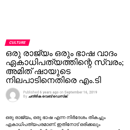
CULTURE
ഒരു രാജ്യം ഒരും ഭാഷ വാദം
ഏകാധിപത്യത്തിന്റെ സ്വരം;
അമിത് ഷായുടെ
നിലപാടിനെതിരെ എം.ടി
Published
6 years ago
on
September 16, 2019
By
ചന്ദ്രിക വെബ് ഡെസ്‌ക്‌
ഒരു രാജ്യം, ഒരു ഭാഷ എന്ന നിർദേശം തികച്ചും
ഏകാധിപത്യപരമാണ്. ഇതിനോട് ഒരിക്കലും