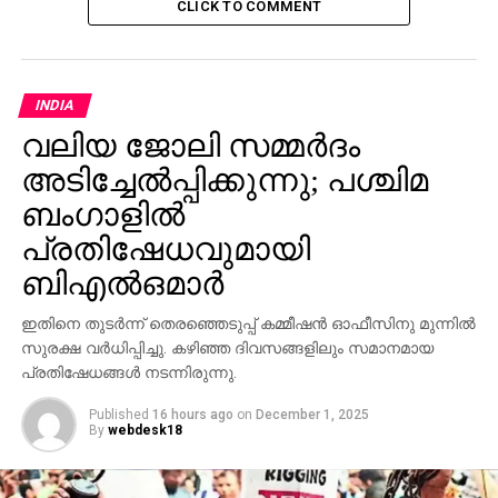
CLICK TO COMMENT
വേളയില്‍ തന്ത്രപ്രധാന സുരക്ഷാ വിവരങ്ങള്‍
വെളിപ്പെടുത്തി എന്നാരോപിച്ചാണ് നവംബര്‍ ഒമ്പതിന്
ചാനലിനോട് ഓഫ്‌ലൈനാകാന്‍ കേന്ദ്ര സര്‍ക്കാര്‍
ആവശ്യപ്പെട്ടത്. മന്ത്രിതല സമിതി നല്‍കിയ
INDIA
ശിപാര്‍ശയുടെ അടിസ്ഥാനത്തിലാണ് നടപടി. ചില
വലിയ ജോലി സമ്മര്‍ദം
വേളകളില്‍ ടി.വി നെറ്റ്‌വര്‍ക്കുകള്‍ താല്‍ക്കാലികമായി
അടിച്ചേല്‍പ്പിക്കുന്നു; പശ്ചിമ
അടച്ചിടാന്‍ ആവശ്യപ്പെടാറുണ്ടെങ്കിലും
ബംഗാളില്‍
അടിയന്തരാവസ്ഥക്കുശേഷം വാര്‍ത്ത
പ്രസിദ്ധീകരിച്ചതിന്റെ പേരില്‍ ആദ്യമായാണ് ഒരു
പ്രതിഷേധവുമായി
ചാനലിനോട് ഓഫ്‌ലൈനാകാന്‍ ഉത്തരവിടുന്നത്.
ബിഎല്‍ഒമാര്‍
ജനുവരി നാലിന് ഉച്ചക്ക് 12.25നും 12.31നുമാണ്
നടപടിക്ക് ആധാരമായ വാര്‍ത്ത എന്‍ഡിടിവി
ഇതിനെ തുടര്‍ന്ന് തെരഞ്ഞെടുപ്പ് കമ്മീഷന്‍ ഓഫീസിനു മുന്നില്‍
പ്രക്ഷേപണം ചെയ്തത്. പത്താന്‍കോട്ട് വ്യോമസേനാ
സുരക്ഷ വര്‍ധിപ്പിച്ചു. കഴിഞ്ഞ ദിവസങ്ങളിലും സമാനമായ
താവളം ആക്രമിച്ച ഭീകരരെ തുരത്താന്‍ സൈന്യം
പ്രതിഷേധങ്ങള്‍ നടന്നിരുന്നു.
ആസൂത്രണം ചെയ്ത ഓപ്പറേഷന്റെ തത്സമയ
Published
16 hours ago
on
December 1, 2025
വിശദീകരണം അടങ്ങുന്നതായിരുന്നു വാര്‍ത്ത.
By
webdesk18
സൈനിക നടപടി നടന്നുകൊണ്ടിരിക്കെ തന്ത്രപ്രധാന
വിവരങ്ങള്‍ പുറത്തുവിട്ട നടപടി കേബിള്‍ ടി.വി