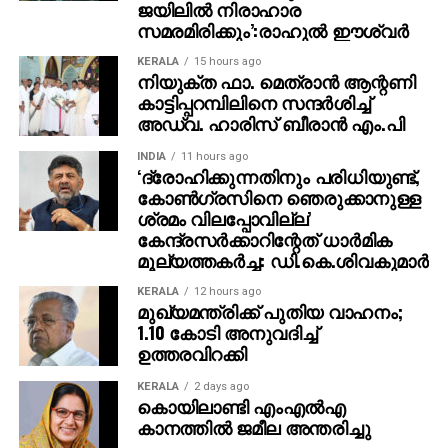
ജയിലില്‍ നിരാഹാര
വാഹനങ്ങളുടെ യഥാര്‍ത്ഥ ഉടമകളും നേരത്തെ കസ്റ്റംസ്
സമരമിരിക്കും’:രാഹുല്‍ ഈശ്വര്‍
ഉദ്യോഗസ്ഥരോട് ഹാജരായിരുന്നു. ഭൂട്ടാന്‍, നേപ്പാള്‍
റൂട്ടുകളിലൂടെ ലാന്‍ഡ് ക്രൂയിസര്‍, ഡിഫന്‍ഡര്‍
KERALA
15 hours ago
നിയുക്ത ഫാ. മെത്രാന്‍ ആന്റണി
പോലുള്ള ആഡംബര കാറുകള്‍ വ്യാജ രേഖകളുടെ
കാട്ടിപ്പറമ്പിലിനെ സന്ദര്‍ശിച്ച്
സഹായത്തോടെ ഇന്ത്യയില്‍ കടത്തുകയും പിന്നീട്
അഡ്വ. ഹാരിസ് ബീരാന്‍ എം.പി
താരങ്ങള്‍ക്കുള്‍പ്പെടെ വിലകുറച്ച് വില്‍ക്കുകയും ചെയ്ത
ഒരു സിന്‍ഡിക്കേറ്റിന്റെ പ്രവര്‍ത്തനമാണ്
INDIA
11 hours ago
‘ദ്രോഹിക്കുന്നതിനും പരിധിയുണ്ട്,
അന്വേഷണത്തില്‍ പുറത്തുവന്നത്.
കോണ്‍ഗ്രസിനെ ഞെരുക്കാനുള്ള
ശ്രമം വിലപ്പോവില്ല’
ഇന്ത്യന്‍ ആര്‍മി, യുഎസ് എംബസി, വിദേശകാര്യ
കേന്ദ്രസര്‍ക്കാറിന്റേത് ധാര്‍മിക
മന്ത്രാലയം എന്നിവയുമായി ബന്ധപ്പെട്ടതാണെന്ന്
മൂല്യത്തകര്‍ച്ച: ഡി.കെ.ശിവകുമാര്‍
തോന്നിക്കുന്ന വ്യാജ രേഖകളും, വ്യാജ ആര്‍ടിഒ
രജിസ്‌ട്രേഷനുകളും ഉപയോഗിച്ചിരുന്നതായി പ്രാഥമിക
KERALA
12 hours ago
മുഖ്യമന്ത്രിക്ക് പുതിയ വാഹനം;
അന്വേഷണത്തില്‍ കണ്ടെത്തി. ഈ കേസിന്റെ
1.10 കോടി അനുവദിച്ച്
ഭാഗമായി ദുല്‍ഖര്‍ സല്‍മാന്‍, പൃഥ്വിരാജ്, അമിത്
ഉത്തരവിറക്കി
ചക്കാലക്കല്‍ തുടങ്ങിയ നടന്മാരുടെ വീടുകള്‍ ഉള്‍പ്പെടെ
കേരളത്തിലെ 17 ഇടങ്ങളില്‍ കസ്റ്റംസ് കഴിഞ്ഞ
KERALA
2 days ago
കൊയിലാണ്ടി എംഎല്‍എ
സെപ്റ്റംബറില്‍ റെയ്ഡ് നടത്തിയിരുന്നു. വാഹന
കാനത്തില്‍ ജമീല അന്തരിച്ചു
ഡീലര്‍മാരുടെ വീടുകളിലും പരിശോധന നടന്നു. വ്യാജ