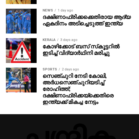
രേഖകള്‍ വഴി ഇറക്കുമതി ചെയ്ത വാഹനങ്ങളുമായി
ബന്ധപ്പെട്ട ഇടപാടുകള്‍, സാമ്പത്തിക കള്ളപ്പണം
NEWS
1 day ago
ദക്ഷിണാഫ്രിക്കക്കെതിരായ ആദ്യ
എന്നിവയാണ് എന്‍ഫോഴ്‌സ്‌മെന്റ് ഡയറക്ടറേറ്റിന്റെ
ഏകദിനം അടിച്ചെടുത്ത് ഇന്ത്യ
നിലവിലെ അന്വേഷണത്തിന്റെ കേന്ദ്രീകരണം.
കസ്റ്റംസിനൊപ്പം ഇഡിയും കേസില്‍ അന്വേഷണം
KERALA
3 days ago
തുടരുകയാണ്.
കോഴിക്കോട് ബസ് സ്‌കൂട്ടറില്‍
ഇടിച്ച് വിദ്യാര്‍ഥിനി മരിച്ചു
SPORTS
2 days ago
സെഞ്ചുറി നേടി കോലി,
അര്‍ധസെഞ്ചുറിയടിച്ച്
രോഹിത്ത്;
ദക്ഷിണാഫ്രിക്കയ്‌ക്കെതിരെ
ഇന്ത്യക്ക് മികച്ച നേട്ടം