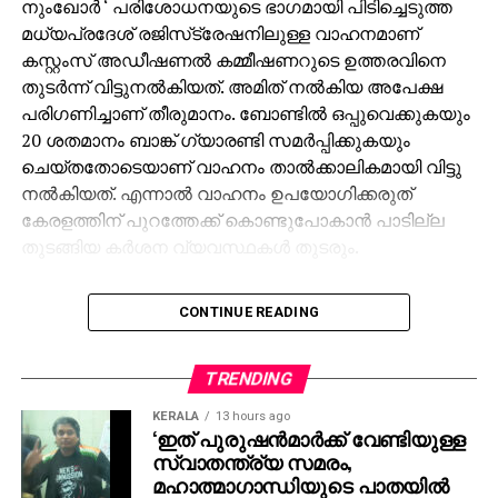
നുംഖോര്‍ ‘ പരിശോധനയുടെ ഭാഗമായി പിടിച്ചെടുത്ത
മധ്യപ്രദേശ് രജിസ്‌ട്രേഷനിലുള്ള വാഹനമാണ്
കസ്റ്റംസ് അഡീഷണല്‍ കമ്മീഷണറുടെ ഉത്തരവിനെ
തുടര്‍ന്ന് വിട്ടുനല്‍കിയത്. അമിത് നല്‍കിയ അപേക്ഷ
പരിഗണിച്ചാണ് തീരുമാനം. ബോണ്ടില്‍ ഒപ്പുവെക്കുകയും
20 ശതമാനം ബാങ്ക് ഗ്യാരണ്ടി സമര്‍പ്പിക്കുകയും
ചെയ്തതോടെയാണ് വാഹനം താല്‍ക്കാലികമായി വിട്ടു
നല്‍കിയത്. എന്നാല്‍ വാഹനം ഉപയോഗിക്കരുത്
കേരളത്തിന് പുറത്തേക്ക് കൊണ്ടുപോകാന്‍ പാടില്ല
തുടങ്ങിയ കര്‍ശന വ്യവസ്ഥകള്‍ തുടരും.
ഭൂട്ടാനില്‍ നിന്ന് നികുതി വെട്ടിച്ച് വാഹനങ്ങള്‍
CONTINUE READING
കേരളത്തിലേക്ക് കടത്തിയതുമായി ബന്ധപ്പെട്ട കസ്റ്റംസ്
റെയ്ഡിനിടെയാണ് അമിത്തിന്റെ വാഹനങ്ങളും
ഗാരേജിലുള്ള മറ്റ് വാഹനങ്ങളും പിടിച്ചെടുത്തത്. അമിത്
TRENDING
ചക്കാലക്കല്‍ ഒന്നിലധികം തവണ കസ്റ്റംസ് മുന്നില്‍
KERALA
13 hours ago
ഹാജരായി രേഖകള്‍ സമര്‍പ്പിച്ചിരുന്നു. ഗാരേജില്‍
‘ഇത് പുരുഷന്‍മാര്‍ക്ക് വേണ്ടിയുള്ള
നിന്നുള്ള വാഹനങ്ങള്‍
സ്വാതന്ത്ര്യ സമരം,
അറ്റകുറ്റപ്പണിക്കെത്തിച്ചതാണെന്ന് അമിത് വ്യക്തമാക്കി.
മഹാത്മാഗാന്ധിയുടെ പാതയില്‍