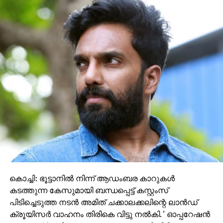
ജീത്തു ജോസഫ് എഴുതിയും സംവിധാനം ചെയ്‌ത
‘ദൃശ്യം’ പരമ്പര മലയാള സിനിമയിലെ ഏറ്റവും വിജയം
നേടിയ ത്രില്ലർ ഫ്രാഞ്ചൈസികളിൽ ഒന്നാണ്.
2013ൽ പുറത്തിറങ്ങിയ ആദ്യഭാഗം ബോക്‌സ്
ഓഫീസിൽ വൻ വിജയം നേടി; 2021ൽ രണ്ടാം ഭാഗം
ആമസോൺ പ്രൈം വീഡിയോയിലൂടെ OTT
റിലീസായിരുന്നു. കുടുംബത്തെ സംരക്ഷിക്കാൻ കേബിൾ
ടിവി നെറ്റ്‌വർക്കുടമ ജോര്‍ജുകുട്ടി (മോഹൻലാൽ)
നടത്തുന്ന കഠിന പോരാട്ടമാണ് കഥയുടെ പ്രമേയം.
കൊച്ചി: ഭൂട്ടാനില്‍ നിന്ന് ആഡംബര കാറുകള്‍
കടത്തുന്ന കേസുമായി ബന്ധപ്പെട്ട് കസ്റ്റംസ്
പിടിച്ചെടുത്ത നടന്‍ അമിത് ചക്കാലക്കലിന്റെ ലാന്‍ഡ്
ക്രൂയിസര്‍ വാഹനം തിരികെ വിട്ടു നല്‍കി. ‘ ഓപ്പറേഷന്‍