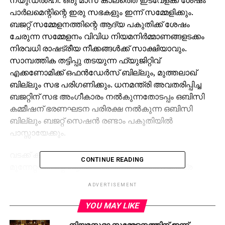
പാര്‍ലമെന്റിന്റെ ഇരു സഭകളും ഇന്ന് സമ്മേളിക്കും.
ബജറ്റ് സമ്മേളനത്തിന്റെ ആദ്യ പകുതിക്ക് ശേഷം
ചേരുന്ന സമ്മേളനം വിവിധ നിയമനിര്‍മ്മാണങ്ങളടക്കം
നിരവധി രാഷട്രീയ നീക്കങ്ങള്‍ക്ക് സാക്ഷിയാവും.
സാമ്പത്തിക തട്ടിപ്പു തടയുന്ന ഫ്യുജിറ്റിവ്
എക്കണോമിക്ക് ഒഫന്‍ഡേര്‍സ് ബില്ലും, മുത്തലാഖ്
ബില്ലും സഭ പരിഗണിക്കും. ധനമന്ത്രി അവതരിപ്പിച്ച
ബജറ്റിന് സഭ അംഗീകാരം നല്‍കുന്നതോടപ്പം ഒബിസി
കമ്മീഷന് ഭരണഘടന പരിരക്ഷ നല്‍കുന്ന ഒബിസി
ബില്ലും ബജറ്റ് സെഷന്‍ രണ്ടാം പകുതിയില്‍
പാസ്സായേക്കും.
വടക്ക് കിഴക്കന്‍ സംസ്ഥാനങ്ങളിലെ ബിജെപി
CONTINUE READING
മുന്നേറ്റത്തിന്റെ ആത്മവിശ്വാസത്തിലാണ് കേന്ദ്ര
സര്‍ക്കാര്‍ ബജറ്റ് ചര്‍ച്ചയിലേക്ക് കടക്കുക. എന്നാല്‍
ADVERTISEMENT
രാജ്യത്തെ ബാങ്കിംഗ് മേഖലയടക്കം നേരിടുന്ന
സാമ്പത്തിക പ്രതിസന്ധിയും സാമ്പത്തിക
YOU MAY LIKE
കുറ്റകൃത്യങ്ങളുടെ വര്‍ധനയും പ്രതിപക്ഷം
നിയമസഭാ സമ്മേളനത്തിന് ഇന്ന്