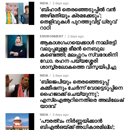
INDIA
2 days ago
പേരില്‍ രണ്ടുപേര്‍ എനിക്കു ചൊറിയും എന്റെ
‘ബിഹാർ തെരഞ്ഞെടുപ്പിൽ വൻ
സ്വഭാവത്തിന് അനുസരിച്ച് ഞാന്‍ എന്തെങ്കിലുമൊക്കെ
അഴിമതിയും ക്രമക്കേടും’;
പറയാം, അതാണ് പിന്നെ പ്രശ്‌നമാകുന്നത്.
തെളിവുകൾ പുറത്തുവിട്ട് ധ്രുവ്
റാഠി
അതിനേക്കാള്‍ നല്ലത് വീടിനുള്ളില്‍ ഇരിക്കുക
തന്നെയാണ്, എന്നാണ് വിനായകന്‍ വ്യക്തമാക്കിയത്.
ENVIRONMENT
2 days ago
ആകാശഗംഗയെക്കാള്‍ നാലിരട്ടി
വലുപ്പമുള്ള ഭീമന്‍ നെബുല
കണ്ടെത്തി; മലപ്പുറം സ്വദേശിനി
ഡോ. രഹന പയ്യശ്ശേരി
ശാസ്ത്രലോകത്തെ വിസ്മയിപ്പിച്ചു
INDIA
2 days ago
‘ബിജെപിയും തെരഞ്ഞെടുപ്പ്
കമ്മീഷനും ചേർന്ന് വോട്ടെടുപ്പിനെ
ഹൈജാക്ക് ചെയ്യുന്നു’;
എസ്ഐആറിനെതിരെ അഖിലേഷ്
യാദവ്
INDIA
3 days ago
‘പൗരത്വം നിര്‍ണ്ണയിക്കാന്‍
ബിഎല്‍ഒയ്ക്ക് അധികാരമില്ല’;