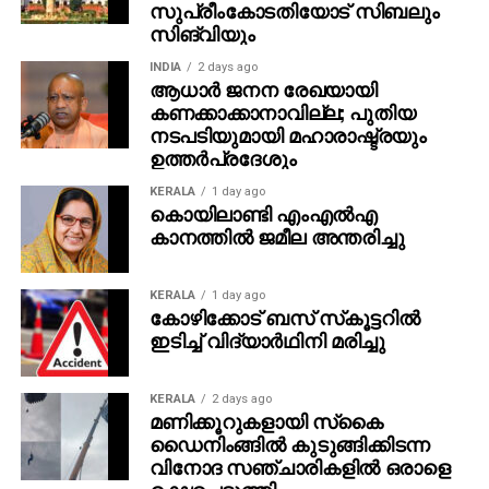
സുപ്രീംകോടതിയോട് സിബലും
സിങ്‌വിയും
INDIA
2 days ago
ആധാർ ജനന രേഖയായി
കണക്കാക്കാനാവില്ല; പുതിയ
നടപടിയുമായി മഹാരാഷ്ട്രയും
ഉത്തർപ്രദേശും
KERALA
1 day ago
കൊയിലാണ്ടി എംഎല്‍എ
കാനത്തില്‍ ജമീല അന്തരിച്ചു
KERALA
1 day ago
കോഴിക്കോട് ബസ് സ്‌കൂട്ടറില്‍
ഇടിച്ച് വിദ്യാര്‍ഥിനി മരിച്ചു
KERALA
2 days ago
മണിക്കൂറുകളായി സ്‌കൈ
ഡൈനിംങ്ങില്‍ കുടുങ്ങിക്കിടന്ന
വിനോദ സഞ്ചാരികളില്‍ ഒരാളെ
രക്ഷപ്പെടുത്തി