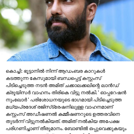
ഓഫീസിൽ വൻ വിജയം നേടി; 2021ൽ രണ്ടാം ഭാഗം
ആമസോൺ പ്രൈം വീഡിയോയിലൂടെ OTT
റിലീസായിരുന്നു. കുടുംബത്തെ സംരക്ഷിക്കാൻ കേബിൾ
ടിവി നെറ്റ്‌വർക്കുടമ ജോര്‍ജുകുട്ടി (മോഹൻലാൽ)
നടത്തുന്ന കഠിന പോരാട്ടമാണ് കഥയുടെ പ്രമേയം.
കൊച്ചി: ഭൂട്ടാനില്‍ നിന്ന് ആഡംബര കാറുകള്‍
കടത്തുന്ന കേസുമായി ബന്ധപ്പെട്ട് കസ്റ്റംസ്
പിടിച്ചെടുത്ത നടന്‍ അമിത് ചക്കാലക്കലിന്റെ ലാന്‍ഡ്
ക്രൂയിസര്‍ വാഹനം തിരികെ വിട്ടു നല്‍കി. ‘ ഓപ്പറേഷന്‍
നുംഖോര്‍ ‘ പരിശോധനയുടെ ഭാഗമായി പിടിച്ചെടുത്ത
മധ്യപ്രദേശ് രജിസ്‌ട്രേഷനിലുള്ള വാഹനമാണ്
കസ്റ്റംസ് അഡീഷണല്‍ കമ്മീഷണറുടെ ഉത്തരവിനെ
തുടര്‍ന്ന് വിട്ടുനല്‍കിയത്. അമിത് നല്‍കിയ അപേക്ഷ
പരിഗണിച്ചാണ് തീരുമാനം. ബോണ്ടില്‍ ഒപ്പുവെക്കുകയും