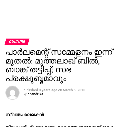
CULTURE
പാര്‍ലമെന്റ് സമ്മേളനം ഇന്ന്
മുതല്‍: മുത്തലാഖ് ബില്‍,
ബാങ്ക് തട്ടിപ്പ്; സഭ
പ്രക്ഷുബ്ദമാവും
Published
8 years ago
on
March 5, 2018
By
chandrika
സ്വന്തം ലേഖകന്‍
ന്യുഡല്‍ഹി: ഒരു മാസ കാലത്തെ ഇടവേളക്ക് ശേഷം