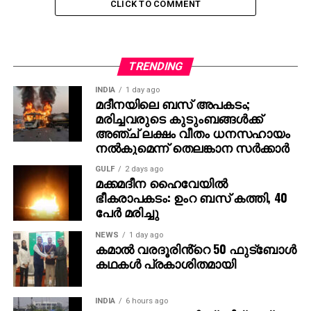
ഹാക്ക് ചെയ്തതായി യു.എസ് ഇന്റലിജന്‍സ് റിപ്പോര്‍ട്ട്
CLICK TO COMMENT
ചെയ്തിരുന്നു. ഇതിന്റെ അടിസ്ഥാനത്തിലാണ്
നയതന്ത്ര ഉദ്യോഗസ്ഥരോട് രാജ്യം വിടാന്‍ ഒബാമ
സര്‍ക്കാര്‍ ആവശ്യപ്പെട്ടത്.
TRENDING
President Obama expels
INDIA
1 day ago
മദീനയിലെ ബസ് അപകടം;
35
diplomats in Cold
മരിച്ചവരുടെ കുടുംബങ്ങള്‍ക്ക്
War deja vu. As
അഞ്ച് ലക്ഷം വീതം ധനസഹായം
നല്‍കുമെന്ന് തെലങ്കാന സര്‍ക്കാര്‍
everybody, incl
people,
GULF
2 days ago
will be glad to see the last
മക്കമദീന ഹൈവേയില്‍
ഭീകരാപകടം: ഉംറ ബസ് കത്തി, 40
of this hapless Adm.
പേര്‍ മരിച്ചു
pic.twitter.com/mleqA16H8D
NEWS
1 day ago
കമാൽ വരദൂരിൻ്റെ 50 ഫുട്ബോൾ
കഥകൾ പ്രകാശിതമായി
— Russian Embassy, UK
(@RussianEmbassy)
29
INDIA
6 hours ago