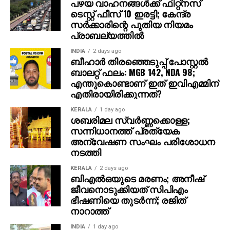
December 2016
പഴയ വാഹനങ്ങള്‍ക്ക് ഫിറ്റ്‌നസ്
ടെസ്റ്റ് ഫീസ് 10 ഇരട്ടി; കേന്ദ്ര
സര്‍ക്കാരിന്റെ പുതിയ നിയമം
പ്രാബല്യത്തില്‍
RELATED TOPICS:
INDIA
2 days ago
ബീഹാർ തിരഞ്ഞെടുപ്പ് പോസ്റ്റൽ
ബാലറ്റ് ഫലം: MGB 142, NDA 98;
എന്തുകൊണ്ടാണ് ഇത് ഇവിഎമ്മിന്
എതിരായിരിക്കുന്നത്?
KERALA
1 day ago
ശബരിമല സ്വര്‍ണ്ണക്കൊള്ള;
സന്നിധാനത്ത് പ്രത്യേക
അന്വേഷണ സംഘം പരിശോധന
നടത്തി
KERALA
2 days ago
ബിഎല്‍ഒയുടെ മരണം; അനീഷ്
ജീവനൊടുക്കിയത് സിപിഎം
ഭീഷണിയെ തുടര്‍ന്ന്; രജിത്
നാറാത്ത്
INDIA
1 day ago