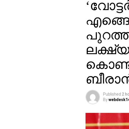
‘വോട്ടര
എങ്ങ
പുറത്ത
ലക്ഷ്
കൊണ്ട
ബീരാൻ
Published
2 h
By
webdesk1