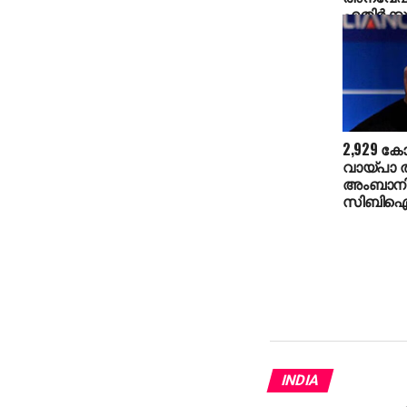
എതിര്‍ക്ക
സി.പി.എം
കുടുങ്ങുമ
വി.ഡി സ
2,929 കോ
വായ്പാ തട
അംബാനി
സിബിഐ 
INDIA