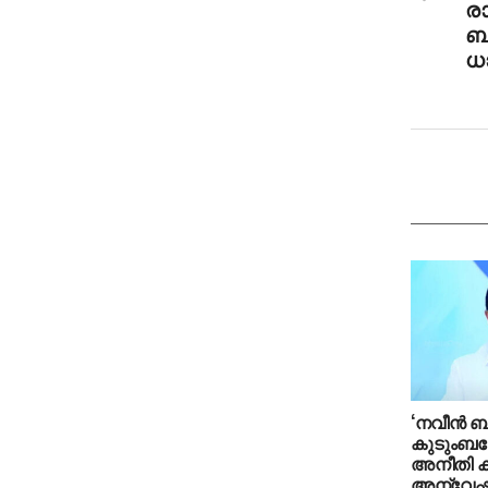
രാ
ബന
ധ
‘നവീന്‍ 
കുടുംബത്ത
അനീതി കാട
അന്വേ