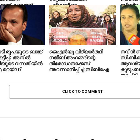
ുന്നത് കൂടുതല്‍
പരിഗണിക്കും
സിബി
 നേതാക്കള്‍
ആവശ്യപ്
െന്നത് കൊണ്ട്’;
തീശന്‍
ടി രൂപയുടെ ബാങ്ക്
ജെഎൻയു വിദ്യാര്‍ത്ഥി
നവീന്‍ 
്ടിപ്പ്; അനിൽ
നജീബ് അഹമ്മദിന്റെ
സി.ബി
യുടെ വസതിയിൽ
തിരോധാനക്കേസ്
ആവശ്യപ്
റെയ്ഡ്
അവസാനിപ്പിച്ച് സിബിഐ
കുടുംബത
സുപ്രിം
CLICK TO COMMENT