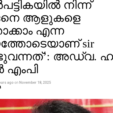
്‍പട്ടികയില്‍ നിന്ന്
െനെ ആളുകളെ
ാക്കാം എന്ന
യത്തോടെയാണ് sir
ുവന്നത്’: അഡ്വ. ഹ
 എംപി
ours ago
on
November 18, 2025
4