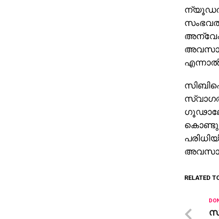
ന്യൂഡല്
സംഭവത്
അന്വേഷ
അവസാനിപ
എന്നാല്
സിബിഐ അ
സ്വാഗതം
ഗൂഢാലോച
കൊണ്ടു
പരിധിയി
അവസാനിപ്
RELATED T
DON
സൗ