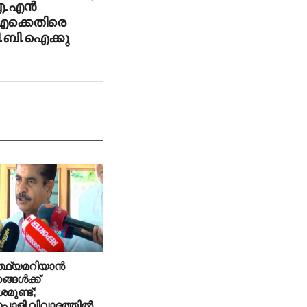
 എ.എൻ
ക്കെതിരെ
.ബി.ഐക്കു
്ഥ്യമറിയാന്‍
ങള്‍ക്ക്
ുണ്ട്;
്പാളി വിവാദത്തില്‍