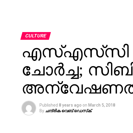
CULTURE
എസ്എസ്‌സി ച
ചോര്‍ച്ച; സ
അന്വേഷണത്ത
Published
8 years ago
on
March 5, 2018
By
ചന്ദ്രിക വെബ് ഡെസ്‌ക്‌