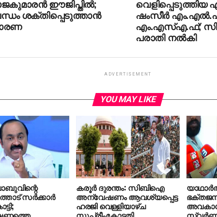
ജകുമാരന്‍ ഈജിപ്തില്‍;
വെളിപ്പെടുത്തിയ
്ധം ശക്തിപ്പെടുത്താന്‍
ഷംസീർ എം.എൽ.എ
ാരണ
എം.എസ്എ.ഫ്; സി
പരാതി നൽകി
ADVERTISEMENT
YOU MAY LIKE
ബാബുവിന്റെ
കരൂര്‍ ദുരന്തം: സിബിഐ
യാഥാര്‍ത
ോട് സര്‍ക്കാര്‍
അന്വേഷണം ആവശ്യപ്പെട്ട
ഭക്തജനങ്
്ടി;
ഹരജി വെള്ളിയാഴ്ച
അവകാശമ
ഷണത്തെ
സുപ്രീംകോടതി
സ്വര്‍ണപ