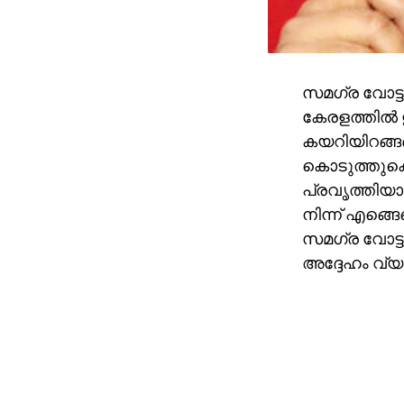
സമഗ്ര വോട്ട
കേരളത്തില്‍ 
കയറിയിറങ്ങണം.
കൊടുത്തുക
പ്രവൃത്തിയായ
നിന്ന് എങ്
സമഗ്ര വോട്ടര
അദ്ദേഹം വ്യക