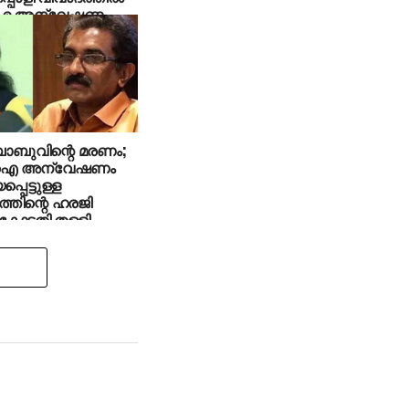
ഐ അന്വേഷണം
പെട്ട് യുഡിഎഫ്
ബാബുവിന്റെ മരണം;
.ഐ അന്വേഷണം
പെട്ടുള്ള
്തിന്റെ ഹരജി
കോടതി തള്ളി