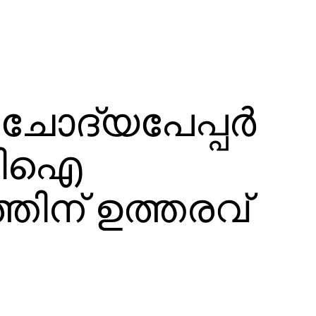
ോദ്യപേപ്പര്‍
ിബിഐ
ിന് ഉത്തരവ്